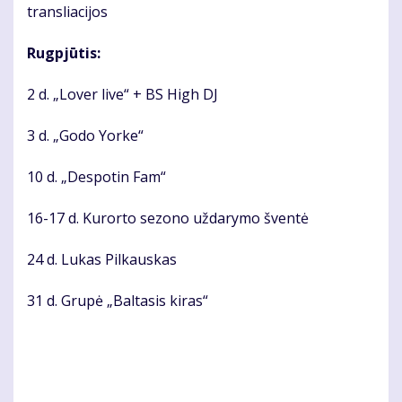
transliacijos
Rugpjūtis:
2 d. „Lover live“ + BS High DJ
3 d. „Godo Yorke“
10 d. „Despotin Fam“
16-17 d. Kurorto sezono uždarymo šventė
24 d. Lukas Pilkauskas
31 d. Grupė „Baltasis kiras“