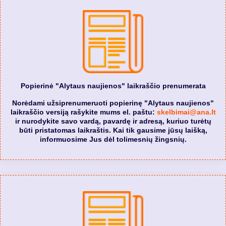
Popierinė "Alytaus naujienos" laikraščio prenumerata
Norėdami užsiprenumeruoti popierinę "Alytaus naujienos"
laikraščio versiją rašykite mums el. paštu:
skelbimai@ana.lt
ir nurodykite savo vardą, pavardę ir adresą, kuriuo turėtų
būti pristatomas laikraštis. Kai tik gausime jūsų laišką,
informuosime Jus dėl tolimesnių žingsnių.