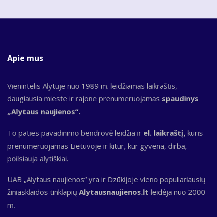
Apie mus
Vienintelis Alytuje nuo 1989 m. leidžiamas laikraštis,
daugiausia mieste ir rajone prenumeruojamas
spaudinys
„Alytaus naujienos“.
To paties pavadinimo bendrovė leidžia ir
el. laikraštį,
kuris
prenumeruojamas Lietuvoje ir kitur, kur gyvena, dirba,
poilsiauja alytiškiai.
UAB „Alytaus naujienos“ yra ir Dzūkijoje vieno populiariausių
žiniasklaidos tinklapių
Alytausnaujienos.lt
leidėja nuo 2000
m.