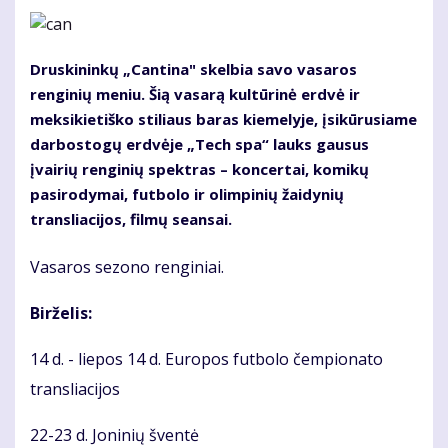
Druskininkų „Cantina" skelbia savo vasaros
renginių meniu. Šią vasarą kultūrinė erdvė ir
meksikietiško stiliaus baras kiemelyje, įsikūrusiame
darbostogų erdvėje „Tech spa“ lauks gausus
įvairių renginių spektras – koncertai, komikų
pasirodymai, futbolo ir olimpinių žaidynių
transliacijos, filmų seansai.
Vasaros sezono renginiai.
Birželis:
14 d. - liepos 14 d. Europos futbolo čempionato
transliacijos
22-23 d. Joninių šventė