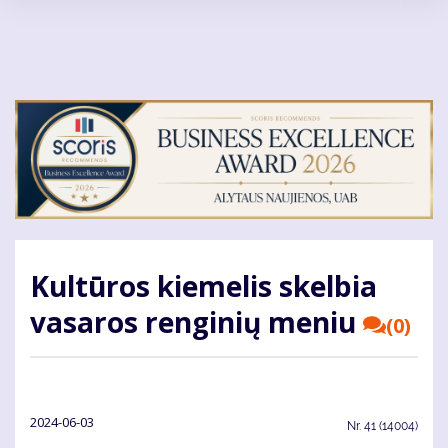
Pereiti
į
pagrindinį
turinį
Kultūros kiemelis skelbia
vasaros renginių meniu
(0)
2024-06-03
Nr.
41 (14004)