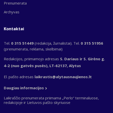
Prenumerata
Archyvas
Kontaktai
Tel.
0 315 51449
(redakcija, žurnalistai). Tel.
0 315 51956
(prenumerata, reklama, skelbimai)
Redakcijos, priimamojo adresas
S. Dariaus ir S. Girėno g.
4-2 (nuo gatvės pusės), LT-62137, Alytus
El. pašto adresas
laikrastis@alytausnaujienos.lt
Daugiau informacijos
Laikraščio prenumerata priimama „Perlo“ terminaluose,
redakcijoje ir Lietuvos pašto skyriuose