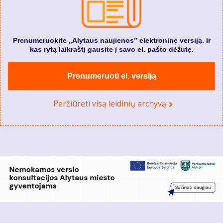
Prenumeruokite „Alytaus naujienos” elektroninę versiją. Ir
kas rytą laikraštį gausite į savo el. pašto dėžutę.
Prenumeruoti el. versiją
Peržiūrėti visą leidinių archyvą