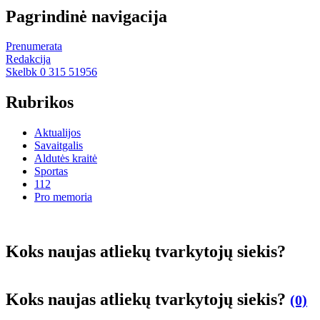
Pagrindinė navigacija
Prenumerata
Redakcija
Skelbk 0 315 51956
Rubrikos
Aktualijos
Savaitgalis
Aldutės kraitė
Sportas
112
Pro memoria
Koks naujas atliekų tvarkytojų siekis?
Koks naujas atliekų tvarkytojų siekis?
(0)