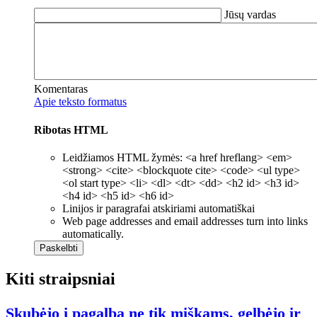
Jūsų vardas
Komentaras
Apie teksto formatus
Ribotas HTML
Leidžiamos HTML žymės: <a href hreflang> <em>
<strong> <cite> <blockquote cite> <code> <ul type>
<ol start type> <li> <dl> <dt> <dd> <h2 id> <h3 id>
<h4 id> <h5 id> <h6 id>
Linijos ir paragrafai atskiriami automatiškai
Web page addresses and email addresses turn into links
automatically.
Kiti straipsniai
Skubėjo į pagalbą ne tik miškams, gelbėjo ir