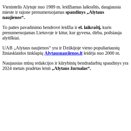
Vienintelis Alytuje nuo 1989 m. leidžiamas laikraštis, daugiausia
mieste ir rajone prenumeruojamas
spaudinys „Alytaus
naujienos“.
To paties pavadinimo bendrovė leidžia ir
el. laikraštį,
kuris
prenumeruojamas Lietuvoje ir kitur, kur gyvena, dirba, poilsiauja
alytiškiai.
UAB „Alytaus naujienos“ yra ir Dzūkijoje vieno populiariausių
žiniasklaidos tinklapių
Alytausnaujienos.lt
leidėja nuo 2000 m.
Naujausias mūsų redakcijos ir kūrybinių bendradarbių spaudinys yra
2024 metais pradėtas leisti
„Alytaus žurnalas“.