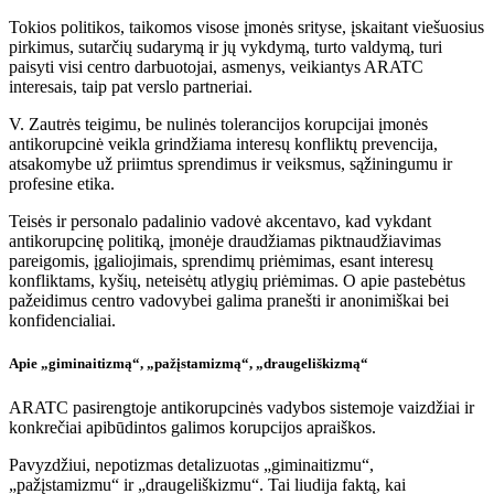
Tokios politikos, taikomos visose įmonės srityse, įskaitant viešuosius
pirkimus, sutarčių sudarymą ir jų vykdymą, turto valdymą, turi
paisyti visi centro darbuotojai, asmenys, veikiantys ARATC
interesais, taip pat verslo partneriai.
V. Zautrės teigimu, be nulinės tolerancijos korupcijai įmonės
antikorupcinė veikla grindžiama interesų konfliktų prevencija,
atsakomybe už priimtus sprendimus ir veiksmus, sąžiningumu ir
profesine etika.
Teisės ir personalo padalinio vadovė akcentavo, kad vykdant
antikorupcinę politiką, įmonėje draudžiamas piktnaudžiavimas
pareigomis, įgaliojimais, sprendimų priėmimas, esant interesų
konfliktams, kyšių, neteisėtų atlygių priėmimas. O apie pastebėtus
pažeidimus centro vadovybei galima pranešti ir anonimiškai bei
konfidencialiai.
Apie „giminaitizmą“, „pažįstamizmą“, „draugeliškizmą“
ARATC pasirengtoje antikorupcinės vadybos sistemoje vaizdžiai ir
konkrečiai apibūdintos galimos korupcijos apraiškos.
Pavyzdžiui, nepotizmas detalizuotas „giminaitizmu“,
„pažįstamizmu“ ir „draugeliškizmu“. Tai liudija faktą, kai