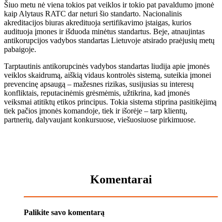
Šiuo metu nė viena tokios pat veiklos ir tokio pat pavaldumo įmonė
kaip Alytaus RATC dar neturi šio standarto. Nacionalinis
akreditacijos biuras akredituoja sertifikavimo įstaigas, kurios
audituoja įmones ir išduoda minėtus standartus. Beje, atnaujintas
antikorupcijos vadybos standartas Lietuvoje atsirado praėjusių metų
pabaigoje.
Tarptautinis antikorupcinės vadybos standartas liudija apie įmonės
veiklos skaidrumą, aiškią vidaus kontrolės sistemą, suteikia įmonei
prevencinę apsaugą – mažesnes rizikas, susijusias su interesų
konfliktais, reputacinėmis grėsmėmis, užtikrina, kad įmonės
veiksmai atitiktų etikos principus. Tokia sistema stiprina pasitikėjimą
tiek pačios įmonės komandoje, tiek ir išorėje – tarp klientų,
partnerių, dalyvaujant konkursuose, viešuosiuose pirkimuose.
Komentarai
Palikite savo komentarą