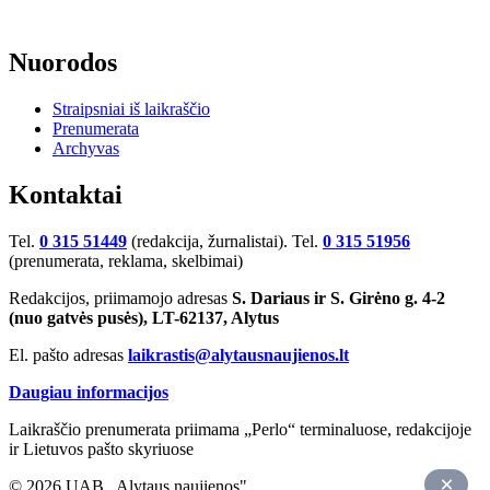
Nuorodos
Straipsniai iš laikraščio
Prenumerata
Archyvas
Kontaktai
Tel.
0 315 51449
(redakcija, žurnalistai). Tel.
0 315 51956
(prenumerata, reklama, skelbimai)
Redakcijos, priimamojo adresas
S. Dariaus ir S. Girėno g. 4-2
(nuo gatvės pusės), LT-62137, Alytus
El. pašto adresas
laikrastis@alytausnaujienos.lt
Daugiau informacijos
Laikraščio prenumerata priimama „Perlo“ terminaluose, redakcijoje
ir Lietuvos pašto skyriuose
© 2026 UAB „Alytaus naujienos"