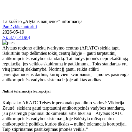
Laikraščio „Alytaus naujienos“ informacija
Parašykite autoriui
2026-05-19
Nr.
37 (14196)
Alytaus regiono atliekų tvarkymo centras (ARATC) siekia tapti
išskirtiniu tarp dešimties tokių centrų šalyje – gauti tarptautinį
antikorupcinės vadybos standartą. Tai liudys įmonės nepriekaištingą
reputaciją, jos veiklos skaidrumą ir patikimumą. Toks standartas yra
visų įmonių siekiamybė. Norint jį gauti, reikia atlikti
parengiamuosius darbus, kurių vieni svarbiausių – įmonės pasirengta
antikorupcinės vadybos sistema ir joje atliktas auditas.
Nulinė tolerancija korupcijai
Kaip sako ARATC Teisės ir personalo padalinio vadovė Viktorija
Zautrė, siekiant gauti tarptautinį antikorupcinės vadybos standartą,
jau pasirengti pradiniai dokumentai arba tiksliau – Alytaus RATC
antikorupcinės vadybos sistema: „Joje išdėstyta mūsų centro
antikorupcinė politika, kurios tikslas – nulinė tolerancija korupcijai.
Taip stiprinamas pasitikėjimas įmonės veikla.“