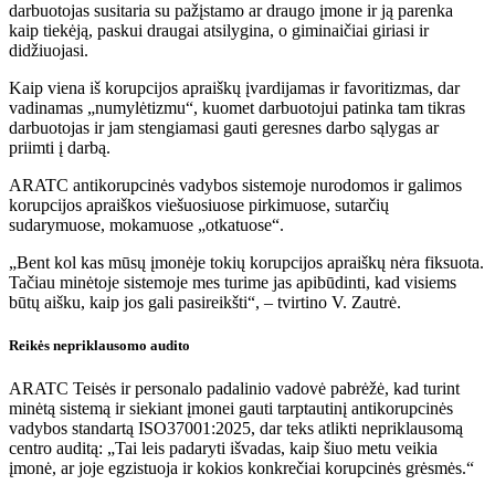
darbuotojas susitaria su pažįstamo ar draugo įmone ir ją parenka
kaip tiekėją, paskui draugai atsilygina, o giminaičiai giriasi ir
didžiuojasi.
Kaip viena iš korupcijos apraiškų įvardijamas ir favoritizmas, dar
vadinamas „numylėtizmu“, kuomet darbuotojui patinka tam tikras
darbuotojas ir jam stengiamasi gauti geresnes darbo sąlygas ar
priimti į darbą.
ARATC antikorupcinės vadybos sistemoje nurodomos ir galimos
korupcijos apraiškos viešuosiuose pirkimuose, sutarčių
sudarymuose, mokamuose „otkatuose“.
„Bent kol kas mūsų įmonėje tokių korupcijos apraiškų nėra fiksuota.
Tačiau minėtoje sistemoje mes turime jas apibūdinti, kad visiems
būtų aišku, kaip jos gali pasireikšti“, – tvirtino V. Zautrė.
Reikės nepriklausomo audito
ARATC Teisės ir personalo padalinio vadovė pabrėžė, kad turint
minėtą sistemą ir siekiant įmonei gauti tarptautinį antikorupcinės
vadybos standartą ISO37001:2025, dar teks atlikti nepriklausomą
centro auditą: „Tai leis padaryti išvadas, kaip šiuo metu veikia
įmonė, ar joje egzistuoja ir kokios konkrečiai korupcinės grėsmės.“