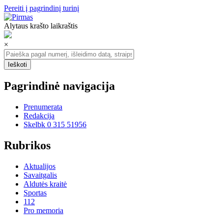
Pereiti į pagrindinį turinį
Alytaus krašto laikraštis
×
Pagrindinė navigacija
Prenumerata
Redakcija
Skelbk 0 315 51956
Rubrikos
Aktualijos
Savaitgalis
Aldutės kraitė
Sportas
112
Pro memoria