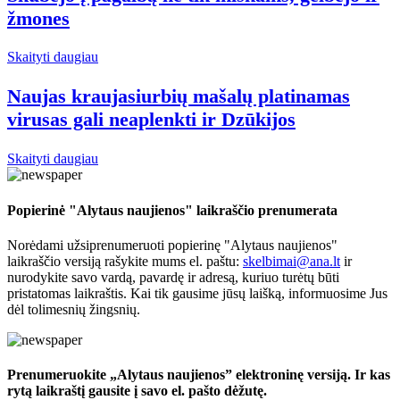
žmones
Skaityti daugiau
Naujas kraujasiurbių mašalų platinamas
virusas gali neaplenkti ir Dzūkijos
Skaityti daugiau
Popierinė "Alytaus naujienos" laikraščio prenumerata
Norėdami užsiprenumeruoti popierinę "Alytaus naujienos"
laikraščio versiją rašykite mums el. paštu:
skelbimai@ana.lt
ir
nurodykite savo vardą, pavardę ir adresą, kuriuo turėtų būti
pristatomas laikraštis. Kai tik gausime jūsų laišką, informuosime Jus
dėl tolimesnių žingsnių.
Prenumeruokite „Alytaus naujienos” elektroninę versiją. Ir kas
rytą laikraštį gausite į savo el. pašto dėžutę.