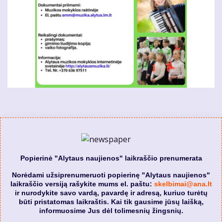
Popierinė "Alytaus naujienos" laikraščio prenumerata
Norėdami užsiprenumeruoti popierinę "Alytaus naujienos"
laikraščio versiją rašykite mums el. paštu:
skelbimai@ana.lt
ir nurodykite savo vardą, pavardę ir adresą, kuriuo turėtų
būti pristatomas laikraštis. Kai tik gausime jūsų laišką,
informuosime Jus dėl tolimesnių žingsnių.