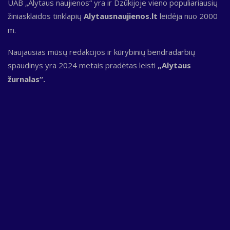
UAB „Alytaus naujienos“ yra ir Dzūkijoje vieno populiariausių
žiniasklaidos tinklapių
Alytausnaujienos.lt
leidėja nuo 2000
m.
Naujausias mūsų redakcijos ir kūrybinių bendradarbių
spaudinys yra 2024 metais pradėtas leisti
„Alytaus
žurnalas“.