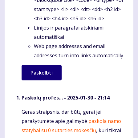
<blockquote cite> <code> <ul type> <ol
start type> <li> <dl> <dt> <dd> <h2 id>
<h3 id> <h4 id> <h5 id> <h6 id>
Linijos ir paragrafai atskiriami
automatiškai
Web page addresses and email
addresses turn into links automatically.
Paskolų profes…
- 2025-01-30 - 21:14
Geras straipsnis, dar būtų gerai jei
Komentaras
parašytumėte apie galimybė
paskola namo
statybai su 0 sutarties mokesčių
, kuri tikrai