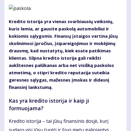
Kredito istorija yra vienas svarbiausių veiksnių,
kuris lemia, ar gausite paskolą automobiliui ir
kokiomis sąlygomis. Finansų įstaigos vertina jūsų
skolinimosi įpročius, įsipareigojimus ir mokėjimų
drausmę, kad nustatytų, kiek esate patikimas
klientas. Silpna kredito istorija gali reikšti
aukštesnes palūkanas arba net visišką paskolos
atmetimą, o stipri kredito reputacija suteikia
geresnes sąlygas, mažesnes įmokas ir didesnį
finansinį lankstumą.
Kas yra kredito istorija ir kaip ji
formuojama?
Kredito istorija – tai jūsų finansinis dosjė, kurį
sudaro visi jūsų turėti ir šiuo metu galiojantys