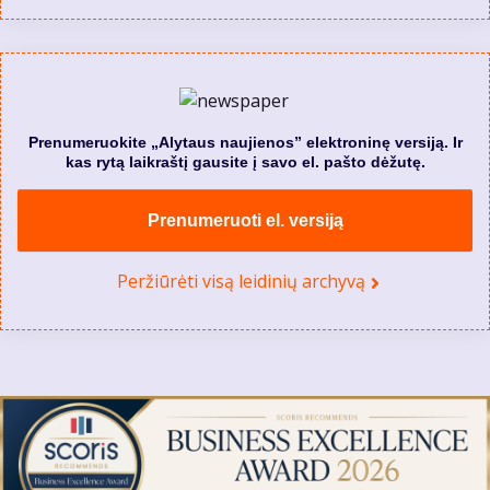
Prenumeruokite „Alytaus naujienos” elektroninę versiją. Ir
kas rytą laikraštį gausite į savo el. pašto dėžutę.
Prenumeruoti el. versiją
Peržiūrėti visą leidinių archyvą