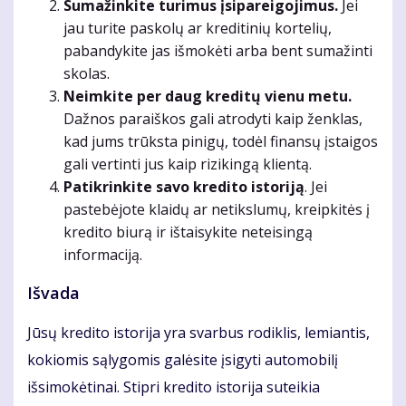
Sumažinkite turimus įsipareigojimus.
Jei
jau turite paskolų ar kreditinių kortelių,
pabandykite jas išmokėti arba bent sumažinti
skolas.
Neimkite per daug kreditų vienu metu.
Dažnos paraiškos gali atrodyti kaip ženklas,
kad jums trūksta pinigų, todėl finansų įstaigos
gali vertinti jus kaip rizikingą klientą.
Patikrinkite savo kredito istoriją
. Jei
pastebėjote klaidų ar netikslumų, kreipkitės į
kredito biurą ir ištaisykite neteisingą
informaciją.
Išvada
Jūsų kredito istorija yra svarbus rodiklis, lemiantis,
kokiomis sąlygomis galėsite įsigyti automobilį
išsimokėtinai. Stipri kredito istorija suteikia