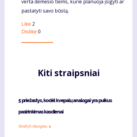
verta dėmesio tiems, kurie planuoja įsigyti ar
pastatyti savo būstą.
Like
2
Dislike
0
Kiti straipsniai
5 priežastys, kodėl kvepalų analogai yra puikus
pasirinkimas kasdienai
Skaityti daugiau