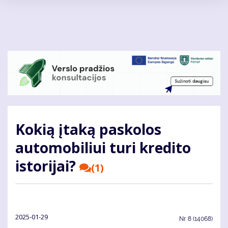
Pereiti
į
pagrindinį
turinį
Kokią įtaką paskolos
automobiliui turi kredito
istorijai?
(1)
2025-01-29
Nr.
8 (14068)