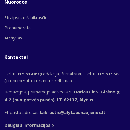
Nuorodos
Straipsniai iš laikraščio
Prenumerata
Archyvas
Kontaktai
Tel.
0 315 51449
(redakcija, žurnalistai). Tel.
0 315 51956
(prenumerata, reklama, skelbimai)
Redakcijos, priimamojo adresas
S. Dariaus ir S. Girėno g.
4-2 (nuo gatvės pusės), LT-62137, Alytus
El. pašto adresas
laikrastis@alytausnaujienos.lt
Daugiau informacijos