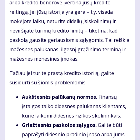
arba kredito bendrovė įvertina jūsų kredito
reitingą. Jei jūsų istorija yra gera – t.y. visada
mokėjote laiku, neturite didelių įsiskolinimų ir
neviršijate turimų kredito limitų – tikėtina, kad
paskolą gausite geriausiomis sąlygomis. Tai reiškia
mažesnes palūkanas, ilgesnį grąžinimo terminą ir
mažesnes mėnesines įmokas.
Tačiau jei turite prastą kredito istoriją, galite
susidurti su šiomis problemomis:
Aukštesnės palūkanų normos.
Finansų
įstaigos taiko didesnes palūkanas klientams,
kurie laikomi didesnės rizikos skolininkais.
Griežtesnės paskolos sąlygos.
Galite būti
paprašyti didesnio pradinio įnašo arba jums