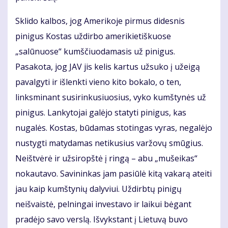
Sklido kalbos, jog Amerikoje pirmus didesnis
pinigus Kostas uždirbo amerikietiškuose
„salūnuose“ kumščiuodamasis už pinigus.
Pasakota, jog JAV jis kelis kartus užsuko į užeigą
pavalgyti ir išlenkti vieno kito bokalo, o ten,
linksminant susirinkusiuosius, vyko kumštynės už
pinigus. Lankytojai galėjo statyti pinigus, kas
nugalės. Kostas, būdamas stotingas vyras, negalėjo
nustygti matydamas netikusius varžovų smūgius.
Neištvėrė ir užsiropštė į ringą – abu „mušeikas“
nokautavo. Savininkas jam pasiūlė kitą vakarą ateiti
jau kaip kumštynių dalyviui. Uždirbtų pinigų
neišvaistė, pelningai investavo ir laikui bėgant
pradėjo savo verslą. Išvykstant į Lietuvą buvo