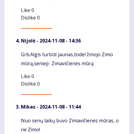
Like
0
Dislike
0
Nijolė
- 2024-11-08 - 14:36
Grb.Algis turbūt jaunas,todėl žinojo Zimo
Komentaras
mūrą,senieji- Zimavičienės mūrą
Like
0
Dislike
0
Mikas
- 2024-11-08 - 11:44
Nuo senų laikų buvo Zimavičienės mūras, o
Komentaras
ne Zimo!