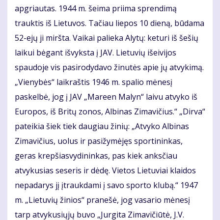
apgriautas. 1944 m. šeima priima sprendimą
trauktis iš Lietuvos. Tačiau liepos 10 dieną, būdama
52-ejų ji miršta. Vaikai palieka Alytų: keturi iš šešių
laikui bėgant išvyksta į JAV. Lietuvių išeivijos
spaudoje vis pasirodydavo žinutės apie jų atvykimą.
„Vienybės“ laikraštis 1946 m. spalio mėnesį
paskelbė, jog į JAV „Mareen Malyn“ laivu atvyko iš
Europos, iš Britų zonos, Albinas Zimavičius.“ „Dirva“
pateikia šiek tiek daugiau žinių: „Atvyko Albinas
Zimavičius, uolus ir pasižymėjęs sportininkas,
geras krepšiasvydininkas, pas kiek anksčiau
atvykusias seseris ir dėdę. Vietos Lietuviai klaidos
nepadarys jį įtraukdami į savo sporto klubą.“ 1947
m. „Lietuvių žinios“ pranešė, jog vasario mėnesį
tarp atvykusiųjų buvo „Jurgita Zimavičiūtė, J.V.