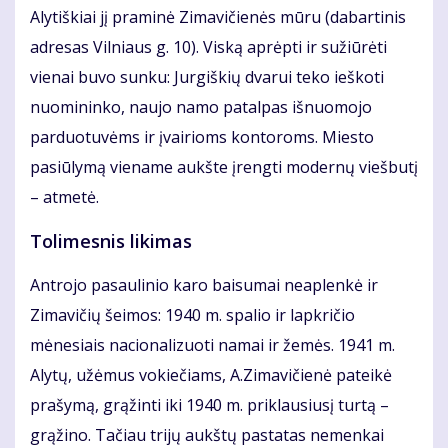
Alytiškiai jį praminė Zimavičienės mūru (dabartinis
adresas Vilniaus g. 10). Viską aprėpti ir sužiūrėti
vienai buvo sunku: Jurgiškių dvarui teko ieškoti
nuomininko, naujo namo patalpas išnuomojo
parduotuvėms ir įvairioms kontoroms. Miesto
pasiūlymą viename aukšte įrengti modernų viešbutį
– atmetė.
Tolimesnis likimas
Antrojo pasaulinio karo baisumai neaplenkė ir
Zimavičių šeimos: 1940 m. spalio ir lapkričio
mėnesiais nacionalizuoti namai ir žemės. 1941 m.
Alytų, užėmus vokiečiams, A.Zimavičienė pateikė
prašymą, grąžinti iki 1940 m. priklausiusį turtą –
grąžino. Tačiau trijų aukštų pastatas nemenkai