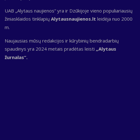
UAB „Alytaus naujienos“ yra ir Dzūkijoje vieno populiariausių
žiniasklaidos tinklapių
Alytausnaujienos.lt
leidėja nuo 2000
m.
Naujausias mūsų redakcijos ir kūrybinių bendradarbių
spaudinys yra 2024 metais pradėtas leisti
„Alytaus
žurnalas“.