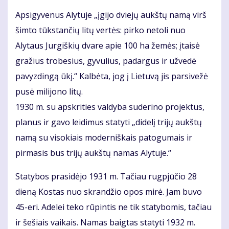
Apsigyvenus Alytuje „įgijo dviejų aukštų namą virš
šimto tūkstančių litų vertės: pirko netoli nuo
Alytaus Jurgiškių dvare apie 100 ha žemės; įtaisė
gražius trobesius, gyvulius, padargus ir užvedė
pavyzdingą ūkį.“ Kalbėta, jog į Lietuvą jis parsivežė
pusė milijono litų.
1930 m. su apskrities valdyba suderino projektus,
planus ir gavo leidimus statyti „didelį trijų aukštų
namą su visokiais moderniškais patogumais ir
pirmasis bus trijų aukštų namas Alytuje.“
Statybos prasidėjo 1931 m. Tačiau rugpjūčio 28
dieną Kostas nuo skrandžio opos mirė. Jam buvo
45-eri. Adelei teko rūpintis ne tik statybomis, tačiau
ir šešiais vaikais. Namas baigtas statyti 1932 m.