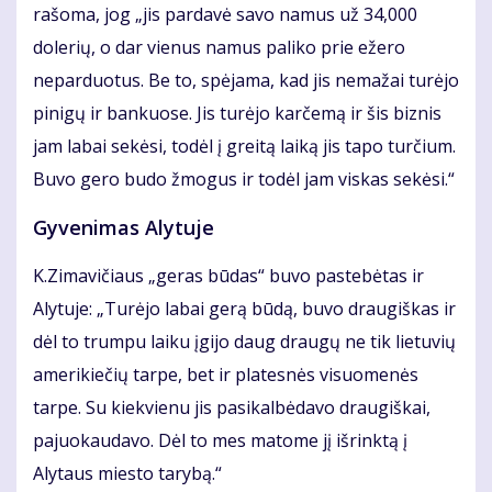
rašoma, jog „jis pardavė savo namus už 34,000
dolerių, o dar vienus namus paliko prie ežero
neparduotus. Be to, spėjama, kad jis nemažai turėjo
pinigų ir bankuose. Jis turėjo karčemą ir šis biznis
jam labai sekėsi, todėl į greitą laiką jis tapo turčium.
Buvo gero budo žmogus ir todėl jam viskas sekėsi.“
Gyvenimas Alytuje
K.Zimavičiaus „geras būdas“ buvo pastebėtas ir
Alytuje: „Turėjo labai gerą būdą, buvo draugiškas ir
dėl to trumpu laiku įgijo daug draugų ne tik lietuvių
amerikiečių tarpe, bet ir platesnės visuomenės
tarpe. Su kiekvienu jis pasikalbėdavo draugiškai,
pajuokaudavo. Dėl to mes matome jį išrinktą į
Alytaus miesto tarybą.“