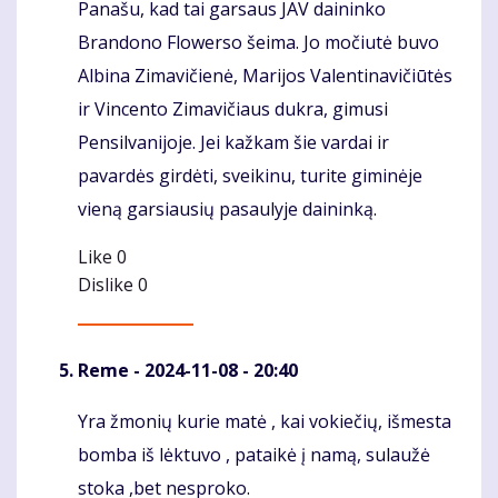
Panašu, kad tai garsaus JAV daininko
Komentaras
Brandono Flowerso šeima. Jo močiutė buvo
Albina Zimavičienė, Marijos Valentinavičiūtės
ir Vincento Zimavičiaus dukra, gimusi
Pensilvanijoje. Jei kažkam šie vardai ir
pavardės girdėti, sveikinu, turite giminėje
vieną garsiausių pasaulyje daininką.
Like
0
Dislike
0
Reme
- 2024-11-08 - 20:40
Yra žmonių kurie matė , kai vokiečių, išmesta
Komentaras
bomba iš lėktuvo , pataikė į namą, sulaužė
stoka ,bet nesproko.