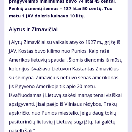
pragyvenimo minimumas buvo 74 litai 45 centai.
Penkių asmenų šeimos – 187 litai 50 centų. Tuo
metu 1 JAV doleris kainavo 10 litų.
Alytus ir Zimavičiai
Į Alytų Zimavičiai su vaikais atvyko 1927 m., grįžę iš
JAV. Kostas buvo kilimo nuo Punios. Kaip rašė
Amerikos lietuvių spauda: „Šiomis dienomis iš mūsų
kolonijos išvažiavo Lietuvon Kastantas Zimavičius
su šeimyna. Zimavičius nebuvo senas amerikonas.
Jis išgyveno Amerikoje tik apie 20 metų.
Išvažiuodamas į Lietuvą sakėsi manąs tenai visiškai
apsigyventi. Jisai paėjo iš Vilniaus rėdybos, Trakų
apskričio, nuo Punios miestelio. Jeigu daug tokių
pasiturinčių lietuvių į Lietuvą sugrįžtų, tai galėtų
pakelti šalį.“