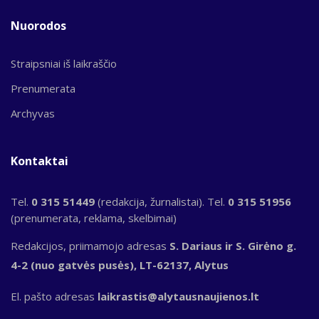
Nuorodos
Straipsniai iš laikraščio
Prenumerata
Archyvas
Kontaktai
Tel.
0 315 51449
(redakcija, žurnalistai). Tel.
0 315 51956
(prenumerata, reklama, skelbimai)
Redakcijos, priimamojo adresas
S. Dariaus ir S. Girėno g.
4-2 (nuo gatvės pusės), LT-62137, Alytus
El. pašto adresas
laikrastis@alytausnaujienos.lt