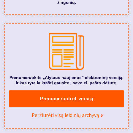
žingsnių.
Prenumeruokite „Alytaus naujienos” elektroninę versiją.
Ir kas rytą laikraštį gausite į savo el. pašto dėžutę.
Prenumeruoti el. versiją
Peržiūrėti visą leidinių archyvą