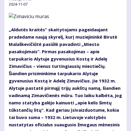
2024-11-07
„Aldutės kraitės“ skaitytojams pageidaujant
pradedame naują skyrelį, kurį muziejininkė Birutė
Malaškevičiūtė pasiūlė pavadinti „Miesto
pasakojimais“. Pirmas pasakojimas – apie
tarpukario Alytuje gyvenusius Kostą ir Adelę
Zimavičius – vienus turtingiausių miestiečių.
Šiandien prisiminkime tarpukario Alytuje
gyvenusius Kostą ir Adelę Zimavičius. Jie 1932 m.
Alytuje pastatė pirmąjį trijų aukštų namą, šiandien
vadinamą Zimavičienės mūru. Tuo laiku kalbėta, jog
namo statyba galėjo kainuoti „apie kelis šimtų
tūkstančių litų“. Kad geriau įsivaizduotume, kokia
tai buvo suma – 1932 m. Lietuvoje valstybės
nustatytas oficialus suaugusio žmogaus mėnesinis