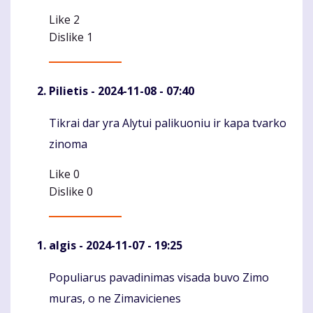
Like
2
Dislike
1
Pilietis
- 2024-11-08 - 07:40
Tikrai dar yra Alytui palikuoniu ir kapa tvarko
Komentaras
zinoma
Like
0
Dislike
0
algis
- 2024-11-07 - 19:25
Populiarus pavadinimas visada buvo Zimo
Komentaras
muras, o ne Zimavicienes