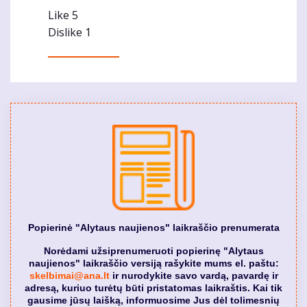
Like
5
Dislike
1
Popierinė "Alytaus naujienos" laikraščio prenumerata
Norėdami užsiprenumeruoti popierinę "Alytaus
naujienos" laikraščio versiją rašykite mums el. paštu:
skelbimai@ana.lt
ir nurodykite savo vardą, pavardę ir
adresą, kuriuo turėtų būti pristatomas laikraštis. Kai tik
gausime jūsų laišką, informuosime Jus dėl tolimesnių