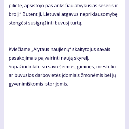
pilietė, apsistojo pas anksčiau atvykusias seseris ir
brolį.“ Būtent ji, Lietuvai atgavus nepriklausomybę,
stengėsi susigrąžinti buvusį turtą.
Kviečiame „Alytaus naujienų“ skaitytojus savais
pasakojimais paįvairinti naują skyrelį.
Supažindinkite su savo šeimos, giminės, miestelio
ar buvusios darbovietės įdomiais žmonėmis bei jų
gyvenimiškomis istorijomis.