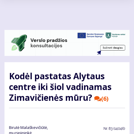
Pereiti
į
pagrindinį
turinį
Kodėl pastatas Alytaus
centre iki šiol vadinamas
Zimavičienės mūru?
(6)
Birutė Malaškevičiūtė,
Nr.
83 (14046)
muziejininkė