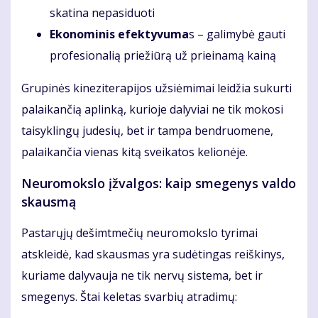
skatina nepasiduoti
Ekonominis efektyvuma
s – galimybė gauti
profesionalią priežiūrą už prieinamą kainą
Grupinės kineziterapijos užsiėmimai leidžia sukurti
palaikančią aplinką, kurioje dalyviai ne tik mokosi
taisyklingų judesių, bet ir tampa bendruomene,
palaikančia vienas kitą sveikatos kelionėje.
Neuromokslo įžvalgos: kaip smegenys valdo
skausmą
Pastarųjų dešimtmečių neuromokslo tyrimai
atskleidė, kad skausmas yra sudėtingas reiškinys,
kuriame dalyvauja ne tik nervų sistema, bet ir
smegenys. Štai keletas svarbių atradimų: