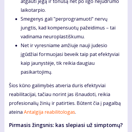
atgauti jėgą ir tonusą net po ilgo nejudrumo
laikotarpio.
Smegenys gali "perprogramuoti" nervų
jungtis, kad kompensuotų pažeidimus – tai
vadinama neuroplastiškumu.
Net ir vyresniame amžiuje nauji judesio
įgūdžiai formuojasi beveik taip pat efektyviai
kaip jaunystėje, tik reikia daugiau
pasikartojimų.
Šios kūno galimybės atveria duris efektyviai
reabilitacijai, tačiau norint jas išnaudoti, reikia
profesionalių žinių ir patirties. Būtent čia į pagalbą
ateina
Antalgija reabilitologas
.
Pirmasis žingsnis: kas slepiasi už simptomų?