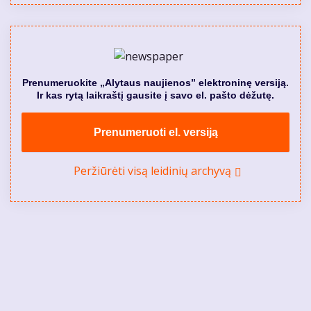
Prenumeruokite „Alytaus naujienos” elektroninę versiją.
Ir kas rytą laikraštį gausite į savo el. pašto dėžutę.
Prenumeruoti el. versiją
Peržiūrėti visą leidinių archyvą