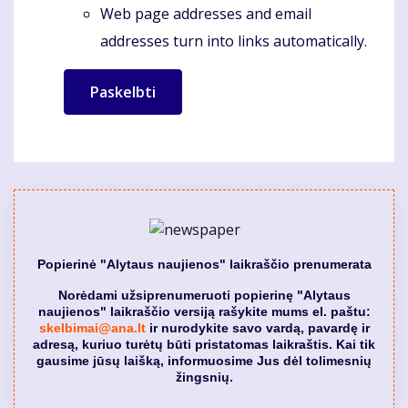
Web page addresses and email
addresses turn into links automatically.
Popierinė "Alytaus naujienos" laikraščio prenumerata
Norėdami užsiprenumeruoti popierinę "Alytaus
naujienos" laikraščio versiją rašykite mums el. paštu:
skelbimai@ana.lt
ir nurodykite savo vardą, pavardę ir
adresą, kuriuo turėtų būti pristatomas laikraštis. Kai tik
gausime jūsų laišką, informuosime Jus dėl tolimesnių
žingsnių.