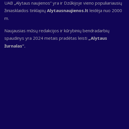
UAB „Alytaus naujienos“ yra ir Dzūkijoje vieno populiariausių
žiniasklaidos tinklapių
Alytausnaujienos.lt
leidėja nuo 2000
m.
Naujausias mūsų redakcijos ir kūrybinių bendradarbių
spaudinys yra 2024 metais pradėtas leisti
„Alytaus
žurnalas“.