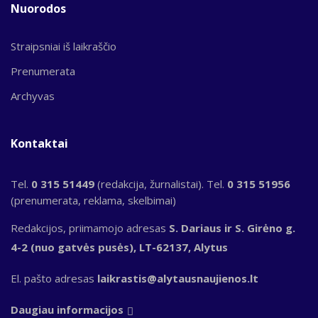
Nuorodos
Straipsniai iš laikraščio
Prenumerata
Archyvas
Kontaktai
Tel.
0 315 51449
(redakcija, žurnalistai). Tel.
0 315 51956
(prenumerata, reklama, skelbimai)
Redakcijos, priimamojo adresas
S. Dariaus ir S. Girėno g.
4-2 (nuo gatvės pusės), LT-62137, Alytus
El. pašto adresas
laikrastis@alytausnaujienos.lt
Daugiau informacijos