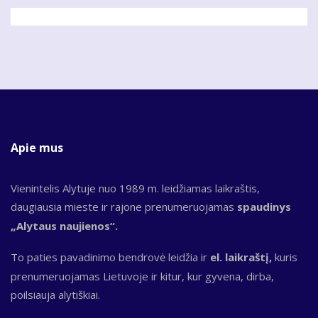
Apie mus
Vienintelis Alytuje nuo 1989 m. leidžiamas laikraštis,
daugiausia mieste ir rajone prenumeruojamas
spaudinys
„Alytaus naujienos“.
To paties pavadinimo bendrovė leidžia ir
el. laikraštį,
kuris
prenumeruojamas Lietuvoje ir kitur, kur gyvena, dirba,
poilsiauja alytiškiai.