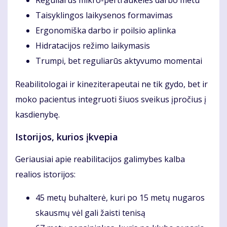
Reguliarūs mikro-pertraukėlės darbo metu
Taisyklingos laikysenos formavimas
Ergonomiška darbo ir poilsio aplinka
Hidratacijos režimo laikymasis
Trumpi, bet reguliarūs aktyvumo momentai
Reabilitologai ir kineziterapeutai ne tik gydo, bet ir
moko pacientus integruoti šiuos sveikus įpročius į
kasdienybę.
Istorijos, kurios įkvepia
Geriausiai apie reabilitacijos galimybes kalba
realios istorijos:
45 metų buhalterė, kuri po 15 metų nugaros
skausmų vėl gali žaisti tenisą