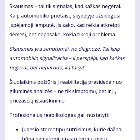
Skausmas – tai tik signalas, kad kažkas negerai.
Kaip automobilio prietaisų skydelyje užsidegusi
įspėjamoji lemputė, jis sako, kad reikia atkreipti
dėmesį, bet nepasako, kokia tikroji problema.
Skausmas yra simptomai, ne diagnozė. Tai kaip
automobilio signalizacija – ji perspėja, kad kažkas
negerai, bet neparodo, ką taisyti.
Šiuolaikinis požiūris į reabilitaciją prasideda nuo
giluminės analizės – ne tik simptomų, bet ir jų
priežasčių išsiaiškinimo.
Profesionalus reabilitologas gali nustatyti:
Judesio stereotipų sutrikimus, kurie dažnai
būna nematomi įprastų tyrimų metu