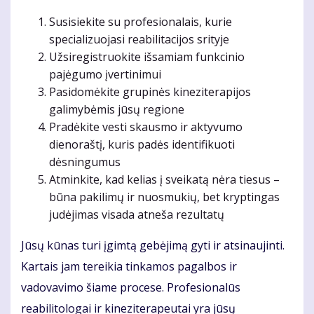
Susisiekite su profesionalais, kurie
specializuojasi reabilitacijos srityje
Užsiregistruokite išsamiam funkcinio
pajėgumo įvertinimui
Pasidomėkite grupinės kineziterapijos
galimybėmis jūsų regione
Pradėkite vesti skausmo ir aktyvumo
dienoraštį, kuris padės identifikuoti
dėsningumus
Atminkite, kad kelias į sveikatą nėra tiesus –
būna pakilimų ir nuosmukių, bet kryptingas
judėjimas visada atneša rezultatų
Jūsų kūnas turi įgimtą gebėjimą gyti ir atsinaujinti.
Kartais jam tereikia tinkamos pagalbos ir
vadovavimo šiame procese. Profesionalūs
reabilitologai ir kineziterapeutai yra jūsų