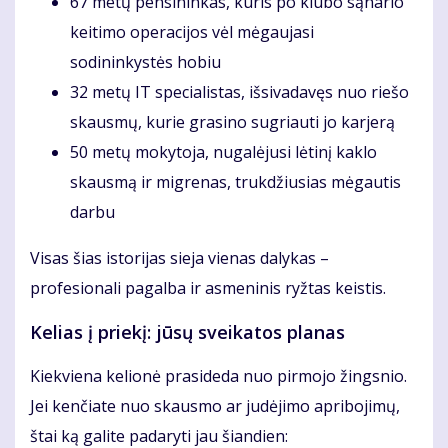
67 metų pensininkas, kuris po klubo sąnario
keitimo operacijos vėl mėgaujasi
sodininkystės hobiu
32 metų IT specialistas, išsivadavęs nuo riešo
skausmų, kurie grasino sugriauti jo karjerą
50 metų mokytoja, nugalėjusi lėtinį kaklo
skausmą ir migrenas, trukdžiusias mėgautis
darbu
Visas šias istorijas sieja vienas dalykas –
profesionali pagalba ir asmeninis ryžtas keistis.
Kelias į priekį: jūsų sveikatos planas
Kiekviena kelionė prasideda nuo pirmojo žingsnio.
Jei kenčiate nuo skausmo ar judėjimo apribojimų,
štai ką galite padaryti jau šiandien: