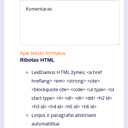
Komentaras
Apie teksto formatus
Ribotas HTML
Leidžiamos HTML žymės: <a href
hreflang> <em> <strong> <cite>
<blockquote cite> <code> <ul type> <ol
start type> <li> <dl> <dt> <dd> <h2 id>
<h3 id> <h4 id> <h5 id> <h6 id>
Linijos ir paragrafai atskiriami
automatiškai