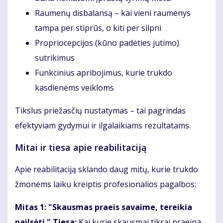
Raumenų disbalansą – kai vieni raumenys
tampa per stiprūs, o kiti per silpni
Propriocepcijos (kūno padėties jutimo)
sutrikimus
Funkcinius apribojimus, kurie trukdo
kasdienėms veikloms
Tikslus priežasčių nustatymas – tai pagrindas
efektyviam gydymui ir ilgalaikiams rezultatams.
Mitai ir tiesa apie reabilitaciją
Apie reabilitaciją sklando daug mitų, kurie trukdo
žmonėms laiku kreiptis profesionalios pagalbos:
Mitas 1: "Skausmas praeis savaime, tereikia
pailsėti." Tiesa:
Kai kurie skausmai tikrai praeina