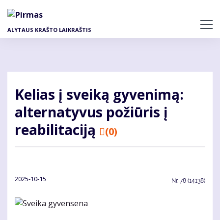
Pereiti
į
pagrindinį
ALYTAUS KRAŠTO LAIKRAŠTIS
turinį
Kelias į sveiką gyvenimą:
alternatyvus požiūris į
reabilitaciją
(0)
2025-10-15
Nr.
78 (14138)