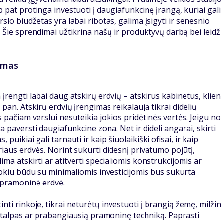
aip pat protinga investuoti į daugiafunkcinę įrangą, kuriai ga
rslo biudžetas yra labai ribotas, galima įsigyti ir senesnio
 Šie sprendimai užtikrina našų ir produktyvų darbą bei leidž
tymas
įrengti labai daug atskirų erdvių – atskirus kabinetus, klie
pan. Atskirų erdvių įrengimas reikalauja tikrai didelių
 pačiam verslui nesuteikia jokios pridėtinės vertės. Jeigu no
ia paversti daugiafunkcine zona. Net ir dideli angarai, skirti
ikiai gali tarnauti ir kaip šiuolaikiški ofisai, ir kaip
iaus erdvės. Norint sukurti didesnį privatumo pojūtį,
ima atskirti ar atitverti specialiomis konstrukcijomis ar
kiu būdu su minimaliomis investicijomis bus sukurta
li pramoninė erdvė.
tinti rinkoje, tikrai neturėtų investuoti į brangią žemę, milži
patalpas ar prabangiausią pramoninę techniką. Paprasti