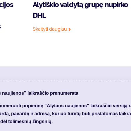
cijos
Alytiškio valdytą grupę nupirko
DHL
s
Skaityti daugiau
s naujienos" laikraščio prenumerata
meruoti popierinę "Alytaus naujienos" laikraščio versiją 
dą, pavardę ir adresą, kuriuo turėtų būti pristatomas laikraš
dėl tolimesnių žingsnių.