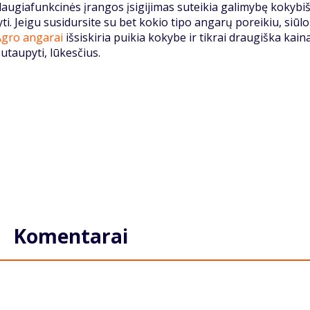
daugiafunkcinės įrangos įsigijimas suteikia galimybę kokybi
yti. Jeigu susidursite su bet kokio tipo angarų poreikiu, siū
Agro angarai
išsiskiria puikia kokybe ir tikrai draugiška kaina
 sutaupyti, lūkesčius.
Komentarai