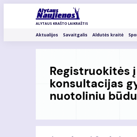
Pereiti
į
pagrindinį
ALYTAUS KRAŠTO LAIKRAŠTIS
turinį
Rubrikos
Aktualijos
Savaitgalis
Aldutės kraitė
Spo