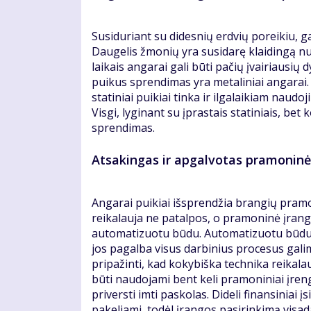
Susiduriant su didesnių erdvių poreikiu, ga
Daugelis žmonių yra susidarę klaidingą nu
laikais angarai gali būti pačių įvairiausių 
puikus sprendimas yra metaliniai angarai. 
statiniai puikiai tinka ir ilgalaikiam naudo
Visgi, lyginant su įprastais statiniais, be
sprendimas.
Atsakingas ir apgalvotas pramoninė
Angarai puikiai išsprendžia brangių pramon
reikalauja ne patalpos, o pramoninė įranga
automatizuotu būdu. Automatizuotu būdu ve
jos pagalba visus darbinius procesus galima 
pripažinti, kad kokybiška technika reikalauj
būti naudojami bent keli pramoniniai įrengi
priversti imti paskolas. Dideli finansiniai 
pakeliami, todėl įrangos pasirinkimą visada