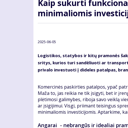
Kaip sukurti funkciona
minimaliomis investic
2025-06-05
Logistikos, statybos ir kitų pramonės šak
sritys, kurios turi sandėliuoti ar transpo
privalo investuoti į dideles patalpas, bra
Komercinės paskirties patalpos, ypač patraukl
Maža to, jas reikia ne tik įsigyti, bet ir įr
plėtimosi galimybes, riboja savo veiklą vi
ar įsigijimui. Visgi, priimant teisingus sp
minimaliomis investicijomis. Aptarkime, ka
Angarai - nebrangūs ir idealiai pram