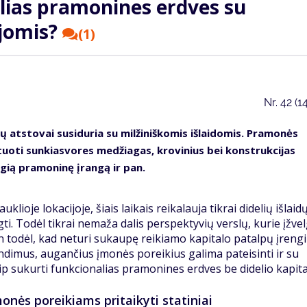
lias pramonines erdves su
ijomis?
(1)
Nr.
42 (1
ų atstovai susiduria su milžiniškomis išlaidomis. Pramonės
rtuoti sunkiasvores medžiagas, krovinius bei konstrukcijas
ngią pramoninę įrangą ir pan.
ioje lokacijoje, šiais laikais reikalauja tikrai didelių išlaidų
engti. Todėl tikrai nemaža dalis perspektyvių verslų, kurie įžve
en todėl, kad neturi sukaupę reikiamo kapitalo patalpų įreng
rendimus, augančius įmonės poreikius galima pateisinti ir su
ip sukurti funkcionalias pramonines erdves be didelio kapita
onės poreikiams pritaikyti statiniai