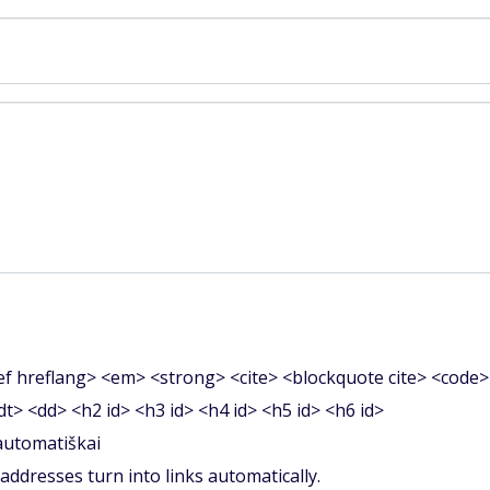
f hreflang> <em> <strong> <cite> <blockquote cite> <code>
<dt> <dd> <h2 id> <h3 id> <h4 id> <h5 id> <h6 id>
 automatiškai
ddresses turn into links automatically.