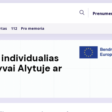
Pagri
Prenume
naviga
rtas
112
Pro memoria