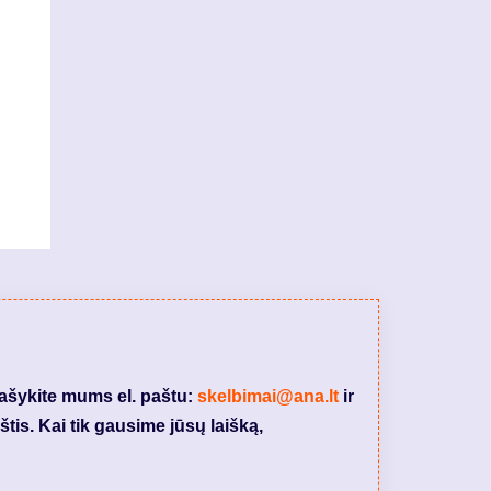
rašykite mums el. paštu:
skelbimai@ana.lt
ir
tis. Kai tik gausime jūsų laišką,