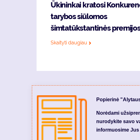
Ūkininkai kratosi Konkuren
tarybos siūlomos
šimtatūkstantinės premijo
Skaityti daugiau
Popierinė "Alytau
Norėdami užsiprenu
nurodykite savo var
informuosime Jus 