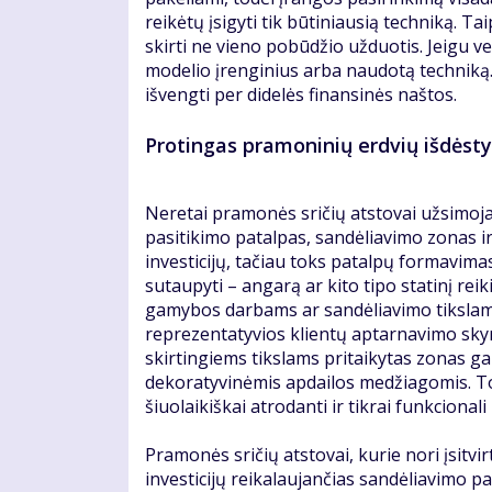
reikėtų įsigyti tik būtiniausią techniką. T
skirti ne vieno pobūdžio užduotis. Jeigu ve
modelio įrenginius arba naudotą techniką.
išvengti per didelės finansinės naštos.
Protingas pramoninių erdvių išdės
Neretai pramonės sričių atstovai užsimoja 
pasitikimo patalpas, sandėliavimo zonas ir 
investicijų, tačiau toks patalpų formavimas
sutaupyti – angarą ar kito tipo statinį reik
gamybos darbams ar sandėliavimo tikslams, pu
reprezentatyvios klientų aptarnavimo skyr
skirtingiems tikslams pritaikytas zonas gal
dekoratyvinėmis apdailos medžiagomis. To
šiuolaikiškai atrodanti ir tikrai funkciona
Pramonės sričių atstovai, kurie nori įsitvir
investicijų reikalaujančias sandėliavimo 