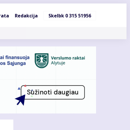
ndinė
rata
Redakcija
Skelbk 0 315 51956
cija