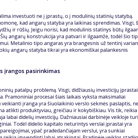
lima investuoti ne į įprastų, o į modulinių statinių statybą.
omonę, kad angarų statyba yra laikinas sprendimas. Visgi, š
dydžių ir rūšių. Jeigu norisi, kad modulinis statinys būtų ilgaa
Šių angarų konstrukcija yra patvari ir ilgaamžė, todėl šio ti
jimui. Metalinio tipo angaras yra brangesnis už tentinį varian
t kokių angarų statyba tikrai yra ekonomiškai palankesnis
s įrangos pasirinkimas
inių patalpų problemą. Visgi, didžiausių investicijų įprastai
. Pramoniniai procesai šiais laikais vyksta maksimaliai
ikianti įranga yra šiuolaikinio verslo sėkmės paslaptis, n
atlikti produktyviau, greičiau ir kokybiškiau. Vis tik, reikia
a labai didelių investicijų. Dažniausiai darbinėje veikloje tur
niai. Todėl didelio kapitalo neturintys verslai įprastai yra
įsipareigojimai, ypač pradedančiajam verslui, yra sunkiai
 reikia įgyvendinti labai atsakingai. Pradinėje veiklos stadijo