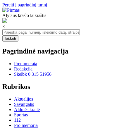
Pereiti į pagrindinį turinį
Alytaus krašto laikraštis
×
Pagrindinė navigacija
Prenumerata
Redakcija
Skelbk 0 315 51956
Rubrikos
Aktualijos
Savaitgalis
Aldutės kraitė
Sportas
112
Pro memoria