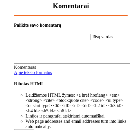
Komentarai
Palikite savo komentarą
Jūsų vardas
Komentaras
Apie teksto formatus
Ribotas HTML
Leidžiamos HTML žymės: <a href hreflang> <em>
<strong> <cite> <blockquote cite> <code> <ul type>
<ol start type> <li> <dl> <dt> <dd> <h2 id> <h3 id>
<h4 id> <h5 id> <h6 id>
Linijos ir paragrafai atskiriami automatiškai
Web page addresses and email addresses turn into links
automatically.