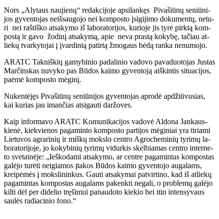
Nors „Aly­taus nau­jie­nų“ re­dak­ci­jo­je ap­si­lan­kęs Pi­va­šiū­nų se­niū­ni­
jos gy­ven­to­jas ne­iš­sau­go­jo nei kom­pos­to įsi­gi­ji­mo do­ku­men­tų, ne­tu­
ri nei raš­tiš­ko at­sa­ky­mo iš la­bo­ra­to­ri­jos, ku­rio­je jis ty­rė pirk­tą kom­
pos­tą ir ga­vo žo­di­nį at­sa­ky­mą, apie ne­va pras­tą ko­ky­bę, ta­čiau at­
lie­kų tvar­ky­to­jai į įvar­din­tą pa­tir­tą žmo­gaus bė­dą ran­ka ne­nu­mo­jo.
ARATC Tak­niš­kių ga­my­bi­nio pa­da­li­nio va­do­vo pa­va­duo­to­jas Jus­tas
Mar­čins­kas nu­vy­ko pas Bū­dos kai­mo gy­ven­to­ją aiš­kin­tis si­tu­a­ci­jos,
pa­ė­mė kom­pos­to mė­gi­nį.
Nu­ken­tė­jęs Pi­va­šiū­nų se­niū­ni­jos gy­ven­to­jas ap­ro­dė ap­džiū­vu­sias,
kai ku­rias jau iman­čias at­si­gau­ti dar­žo­ves.
Kaip in­for­ma­vo ARATC Ko­mu­ni­ka­ci­jos va­do­vė Al­do­na Jan­kaus­
kie­nė, kiek­vie­nos pa­ga­min­to kom­pos­to par­ti­jos mė­gi­niai yra ti­ria­mi
Lie­tu­vos ag­ra­ri­nių ir miš­kų moks­lo cen­tro Ag­ro­che­mi­nių ty­ri­mų la­
bo­ra­to­ri­jo­je, jo ko­ky­bi­nių ty­ri­mų vi­dur­kis skel­bia­mas cen­tro in­ter­ne­
to sve­tai­nė­je: „Ieš­ko­da­mi at­sa­ky­mo, ar cen­tre pa­ga­min­tas kom­pos­tas
ga­lė­jo tu­rė­ti ne­igia­mos įta­kos Bū­dos kai­mo gy­ven­to­jo au­ga­lams,
krei­pė­mės į moks­li­nin­kus. Gau­ti at­sa­ky­mai pa­tvir­ti­no, kad iš at­lie­kų
pa­ga­min­tas kom­pos­tas au­ga­lams pa­kenk­ti ne­ga­li, o pro­ble­mų ga­lė­jo
kil­ti dėl per di­de­lio trę­ši­mui pa­nau­do­to kie­kio bei itin in­ten­sy­vaus
sau­lės ra­dia­ci­nio fo­no.“