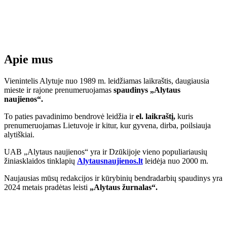
Apie mus
Vienintelis Alytuje nuo 1989 m. leidžiamas laikraštis, daugiausia
mieste ir rajone prenumeruojamas
spaudinys „Alytaus
naujienos“.
To paties pavadinimo bendrovė leidžia ir
el. laikraštį,
kuris
prenumeruojamas Lietuvoje ir kitur, kur gyvena, dirba, poilsiauja
alytiškiai.
UAB „Alytaus naujienos“ yra ir Dzūkijoje vieno populiariausių
žiniasklaidos tinklapių
Alytausnaujienos.lt
leidėja nuo 2000 m.
Naujausias mūsų redakcijos ir kūrybinių bendradarbių spaudinys yra
2024 metais pradėtas leisti
„Alytaus žurnalas“.