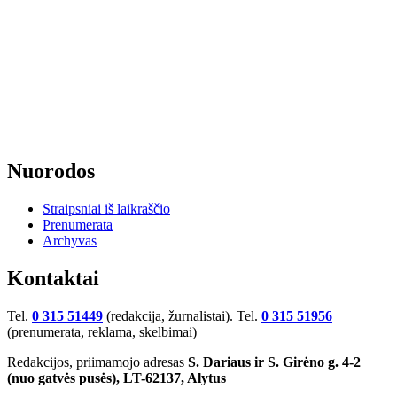
Nuorodos
Straipsniai iš laikraščio
Prenumerata
Archyvas
Kontaktai
Tel.
0 315 51449
(redakcija, žurnalistai). Tel.
0 315 51956
(prenumerata, reklama, skelbimai)
Redakcijos, priimamojo adresas
S. Dariaus ir S. Girėno g. 4-2
(nuo gatvės pusės), LT-62137, Alytus