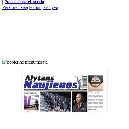
Prenumeruoti el. versiją
Peržiūrėti visą leidinių archyvą