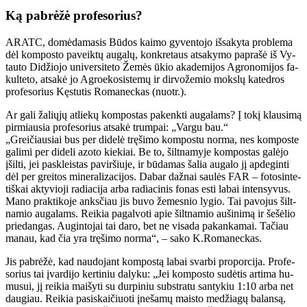
Ką pa­brė­žė pro­fe­so­rius?
ARATC, do­mė­da­ma­sis Bū­dos kai­mo gy­ven­to­jo iš­sa­ky­ta pro­ble­ma
dėl kom­pos­to pa­veik­tų au­ga­lų, kon­kre­taus at­sa­ky­mo pa­pra­šė iš Vy­
tau­to Di­džio­jo uni­ver­si­te­to Že­mės ūkio aka­de­mi­jos Ag­ro­no­mi­jos fa­
kul­te­to, atsakė jo Ag­ro­e­ko­sis­te­mų ir dir­vo­že­mio moks­lų ka­ted­ros
pro­fe­so­rius Kęs­tu­tis Ro­ma­nec­kas (nuotr.).
Ar ga­li ža­lių­jų at­lie­kų kom­pos­tas pa­kenk­ti au­ga­lams? Į to­kį klau­si­mą
pirmiausia pro­fe­so­rius at­sa­kė trumpai: „Var­gu bau.“
„Grei­čiau­siai bus per di­de­lė trę­ši­mo kom­pos­tu nor­ma, nes kom­pos­te
ga­li­mi per di­de­li azo­to kie­kiai. Be to, šilt­na­my­je kom­pos­tas ga­lė­jo
įšil­ti, jei pa­skleis­tas pa­vir­šiu­je, ir bū­da­mas ša­lia au­ga­lo jį ap­de­gin­ti
dėl per grei­tos mi­ne­ra­li­za­ci­jos. Da­bar daž­nai sau­lės FAR – fo­to­sin­te­
tiš­kai ak­ty­vio­ji ra­dia­ci­ja ar­ba ra­dia­ci­nis fo­nas es­ti la­bai in­ten­sy­vus.
Ma­no prak­ti­ko­je anks­čiau jis bu­vo že­mes­nio ly­gio. Tai pa­vo­jus šilt­
na­mio au­ga­lams. Rei­kia pa­gal­vo­ti apie šilt­na­mio au­ši­ni­mą ir še­šė­lio
prie­dan­gas. Au­gin­to­jai tai da­ro, bet ne vi­sa­da pa­kan­ka­mai. Ta­čiau
ma­nau, kad čia yra trę­ši­mo nor­ma“, – sa­ko K.Ro­ma­nec­kas.
Jis pa­brė­žė, kad nau­do­jant kom­pos­tą la­bai svar­bi pro­por­ci­ja. Pro­fe­
so­rius tai įvar­di­jo ker­ti­niu da­ly­ku: „Jei kom­pos­to su­dė­tis ar­ti­ma hu­
mu­sui, jį rei­kia mai­šy­ti su dur­pi­niu sub­stra­tu san­ty­kiu 1:10 ar­ba net
dau­giau. Rei­kia pa­si­skai­čiuo­ti įne­ša­mų mais­to me­džia­gų ba­lan­są,