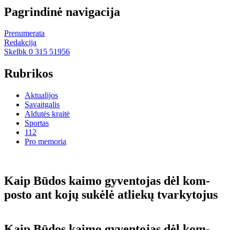
Pagrindinė navigacija
Prenumerata
Redakcija
Skelbk 0 315 51956
Rubrikos
Aktualijos
Savaitgalis
Aldutės kraitė
Sportas
112
Pro memoria
Kaip Bū­dos kai­mo gy­ven­to­jas dėl kom­
pos­to ant ko­jų su­kė­lė at­lie­kų tvar­ky­to­jus
Kaip Bū­dos kai­mo gy­ven­to­jas dėl kom­