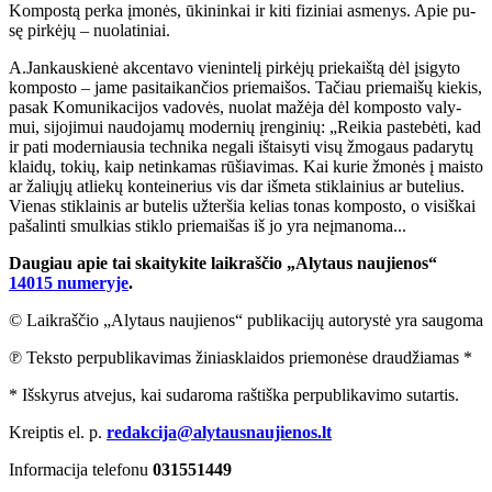
Kom­pos­tą per­ka įmo­nės, ūki­nin­kai ir ki­ti fi­zi­niai as­me­nys. Apie pu­
sę pir­kė­jų – nuo­la­ti­niai.
A.Jan­kaus­kie­nė ak­cen­ta­vo vie­nin­te­lį pir­kė­jų prie­kaiš­tą dėl įsi­gy­to
kom­pos­to – ja­me pa­si­tai­kan­čios prie­mai­šos. Ta­čiau prie­mai­šų kie­kis,
pa­sak Ko­mu­ni­ka­ci­jos va­do­vės, nuo­lat ma­žė­ja dėl kom­pos­to va­ly­
mui, si­jo­ji­mui nau­do­ja­mų mo­der­nių įren­gi­nių: „Rei­kia pa­ste­bė­ti, kad
ir pa­ti mo­der­niau­sia tech­ni­ka ne­ga­li iš­tai­sy­ti vi­sų žmo­gaus pa­da­ry­tų
klai­dų, to­kių, kaip ne­tin­ka­mas rū­šia­vi­mas. Kai ku­rie žmo­nės į mais­to
ar ža­lių­jų at­lie­kų kon­tei­ne­rius vis dar iš­me­ta stik­lai­nius ar bu­te­lius.
Vie­nas stik­lai­nis ar bu­te­lis už­ter­šia ke­lias to­nas kom­pos­to, o vi­siš­kai
pa­ša­lin­ti smul­kias stik­lo prie­mai­šas iš jo yra ne­įma­no­ma...
Daugiau apie tai skaitykite laikraščio „Alytaus naujienos“
14015 numeryje
.
© Laikraščio „Alytaus naujienos“ publikacijų autorystė yra saugoma
℗ Teksto perpublikavimas žiniasklaidos priemonėse draudžiamas *
* Išskyrus atvejus, kai sudaroma raštiška perpublikavimo sutartis.
Kreiptis el. p.
redakcija@alytausnaujienos.lt
Informacija telefonu
031551449