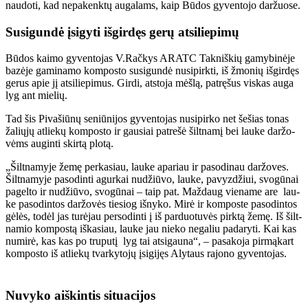
nau­do­ti, kad ne­pa­kenk­tų au­ga­lams, kaip Bū­dos gy­ven­to­jo dar­žuo­se.
Su­si­gun­dė įsi­gy­ti iš­gir­dęs ge­rų at­si­lie­pi­mų
Bū­dos kai­mo gy­ven­to­jas V.Rač­kys ARATC Tak­niš­kių ga­my­bi­nė­je
ba­zė­je ga­mi­na­mo kom­pos­to su­si­gun­dė nu­si­pirk­ti, iš žmo­nių iš­gir­dęs
ge­rus apie jį at­si­lie­pi­mus. Gir­di, at­sto­ja mėš­lą, pa­trę­šus vis­kas au­ga
lyg ant mie­lių.
Tad šis Pi­va­šiū­nų se­niū­ni­jos gy­ven­to­jas nu­si­pir­ko net še­šias to­nas
ža­lių­jų at­lie­kų kom­pos­to ir gau­siai pa­tre­šė šilt­na­mį bei lau­ke dar­žo­
vėms au­gin­ti skir­tą plo­tą.
„Šilt­na­my­je že­mę per­ka­siau, lau­ke apa­riau ir pa­so­di­nau dar­žo­ves.
Šilt­na­my­je pa­so­din­ti agur­kai nu­džiū­vo, lau­ke, pa­vyz­džiui, svo­gū­nai
pa­gel­to ir nu­džiū­vo, svo­gū­nai – taip pat. Maž­daug vie­na­me are lau­
ke pa­so­din­tos dar­žo­vės tie­siog iš­ny­ko. Mi­rė ir kom­pos­te pa­so­din­tos
gė­lės, to­dėl jas tu­rė­jau per­so­din­ti į iš par­duo­tu­vės pirk­tą že­mę. Iš šilt­
na­mio kom­pos­tą iš­ka­siau, lau­ke jau nie­ko ne­ga­liu pa­da­ry­ti. Kai kas
nu­mi­rė, kas kas po tru­pu­tį lyg tai at­si­gau­na“, – pa­sa­ko­ja pir­mą­kart
kom­pos­to iš at­lie­kų tvar­ky­to­jų įsi­gi­jęs Aly­taus ra­jo­no gy­ven­to­jas.
Nu­vy­ko aiš­kin­tis si­tu­a­ci­jos