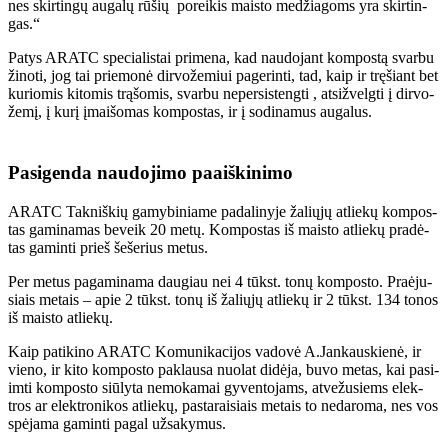
nes skir­tin­gų au­ga­lų rū­šių po­rei­kis mais­to me­džia­goms yra skir­tin­
gas.“
Pa­tys ARATC spe­cia­lis­tai pri­me­na, kad nau­do­jant kom­pos­tą svar­bu
ži­no­ti, jog tai prie­mo­nė dir­vo­že­miui pa­ge­rin­ti, tad, kaip ir trę­šiant bet
ku­rio­mis ki­to­mis trą­šo­mis, svar­bu neper­si­steng­ti , at­si­žvelg­ti į dir­vo­
že­mį, į ku­rį įmai­šo­mas kom­pos­tas, ir į so­di­na­mus au­ga­lus.
Pa­si­gen­da nau­do­ji­mo pa­aiš­ki­ni­mo
ARATC Tak­niš­kių ga­my­bi­nia­me pa­da­li­ny­je ža­lių­jų at­lie­kų kom­pos­
tas ga­mi­namas be­veik 20 me­tų. Kom­pos­tas iš mais­to at­lie­kų pra­dė­
tas ga­min­ti prieš še­še­rius me­tus.
Per me­tus pa­ga­mi­na­ma dau­giau nei 4 tūkst. to­nų kom­pos­to. Pra­ėju­
siais me­tais – apie 2 tūkst. to­nų iš ža­lių­jų at­lie­kų ir 2 tūkst. 134 to­nos
iš mais­to at­lie­kų.
Kaip pa­ti­ki­no ARATC Ko­mu­ni­ka­ci­jos va­do­vė A.Jan­kaus­kie­nė, ir
vie­no, ir ki­to kom­pos­to pa­klau­sa nuo­lat di­dė­ja, bu­vo me­tas, kai pa­si­
im­ti kom­pos­to siū­ly­ta ne­mo­ka­mai gy­ven­to­jams, at­ve­žu­siems elek­
tros ar elek­tro­ni­kos at­lie­kų, pas­ta­rai­siais me­tais to ne­da­ro­ma, nes vos
spė­ja­ma ga­min­ti pa­gal už­sa­ky­mus.