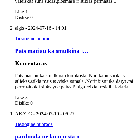
valdiškas-šuns šudas,plosmase ir stiklas permaltas...
Like
1
Dislike
0
algis
- 2024-07-16 - 14:01
Tiesioginė nuoroda
Pats maciau ka smulkina i…
Komentaras
Pats maciau ka smulkina i komkosta .Nuo kapu suriktas
atliekas,stikla maisus ,viska sumala .Norit bizniuka daryt ,tai
perrrusiuokit siukslyne patys Piniga reikia uzsidibt lodariai
Like
3
Dislike
0
ARATC
- 2024-07-16 - 09:25
Tiesioginė nuoroda
parduoda ne komposta o…