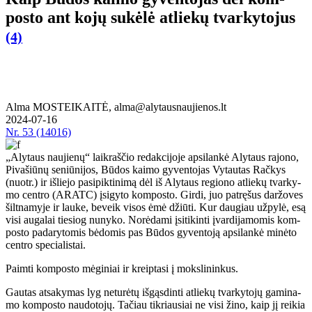
pos­to ant ko­jų su­kė­lė at­lie­kų tvar­ky­to­jus
(4)
Alma MOSTEIKAITĖ, alma@alytausnaujienos.lt
2024-07-16
Nr.
53 (14016)
„Aly­taus nau­jie­nų“ laikrašč­io re­dak­ci­jo­je ap­si­lan­kė Aly­taus ra­jo­no,
Pi­va­šiū­nų se­niū­ni­jos, Bū­dos kai­mo gy­ven­to­jas Vy­tau­tas Rač­kys
(nuotr.) ir išlie­jo pa­si­pik­ti­ni­mą dėl iš Aly­taus re­gio­no at­lie­kų tvar­ky­
mo cen­tro (ARATC) įsi­gy­to kom­pos­to. Gir­di, juo pa­trę­šus dar­žo­ves
šilt­na­my­je ir lau­ke, beveik vi­sos ėmė džiū­ti. Kur dau­giau už­py­lė, esą
vi­si au­ga­lai tie­siog nu­ny­ko. No­rė­da­mi įsi­ti­kin­ti įvar­di­ja­mo­mis kom­
pos­to pa­da­ry­to­mis bė­do­mis pas Bū­dos gy­ven­to­ją ap­si­lan­kė mi­nė­to
cen­tro spe­cia­lis­tai.
Pa­im­ti kom­pos­to mė­gi­niai ir kreip­ta­si į moks­li­nin­kus.
Gau­tas at­sa­ky­mas lyg ne­tu­rė­tų iš­gąs­din­ti at­lie­kų tvar­ky­to­jų ga­mi­na­
mo kom­pos­to nau­do­to­jų. Ta­čiau tik­riau­siai ne vi­si ži­no, kaip jį rei­kia