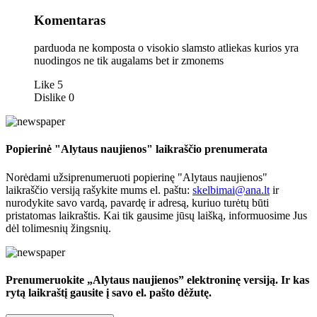
Komentaras
parduoda ne komposta o visokio slamsto atliekas kurios yra
nuodingos ne tik augalams bet ir zmonems
Like
5
Dislike
0
Popierinė "Alytaus naujienos" laikraščio prenumerata
Norėdami užsiprenumeruoti popierinę "Alytaus naujienos"
laikraščio versiją rašykite mums el. paštu:
skelbimai@ana.lt
ir
nurodykite savo vardą, pavardę ir adresą, kuriuo turėtų būti
pristatomas laikraštis. Kai tik gausime jūsų laišką, informuosime Jus
dėl tolimesnių žingsnių.
Prenumeruokite „Alytaus naujienos” elektroninę versiją. Ir kas
rytą laikraštį gausite į savo el. pašto dėžutę.