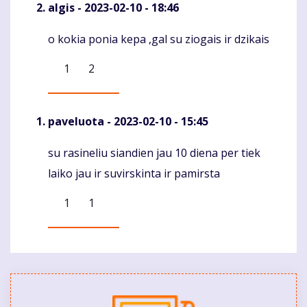
algis
- 2023-02-10 - 18:46
o kokia ponia kepa ,gal su ziogais ir dzikais
Komentaras
1
2
paveluota
- 2023-02-10 - 15:45
su rasineliu siandien jau 10 diena per tiek
Komentaras
laiko jau ir suvirskinta ir pamirsta
1
1