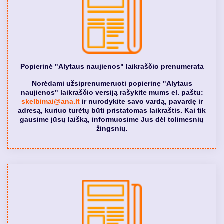
Popierinė "Alytaus naujienos" laikraščio prenumerata
Norėdami užsiprenumeruoti popierinę "Alytaus
naujienos" laikraščio versiją rašykite mums el. paštu:
skelbimai@ana.lt
ir nurodykite savo vardą, pavardę ir
adresą, kuriuo turėtų būti pristatomas laikraštis. Kai tik
gausime jūsų laišką, informuosime Jus dėl tolimesnių
žingsnių.