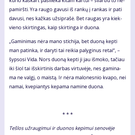
ku­rio kas­kart pa­si­lie­ka ki­tam kar­tui – svar­bu to ne­
pa­mirš­ti. Yra rau­go ga­vu­si iš ran­kų į ran­kas ir pa­ti
da­vu­si, nes kaž­kas už­si­pra­šė. Bet rau­gas yra kiek­
vie­no skir­tin­gas, kaip skir­tin­ga ir duo­na.
„Ga­mi­ni­mas nė­ra ma­no sti­chi­ja, bet duo­ną kep­ti
man pa­tin­ka, ir da­ry­ti tai rei­kia pa­ly­gi­nus re­tai“, –
šyp­so­si Vi­da. Nors duo­ną kep­ti ji jau iš­mo­ko, ta­čiau
iki šiol tai iš­skir­ti­nis dar­bas vir­tu­vė­je, nes ga­mi­na­
ma ne val­gį, o mais­tą. Ir nė­ra ma­lo­nes­nio kva­po, nei
na­mai, kve­pian­tys ke­pa­ma na­mi­ne duo­na.
* * *
Tešlos užraugimui ir duonos kepimui senovėje