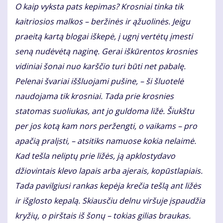
O kaip vyksta pats kepimas? Krosniai tinka tik
kaitriosios malkos – beržinės ir ąžuolinės. Jeigu
praeitą kartą blogai iškepė, į ugnį vertėtų įmesti
seną nudėvėtą naginę. Gerai iškūrentos krosnies
vidiniai šonai nuo karščio turi būti net pabalę.
Pelenai švariai iššluojami pušine, – ši šluotelė
naudojama tik krosniai. Tada prie krosnies
statomas suoliukas, ant jo guldoma ližė. Šiukštu
per jos kotą kam nors peržengti, o vaikams – pro
apačią pralįsti, – atsitiks namuose kokia nelaimė.
Kad tešla neliptų prie ližės, ją apklostydavo
džiovintais klevo lapais arba ajerais, kopūstlapiais.
Tada pavilgiusi rankas kepėja krečia tešlą ant ližės
ir išglosto kepalą. Skiausčiu delnu viršuje įspaudžia
kryžių, o pirštais iš šonų – tokias gilias braukas.