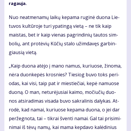
ragauja.
Nuo ne­at­me­na­mų lai­kų ke­pa­ma ru­gi­nė duo­na Lie­
tu­vos kul­tū­ro­je tu­ri ypa­tin­gą vie­tą – ne tik kaip
mais­tas, bet ir kaip vie­nas pa­grin­di­nių tau­tos sim­
bo­lių, ant pro­tė­vių Kū­čių sta­lo už­im­da­vęs gar­bin­
giau­sią vie­tą.
„Kaip duo­na at­ėjo į ma­no na­mus, ku­riuo­se, ži­no­ma,
nė­ra duon­ke­pės kros­nies? Tie­siog bu­vo toks pe­ri­
odas, kai vi­si, taip pat ir mies­tie­čiai, ke­pė na­muo­se
duo­ną. O man, ne­tu­rė­ju­siai kai­mo, mo­čiu­čių duo­
nos at­si­ra­di­mas vi­sa­da bu­vo sak­ra­li­nis da­ly­kas. At­
ro­dė, kad na­mai, ku­riuo­se ke­pa­ma duo­na, o jei dar
per­žeg­no­ta, tai – tik­rai šven­ti na­mai. Gal tai pri­si­mi­
ni­mai iš tė­vų na­mų, kai ma­ma kep­da­vo ka­lė­di­nius