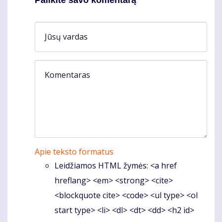
Palikite savo komentarą
Jūsų vardas
Komentaras
Apie teksto formatus
Leidžiamos HTML žymės: <a href
hreflang> <em> <strong> <cite>
<blockquote cite> <code> <ul type> <ol
start type> <li> <dl> <dt> <dd> <h2 id>