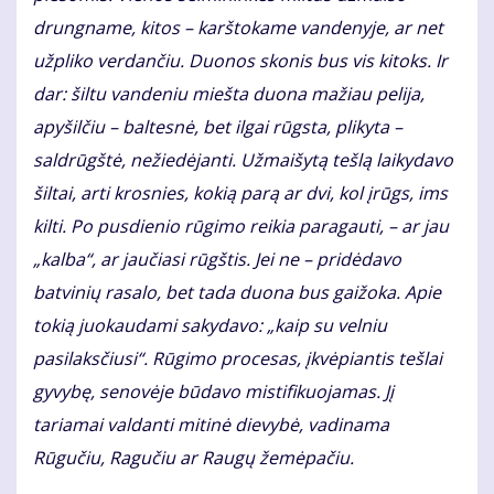
drungname, kitos – karštokame vandenyje, ar net
užpliko verdančiu. Duonos skonis bus vis kitoks. Ir
dar: šiltu vandeniu miešta duona mažiau pelija,
apyšilčiu – baltesnė, bet ilgai rūgsta, plikyta –
saldrūgštė, nežiedėjanti. Užmaišytą tešlą laikydavo
šiltai, arti krosnies, kokią parą ar dvi, kol įrūgs, ims
kilti. Po pusdienio rūgimo reikia paragauti, – ar jau
„kalba“, ar jaučiasi rūgštis. Jei ne – pridėdavo
batvinių rasalo, bet tada duona bus gaižoka. Apie
tokią juokaudami sakydavo: „kaip su velniu
pasilaksčiusi“. Rūgimo procesas, įkvėpiantis tešlai
gyvybę, senovėje būdavo mistifikuojamas. Jį
tariamai valdanti mitinė dievybė, vadinama
Rūgučiu, Ragučiu ar Raugų žemėpačiu.