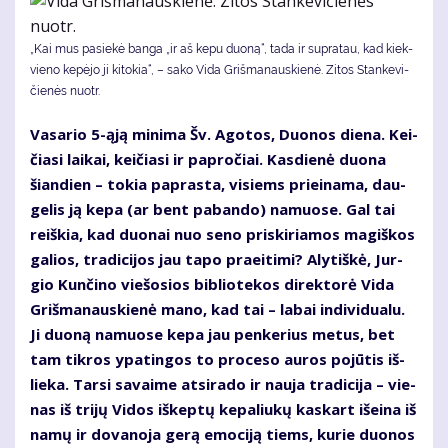
„Kai mus pa­sie­kė ban­ga „ir aš ke­pu duo­ną“, ta­da ir su­pra­tau, kad kiek­
vie­no ke­pė­jo ji ki­to­kia“, – sako Vida Griš­ma­naus­kienė. Zi­tos Stan­ke­vi­
čie­nės nuotr.
Va­sa­rio 5-ąją mi­ni­ma Šv. Ago­tos, Duo­nos die­na. Kei­
čia­si lai­kai, kei­čia­si ir pa­pro­čiai. Kas­die­nė duo­na
šian­dien – to­kia pa­pras­ta, vi­siems pri­ei­na­ma, dau­
ge­lis ją ke­pa (ar bent pa­ban­do) na­muo­se. Gal tai
reiš­kia, kad duo­nai nuo se­no pri­ski­ria­mos ma­giš­kos
ga­lios, tra­di­ci­jos jau ta­po pra­ei­ti­mi? Aly­tiš­kė, Jur­
gio Kun­či­no vie­šo­sios bib­lio­te­kos di­rek­to­rė Vi­da
Griš­ma­naus­kie­nė ma­no, kad tai – la­bai in­di­vi­du­a­lu.
Ji duo­ną na­muo­se ke­pa jau pen­ke­rius me­tus, bet
tam tik­ros ypa­tin­gos to pro­ce­so au­ros po­jū­tis iš­
lie­ka. Tar­si sa­vai­me at­si­ra­do ir nau­ja tra­di­ci­ja – vie­
nas iš tri­jų Vi­dos iš­kep­tų ke­pa­liu­kų kas­kart iš­ei­na iš
na­mų ir do­va­no­ja ge­rą emo­ci­ją tiems, kurie duonos