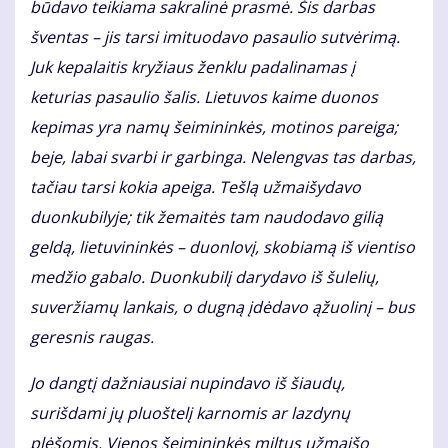
būdavo teikiama sakralinė prasmė. Šis darbas
šventas – jis tarsi imituodavo pasaulio sutvėrimą.
Juk kepalaitis kryžiaus ženklu padalinamas į
keturias pasaulio šalis. Lietuvos kaime duonos
kepimas yra namų šeimininkės, motinos pareiga;
beje, labai svarbi ir garbinga. Nelengvas tas darbas,
tačiau tarsi kokia apeiga. Tešlą užmaišydavo
duonkubilyje; tik žemaitės tam naudodavo gilią
geldą, lietuvininkės – duonlovį, skobiamą iš vientiso
medžio gabalo. Duonkubilį darydavo iš šulelių,
suveržiamų lankais, o dugną įdėdavo ąžuolinį – bus
geresnis raugas.
Jo dangtį dažniausiai nupindavo iš šiaudų,
surišdami jų pluoštelį karnomis ar lazdynų
plėšomis. Vienos šeimininkės miltus užmaišo