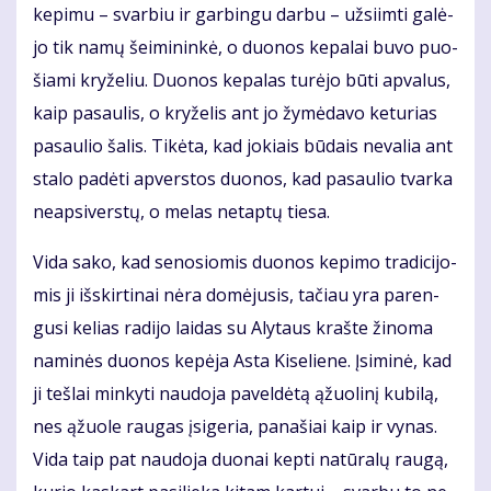
ke­pi­mu – svar­biu ir gar­bin­gu dar­bu – už­si­im­ti ga­lė­
jo tik na­mų šei­mi­nin­kė, o duo­nos ke­pa­lai bu­vo puo­
šia­mi kry­že­liu. Duo­nos ke­pa­las tu­rė­jo bū­ti ap­va­lus,
kaip pa­sau­lis, o kry­že­lis ant jo žy­mė­da­vo ke­tu­rias
pa­sau­lio ša­lis. Ti­kė­ta, kad jo­kiais bū­dais ne­va­lia ant
sta­lo pa­dė­ti ap­vers­tos duo­nos, kad pa­sau­lio tvar­ka
ne­ap­si­vers­tų, o me­las ne­tap­tų tie­sa.
Vi­da sa­ko, kad se­no­sio­mis duo­nos ke­pi­mo tra­di­ci­jo­
mis ji iš­skir­ti­nai nė­ra do­mė­ju­sis, ta­čiau yra pa­ren­
gu­si ke­lias ra­di­jo lai­das su Aly­taus kraš­te ži­no­ma
na­mi­nės duo­nos ke­pė­ja As­ta Ki­se­lie­ne. Įsi­mi­nė, kad
ji teš­lai min­ky­ti nau­do­ja pa­vel­dė­tą ąžuo­li­nį ku­bi­lą,
nes ąžuo­le rau­gas įsi­ge­ria, pa­na­šiai kaip ir vy­nas.
Vi­da taip pat nau­do­ja duo­nai kep­ti na­tū­ra­lų rau­gą,