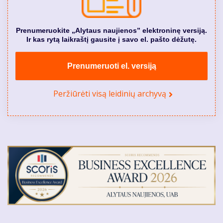
Prenumeruokite „Alytaus naujienos” elektroninę versiją.
Ir kas rytą laikraštį gausite į savo el. pašto dėžutę.
Prenumeruoti el. versiją
Peržiūrėti visą leidinių archyvą