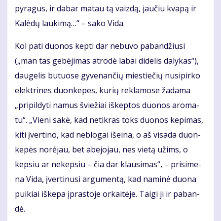
py­ra­gus, ir da­bar ma­tau tą vaiz­dą, jau­čiu kva­pą ir
Ka­lė­dų lau­ki­mą…“ – sa­ko Vi­da.
Kol pa­ti duo­nos kep­ti dar ne­bu­vo pa­ban­džiu­si
(„man tas ge­bė­ji­mas at­ro­dė la­bai di­de­lis da­ly­kas“),
dau­ge­lis bu­tuo­se gy­ve­nan­čių mies­tie­čių nu­si­pir­ko
elek­tri­nes duon­ke­pes, ku­rių re­kla­mo­se ža­da­ma
„pri­pil­dy­ti na­mus švie­žiai iš­kep­tos duo­nos aro­ma­
tu“. „Vie­ni sa­kė, kad ne­tik­ras toks duo­nos ke­pi­mas,
ki­ti įver­ti­no, kad ne­blo­gai iš­ei­na, o aš vi­sa­da duon­
ke­pės no­rė­jau, bet abe­jo­jau, nes vie­tą užims, o
kep­siu ar ne­kep­siu – čia dar klau­si­mas“, – pri­si­me­
na Vi­da, įver­ti­nu­si ar­gu­men­tą, kad na­mi­nė duo­na
pui­kiai iš­ke­pa įpras­to­je or­kai­tė­je. Tai­gi ji ir pa­ban­
dė.