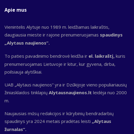
Apie mus
Vienintelis Alytuje nuo 1989 m. leidžiamas laikraštis,
daugiausia mieste ir rajone prenumeruojamas
spaudinys
„Alytaus naujienos“.
To paties pavadinimo bendrovė leidžia ir
el. laikraštį,
kuris
prenumeruojamas Lietuvoje ir kitur, kur gyvena, dirba,
poilsiauja alytiškiai.
UAB „Alytaus naujienos“ yra ir Dzūkijoje vieno populiariausių
žiniasklaidos tinklapių
Alytausnaujienos.lt
leidėja nuo 2000
m.
Naujausias mūsų redakcijos ir kūrybinių bendradarbių
spaudinys yra 2024 metais pradėtas leisti
„Alytaus
žurnalas“.