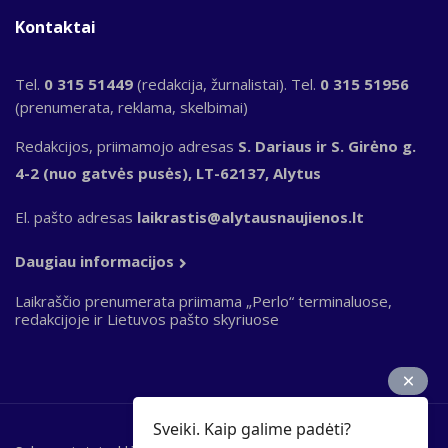
Kontaktai
Tel.
0 315 51449
(redakcija, žurnalistai). Tel.
0 315 51956
(prenumerata, reklama, skelbimai)
Redakcijos, priimamojo adresas
S. Dariaus ir S. Girėno g.
4-2 (nuo gatvės pusės), LT-62137, Alytus
El. pašto adresas
laikrastis@alytausnaujienos.lt
Daugiau informacijos
Laikraščio prenumerata priimama „Perlo“ terminaluose,
redakcijoje ir Lietuvos pašto skyriuose
Sveiki. Kaip galime padėti?