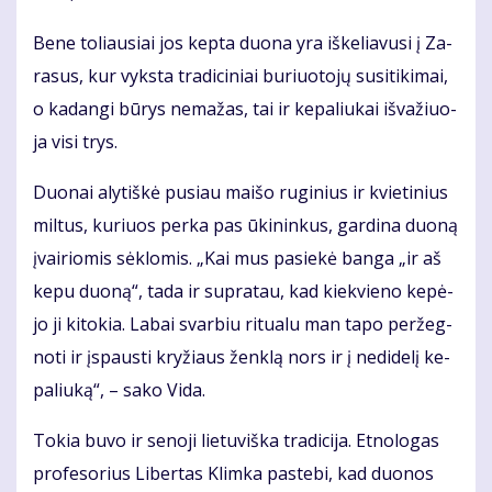
Be­ne to­liau­siai jos kep­ta duo­na yra iš­ke­lia­vu­si į Za­
ra­sus, kur vyks­ta tra­di­ci­niai bu­riuo­to­jų su­si­ti­ki­mai,
o ka­dan­gi bū­rys ne­ma­žas, tai ir ke­pa­liu­kai iš­va­žiuo­
ja vi­si trys.
Duo­nai aly­tiš­kė pu­siau mai­šo ru­gi­nius ir kvie­ti­nius
mil­tus, ku­riuos per­ka pas ūki­nin­kus, gar­di­na duo­ną
įvai­rio­mis sėk­lo­mis. „Kai mus pa­sie­kė ban­ga „ir aš
ke­pu duo­ną“, ta­da ir su­pra­tau, kad kiek­vie­no ke­pė­
jo ji ki­to­kia. La­bai svar­biu ri­tu­a­lu man ta­po per­žeg­
no­ti ir įspaus­ti kry­žiaus žen­klą nors ir į ne­di­de­lį ke­
pa­liu­ką“, – sa­ko Vi­da.
To­kia bu­vo ir se­no­ji lie­tu­viš­ka tra­di­ci­ja. Et­no­lo­gas
pro­fe­so­rius Li­ber­tas Klim­ka pa­ste­bi, kad duo­nos