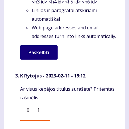
<h3 id> <h4 id> <h5 id> <h6 id>
Linijos ir paragrafai atskiriami
automatiškai
Web page addresses and email
addresses turn into links automatically.
K Rytojus
- 2023-02-11 - 19:12
Ar visus kepėjos titulus surašėte? Pritemtas
Komentaras
rašinėlis
0
1