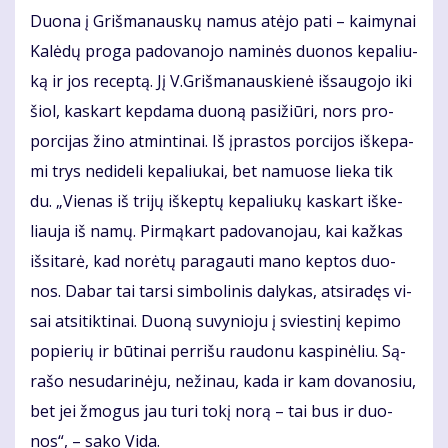
Duo­na į Griš­ma­naus­kų na­mus at­ėjo pa­ti – kai­my­nai
Ka­lė­dų pro­ga pa­do­va­no­jo na­mi­nės duo­nos ke­pa­liu­
ką ir jos re­cep­tą. Jį V.Griš­ma­naus­kie­nė iš­sau­go­jo iki
šiol, kas­kart kep­da­ma duo­ną pa­si­žiū­ri, nors pro­
por­ci­jas ži­no at­min­ti­nai. Iš įpras­tos por­ci­jos iš­ke­pa­
mi trys ne­di­de­li ke­pa­liu­kai, bet na­muo­se lie­ka tik
du. „Vie­nas iš tri­jų iš­kep­tų ke­pa­liu­kų kas­kart iš­ke­
liau­ja iš na­mų. Pir­mą­kart pa­do­va­no­jau, kai kaž­kas
iš­si­ta­rė, kad no­rė­tų pa­ra­gau­ti ma­no kep­tos duo­
nos. Da­bar tai tar­si sim­bo­li­nis da­ly­kas, at­si­ra­dęs vi­
sai at­si­tik­ti­nai. Duo­ną su­vy­nio­ju į svies­ti­nį ke­pi­mo
po­pie­rių ir bū­ti­nai per­ri­šu rau­do­nu kas­pi­nė­liu. Są­
ra­šo ne­su­da­ri­nė­ju, ne­ži­nau, ka­da ir kam do­va­no­siu,
bet jei žmo­gus jau tu­ri to­kį no­rą – tai bus ir duo­
nos“, – sa­ko Vi­da.