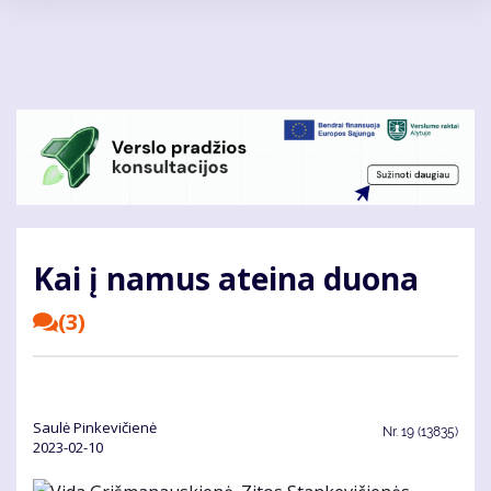
Pereiti
į
pagrindinį
turinį
Kai į na­mus at­ei­na duo­na
(3)
Saulė Pinkevičienė
Nr.
19 (13835)
2023-02-10