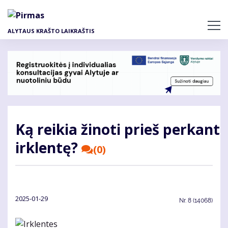
Pereiti
į
pagrindinį
ALYTAUS KRAŠTO LAIKRAŠTIS
turinį
Ką reikia žinoti prieš perkant
irklentę?
(0)
2025-01-29
Nr.
8 (14068)