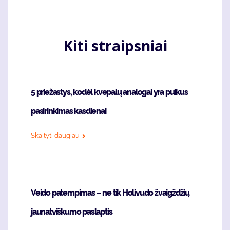
Kiti straipsniai
5 priežastys, kodėl kvepalų analogai yra puikus
pasirinkimas kasdienai
Skaityti daugiau
Veido patempimas – ne tik Holivudo žvaigždžių
jaunatviškumo paslaptis