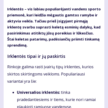
Irklentės – vis labiau populiarėjanti vandens sporto
priemonė, kuri leidžia mėgautis gamtos ramybe ir
aktyvia veikla. Tačiau prieš įsigyjant pirmąją
irklentę svarbu suprasti keletą esminių dalykų, kad
pasirinkimas atitiktų jūsų poreikius ir lūkesčius.
Štai keletas patarimų, padėsiančių priimti tinkamą
sprendimą.
Irkl
e
ntės tipai ir jų paskirtis
Rinkoje galima rasti įvairių tipų irklentes, kurios
skirtos skirtingoms veikloms. Populiariausi
variantai yra šie:
Universalios irklentės:
tinka
pradedantiesiems ir tiems, kurie nori ramiai
plaukioti ramiuose vandenyse.