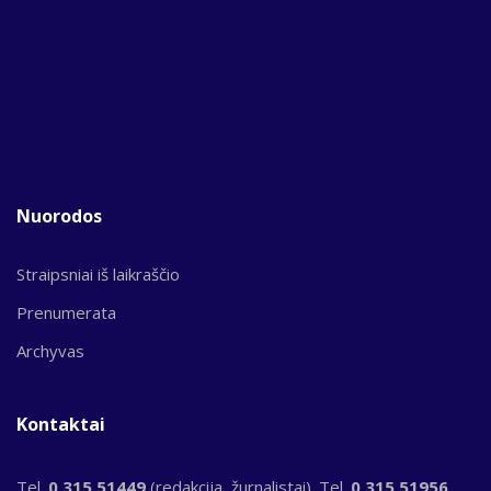
Nuorodos
Straipsniai iš laikraščio
Prenumerata
Archyvas
Kontaktai
Tel.
0 315 51449
(redakcija, žurnalistai). Tel.
0 315 51956