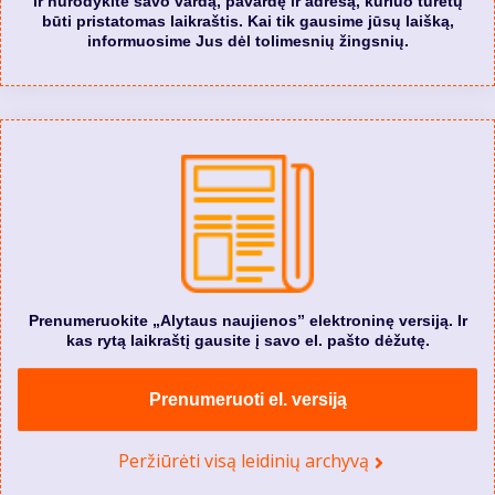
ir nurodykite savo vardą, pavardę ir adresą, kuriuo turėtų
būti pristatomas laikraštis. Kai tik gausime jūsų laišką,
informuosime Jus dėl tolimesnių žingsnių.
Prenumeruokite „Alytaus naujienos” elektroninę versiją. Ir
kas rytą laikraštį gausite į savo el. pašto dėžutę.
Prenumeruoti el. versiją
Peržiūrėti visą leidinių archyvą