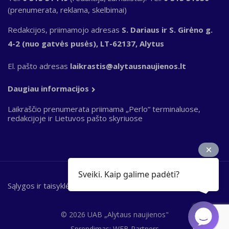
(prenumerata, reklama, skelbimai)
Redakcijos, priimamojo adresas
S. Dariaus ir S. Girėno g.
4-2 (nuo gatvės pusės), LT-62137, Alytus
El. pašto adresas
laikrastis@alytausnaujienos.lt
Daugiau informacijos
Laikraščio prenumerata priimama „Perlo“ terminaluose,
redakcijoje ir Lietuvos pašto skyriuose
Sveiki. Kaip galime padėti?
Sąlygos ir taisyklės
Bottom
footer
© 2026 UAB „Alytaus naujienos"
Sprendimas:
WEB Partners