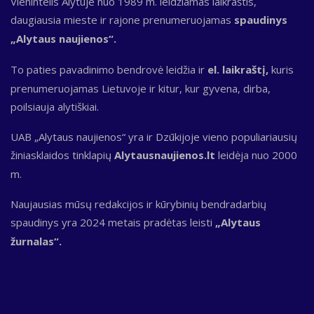
Vienintelis Alytuje nuo 1989 m. leidžiamas laikraštis,
daugiausia mieste ir rajone prenumeruojamas
spaudinys
„Alytaus naujienos“.
To paties pavadinimo bendrovė leidžia ir
el. laikraštį,
kuris
prenumeruojamas Lietuvoje ir kitur, kur gyvena, dirba,
poilsiauja alytiškiai.
UAB „Alytaus naujienos“ yra ir Dzūkijoje vieno populiariausių
žiniasklaidos tinklapių
Alytausnaujienos.lt
leidėja nuo 2000
m.
Naujausias mūsų redakcijos ir kūrybinių bendradarbių
spaudinys yra 2024 metais pradėtas leisti
„Alytaus
žurnalas“.