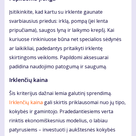
Įsitikinkite, kad kartu su irklente gaunate
svarbiausius priedus: irklą, pompą (jei lenta
pripučiama), saugos lyną ir laikymo krepšį. Kai
kuriuose rinkiniuose būna net specialios sėdynės
ar laikikliai, padedantys pritaikyti irklentę
skirtingoms veikloms. Papildomi aksesuarai
padidina naudojimo patogumą ir saugumą.
Irklenčių kaina
Šis kriterijus dažnai lemia galutinį sprendimą.
Irklenčių kaina
gali skirtis priklausomai nuo jų tipo,
kokybės ir gamintojo. Pradedantiesiems verta
rinktis ekonomiškesnius modelius, o labiau
patyrusiems – investuoti į aukštesnės kokybės