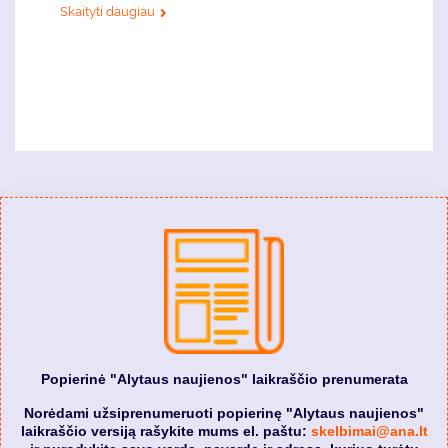
Skaityti daugiau
Popierinė "Alytaus naujienos" laikraščio prenumerata
Norėdami užsiprenumeruoti popierinę "Alytaus naujienos"
laikraščio versiją rašykite mums el. paštu:
skelbimai@ana.lt