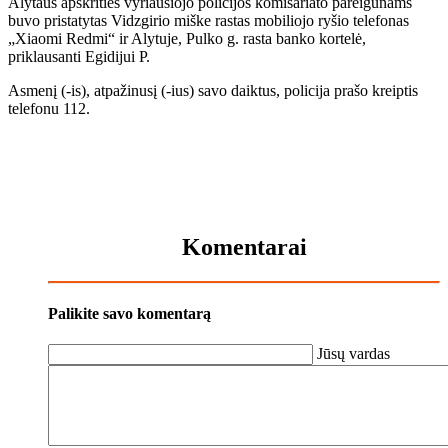
Alytaus apskrities vyriausiojo policijos komisariato pareigūnams
buvo pristatytas Vidzgirio miške rastas mobiliojo ryšio telefonas
„Xiaomi Redmi“ ir Alytuje, Pulko g. rasta banko kortelė,
priklausanti Egidijui P.
Asmenį (-is), atpažinusį (-ius) savo daiktus, policija prašo kreiptis
telefonu 112.
Komentarai
Palikite savo komentarą
Jūsų vardas