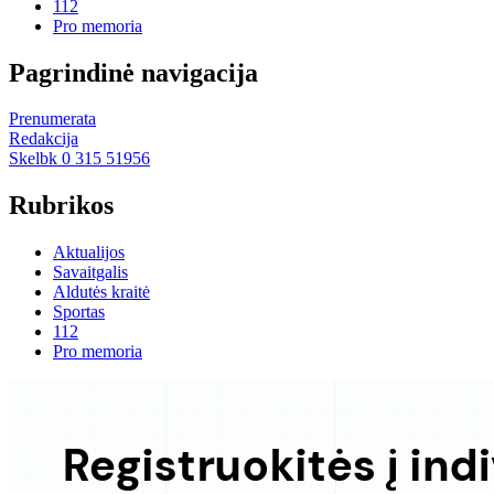
112
Pro memoria
Pagrindinė navigacija
Prenumerata
Redakcija
Skelbk 0 315 51956
Rubrikos
Aktualijos
Savaitgalis
Aldutės kraitė
Sportas
112
Pro memoria