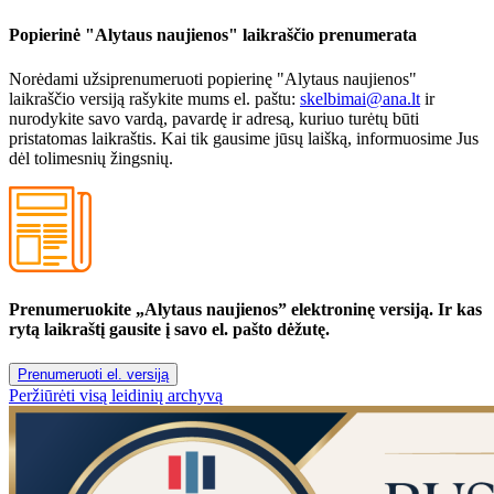
Popierinė "Alytaus naujienos" laikraščio prenumerata
Norėdami užsiprenumeruoti popierinę "Alytaus naujienos"
laikraščio versiją rašykite mums el. paštu:
skelbimai@ana.lt
ir
nurodykite savo vardą, pavardę ir adresą, kuriuo turėtų būti
pristatomas laikraštis. Kai tik gausime jūsų laišką, informuosime Jus
dėl tolimesnių žingsnių.
Prenumeruokite „Alytaus naujienos” elektroninę versiją. Ir kas
rytą laikraštį gausite į savo el. pašto dėžutę.
Prenumeruoti el. versiją
Peržiūrėti visą leidinių archyvą