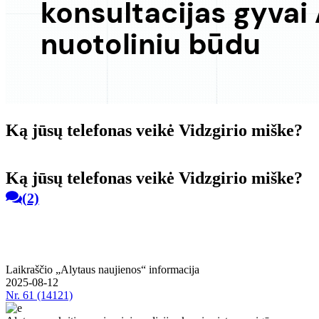
Ką jūsų telefonas veikė Vidzgirio miške?
Ką jūsų telefonas veikė Vidzgirio miške?
(2)
Laikraščio „Alytaus naujienos“ informacija
2025-08-12
Nr.
61 (14121)