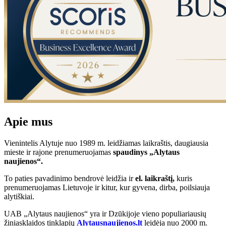
Apie mus
Vienintelis Alytuje nuo 1989 m. leidžiamas laikraštis, daugiausia
mieste ir rajone prenumeruojamas
spaudinys „Alytaus
naujienos“.
To paties pavadinimo bendrovė leidžia ir
el. laikraštį,
kuris
prenumeruojamas Lietuvoje ir kitur, kur gyvena, dirba, poilsiauja
alytiškiai.
UAB „Alytaus naujienos“ yra ir Dzūkijoje vieno populiariausių
žiniasklaidos tinklapių
Alytausnaujienos.lt
leidėja nuo 2000 m.