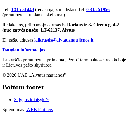
Tel.
0 315 51449
(redakcija, žurnalistai). Tel.
0 315 51956
(prenumerata, reklama, skelbimai)
Redakcijos, priimamojo adresas
S. Dariaus ir S. Girėno g. 4-2
(nuo gatvės pusės), LT-62137, Alytus
El. pašto adresas
laikrastis@alytausnaujienos.lt
Daugiau informacijos
Laikraščio prenumerata priimama „Perlo“ terminaluose, redakcijoje
ir Lietuvos pašto skyriuose
© 2026 UAB „Alytaus naujienos"
Bottom footer
Sąlygos ir taisyklės
Sprendimas:
WEB Partners