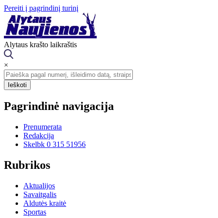
Pereiti į pagrindinį turinį
Alytaus krašto laikraštis
×
Pagrindinė navigacija
Prenumerata
Redakcija
Skelbk 0 315 51956
Rubrikos
Aktualijos
Savaitgalis
Aldutės kraitė
Sportas