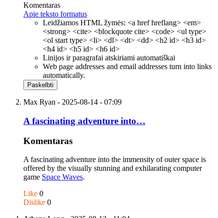
Komentaras
Apie teksto formatus
Leidžiamos HTML žymės: <a href hreflang> <em>
<strong> <cite> <blockquote cite> <code> <ul type>
<ol start type> <li> <dl> <dt> <dd> <h2 id> <h3 id>
<h4 id> <h5 id> <h6 id>
Linijos ir paragrafai atskiriami automatiškai
Web page addresses and email addresses turn into links
automatically.
Max Ryan
- 2025-08-14 - 07:09
A fascinating adventure into…
Komentaras
A fascinating adventure into the immensity of outer space is
offered by the visually stunning and exhilarating computer
game
Space Waves
.
Like
0
Dislike
0