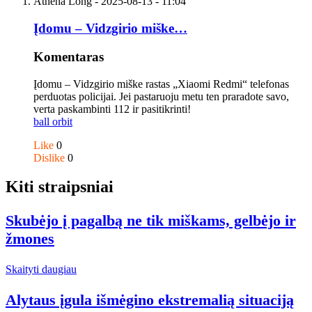
Athena Long
- 2025-08-13 - 11:04
Įdomu – Vidzgirio miške…
Komentaras
Įdomu – Vidzgirio miške rastas „Xiaomi Redmi“ telefonas
perduotas policijai. Jei pastaruoju metu ten praradote savo,
verta paskambinti 112 ir pasitikrinti!
ball orbit
Like
0
Dislike
0
Kiti straipsniai
Skubėjo į pagalbą ne tik miškams, gelbėjo ir
žmones
Skaityti daugiau
Alytaus įgula išmėgino ekstremalią situaciją