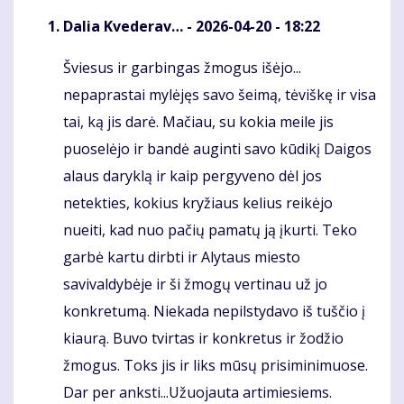
Dalia Kvederav…
- 2026-04-20 - 18:22
Šviesus ir garbingas žmogus išėjo...
Komentaras
nepaprastai mylėjęs savo šeimą, tėviškę ir visa
tai, ką jis darė. Mačiau, su kokia meile jis
puoselėjo ir bandė auginti savo kūdikį Daigos
alaus daryklą ir kaip pergyveno dėl jos
netekties, kokius kryžiaus kelius reikėjo
nueiti, kad nuo pačių pamatų ją įkurti. Teko
garbė kartu dirbti ir Alytaus miesto
savivaldybėje ir ši žmogų vertinau už jo
konkretumą. Niekada nepilstydavo iš tuščio į
kiaurą. Buvo tvirtas ir konkretus ir žodžio
žmogus. Toks jis ir liks mūsų prisiminimuose.
Dar per anksti...Užuojauta artimiesiems.