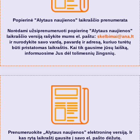
Popierinė "Alytaus naujienos" laikraščio prenumerata
Norėdami užsiprenumeruoti popierinę "Alytaus naujienos"
laikraščio versiją rašykite mums el. paštu:
skelbimai@ana.lt
ir nurodykite savo vardą, pavardę ir adresą, kuriuo turėtų
būti pristatomas laikraštis. Kai tik gausime jūsų laišką,
informuosime Jus dėl tolimesnių žingsnių.
Prenumeruokite „Alytaus naujienos” elektroninę versiją. Ir
kas rytą laikraštį gausite į savo el. pašto dėžutę.