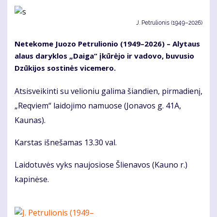
J. Petrulionis (1949–2026)
Netekome Juozo Petrulionio (1949–2026) – Alytaus
alaus daryklos „Daiga“ įkūrėjo ir vadovo, buvusio
Dzūkijos sostinės vicemero.
Atsisveikinti su velioniu galima šiandien, pirmadienį,
„Reqviem“ laidojimo namuose (Jonavos g. 41A,
Kaunas).
Karstas išnešamas 13.30 val.
Laidotuvės vyks naujosiose Šlienavos (Kauno r.)
kapinėse.