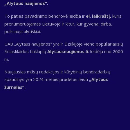
„Alytaus naujienos“.
To paties pavadinimo bendrovė leidžia ir
el. laikraštį,
kuris
prenumeruojamas Lietuvoje ir kitur, kur gyvena, dirba,
poilsiauja alytiškiai.
UAB „Alytaus naujienos“ yra ir Dzūkijoje vieno populiariausių
žiniasklaidos tinklapių
Alytausnaujienos.lt
leidėja nuo 2000
m.
Naujausias mūsų redakcijos ir kūrybinių bendradarbių
spaudinys yra 2024 metais pradėtas leisti
„Alytaus
žurnalas“.