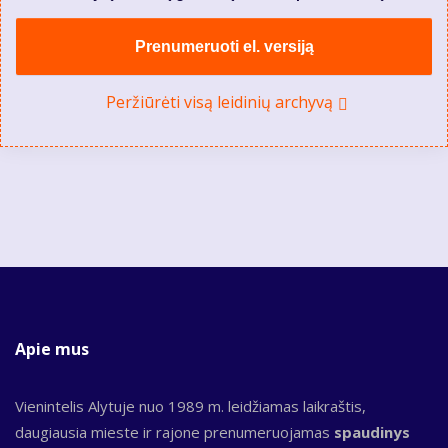
Prenumeruoti el. versiją
Peržiūrėti visą leidinių archyvą
Apie mus
Vienintelis Alytuje nuo 1989 m. leidžiamas laikraštis,
daugiausia mieste ir rajone prenumeruojamas
spaudinys