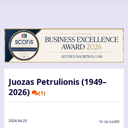
Pereiti
į
pagrindinį
turinį
Juozas Petrulionis (1949–
2026)
(1)
2026-04-20
Nr.
29 (14188)