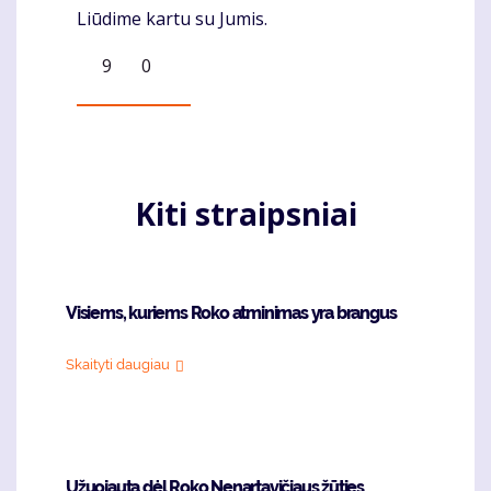
Liūdime kartu su Jumis.
9
0
Kiti straipsniai
Visiems, kuriems Roko atminimas yra brangus
Skaityti daugiau
Užuojauta dėl Roko Nenartavičiaus žūties