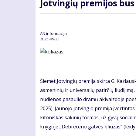
Jotvingių premijos bus
AN informacija
2025-09-23
Šiemet Jotvingių premija skirta G. Kazlausk
asmeninių ir universalių patirčių liudijimą
nūdienos pasaulio dramų akivaizdoje poezi
2025). Jaunojo jotvingio premija įvertinta
kitoniškas sakinių formas, už gyvą sociali
knygoje „Debreceno gatvės bliuzas“ (leidyk