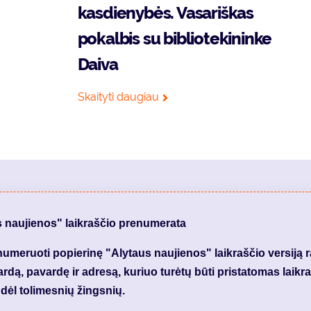
kasdienybės. Vasariškas
pokalbis su bibliotekininke
Daiva
Skaityti daugiau
s naujienos" laikraščio prenumerata
meruoti popierinę "Alytaus naujienos" laikraščio versiją 
dą, pavardę ir adresą, kuriuo turėtų būti pristatomas laikraš
dėl tolimesnių žingsnių.