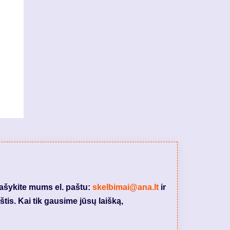
rašykite mums el. paštu:
skelbimai@ana.lt
ir
tis. Kai tik gausime jūsų laišką,