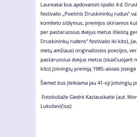
Laureatai bus apdovanoti spalio 4 d. Drus
festivalio „Poetinis Druskininkų ruduo“ vak
komiteto siūlymus, premijos skiriamos kul
per pastaruosius dvejus metus išleistą ge
Druskininkų rudens“ festivalio iki kito), J
metų amžiaus) originaliosios poezijos, vers
pastaruosius dvejus metus (skaičiuojant n
kito). Jotvingių premiją 1985-aisiais įsteig
Šiemet bus įteikiama jau 41-oji Jotvingių p
Fotokoliaže Giedrė Kazlauskaitė (aut. Mon
Lukoševičius)