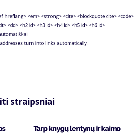
f hreflang> <em> <strong> <cite> <blockquote cite> <code>
<dt> <dd> <h2 id> <h3 id> <h4 id> <h5 id> <h6 id>
 automatiškai
ddresses turn into links automatically.
iti straipsniai
os
Tarp knygų lentynų ir kaimo