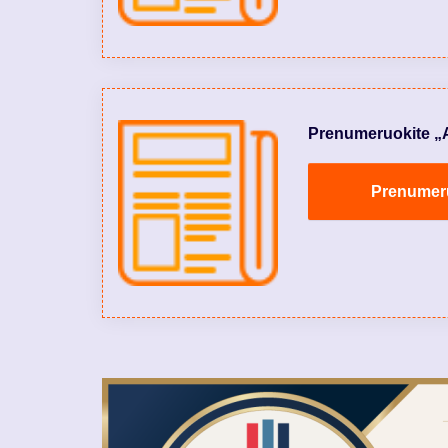
Prenumeruokite „Aly
Prenumeruo