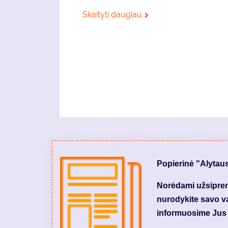
Skaityti daugiau
Popierinė "Alytau
Norėdami užsiprenu
nurodykite savo var
informuosime Jus 