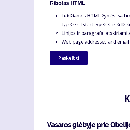
Ribotas HTML
Leidžiamos HTML žymės: <a hre
type> <ol start type> <li> <dl> 
Linijos ir paragrafai atskiriami
Web page addresses and email a
K
Vasaros glėbyje prie Obelij