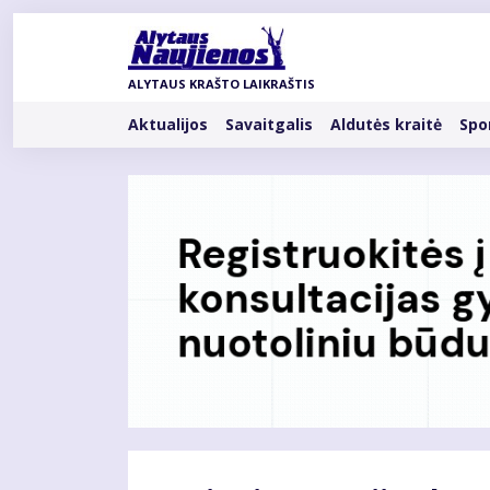
Pereiti
į
pagrindinį
ALYTAUS KRAŠTO LAIKRAŠTIS
turinį
Rubrikos
Aktualijos
Savaitgalis
Aldutės kraitė
Spo