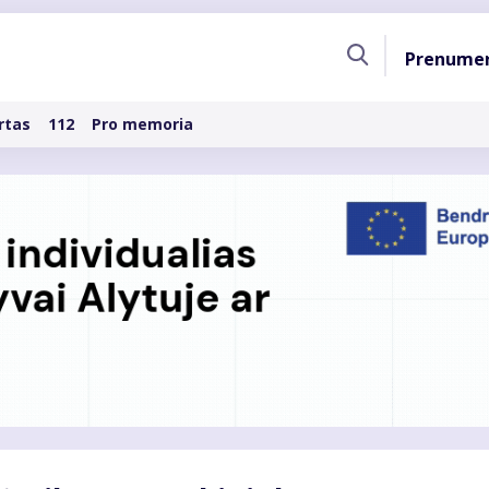
Pagri
Prenume
naviga
rtas
112
Pro memoria