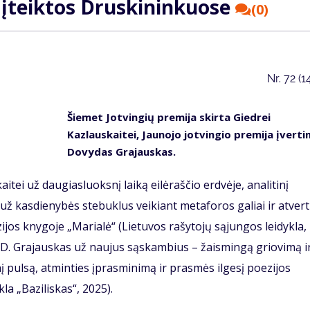
 įteiktos Druskininkuose
(0)
Nr.
72 (1
Šiemet Jotvingių premija skirta Giedrei
Kazlauskaitei, Jaunojo jotvingio premija įverti
Dovydas Grajauskas.
aitei už daugiasluoksnį laiką eilėraščio erdvėje, analitinį
, už kasdienybės stebuklus veikiant metaforos galiai ir atvert
jos knygoje „Marialė“ (Lietuvos rašytojų sąjungos leidykla,
s D. Grajauskas už naujus sąskambius – žaismingą griovimą i
nį pulsą, atminties įprasminimą ir prasmės ilgesį poezijos
la „Baziliskas“, 2025).