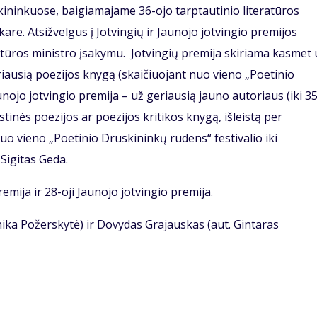
kininkuose, baigiamajame 36-ojo tarptautinio literatūros
are. Atsižvelgus į Jotvingių ir Jaunojo jotvingio premijos
tūros ministro įsakymu. Jotvingių premija skiriama kasmet 
riausią poezijos knygą (skaičiuojant nuo vieno „Poetinio
aunojo jotvingio premija – už geriausią jauno autoriaus (iki 3
tinės poezijos ar poezijos kritikos knygą, išleistą per
uo vieno „Poetinio Druskininkų rudens“ festivalio iki
ė Sigitas Geda.
remija ir 28-oji Jaunojo jotvingio premija.
ika Požerskytė) ir Dovydas Grajauskas (aut. Gintaras