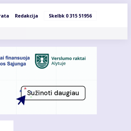
ndinė
rata
Redakcija
Skelbk 0 315 51956
cija