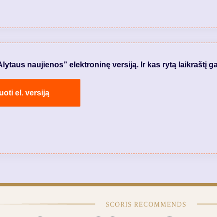
taus naujienos” elektroninę versiją. Ir kas rytą laikraštį ga
ti el. versiją