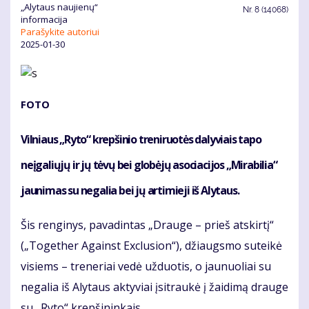
„Alytaus naujienų“
Nr.
8 (14068)
informacija
Parašykite autoriui
2025-01-30
FOTO
Vilniaus „Ryto“ krepšinio treniruotės dalyviais tapo
neįgaliųjų ir jų tėvų bei globėjų asociacijos „Mirabilia“
jaunimas su negalia bei jų artimieji iš Alytaus.
Šis renginys, pavadintas „Drauge – prieš atskirtį“
(„Together Against Exclusion“), džiaugsmo suteikė
visiems – treneriai vedė užduotis, o jaunuoliai su
negalia iš Alytaus aktyviai įsitraukė į žaidimą drauge
su „Ryto“ krepšininkais.