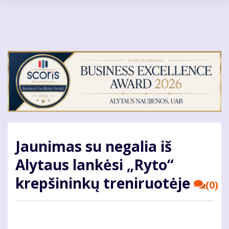
Pereiti
į
pagrindinį
turinį
Jaunimas su negalia iš
Alytaus lankėsi „Ryto“
krepšininkų treniruotėje
(0)