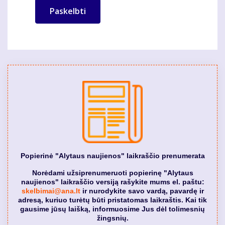
Popierinė "Alytaus naujienos" laikraščio prenumerata
Norėdami užsiprenumeruoti popierinę "Alytaus
naujienos" laikraščio versiją rašykite mums el. paštu:
skelbimai@ana.lt
ir nurodykite savo vardą, pavardę ir
adresą, kuriuo turėtų būti pristatomas laikraštis. Kai tik
gausime jūsų laišką, informuosime Jus dėl tolimesnių
žingsnių.