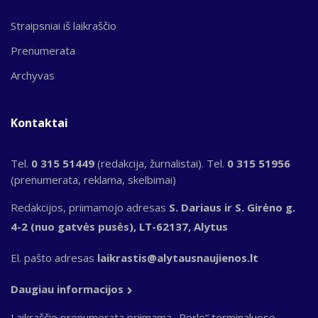
Straipsniai iš laikraščio
Prenumerata
Archyvas
Kontaktai
Tel.
0 315 51449
(redakcija, žurnalistai). Tel.
0 315 51956
(prenumerata, reklama, skelbimai)
Redakcijos, priimamojo adresas
S. Dariaus ir S. Girėno g.
4-2 (nuo gatvės pusės), LT-62137, Alytus
El. pašto adresas
laikrastis@alytausnaujienos.lt
Daugiau informacijos
Laikraščio prenumerata priimama „Perlo“ terminaluose,