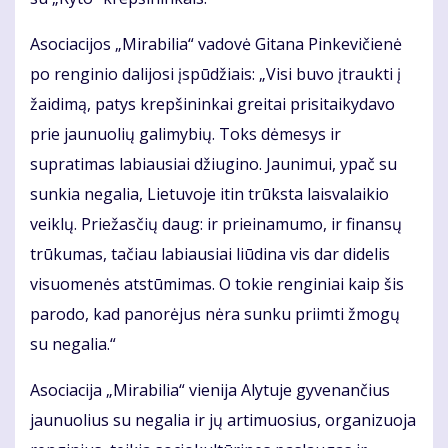
Asociacijos „Mirabilia“ vadovė Gitana Pinkevičienė
po renginio dalijosi įspūdžiais: „Visi buvo įtraukti į
žaidimą, patys krepšininkai greitai prisitaikydavo
prie jaunuolių galimybių. Toks dėmesys ir
supratimas labiausiai džiugino. Jaunimui, ypač su
sunkia negalia, Lietuvoje itin trūksta laisvalaikio
veiklų. Priežasčių daug: ir prieinamumo, ir finansų
trūkumas, tačiau labiausiai liūdina vis dar didelis
visuomenės atstūmimas. O tokie renginiai kaip šis
parodo, kad panorėjus nėra sunku priimti žmogų
su negalia.“
Asociacija „Mirabilia“ vienija Alytuje gyvenančius
jaunuolius su negalia ir jų artimuosius, organizuoja