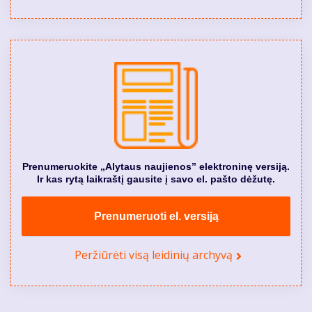
Prenumeruokite „Alytaus naujienos” elektroninę versiją.
Ir kas rytą laikraštį gausite į savo el. pašto dėžutę.
Prenumeruoti el. versiją
Peržiūrėti visą leidinių archyvą