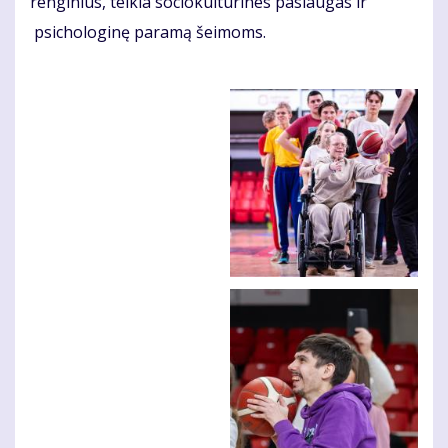
renginius, teikia sociokultūrines paslaugas ir
psichologinę paramą šeimoms.