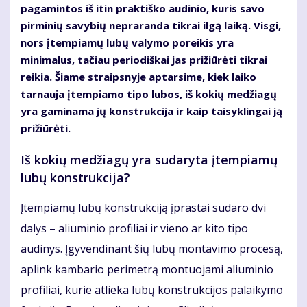
pagamintos iš itin praktiško audinio, kuris savo
pirminių savybių nepraranda tikrai ilgą laiką. Visgi,
nors įtempiamų lubų valymo poreikis yra
minimalus, tačiau periodiškai jas prižiūrėti tikrai
reikia. Šiame straipsnyje aptarsime, kiek laiko
tarnauja įtempiamo tipo lubos, iš kokių medžiagų
yra gaminama jų konstrukcija ir kaip taisyklingai ją
prižiūrėti.
Iš kokių medžiagų yra sudaryta įtempiamų
lubų konstrukcija?
Įtempiamų lubų konstrukciją įprastai sudaro dvi
dalys – aliuminio profiliai ir vieno ar kito tipo
audinys. Įgyvendinant šių lubų montavimo procesą,
aplink kambario perimetrą montuojami aliuminio
profiliai, kurie atlieka lubų konstrukcijos palaikymo