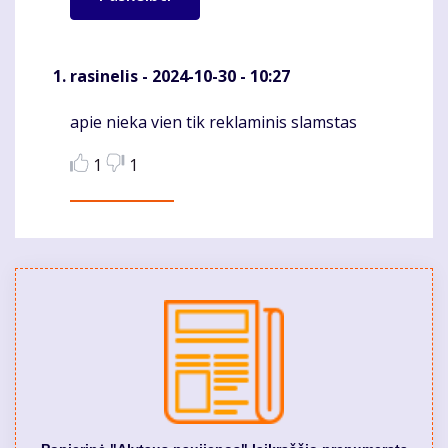
rasinelis
- 2024-10-30 - 10:27
apie nieka vien tik reklaminis slamstas
Komentaras
1
1