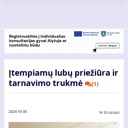
Pereiti
į
pagrindinį
turinį
Įtempiamų lubų priežiūra ir
tarnavimo trukmė
(1)
2024-10-30
Nr.
81 (14044)