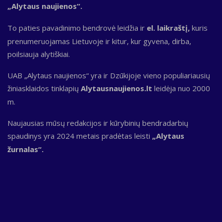
„Alytaus naujienos“.
To paties pavadinimo bendrovė leidžia ir
el. laikraštį,
kuris
prenumeruojamas Lietuvoje ir kitur, kur gyvena, dirba,
poilsiauja alytiškiai.
UAB „Alytaus naujienos“ yra ir Dzūkijoje vieno populiariausių
žiniasklaidos tinklapių
Alytausnaujienos.lt
leidėja nuo 2000
m.
Naujausias mūsų redakcijos ir kūrybinių bendradarbių
spaudinys yra 2024 metais pradėtas leisti
„Alytaus
žurnalas“.