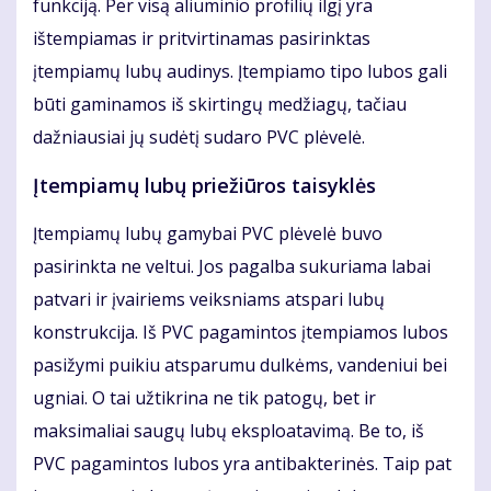
funkciją. Per visą aliuminio profilių ilgį yra
ištempiamas ir pritvirtinamas pasirinktas
įtempiamų lubų audinys. Įtempiamo tipo lubos gali
būti gaminamos iš skirtingų medžiagų, tačiau
dažniausiai jų sudėtį sudaro PVC plėvelė.
Įtempiamų lubų priežiūros taisyklės
Įtempiamų lubų gamybai PVC plėvelė buvo
pasirinkta ne veltui. Jos pagalba sukuriama labai
patvari ir įvairiems veiksniams atspari lubų
konstrukcija. Iš PVC pagamintos įtempiamos lubos
pasižymi puikiu atsparumu dulkėms, vandeniui bei
ugniai. O tai užtikrina ne tik patogų, bet ir
maksimaliai saugų lubų eksploatavimą. Be to, iš
PVC pagamintos lubos yra antibakterinės. Taip pat