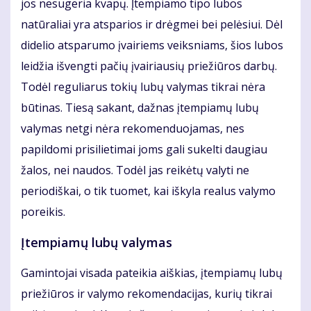
jos nesugeria kvapų. Įtempiamo tipo lubos
natūraliai yra atsparios ir drėgmei bei pelėsiui. Dėl
didelio atsparumo įvairiems veiksniams, šios lubos
leidžia išvengti pačių įvairiausių priežiūros darbų.
Todėl reguliarus tokių lubų valymas tikrai nėra
būtinas. Tiesą sakant, dažnas įtempiamų lubų
valymas netgi nėra rekomenduojamas, nes
papildomi prisilietimai joms gali sukelti daugiau
žalos, nei naudos. Todėl jas reikėtų valyti ne
periodiškai, o tik tuomet, kai iškyla realus valymo
poreikis.
Įtempiamų lubų valymas
Gamintojai visada pateikia aiškias, įtempiamų lubų
priežiūros ir valymo rekomendacijas, kurių tikrai