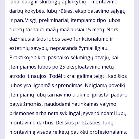
labai daug ir skirtingų aplinkybių – montavimo
darbų kokybės, lubų rūšies, eksploatavimo sąlygų
ir pan. Visgi, preliminariai, įtempiamo tipo lubos
turėtų tarnauti mažų mažiausiai 15 metų. Nors
dažniausiai šios lubos savo funkcionalumo ir
estetinių savybių nepraranda žymiai ilgiau.
Praktikoje tikrai pasitaiko sėkmingų atvejų, kai
įtempiamos lubos po 25 eksploatavimo metų
atrodo it naujos. Todėl tikrai galima teigti, kad šios
lubos yra ilgaamžis sprendimas. Neigiamą poveikį
įtempiamų lubų tarnavimo trukmei įprastai padaro
patys žmonės, naudodami netinkamas valymo
priemones arba netaisyklingai įgyvendindami lubų
montavimo darbus. Dėl šios priežasties, lubų
montavimą visada reikėtų patikėti profesionalams.