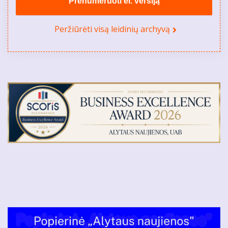
Prenumeruoti el. versiją
Peržiūrėti visą leidinių archyvą