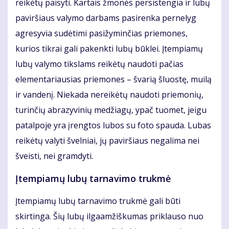
reikėtų paisyti. Kartais žmonės persistengia ir lubų
paviršiaus valymo darbams pasirenka pernelyg
agresyvia sudėtimi pasižyminčias priemones,
kurios tikrai gali pakenkti lubų būklei. Įtempiamų
lubų valymo tikslams reikėtų naudoti pačias
elementariausias priemones – švarią šluostę, muilą
ir vandenį. Niekada nereikėtų naudoti priemonių,
turinčių abrazyvinių medžiagų, ypač tuomet, jeigu
patalpoje yra įrengtos lubos su foto spauda. Lubas
reikėtų valyti švelniai, jų paviršiaus negalima nei
šveisti, nei gramdyti.
Įtempiamų lubų tarnavimo trukmė
Įtempiamų lubų tarnavimo trukmė gali būti
skirtinga. Šių lubų ilgaamžiškumas priklauso nuo