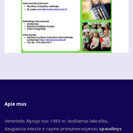
Apie mus
Vienintelis Alytuje nuo 1989 m. leidžiamas laikraštis,
daugiausia mieste ir rajone prenumeruojamas
spaudinys