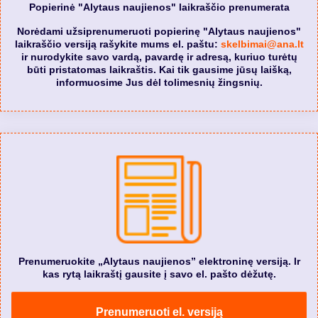
Popierinė "Alytaus naujienos" laikraščio prenumerata
Norėdami užsiprenumeruoti popierinę "Alytaus naujienos"
laikraščio versiją rašykite mums el. paštu:
skelbimai@ana.lt
ir nurodykite savo vardą, pavardę ir adresą, kuriuo turėtų
būti pristatomas laikraštis. Kai tik gausime jūsų laišką,
informuosime Jus dėl tolimesnių žingsnių.
Prenumeruokite „Alytaus naujienos” elektroninę versiją. Ir
kas rytą laikraštį gausite į savo el. pašto dėžutę.
Prenumeruoti el. versiją