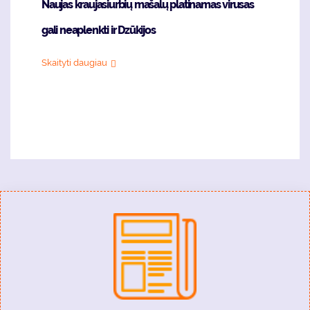
Naujas kraujasiurbių mašalų platinamas virusas
gali neaplenkti ir Dzūkijos
Skaityti daugiau