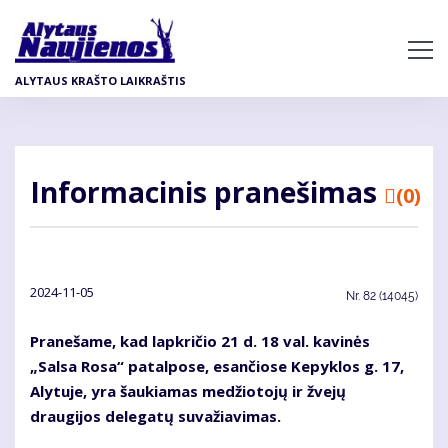
Pereiti
į
pagrindinį
ALYTAUS KRAŠTO LAIKRAŠTIS
turinį
Informacinis pranešimas
(0)
2024-11-05
Nr.
82 (14045)
Pranešame, kad lapkričio 21 d. 18 val. kavinės
„Salsa Rosa“ patalpose, esančiose Kepyklos g. 17,
Alytuje, yra šaukiamas medžiotojų ir žvejų
draugijos delegatų suvažiavimas.