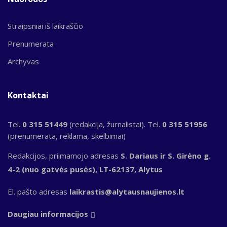
Straipsniai iš laikraščio
Prenumerata
Archyvas
Kontaktai
Tel.
0 315 51449
(redakcija, žurnalistai). Tel.
0 315 51956
(prenumerata, reklama, skelbimai)
Redakcijos, priimamojo adresas
S. Dariaus ir S. Girėno g.
4-2 (nuo gatvės pusės), LT-62137, Alytus
El. pašto adresas
laikrastis@alytausnaujienos.lt
Daugiau informacijos