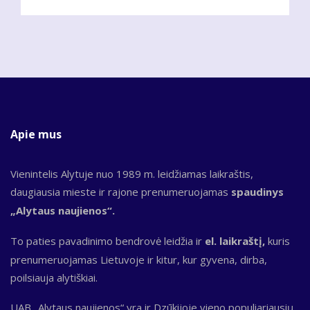
Apie mus
Vienintelis Alytuje nuo 1989 m. leidžiamas laikraštis,
daugiausia mieste ir rajone prenumeruojamas
spaudinys
„Alytaus naujienos“.
To paties pavadinimo bendrovė leidžia ir
el. laikraštį,
kuris
prenumeruojamas Lietuvoje ir kitur, kur gyvena, dirba,
poilsiauja alytiškiai.
UAB „Alytaus naujienos“ yra ir Dzūkijoje vieno populiariausių