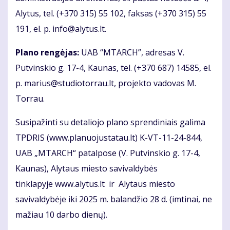
Alytus, tel. (+370 315) 55 102, faksas (+370 315) 55
191, el. p. info@alytus.lt.
Plano rengėjas:
UAB “MTARCH”, adresas V.
Putvinskio g. 17-4, Kaunas, tel. (+370 687) 14585, el.
p. marius@studiotorrau.lt, projekto vadovas M.
Torrau.
Susipažinti su detaliojo plano sprendiniais galima
TPDRIS (www.planuojustatau.lt) K-VT-11-24-844,
UAB „MTARCH“ patalpose (V. Putvinskio g. 17-4,
Kaunas), Alytaus miesto savivaldybės
tinklapyje www.alytus.lt ir Alytaus miesto
savivaldybėje iki 2025 m. balandžio 28 d. (imtinai, ne
mažiau 10 darbo dienų).