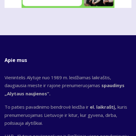
Apie mus
Vienintelis Alytuje nuo 1989 m. leidžiamas laikraštis,
daugiausia mieste ir rajone prenumeruojamas
spaudinys
„Alytaus naujienos“.
To paties pavadinimo bendrovė leidžia ir
el. laikraštį,
kuris
prenumeruojamas Lietuvoje ir kitur, kur gyvena, dirba,
poilsiauja alytiškiai.
UAB „Alytaus naujienos“ yra ir Dzūkijoje vieno populiariausių