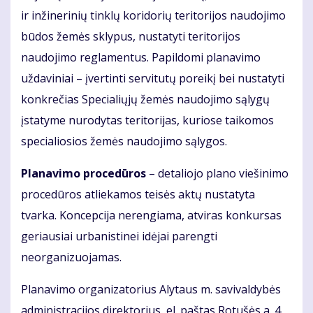
ir inžinerinių tinklų koridorių teritorijos naudojimo
būdos žemės sklypus, nustatyti teritorijos
naudojimo reglamentus. Papildomi planavimo
uždaviniai – įvertinti servitutų poreikį bei nustatyti
konkrečias Specialiųjų žemės naudojimo sąlygų
įstatyme nurodytas teritorijas, kuriose taikomos
specialiosios žemės naudojimo sąlygos.
Planavimo procedūros
– detaliojo plano viešinimo
procedūros atliekamos teisės aktų nustatyta
tvarka. Koncepcija nerengiama, atviras konkursas
geriausiai urbanistinei idėjai parengti
neorganizuojamas.
Planavimo organizatorius Alytaus m. savivaldybės
administracijos direktorius, el. paštas Rotušės a. 4,