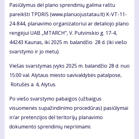
Pasiūlymus dėl plano sprendinių galima raštu
pareikšti TPDRIS (www.planuojustatau.lt) K-VT-11-
24-844, planavimo organizatoriui ar detaliojo plano
rengėjui UAB „MTARCH“, V. Putvinskio g. 17-4,
44243 Kaunas, iki 2025 m. balandžio 28 d. (iki viešo
svarstymo ir jo metu).
Viešas svarstymas įvyks 2025 m. balandžio 28 d. nuo
15:00 val. Alytaus miesto savivaldybės patalpose,
Rotušės a. 4, Alytus.
Po viešo svarstymo pabaigos (užbaigus
visuomenės supažindinimo procedūras) pasiūlymai
ir/ar pretenzijos dėl teritorijų planavimo
dokumento sprendinių nepriimami.