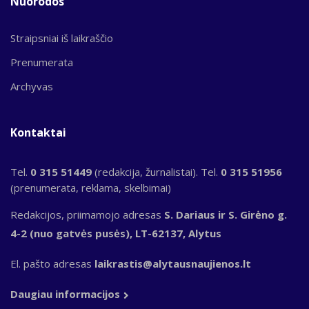
Nuorodos
Straipsniai iš laikraščio
Prenumerata
Archyvas
Kontaktai
Tel.
0 315 51449
(redakcija, žurnalistai). Tel.
0 315 51956
(prenumerata, reklama, skelbimai)
Redakcijos, priimamojo adresas
S. Dariaus ir S. Girėno g.
4-2 (nuo gatvės pusės), LT-62137, Alytus
El. pašto adresas
laikrastis@alytausnaujienos.lt
Daugiau informacijos