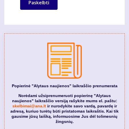
Popierinė "Alytaus naujienos" laikraščio prenumerata
Norėdami užsiprenumeruoti popierinę "Alytaus
naujienos" laikraščio versiją rašykite mums el. paštu:
skelbimai@ana.lt
ir nurodykite savo vardą, pavardę ir
adresą, kuriuo turėtų būti pristatomas laikraštis. Kai tik
gausime jūsų laišką, informuosime Jus dėl tolimesnių
žingsnių.