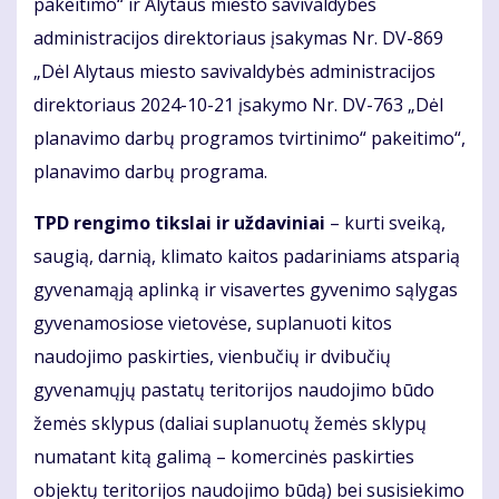
pakeitimo“ ir Alytaus miesto savivaldybės
administracijos direktoriaus įsakymas Nr. DV-869
„Dėl Alytaus miesto savivaldybės administracijos
direktoriaus 2024-10-21 įsakymo Nr. DV-763 „Dėl
planavimo darbų programos tvirtinimo“ pakeitimo“,
planavimo darbų programa.
TPD rengimo tikslai ir uždaviniai
– kurti sveiką,
saugią, darnią, klimato kaitos padariniams atsparią
gyvenamąją aplinką ir visavertes gyvenimo sąlygas
gyvenamosiose vietovėse, suplanuoti kitos
naudojimo paskirties, vienbučių ir dvibučių
gyvenamųjų pastatų teritorijos naudojimo būdo
žemės sklypus (daliai suplanuotų žemės sklypų
numatant kitą galimą – komercinės paskirties
objektų teritorijos naudojimo būdą) bei susisiekimo