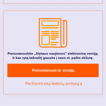
Prenumeruokite „Alytaus naujienos” elektroninę versiją.
Ir kas rytą laikraštį gausite į savo el. pašto dėžutę.
Prenumeruoti el. versiją
Peržiūrėti visą leidinių archyvą