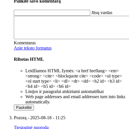
Palikite savo komentarą
Jūsų vardas
Komentaras
Apie teksto formatus
Ribotas HTML
Leidžiamos HTML žymės: <a href hreflang> <em>
<strong> <cite> <blockquote cite> <code> <ul type>
<ol start type> <li> <dl> <dt> <dd> <h2 id> <h3 id>
<h4 id> <h5 id> <h6 id>
Linijos ir paragrafai atskiriami automatiškai
Web page addresses and email addresses turn into links
automatically.
Pozorą
- 2025-08-18 - 11:25
Tiesioginė nuoroda