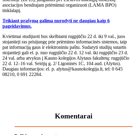
asociacijos bendrajam priėmimui organizuoti (LAMA BPO)
tinklalapį.
Teikiant prašymą galima nurodyti ne daugiau kaip 6
pageidavimus.
Kvietimai studijuoti bus skelbiami rugpjūčio 22 d. iki 9 val., juos
stojantieji ras prisijungę prie priėmimo informacinės sistemos, taip
pat informaciją gaus ir elektroniniu paštu. Sudaryti studijų sutartis
stojantieji gali el. p. nuo rugpjūčio 22 d. 12 val. iki rugpjūčio 23 d.
24 val. arba atvykus į Kauno kolegijos Alytaus fakultetą: rugpjūčio
22 d. 12–16 val. Seirijų g. 2/ Ligoninės 1C, 104 aud. (Alytus).
Daugiau informacijos: el. p. alytus@kaunokolegija.lt, tel: 0 645
08210, 0 691 22284.
Komentarai