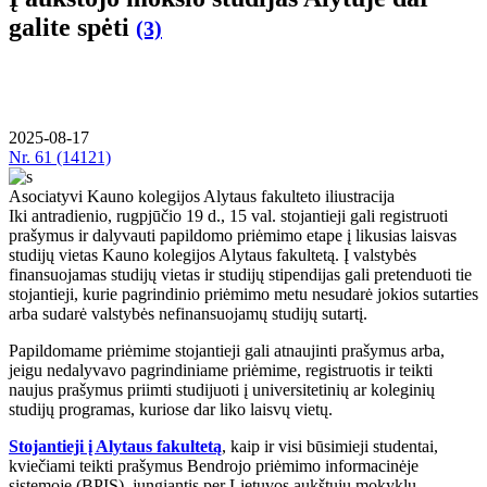
galite spėti
(3)
2025-08-17
Nr.
61 (14121)
Asociatyvi Kauno kolegijos Alytaus fakulteto iliustracija
Iki antradienio, rugpjūčio 19 d., 15 val. stojantieji gali registruoti
prašymus ir dalyvauti papildomo priėmimo etape į likusias laisvas
studijų vietas Kauno kolegijos Alytaus fakultetą. Į valstybės
finansuojamas studijų vietas ir studijų stipendijas gali pretenduoti tie
stojantieji, kurie pagrindinio priėmimo metu nesudarė jokios sutarties
arba sudarė valstybės nefinansuojamų studijų sutartį.
Papildomame priėmime stojantieji gali atnaujinti prašymus arba,
jeigu nedalyvavo pagrindiniame priėmime, registruotis ir teikti
naujus prašymus priimti studijuoti į universitetinių ar koleginių
studijų programas, kuriose dar liko laisvų vietų.
Stojantieji į Alytaus fakultetą
, kaip ir visi būsimieji studentai,
kviečiami teikti prašymus Bendrojo priėmimo informacinėje
sistemoje (BPIS), jungiantis per Lietuvos aukštųjų mokyklų