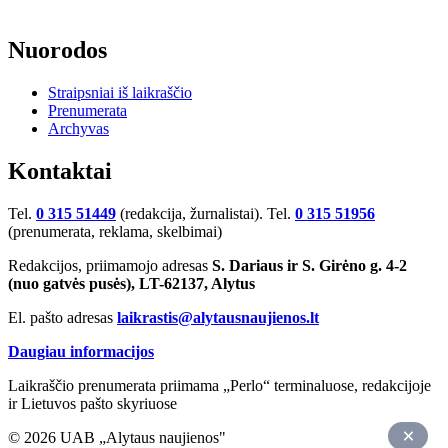
Nuorodos
Straipsniai iš laikraščio
Prenumerata
Archyvas
Kontaktai
Tel.
0 315 51449
(redakcija, žurnalistai). Tel.
0 315 51956
(prenumerata, reklama, skelbimai)
Redakcijos, priimamojo adresas
S. Dariaus ir S. Girėno g. 4-2
(nuo gatvės pusės), LT-62137, Alytus
El. pašto adresas
laikrastis@alytausnaujienos.lt
Daugiau informacijos
Laikraščio prenumerata priimama „Perlo“ terminaluose, redakcijoje
ir Lietuvos pašto skyriuose
© 2026 UAB „Alytaus naujienos"