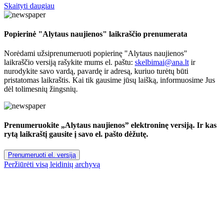
Skaityti daugiau
Popierinė "Alytaus naujienos" laikraščio prenumerata
Norėdami užsiprenumeruoti popierinę "Alytaus naujienos"
laikraščio versiją rašykite mums el. paštu:
skelbimai@ana.lt
ir
nurodykite savo vardą, pavardę ir adresą, kuriuo turėtų būti
pristatomas laikraštis. Kai tik gausime jūsų laišką, informuosime Jus
dėl tolimesnių žingsnių.
Prenumeruokite „Alytaus naujienos” elektroninę versiją. Ir kas
rytą laikraštį gausite į savo el. pašto dėžutę.
Prenumeruoti el. versiją
Peržiūrėti visą leidinių archyvą