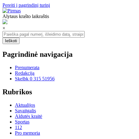
Pereiti į pagrindinį turinį
Alytaus krašto laikraštis
×
Pagrindinė navigacija
Prenumerata
Redakcija
Skelbk 0 315 51956
Rubrikos
Aktualijos
Savaitgalis
Aldutės kraitė
Sportas
112
Pro memoria