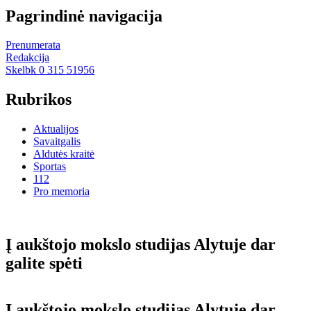
Pagrindinė navigacija
Prenumerata
Redakcija
Skelbk 0 315 51956
Rubrikos
Aktualijos
Savaitgalis
Aldutės kraitė
Sportas
112
Pro memoria
Į aukštojo mokslo studijas Alytuje dar
galite spėti
Į aukštojo mokslo studijas Alytuje dar