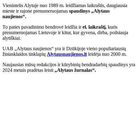
Vienintelis Alytuje nuo 1989 m. leidžiamas laikraštis, daugiausia
mieste ir rajone prenumeruojamas
spaudinys „Alytaus
naujienos“.
To paties pavadinimo bendrovė leidžia ir
el. laikraštį,
kuris
prenumeruojamas Lietuvoje ir kitur, kur gyvena, dirba, poilsiauja
alytiškiai.
UAB „Alytaus naujienos“ yra ir Dzūkijoje vieno populiariausių
žiniasklaidos tinklapių
Alytausnaujienos.lt
leidėja nuo 2000 m.
Naujausias mūsų redakcijos ir kūrybinių bendradarbių spaudinys yra
2024 metais pradėtas leisti
„Alytaus žurnalas“.