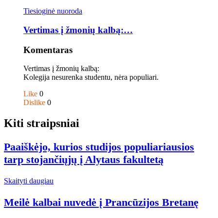
Tiesioginė nuoroda
Vertimas į žmonių kalbą:…
Komentaras
Vertimas į žmonių kalbą:
Kolegija nesurenka studentu, nėra populiari.
Like
0
Dislike
0
Kiti straipsniai
Paaiškėjo, kurios studijos populiariausios
tarp stojančiųjų į Alytaus fakultetą
Skaityti daugiau
Meilė kalbai nuvedė į Prancūzijos Bretanę