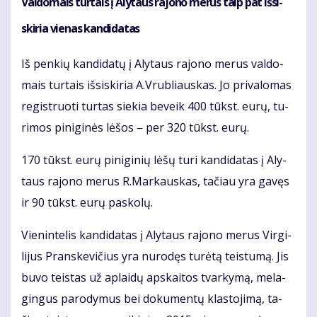
Val­do­mais tur­tais į Aly­taus ra­jo­no me­rus taip pat iš­si­
ski­ria vie­nas kan­di­da­tas
Iš pen­kių kan­di­da­tų į Aly­taus ra­jo­no me­rus val­do­
mais tur­tais iš­si­ski­ria A.Vrub­liaus­kas. Jo pri­va­lo­mas
re­gist­ruo­ti tur­tas sie­kia be­veik 400 tūkst. eu­rų, tu­
ri­mos pi­ni­gi­nės lė­šos – per 320 tūkst. eu­rų.
170 tūkst. eu­rų pi­ni­gi­nių lė­šų tu­ri kan­di­da­tas į Aly­
taus ra­jo­no me­rus R.Mar­kaus­kas, ta­čiau yra ga­vęs
ir 90 tūkst. eu­rų pa­sko­lų.
Vie­nin­te­lis kan­di­da­tas į Aly­taus ra­jo­no me­rus Vir­gi­
li­jus Prans­ke­vi­čius yra nu­ro­dęs tu­rė­tą teis­tu­mą. Jis
bu­vo teis­tas už ap­lai­dų ap­skai­tos tvar­ky­mą, me­la­
gin­gus pa­ro­dy­mus bei do­ku­men­tų klas­to­ji­mą, ta­