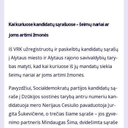
Kai ku­riuo­se kan­di­da­tų są­ra­šuo­se – šei­mų na­riai ar
joms ar­ti­mi žmo­nės
Iš VRK už­re­gist­ruo­tų ir pa­skelb­tų kan­di­da­tų są­ra­šų
į Aly­taus mies­to ir Aly­taus ra­jo­no sa­vi­val­dy­bių ta­ry­
bas ma­ty­ti, kad kai ku­riuo­se iš jų man­da­tų sie­kia
šei­mų na­riai ar joms ar­ti­mi žmo­nės.
Pa­vyz­džiui, So­cial­de­mok­ra­tų par­ti­jos kan­di­da­tų są­
ra­še į Dzū­ki­jos sos­ti­nės ta­ry­bą an­tru nu­me­riu kan­
di­da­tuo­ja me­ro Ne­ri­jaus Ce­siu­lio pa­va­duo­to­ja Jur­
gi­ta Šu­ke­vi­čie­nė, o tre­čias šia­me są­ra­še – jos gy­ve­
ni­mo part­ne­ris Min­dau­gas Ši­ma, dvi­de­šim­ta są­ra­še