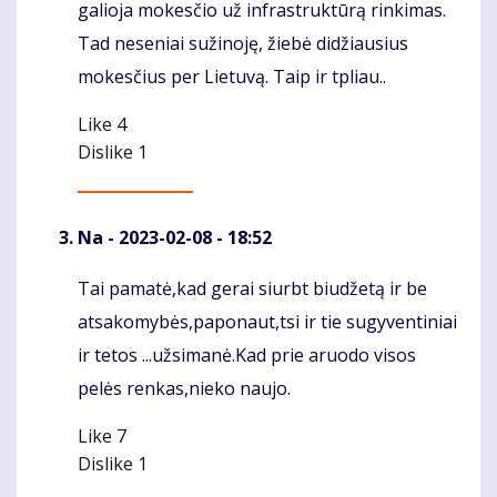
galioja mokesčio už infrastruktūrą rinkimas.
Tad neseniai sužinoję, žiebė didžiausius
mokesčius per Lietuvą. Taip ir tpliau..
Like
4
Dislike
1
Na
- 2023-02-08 - 18:52
Tai pamatė,kad gerai siurbt biudžetą ir be
Komentaras
atsakomybės,paponaut,tsi ir tie sugyventiniai
ir tetos ...užsimanė.Kad prie aruodo visos
pelės renkas,nieko naujo.
Like
7
Dislike
1