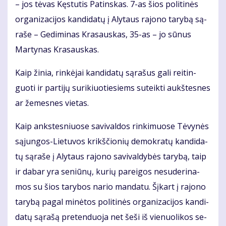
– jos tė­vas Kęs­tu­tis Pa­tins­kas. 7-as šios po­li­ti­nės
or­ga­ni­za­ci­jos kan­di­da­tų į Aly­taus ra­jo­no ta­ry­bą są­
ra­še – Ge­di­mi­nas Kra­saus­kas, 35-as – jo sū­nus
Mar­ty­nas Kra­saus­kas.
Kaip ži­nia, rin­kė­jai kan­di­da­tų są­ra­šus ga­li rei­tin­
guo­ti ir par­ti­jų su­ri­kiuo­tie­siems su­teik­ti aukš­tes­nes
ar že­mes­nes vie­tas.
Kaip anks­tes­niuo­se sa­vi­val­dos rin­ki­muo­se Tė­vy­nės
są­jun­gos-Lie­tu­vos krikš­čio­nių de­mok­ra­tų kan­di­da­
tų są­ra­še į Aly­taus ra­jo­no sa­vi­val­dy­bės ta­ry­bą, taip
ir da­bar yra se­niū­nų, ku­rių pa­rei­gos ne­su­de­ri­na­
mos su šios ta­ry­bos na­rio man­da­tu. Šį­kart į ra­jo­no
ta­ry­bą pa­gal mi­nė­tos po­li­ti­nės or­ga­ni­za­ci­jos kan­di­
da­tų są­ra­šą pre­ten­duo­ja net še­ši iš vie­nuo­li­kos se­