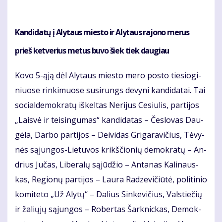
Kan­di­da­tų į Aly­taus mies­to ir Aly­taus ra­jo­no me­rus
prieš ket­ve­rius me­tus bu­vo šiek tiek dau­giau
Ko­vo 5-ąją dėl Aly­taus mies­to me­ro pos­to tie­sio­gi­
niuo­se rin­ki­muo­se su­si­rungs de­vy­ni kan­di­da­tai. Tai
so­cial­de­mok­ra­tų iš­kel­tas Ne­ri­jus Ce­siu­lis, par­ti­jos
„Lais­vė ir tei­sin­gu­mas“ kan­di­da­tas – Čes­lo­vas Dau­
gė­la, Dar­bo par­ti­jos – Dei­vi­das Gri­ga­ra­vi­čius, Tė­vy­
nės są­jun­gos-Lie­tu­vos krikš­čio­nių de­mok­ra­tų – An­
drius Ju­čas, Li­be­ra­lų są­jū­džio – An­ta­nas Ka­li­naus­
kas, Re­gio­nų par­ti­jos – Lau­ra Ra­dze­vi­čiū­tė, po­li­ti­nio
ko­mi­te­to „Už Aly­tų“ – Da­lius Sin­ke­vi­čius, Vals­tie­čių
ir ža­lių­jų są­jun­gos – Ro­ber­tas Šar­knic­kas, De­mok­