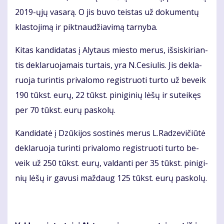
2019-ųjų va­sa­rą. O jis bu­vo teis­tas už do­ku­men­tų
klas­to­ji­mą ir pik­tnau­džia­vi­mą tar­ny­ba.
Ki­tas kan­di­da­tas į Aly­taus mies­to me­rus, iš­si­ski­rian­
tis de­kla­ruo­ja­mais tur­tais, yra N.Ce­siu­lis. Jis de­kla­
ruo­ja tu­rin­tis pri­va­lo­mo re­gist­ruo­ti tur­to už be­veik
190 tūkst. eu­rų, 22 tūkst. pi­ni­gi­nių lė­šų ir su­tei­kęs
per 70 tūkst. eu­rų pa­sko­lų.
Kan­di­da­tė į Dzū­ki­jos sos­ti­nės me­rus L.Ra­dze­vi­čiū­tė
de­kla­ruo­ja tu­rin­ti pri­va­lo­mo re­gist­ruo­ti tur­to be­
veik už 250 tūkst. eu­rų, val­dan­ti per 35 tūkst. pi­ni­gi­
nių lė­šų ir ga­vu­si maž­daug 125 tūkst. eu­rų pa­sko­lų.