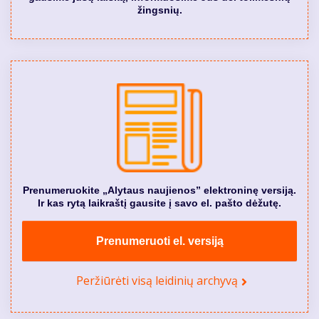
žingsnių.
Prenumeruokite „Alytaus naujienos” elektroninę versiją.
Ir kas rytą laikraštį gausite į savo el. pašto dėžutę.
Prenumeruoti el. versiją
Peržiūrėti visą leidinių archyvą