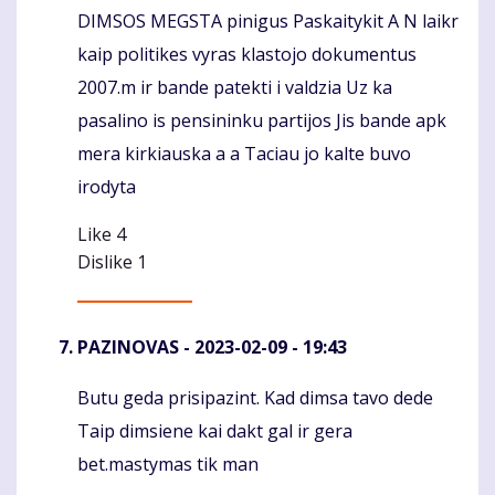
DIMSOS MEGSTA pinigus Paskaitykit A N laikr
Komentaras
kaip politikes vyras klastojo dokumentus
2007.m ir bande patekti i valdzia Uz ka
pasalino is pensininku partijos Jis bande apk
mera kirkiauska a a Taciau jo kalte buvo
irodyta
Like
4
Dislike
1
PAZINOVAS
- 2023-02-09 - 19:43
Butu geda prisipazint. Kad dimsa tavo dede
Komentaras
Taip dimsiene kai dakt gal ir gera
bet.mastymas tik man