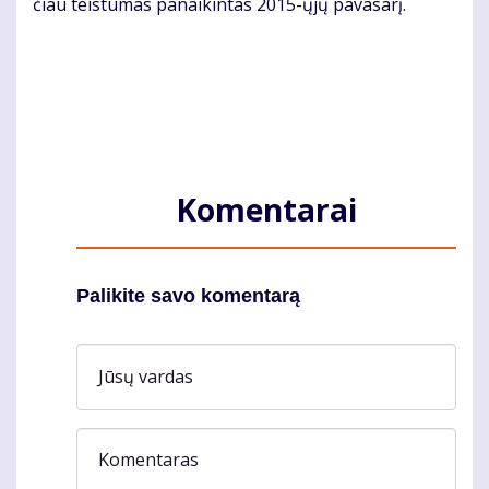
čiau teis­tu­mas pa­nai­kin­tas 2015-ųjų pa­va­sa­rį.
Komentarai
Palikite savo komentarą
Jūsų vardas
Komentaras