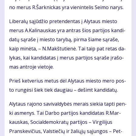
no me­rus R.Šar­knic­kas yra vie­nin­te­lis Sei­mo na­rys.
Li­be­ra­lų są­jū­džio pre­ten­den­tas į Aly­taus mies­to
me­rus A.Ka­li­naus­kas yra ant­ras šios par­ti­jos kan­di­
da­tų są­ra­še į mies­to ta­ry­bą, pir­ma šia­me są­ra­še,
kaip mi­nė­ta, – N.Makš­tu­tie­nė. Tai taip pat re­tas da­
ly­kas, kai kan­di­da­tas į me­rus par­ti­jos są­ra­še įra­šo­
mas ant­ro­je vie­to­je.
Prieš ket­ve­rius me­tus dėl Aly­taus mies­to me­ro pos­
to run­gė­si šiek tiek dau­giau – de­šimt kan­di­da­tų.
Aly­taus ra­jo­no sa­vi­val­dy­bės me­rais sie­kia tap­ti pen­
ki as­me­nys. Tai Dar­bo par­ti­jos kan­di­da­tas R.Mar­
kaus­kas, So­cial­de­mok­ra­tų par­ti­jos – Vir­gi­li­jus
Prans­ke­vi­čius, Vals­tie­čių ir ža­lių­jų są­jun­gos – Pet­