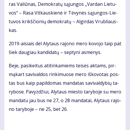
ras Va­liū­nas, De­mok­ra­tų są­jun­gos „Var­dan Lie­tu­
vos“ – Ra­sa Vit­kaus­kie­nė ir Tė­vy­nės są­jun­gos-Lie­
tu­vos krikš­čio­nių de­mok­ra­tų – Al­gir­das Vrub­liaus­
kas.
2019-ai­siais dėl Aly­taus ra­jo­no me­ro ko­vo­jo taip pat
šiek dau­giau kan­di­da­tų – sep­ty­ni as­me­nys.
Be­je, pa­si­kei­tus ati­tin­ka­miems tei­sės ak­tams, pir­
mą­kart sa­vi­val­dos rin­ki­muo­se me­ro iš­ko­vo­tas pos­
tas bus kaip pa­pil­do­mas man­da­tas sa­vi­val­dy­bių ta­
ry­bo­se. Pa­vyz­džiui, Aly­taus mies­to ta­ry­bo­je su me­ro
man­da­tu jau bus ne 27, o 28 man­da­tai, Aly­taus ra­jo­
no ta­ry­bo­je – ne 25, bet 26.