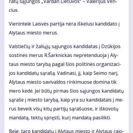
ra­tų są­jun­gos „Var­dan Lie­tu­vos“ – Va­le­ri­jus Ven­
cius.
Vie­nin­te­lė Lais­vės par­ti­ja nė­ra iš­kė­lu­si kan­di­da­to į
Aly­taus mies­to me­rus.
Vals­tie­čių ir ža­lių­jų są­jun­gos kan­di­da­tas į Dzū­ki­jos
sos­ti­nės me­rus R.Šar­knic­kas ne­pre­ten­duo­ja į Aly­
taus mies­to ta­ry­bą pa­gal šios po­li­ti­nės or­ga­ni­za­ci­
jos kan­di­da­tų są­ra­šą. Va­di­na­si, jį, kaip Sei­mo na­rį,
Aly­taus mies­to sa­vi­val­dos rin­ki­muo­se do­mi­na tik
me­ro kė­dė. Jei bū­tų pir­mas šios są­jun­gos kan­di­da­tų
są­ra­še į mies­to ta­ry­bą, kaip yra su kan­di­da­tais į me­
rus be­veik vi­sų ki­tų par­ti­jų są­ra­šuo­se, ir iš­ko­vo­tų
man­da­tą, tek­tų spręs­ti, ku­rį man­da­tą pa­si­lik­ti.
Be­je, tarp kan­di­da­tų į Aly­taus mies­to ir Aly­taus ra­jo­