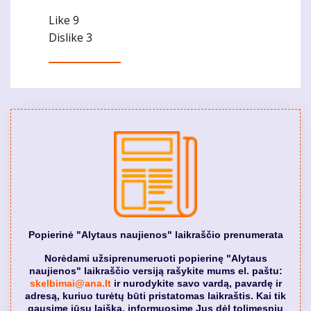
Like
9
Dislike
3
Popierinė "Alytaus naujienos" laikraščio prenumerata
Norėdami užsiprenumeruoti popierinę "Alytaus
naujienos" laikraščio versiją rašykite mums el. paštu:
skelbimai@ana.lt
ir nurodykite savo vardą, pavardę ir
adresą, kuriuo turėtų būti pristatomas laikraštis. Kai tik
gausime jūsų laišką, informuosime Jus dėl tolimesnių