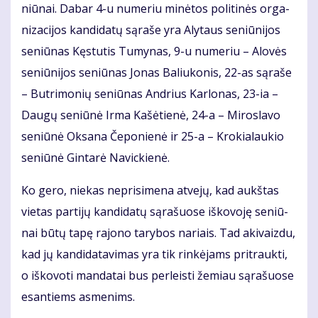
niū­nai. Da­bar 4-u nu­me­riu mi­nė­tos po­li­ti­nės or­ga­
ni­za­ci­jos kan­di­da­tų są­ra­še yra Aly­taus se­niū­ni­jos
se­niū­nas Kęs­tu­tis Tu­my­nas, 9-u nu­me­riu – Alo­vės
se­niū­ni­jos se­niū­nas Jo­nas Ba­liu­ko­nis, 22-as są­ra­še
– But­ri­mo­nių se­niū­nas An­drius Kar­lo­nas, 23-ia –
Dau­gų se­niū­nė Ir­ma Ka­šė­tie­nė, 24-a – Mi­ros­la­vo
se­niū­nė Ok­sa­na Če­po­nie­nė ir 25-a – Kro­kia­lau­kio
se­niū­nė Gin­ta­rė Na­vic­kie­nė.
Ko ge­ro, nie­kas ne­pri­si­me­na at­ve­jų, kad aukš­tas
vie­tas par­ti­jų kan­di­da­tų są­ra­šuo­se iš­ko­vo­ję se­niū­
nai bū­tų ta­pę ra­jo­no ta­ry­bos na­riais. Tad aki­vaiz­du,
kad jų kan­di­da­ta­vi­mas yra tik rin­kė­jams pri­trauk­ti,
o iš­ko­vo­ti man­da­tai bus per­leis­ti že­miau są­ra­šuo­se
esan­tiems as­me­nims.