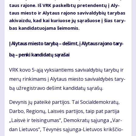
taus ra­jo­ne. Iš VRK pa­skelb­tų pre­ten­den­tų į Aly­
taus mies­to ir Aly­taus ra­jo­no sa­vi­val­dy­bių ta­ry­bas
aki­vaiz­du, kad kai ku­riuo­se jų są­ra­šuo­se į šias ta­ry­
bas kan­di­da­tuo­ja­ma šei­mo­mis.
Į Aly­taus mies­to ta­ry­bą – de­šimt, į Aly­taus ra­jo­no ta­ry­
bą – pen­ki kan­di­da­tų są­ra­šai
VRK ko­vo 5-ąją vyk­sian­tiems sa­vi­val­dy­bių ta­ry­bų ir
me­rų rin­ki­mams į Aly­taus mies­to sa­vi­val­dy­bės ta­ry­
bą už­re­gist­ra­vo de­šimt kan­di­da­tų są­ra­šų.
De­vy­nis jų pa­tei­kė par­ti­jos. Tai So­cial­de­mok­ra­tų,
Dar­bo, Re­gio­nų, Lais­vės par­ti­jos, taip pat par­ti­ja
„Lais­vė ir tei­sin­gu­mas“, De­mok­ra­tų są­jun­ga „Var­
dan Lie­tu­vos“, Tė­vy­nės są­jun­ga-Lie­tu­vos krikš­čio­