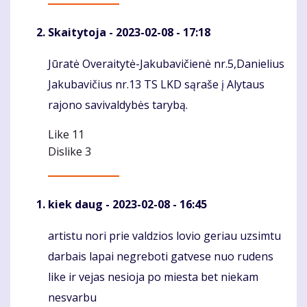
Skaitytoja
- 2023-02-08 - 17:18
Jūratė Overaitytė-Jakubavičienė nr.5,Danielius
Komentaras
Jakubavičius nr.13 TS LKD sąraše į Alytaus
rajono savivaldybės tarybą.
Like
11
Dislike
3
kiek daug
- 2023-02-08 - 16:45
artistu nori prie valdzios lovio geriau uzsimtu
Komentaras
darbais lapai negreboti gatvese nuo rudens
like ir vejas nesioja po miesta bet niekam
nesvarbu