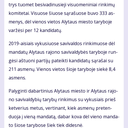
trys tuo­met be­si­va­di­nu­sie­ji vi­suo­me­ni­niai rin­ki­mų
ko­mi­te­tai. Vi­suo­se šiuo­se są­ra­šuo­se bu­vo 333 as­
me­nys, dėl vie­nos vie­tos Aly­taus mies­to ta­ry­bo­je
var­žė­si per 12 kan­di­da­tų.
2019-ai­siais vy­ku­siuo­se sa­vi­val­dos rin­ki­muo­se dėl
man­da­tų Aly­taus ra­jo­no sa­vi­val­dy­bės ta­ry­bo­je run­
gė­si aš­tuo­ni par­ti­jų pa­teik­ti kan­di­da­tų są­ra­šai su
211 as­me­nų. Vie­nos vie­tos šio­je ta­ry­bo­je sie­kė 8,4
as­mens.
Pa­ly­gin­ti da­bar­ti­nius Aly­taus mies­to ir Aly­taus ra­jo­
no sa­vi­val­dy­bių ta­ry­bų rin­ki­mus su vy­ku­siais prieš
ket­ve­rius me­tus, ver­ti­nant, kiek as­me­nų pre­ten­
duo­ja į vie­ną man­da­tą, da­bar ko­va dėl vie­no man­da­
to šio­se ta­ry­bo­se šiek tiek di­des­nė.