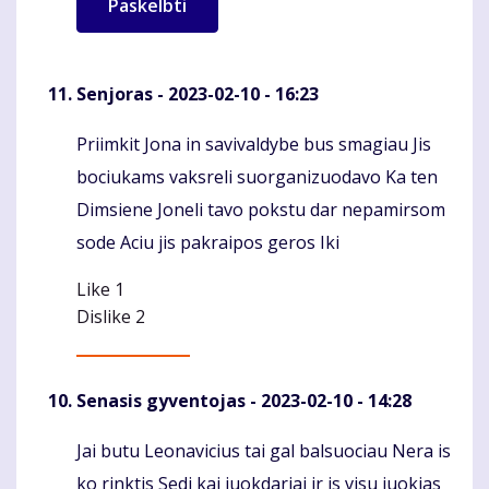
Senjoras
- 2023-02-10 - 16:23
Priimkit Jona in savivaldybe bus smagiau Jis
Komentaras
bociukams vaksreli suorganizuodavo Ka ten
Dimsiene Joneli tavo pokstu dar nepamirsom
sode Aciu jis pakraipos geros Iki
Like
1
Dislike
2
Senasis gyventojas
- 2023-02-10 - 14:28
Jai butu Leonavicius tai gal balsuociau Nera is
Komentaras
ko rinktis Sedi kai juokdariai ir is visu juokias