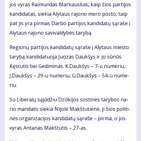
jos vy­ras Rai­mun­das Mar­kaus­kas, kaip šios par­ti­jos
kan­di­da­tas, sie­kia Aly­taus ra­jo­no me­ro pos­to, taip
pat jis yra pir­mas Dar­bo par­ti­jos kan­di­da­tų są­ra­še į
Aly­taus ra­jo­no sa­vi­val­dy­bės ta­ry­bą.
Re­gio­nų par­ti­jos kan­di­da­tų są­ra­še į Aly­taus mies­to
ta­ry­bą kan­di­da­tuo­ja Juo­zas Dauk­šys ir jo sū­nūs
Kęs­tu­tis bei Ge­di­mi­nas. K.Dauk­šys – 7-u nu­me­riu,
J.Dauk­šys – 29-u nu­me­riu, G.Dauk­šys – 54-u nu­me­
riu.
Su Li­be­ra­lų są­jū­džiu Dzū­ki­jos sos­ti­nės ta­ry­bos na­
rio man­da­to sie­kia Ni­jo­lė Makš­tu­tie­nė, ji šios po­li­ti­
nės or­ga­ni­za­ci­jos kan­di­da­tų są­ra­še – pir­ma, o jos
vy­ras An­ta­nas Makš­tu­tis – 27-as.