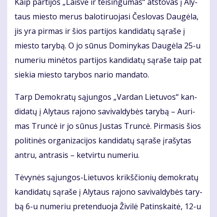
Kaip par­ti­jos „Lais­vė ir tei­sin­gu­mas“ at­sto­vas į Aly­
taus mies­to me­rus ba­lo­ti­ruo­ja­si Čes­lo­vas Dau­gė­la,
jis yra pir­mas ir šios par­ti­jos kan­di­da­tų są­ra­še į
mies­to ta­ry­bą. O jo sū­nus Do­mi­ny­kas Dau­gė­la 25-u
nu­me­riu mi­nė­tos par­ti­jos kan­di­da­tų są­ra­še taip pat
sie­kia mies­to ta­ry­bos na­rio man­da­to.
Tarp De­mok­ra­tų są­jun­gos „Var­dan Lie­tu­vos“ kan­
di­da­tų į Aly­taus ra­jo­no sa­vi­val­dy­bės ta­ry­bą – Au­ri­
mas Trun­cė ir jo sū­nus Jus­tas Trun­cė. Pir­ma­sis šios
po­li­ti­nės or­ga­ni­za­ci­jos kan­di­da­tų są­ra­še įra­šy­tas
an­tru, ant­ra­sis – ket­vir­tu nu­me­riu.
Tė­vy­nės są­jun­gos-Lie­tu­vos krikš­čio­nių de­mok­ra­tų
kan­di­da­tų są­ra­še į Aly­taus ra­jo­no sa­vi­val­dy­bės ta­ry­
bą 6-u nu­me­riu pre­ten­duo­ja Ži­vi­lė Pa­tins­kai­tė, 12-u