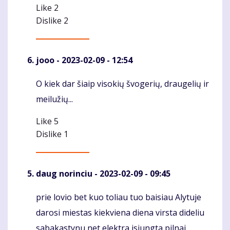
Like
2
Dislike
2
jooo
- 2023-02-09 - 12:54
O kiek dar šiaip visokių švogerių, draugelių ir
Komentaras
meilužių...
Like
5
Dislike
1
daug norinciu
- 2023-02-09 - 09:45
prie lovio bet kuo toliau tuo baisiau Alytuje
Komentaras
darosi miestas kiekviena diena virsta dideliu
sabakastynu net elektra isjungta pilnai