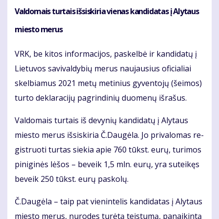
Val­do­mais tur­tais iš­si­ski­ria vie­nas kan­di­da­tas į Aly­taus
mies­to me­rus
VRK, be ki­tos in­for­ma­ci­jos, pa­skel­bė ir kan­di­da­tų į
Lie­tu­vos sa­vi­val­dy­bių me­rus nau­jau­sius ofi­cia­liai
skel­bia­mus 2021 me­tų me­ti­nius gy­ven­to­jų (šei­mos)
tur­to de­kla­ra­ci­jų pa­grin­di­nių duo­me­nų iš­ra­šus.
Val­do­mais tur­tais iš de­vy­nių kan­di­da­tų į Aly­taus
mies­to me­rus iš­si­ski­ria Č.Dau­gė­la. Jo pri­va­lo­mas re­
gist­ruo­ti tur­tas sie­kia apie 760 tūkst. eu­rų, tu­ri­mos
pi­ni­gi­nės lė­šos – be­veik 1,5 mln. eu­rų, yra su­tei­kęs
be­veik 250 tūkst. eu­rų pa­sko­lų.
Č.Dau­gė­la – taip pat vie­nin­te­lis kan­di­da­tas į Aly­taus
mies­to me­rus, nu­ro­dęs tu­rė­tą teis­tu­mą, pa­nai­kin­tą