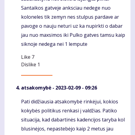
Santaikos gatveje anksciau nedege nuo
koloneles tik zemyn nes stulpus pardave ar
pavoge o nauju neturi uz ka nupirkti o dabar
jau nuo maxsimos iki Pulko gatves tamsu kaip
siknoje nedega nei 1 lempute
Like
7
Dislike
1
atsakomybė
- 2023-02-09 - 09:26
Pati didžiausia atsakomybė rinkėjui, kokios
Komentaras
kokybės politikus renkasi į valdžias. Patiko
situacija, kad dabartinės kadencijos taryba kol
blusinėjos, nepastebėjo kaip 2 metus jau