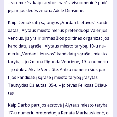
– vi­ce­me­rės, kaip ta­ry­bos na­rės, vi­suo­me­ni­nė pa­dė­
jė­ja ir jos dė­dės žmo­na Ade­lė Dim­šie­nė.
Kaip De­mok­ra­tų są­jun­gos „Var­dan Lie­tu­vos“ kan­di­
da­tas į Aly­taus mies­to me­rus pre­ten­duo­ja Va­le­ri­jus
Ven­cius, jis yra ir pir­mas šios po­li­ti­nės or­ga­ni­za­ci­jos
kan­di­da­tų są­ra­še į Aly­taus mies­to ta­ry­bą. 10-u nu­
me­riu „Var­dan Lie­tu­vos“ kan­di­da­tų są­ra­še į mies­to
ta­ry­bą – jo žmo­na Ri­gon­da Ven­cie­nė, 19-u nu­me­riu
– jo duk­ra Ak­vi­lė Ven­ciū­tė. An­tru nu­me­riu šios par­
ti­jos kan­di­da­tų są­ra­še į mies­to ta­ry­bą įra­šy­tas
Taut­vy­das Džiau­tas, 35-u – jo tė­vas Fe­lik­sas Džiau­
tas.
Kaip Dar­bo par­ti­jos at­sto­vė į Aly­taus mies­to ta­ry­bą
17-u numeriu pre­ten­duo­ja Re­na­ta Mar­kaus­kie­nė, o