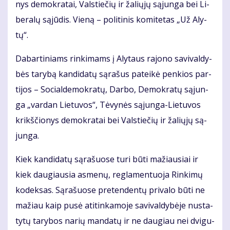
nys de­mok­ra­tai, Vals­tie­čių ir ža­lių­jų są­jun­ga bei Li­
be­ra­lų są­jū­dis. Vie­ną – po­li­ti­nis ko­mi­te­tas „Už Aly­
tų“.
Da­bar­ti­niams rin­ki­mams į Aly­taus ra­jo­no sa­vi­val­dy­
bės ta­ry­bą kan­di­da­tų są­ra­šus pa­tei­kė pen­kios par­
ti­jos – So­cial­de­mok­ra­tų, Dar­bo, De­mok­ra­tų są­jun­
ga „var­dan Lie­tu­vos“, Tė­vy­nės są­jun­ga-Lie­tu­vos
krikš­čio­nys de­mok­ra­tai bei Vals­tie­čių ir ža­lių­jų są­
jun­ga.
Kiek kan­di­da­tų są­ra­šuo­se tu­ri bū­ti ma­žiau­siai ir
kiek dau­giau­sia as­me­nų, reg­la­men­tuo­ja Rin­ki­mų
ko­dek­sas. Są­ra­šuo­se pre­ten­den­tų pri­va­lo bū­ti ne
ma­žiau kaip pu­sė ati­tin­ka­mo­je sa­vi­val­dy­bė­je nu­sta­
ty­tų ta­ry­bos na­rių man­da­tų ir ne dau­giau nei dvi­gu­