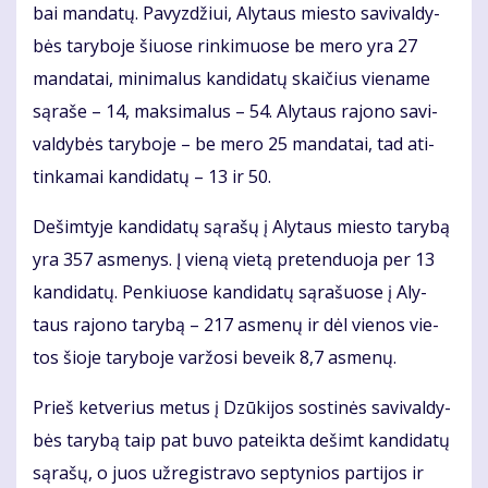
bai man­da­tų. Pa­vyz­džiui, Aly­taus mies­to sa­vi­val­dy­
bės ta­ry­bo­je šiuo­se rin­ki­muo­se be me­ro yra 27
man­da­tai, mi­ni­ma­lus kan­di­da­tų skai­čius vie­na­me
są­ra­še – 14, mak­si­ma­lus – 54. Aly­taus ra­jo­no sa­vi­
val­dy­bės ta­ry­bo­je – be me­ro 25 man­da­tai, tad ati­
tin­ka­mai kan­di­da­tų – 13 ir 50.
De­šim­ty­je kan­di­da­tų są­ra­šų į Aly­taus mies­to ta­ry­bą
yra 357 as­me­nys. Į vie­ną vie­tą pre­ten­duo­ja per 13
kan­di­da­tų. Pen­kiuo­se kan­di­da­tų są­ra­šuo­se į Aly­
taus ra­jo­no ta­ry­bą – 217 as­me­nų ir dėl vie­nos vie­
tos šio­je ta­ry­bo­je var­žo­si be­veik 8,7 as­me­nų.
Prieš ket­ve­rius me­tus į Dzū­ki­jos sos­ti­nės sa­vi­val­dy­
bės ta­ry­bą taip pat bu­vo pa­teik­ta de­šimt kan­di­da­tų
są­ra­šų, o juos už­re­gist­ra­vo sep­ty­nios par­ti­jos ir