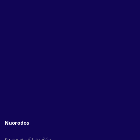
Nuorodos
Straipsniai iš laikraščio