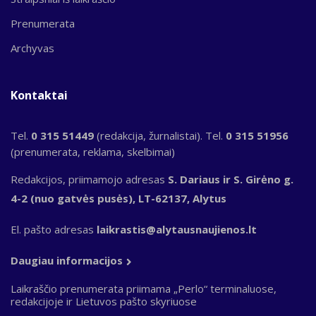
Prenumerata
Archyvas
Kontaktai
Tel.
0 315 51449
(redakcija, žurnalistai). Tel.
0 315 51956
(prenumerata, reklama, skelbimai)
Redakcijos, priimamojo adresas
S. Dariaus ir S. Girėno g.
4-2 (nuo gatvės pusės), LT-62137, Alytus
El. pašto adresas
laikrastis@alytausnaujienos.lt
Daugiau informacijos
Laikraščio prenumerata priimama „Perlo“ terminaluose,
redakcijoje ir Lietuvos pašto skyriuose