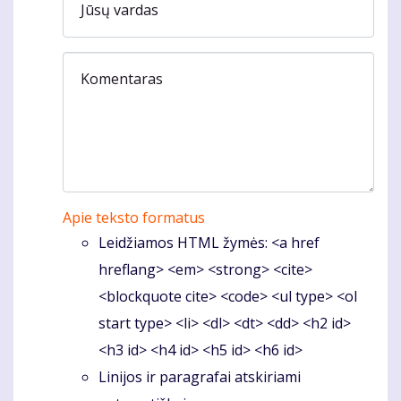
Jūsų vardas
Komentaras
Apie teksto formatus
Leidžiamos HTML žymės: <a href
hreflang> <em> <strong> <cite>
<blockquote cite> <code> <ul type> <ol
start type> <li> <dl> <dt> <dd> <h2 id>
<h3 id> <h4 id> <h5 id> <h6 id>
Linijos ir paragrafai atskiriami