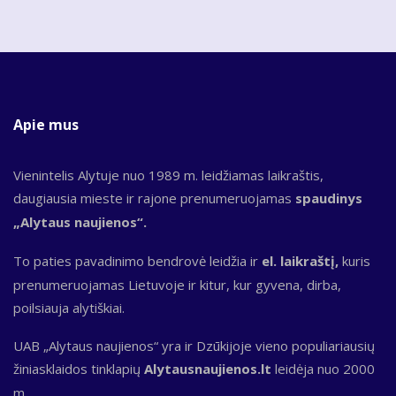
Apie mus
Vienintelis Alytuje nuo 1989 m. leidžiamas laikraštis,
daugiausia mieste ir rajone prenumeruojamas
spaudinys
„Alytaus naujienos“.
To paties pavadinimo bendrovė leidžia ir
el. laikraštį,
kuris
prenumeruojamas Lietuvoje ir kitur, kur gyvena, dirba,
poilsiauja alytiškiai.
UAB „Alytaus naujienos“ yra ir Dzūkijoje vieno populiariausių
žiniasklaidos tinklapių
Alytausnaujienos.lt
leidėja nuo 2000
m.