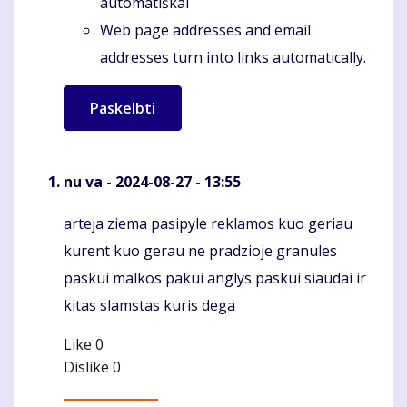
automatiškai
Web page addresses and email
addresses turn into links automatically.
nu va
- 2024-08-27 - 13:55
arteja ziema pasipyle reklamos kuo geriau
Komentaras
kurent kuo gerau ne pradzioje granules
paskui malkos pakui anglys paskui siaudai ir
kitas slamstas kuris dega
Like
0
Dislike
0