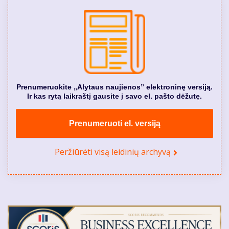
Prenumeruokite „Alytaus naujienos” elektroninę versiją.
Ir kas rytą laikraštį gausite į savo el. pašto dėžutę.
Prenumeruoti el. versiją
Peržiūrėti visą leidinių archyvą