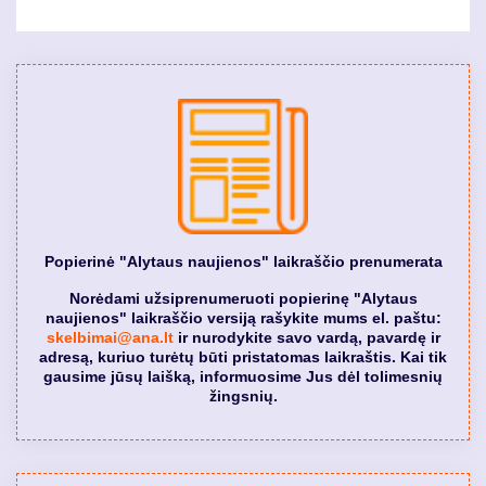
Popierinė "Alytaus naujienos" laikraščio prenumerata
Norėdami užsiprenumeruoti popierinę "Alytaus
naujienos" laikraščio versiją rašykite mums el. paštu:
skelbimai@ana.lt
ir nurodykite savo vardą, pavardę ir
adresą, kuriuo turėtų būti pristatomas laikraštis. Kai tik
gausime jūsų laišką, informuosime Jus dėl tolimesnių
žingsnių.