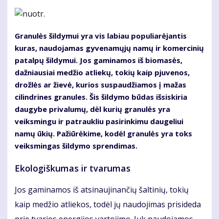
Granulės šildymui yra vis labiau populiarėjantis
kuras, naudojamas gyvenamųjų namų ir komercinių
patalpų šildymui. Jos gaminamos iš biomasės,
dažniausiai medžio atliekų, tokių kaip pjuvenos,
drožlės ar žievė, kurios suspaudžiamos į mažas
cilindrines granules. Šis šildymo būdas išsiskiria
daugybe privalumų, dėl kurių granulės yra
veiksmingu ir patraukliu pasirinkimu daugeliui
namų ūkių. Pažiūrėkime, kodėl granulės yra toks
veiksmingas šildymo sprendimas.
Ekologiškumas ir tvarumas
Jos gaminamos iš atsinaujinančių šaltinių, tokių
kaip medžio atliekos, todėl jų naudojimas prisideda