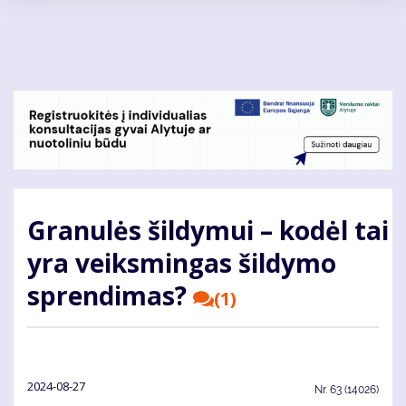
Pereiti
į
pagrindinį
turinį
Granulės šildymui – kodėl tai
yra veiksmingas šildymo
sprendimas?
(1)
2024-08-27
Nr.
63 (14026)