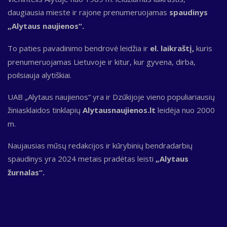
daugiausia mieste ir rajone prenumeruojamas
spaudinys
„Alytaus naujienos“.
To paties pavadinimo bendrovė leidžia ir
el. laikraštį,
kuris
prenumeruojamas Lietuvoje ir kitur, kur gyvena, dirba,
poilsiauja alytiškiai.
UAB „Alytaus naujienos“ yra ir Dzūkijoje vieno populiariausių
žiniasklaidos tinklapių
Alytausnaujienos.lt
leidėja nuo 2000
m.
Naujausias mūsų redakcijos ir kūrybinių bendradarbių
spaudinys yra 2024 metais pradėtas leisti
„Alytaus
žurnalas“.