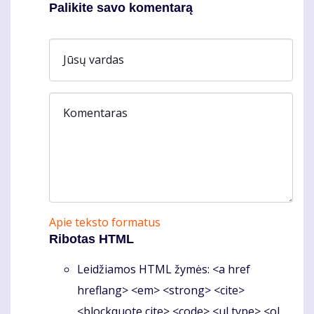
Palikite savo komentarą
Jūsų vardas
Komentaras
Apie teksto formatus
Ribotas HTML
Leidžiamos HTML žymės: <a href
hreflang> <em> <strong> <cite>
<blockquote cite> <code> <ul type> <ol