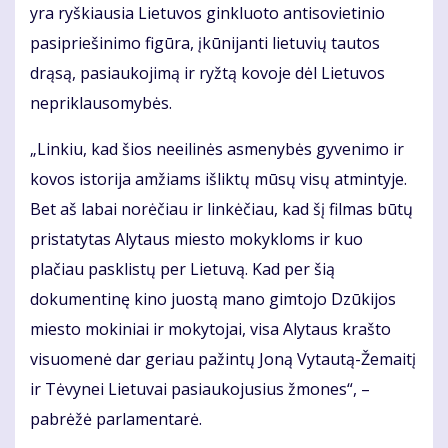
yra ryškiausia Lietuvos ginkluoto antisovietinio
pasipriešinimo figūra, įkūnijanti lietuvių tautos
drąsą, pasiaukojimą ir ryžtą kovoje dėl Lietuvos
nepriklausomybės.
„Linkiu, kad šios neeilinės asmenybės gyvenimo ir
kovos istorija amžiams išliktų mūsų visų atmintyje.
Bet aš labai norėčiau ir linkėčiau, kad šį filmas būtų
pristatytas Alytaus miesto mokykloms ir kuo
plačiau pasklistų per Lietuvą. Kad per šią
dokumentinę kino juostą mano gimtojo Dzūkijos
miesto mokiniai ir mokytojai, visa Alytaus krašto
visuomenė dar geriau pažintų Joną Vytautą-Žemaitį
ir Tėvynei Lietuvai pasiaukojusius žmones“, –
pabrėžė parlamentarė.