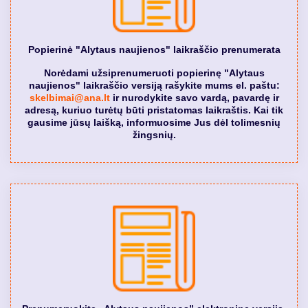
Popierinė "Alytaus naujienos" laikraščio prenumerata
Norėdami užsiprenumeruoti popierinę "Alytaus
naujienos" laikraščio versiją rašykite mums el. paštu:
skelbimai@ana.lt
ir nurodykite savo vardą, pavardę ir
adresą, kuriuo turėtų būti pristatomas laikraštis. Kai tik
gausime jūsų laišką, informuosime Jus dėl tolimesnių
žingsnių.