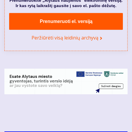
Prenumeruokite „Alytaus naujienos” elektroninę versiją.
Ir kas rytą laikraštį gausite į savo el. pašto dėžutę.
Prenumeruoti el. versiją
Peržiūrėti visą leidinių archyvą