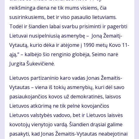
reikšminga diena ne tik mums visiems, čia
susirinkusiems, bet ir viso pasaulio lietuviams.
Todėl ir šiandien labai svarbu prisiminti ir pagerbti
Lietuvai nusipelniusią asmenybę – Joną Žemaitį-
Vytautą, kurio dėka ir atėjome į 1990 metų Kovo 11-
ąją,“ – kalbėjo šio renginio globėja, Seimo narė
Jurgita Šukevičienė.
Lietuvos partizaninio karo vadas Jonas Žemaitis-
Vytautas – viena iš tokių asmenybių, kuri dėl savo
pasiaukojančios kovos už demokratinės, laisvos
Lietuvos atkūrimą ne tik pelnė kovojančios
Lietuvos valstybės vadovo, bet ir Lietuvos laisvės
kovotojų vienytojo vardą. Šiandien drąsiai galime
pasakyti, kad Jonas Žemaitis-Vytautas neabejotinai