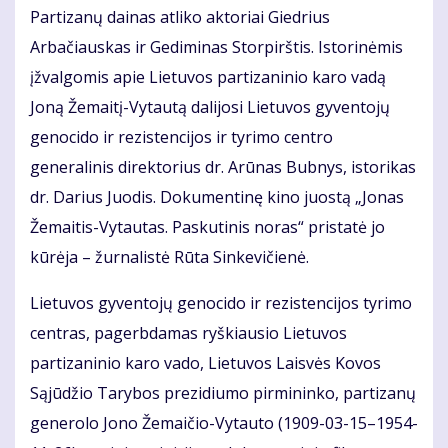
Partizanų dainas atliko aktoriai Giedrius
Arbačiauskas ir Gediminas Storpirštis. Istorinėmis
įžvalgomis apie Lietuvos partizaninio karo vadą
Joną Žemaitį-Vytautą dalijosi Lietuvos gyventojų
genocido ir rezistencijos ir tyrimo centro
generalinis direktorius dr. Arūnas Bubnys, istorikas
dr. Darius Juodis. Dokumentinę kino juostą „Jonas
Žemaitis-Vytautas. Paskutinis noras“ pristatė jo
kūrėja – žurnalistė Rūta Sinkevičienė.
Lietuvos gyventojų genocido ir rezistencijos tyrimo
centras, pagerbdamas ryškiausio Lietuvos
partizaninio karo vado, Lietuvos Laisvės Kovos
Sąjūdžio Tarybos prezidiumo pirmininko, partizanų
generolo Jono Žemaičio-Vytauto (1909-03-15–1954-