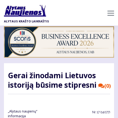
Pereiti
į
pagrindinį
ALYTAUS KRAŠTO LAIKRAŠTIS
turinį
Gerai žinodami Lietuvos
istoriją būsime stipresni
(0)
„Alytaus naujienų“
Nr.
17 (14077)
informacija