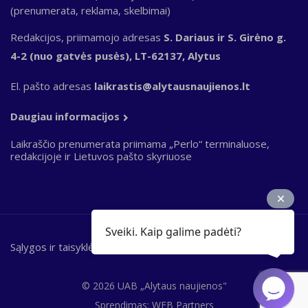
(prenumerata, reklama, skelbimai)
Redakcijos, priimamojo adresas
S. Dariaus ir S. Girėno g.
4-2 (nuo gatvės pusės), LT-62137, Alytus
El. pašto adresas
laikrastis@alytausnaujienos.lt
Daugiau informacijos
Laikraščio prenumerata priimama „Perlo“ terminaluose,
redakcijoje ir Lietuvos pašto skyriuose
Sveiki. Kaip galime padėti?
Sąlygos ir taisyklės
Bottom
footer
© 2026 UAB „Alytaus naujienos"
Sprendimas:
WEB Partners