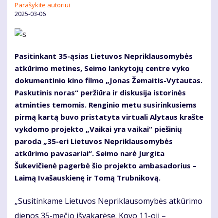
Parašykite autoriui
2025-03-06
Pasitinkant 35-ąsias Lietuvos Nepriklausomybės
atkūrimo metines, Seimo lankytojų centre vyko
dokumentinio kino filmo „Jonas Žemaitis-Vytautas.
Paskutinis noras“ peržiūra ir diskusija istorinės
atminties temomis. Renginio metu susirinkusiems
pirmą kartą buvo pristatyta virtuali Alytaus krašte
vykdomo projekto „Vaikai yra vaikai“ piešinių
paroda „35-eri Lietuvos Nepriklausomybės
atkūrimo pavasariai“. Seimo narė Jurgita
Šukevičienė pagerbė šio projekto ambasadorius –
Laimą Ivašauskienę ir Tomą Trubnikovą.
„Susitinkame Lietuvos Nepriklausomybės atkūrimo
dienos 35-mečio išvakarėse. Kovo 11-oji –