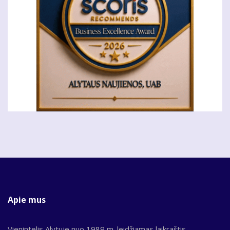
Apie mus
Vienintelis Alytuje nuo 1989 m. leidžiamas laikraštis,