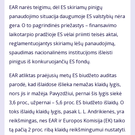
EAR narės teigimu, dėl ES skiriamų pinigų
panaudojimo situacija daugumoje ES valstybių nėra
gera. O to pagrindinės priežastys – finansavimo
laikotarpio pradžioje ES vėlai priimti teisės aktai,
reglamentuojantys skiriamų lėšų panaudojimą,
spaudimas nacionalinėms institucijoms išleisti
pinigus iš konkuruojančių ES fondų.
EAR atliktas praėjusių metų ES biudžeto auditas
parodė, kad išlaidose išlieka nemažas klaidų lygis,
nors jis ir mažėja. Pavyzdžiui, pernai šis lygis siekė
3,6 proc., užpernai – 5,6 proc. ES biudžeto išlaidų. O
toks išlaidų klaidų lygis, pasak L. L. Andrikienės, yra
reikšmingas, nes EAR ir Europos Komisija (EK) taiko
tą pačią 2 proc. ribą klaidų reikšmingumui nustatyti.