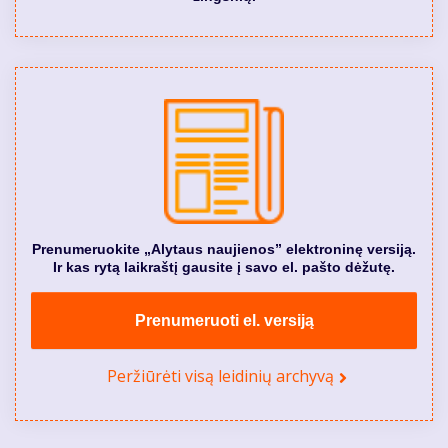
Prenumeruokite „Alytaus naujienos” elektroninę versiją.
Ir kas rytą laikraštį gausite į savo el. pašto dėžutę.
Prenumeruoti el. versiją
Peržiūrėti visą leidinių archyvą