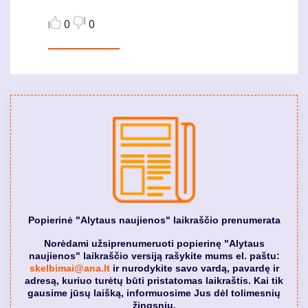
0
0
Popierinė "Alytaus naujienos" laikraščio prenumerata
Norėdami užsiprenumeruoti popierinę "Alytaus
naujienos" laikraščio versiją rašykite mums el. paštu:
skelbimai@ana.lt
ir nurodykite savo vardą, pavardę ir
adresą, kuriuo turėtų būti pristatomas laikraštis. Kai tik
gausime jūsų laišką, informuosime Jus dėl tolimesnių
žingsnių.