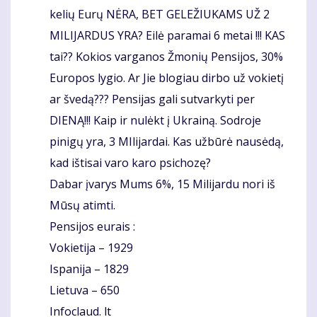
kelių Eurų NĖRA, BET GELEŽIUKAMS UŽ 2
MILIJARDUS YRA? Eilė paramai 6 metai !!! KAS
tai?? Kokios varganos Žmonių Pensijos, 30%
Europos lygio. Ar Jie blogiau dirbo už vokietį
ar švedą??? Pensijas gali sutvarkyti per
DIENĄ!!! Kaip ir nulėkt į Ukrainą. Sodroje
pinigų yra, 3 MIlijardai. Kas užbūrė nausėdą,
kad ištisai varo karo psichozę?
Dabar įvarys Mums 6%, 15 Milijardu nori iš
Mūsų atimti.
Pensijos eurais :
Vokietija – 1929
Ispanija – 1829
Lietuva – 650
Infoclaud. lt