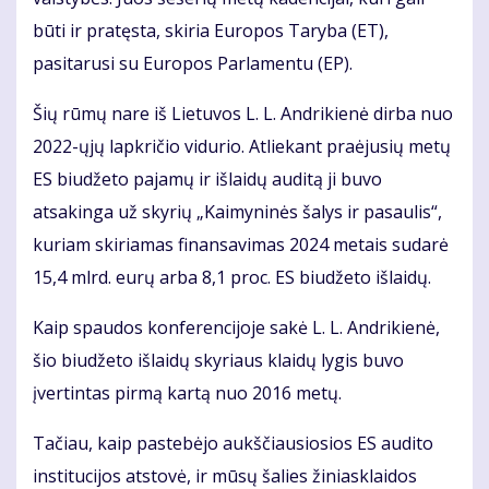
būti ir pratęsta, skiria Europos Taryba (ET),
pasitarusi su Europos Parlamentu (EP).
Šių rūmų nare iš Lietuvos L. L. Andrikienė dirba nuo
2022-ųjų lapkričio vidurio. Atliekant praėjusių metų
ES biudžeto pajamų ir išlaidų auditą ji buvo
atsakinga už skyrių „Kaimyninės šalys ir pasaulis“,
kuriam skiriamas finansavimas 2024 metais sudarė
15,4 mlrd. eurų arba 8,1 proc. ES biudžeto išlaidų.
Kaip spaudos konferencijoje sakė L. L. Andrikienė,
šio biudžeto išlaidų skyriaus klaidų lygis buvo
įvertintas pirmą kartą nuo 2016 metų.
Tačiau, kaip pastebėjo aukščiausiosios ES audito
institucijos atstovė, ir mūsų šalies žiniasklaidos