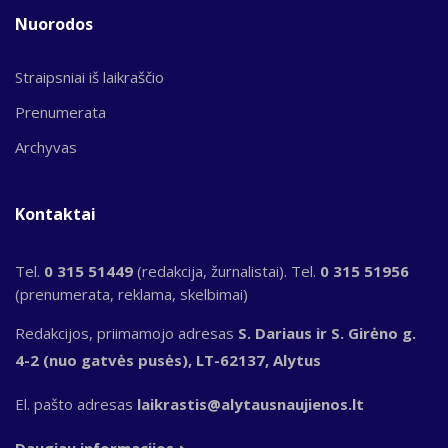
Nuorodos
Straipsniai iš laikraščio
Prenumerata
Archyvas
Kontaktai
Tel.
0 315 51449
(redakcija, žurnalistai). Tel.
0 315 51956
(prenumerata, reklama, skelbimai)
Redakcijos, priimamojo adresas
S. Dariaus ir S. Girėno g.
4-2 (nuo gatvės pusės), LT-62137, Alytus
El. pašto adresas
laikrastis@alytausnaujienos.lt