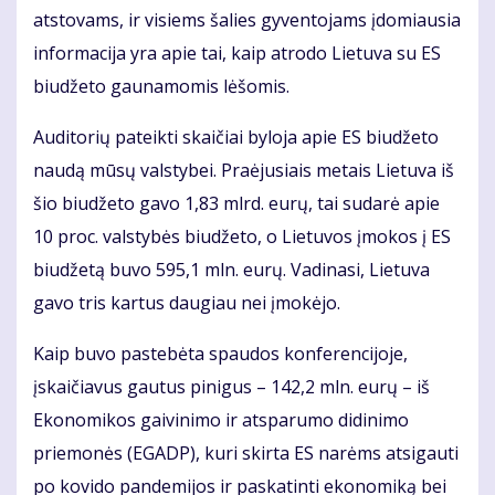
atstovams, ir visiems šalies gyventojams įdomiausia
informacija yra apie tai, kaip atrodo Lietuva su ES
biudžeto gaunamomis lėšomis.
Auditorių pateikti skaičiai byloja apie ES biudžeto
naudą mūsų valstybei. Praėjusiais metais Lietuva iš
šio biudžeto gavo 1,83 mlrd. eurų, tai sudarė apie
10 proc. valstybės biudžeto, o Lietuvos įmokos į ES
biudžetą buvo 595,1 mln. eurų. Vadinasi, Lietuva
gavo tris kartus daugiau nei įmokėjo.
Kaip buvo pastebėta spaudos konferencijoje,
įskaičiavus gautus pinigus – 142,2 mln. eurų – iš
Ekonomikos gaivinimo ir atsparumo didinimo
priemonės (EGADP), kuri skirta ES narėms atsigauti
po kovido pandemijos ir paskatinti ekonomiką bei