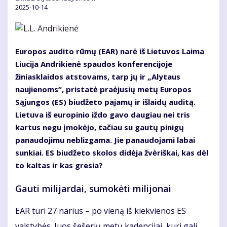
2025-10-14
Europos audito rūmų (EAR) narė iš Lietuvos Laima
Liucija Andrikienė spaudos konferencijoje
žiniasklaidos atstovams, tarp jų ir „Alytaus
naujienoms“, pristatė praėjusių metų Europos
Sąjungos (ES) biudžeto pajamų ir išlaidų auditą.
Lietuva iš europinio iždo gavo daugiau nei tris
kartus negu įmokėjo, tačiau su gautų pinigų
panaudojimu neblizgama. Jie panaudojami labai
sunkiai. ES biudžeto skolos didėja žvėriškai, kas dėl
to kaltas ir kas gresia?
Gauti milijardai, sumokėti milijonai
EAR turi 27 narius – po vieną iš kiekvienos ES
valstybės. Juos šešerių metų kadencijai, kuri gali