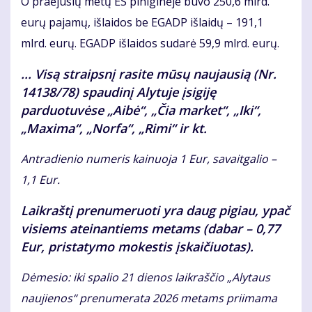
O praėjusių metų ES piniginėje buvo 250,6 mlrd.
eurų pajamų, išlaidos be EGADP išlaidų – 191,1
mlrd. eurų. EGADP išlaidos sudarė 59,9 mlrd. eurų.
... Visą straipsnį rasite mūsų naujausią (Nr.
14138/78) spaudinį Alytuje įsigiję
parduotuvėse „Aibė“, „Čia market“, „Iki“,
„Maxima“, „Norfa“, „Rimi“ ir kt.
Antradienio numeris kainuoja 1 Eur, savaitgalio –
1,1 Eur.
Laikraštį prenumeruoti yra daug pigiau, ypač
visiems ateinantiems metams (dabar – 0,77
Eur, pristatymo mokestis įskaičiuotas).
Dėmesio: iki spalio 21 dienos laikraščio „Alytaus
naujienos“ prenumerata 2026 metams priimama