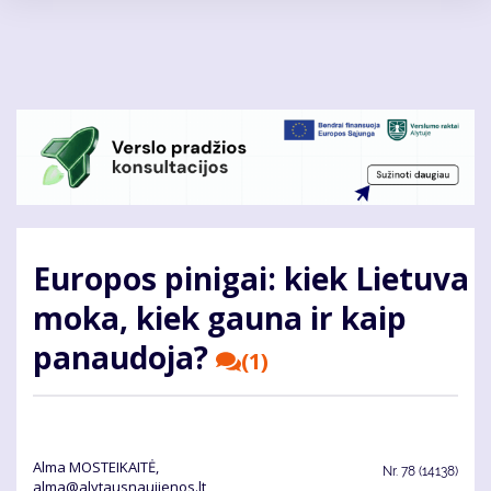
Pereiti
į
pagrindinį
turinį
Europos pinigai: kiek Lietuva
moka, kiek gauna ir kaip
panaudoja?
(1)
Alma MOSTEIKAITĖ,
Nr.
78 (14138)
alma@alytausnaujienos.lt