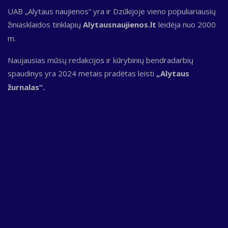
UAB „Alytaus naujienos“ yra ir Dzūkijoje vieno populiariausių
žiniasklaidos tinklapių
Alytausnaujienos.lt
leidėja nuo 2000
m.
Naujausias mūsų redakcijos ir kūrybinių bendradarbių
spaudinys yra 2024 metais pradėtas leisti
„Alytaus
žurnalas“.