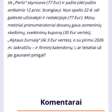
tik „Perlo“ skyriuose (77 Eur) ir pašte (dėl pašto
antkainio 12 proc. brangiau). Nuo spalio 22 d. vėl
galėsite užsisakyti ir redakcijoje (77 Eur). Mūsų
metiniai prenumeratoriai dovanų gaus asmeninių
skelbimų, sveikinimų kuponą (30 Eur vertės),
„Alytaus žurnalą“ (iki 3 Eur vertės), o su pirmu 2026
m. laikraščiu – ir firminį kalendorių.
i, ar teisėtai už
jas gaunami pinigai?
Komentarai