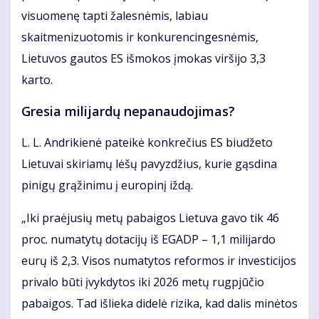
visuomenę tapti žalesnėmis, labiau
skaitmenizuotomis ir konkurencingesnėmis,
Lietuvos gautos ES išmokos įmokas viršijo 3,3
karto.
Gresia milijardų nepanaudojimas?
L. L. Andrikienė pateikė konkrečius ES biudžeto
Lietuvai skiriamų lėšų pavyzdžius, kurie gąsdina
pinigų grąžinimu į europinį iždą.
„Iki praėjusių metų pabaigos Lietuva gavo tik 46
proc. numatytų dotacijų iš EGADP – 1,1 milijardo
eurų iš 2,3. Visos numatytos reformos ir investicijos
privalo būti įvykdytos iki 2026 metų rugpjūčio
pabaigos. Tad išlieka didelė rizika, kad dalis minėtos