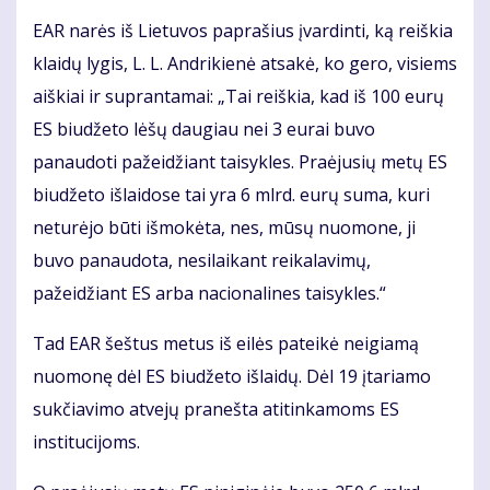
EAR narės iš Lietuvos paprašius įvardinti, ką reiškia
klaidų lygis, L. L. Andrikienė atsakė, ko gero, visiems
aiškiai ir suprantamai: „Tai reiškia, kad iš 100 eurų
ES biudžeto lėšų daugiau nei 3 eurai buvo
panaudoti pažeidžiant taisykles. Praėjusių metų ES
biudžeto išlaidose tai yra 6 mlrd. eurų suma, kuri
neturėjo būti išmokėta, nes, mūsų nuomone, ji
buvo panaudota, nesilaikant reikalavimų,
pažeidžiant ES arba nacionalines taisykles.“
Tad EAR šeštus metus iš eilės pateikė neigiamą
nuomonę dėl ES biudžeto išlaidų. Dėl 19 įtariamo
sukčiavimo atvejų pranešta atitinkamoms ES
institucijoms.