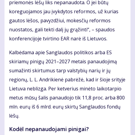
priemonės lėšų liks nepanaudota. O jei būtų
koreguojamos jau įvykdytos reformos, už kurias
gautos lėšos, pavyzdžiui, mokesčių reformos
nuostatos, gali tekti dalį jų grąžinti“, – spaudos
konferencijoje tvirtino EAR narė iš Lietuvos.
Kalbėdama apie Sanglaudos politikos arba ES
skiriamų pinigų 2021–2027 metais panaudojimą
sumažinti skirtumus tarp valstybių narių ir jų
regionų, L. L. Andrikienė pabrėžė, kad ir šioje srityje
Lietuva neblizga. Per ketverius minėto laikotarpio
metus mūsų šalis panaudojo tik 11,8 proc. arba 800
mln. eurų iš 6 mlrd. eurų skirtų Sanglaudos fondų
lėšų.
Kodėl nepanaudojami pinigai?