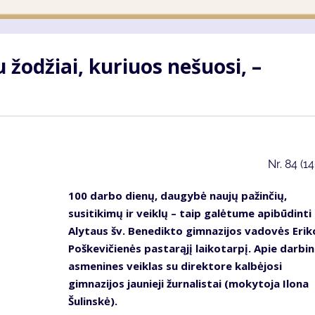
 žodžiai, kuriuos nešuosi, –
Nr.
84 (1
100 darbo dienų, daugybė naujų pažinčių,
susitikimų ir veiklų – taip galėtume apibūdinti
Alytaus šv. Benedikto gimnazijos vadovės Erik
Poškevičienės pastarąjį laikotarpį. Apie darbin
asmenines veiklas su direktore kalbėjosi
gimnazijos jaunieji žurnalistai (mokytoja Ilona
Šulinskė).