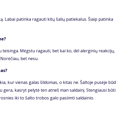
. Labai patinka ragauti kitų šalių patiekalus. Šiaip patinka
ne?
au teisinga. Mėgstu ragauti, bet kai ko, dėl alerginių reakcijų,
 Norėčiau, bet nesu.
mas?
kia, kur vienas galas šildomas, o kitas ne. Šaltoje pusėje bū
iu gera, kasryt pelytė ten atneš man saldainį. Stengiausi būti
rosnies iki to šalto trobos galo pasiimti saldainio.