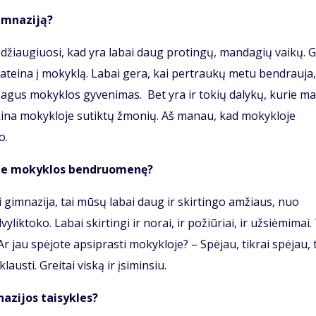
gimnaziją?
ai džiaugiuosi, kad yra labai daug protingų, mandagių vaikų. 
o ateina į mokyklą. Labai gera, kai pertraukų metu bendrauja,
 smagus mokyklos gyvenimas. Bet yra ir tokių dalykų, kurie m
eikina mokykloje sutiktų žmonių. Aš manau, kad mokykloje
mo.
mėte mokyklos bendruomenę?
i gimnazija, tai mūsų labai daug ir skirtingo amžiaus, nuo
yliktoko. Labai skirtingi ir norai, ir požiūriai, ir užsiėmimai.
 – Ar jau spėjote apsiprasti mokykloje? – Spėjau, tikrai spėjau, 
austi. Greitai viską ir įsiminsiu.
nazijos taisykles?