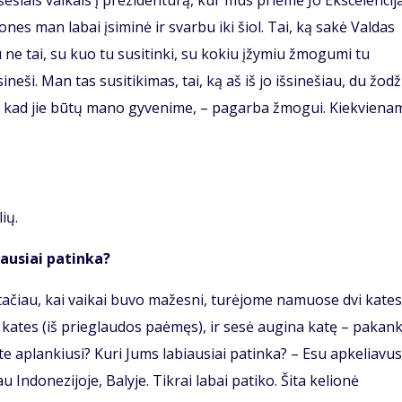
ešiais vaikais į prezidentūrą, kur mus priėmė Jo Ekscelencija
ones man labai įsiminė ir svarbu iki šiol. Tai, ką sakė Valdas
e tai, su kuo tu susitinki, su kokiu įžymiu žmogumi tu
ineši. Man tas susitikimas, tai, ką aš iš jo išsinešiau, du žodži
si, kad jie būtų mano gyvenime, – pagarba žmogui. Kiekviena
lių.
iausiai patinka?
ačiau, kai vaikai buvo mažesni, turėjome namuose dvi kates
vi kates (iš prieglaudos paėmęs), ir sesė augina katę – pakan
ate aplankiusi? Kuri Jums labiausiai patinka? – Esu apkeliavus
 Indonezijoje, Balyje. Tikrai labai patiko. Šita kelionė