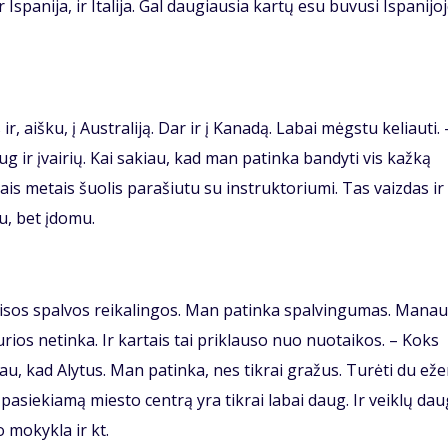
r Ispanija, ir Italija. Gal daugiausia kartų esu buvusi Ispanijoj
ir, aišku, į Australiją. Dar ir į Kanadą. Labai mėgstu keliauti. 
g ir įvairių. Kai sakiau, kad man patinka bandyti vis kažką
ais metais šuolis parašiutu su instruktoriumi. Tas vaizdas ir
lu, bet įdomu.
isos spalvos reikalingos. Man patinka spalvingumas. Manau
kurios netinka. Ir kartais tai priklauso nuo nuotaikos. – Koks
u, kad Alytus. Man patinka, nes tikrai gražus. Turėti du ež
i pasiekiamą miesto centrą yra tikrai labai daug. Ir veiklų dau
 mokykla ir kt.