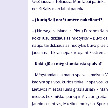
šviežiausia ir toliausia. Man labai patinka i
nes ši šalis man labai patinka.
– Į kurią šalį norėtumėte nukeliauti?
– Į Norvegiją, Islandiją, Pietų Europos šalis 
Koks Jūsų didžiausias nuotykis? – Buvo dau
naujo, tai didžiausias nuotykis buvo praeit
jausmas – tikrai nepakartojami. Ekstrema
– Kokia Jūsų mėgstamiausia spalva?
– Mėgstamiausia mano spalva – mėlyna. V
kad yra spalvos, kurios tinka, ir spalvos, 
Lietuvos miestas Jums gražiausias? – Mana
mieste, tiek miško, parkų ir iš visur greita
Jaunimo centras, Muzikos mokykla, Sporto