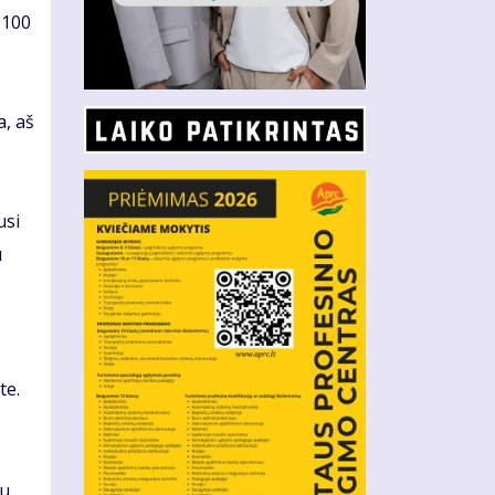
 100
a, aš
usi
u
te.
u,