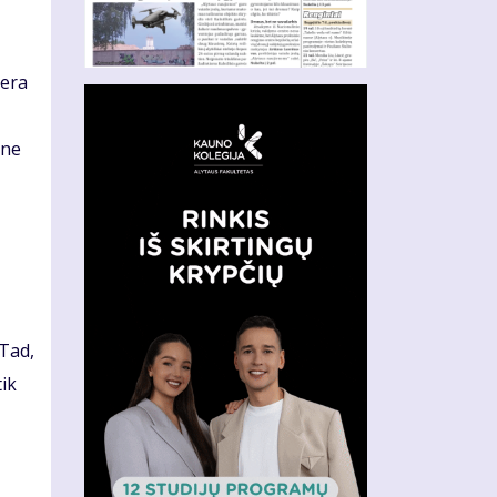
Gera
ane
 Tad,
tik