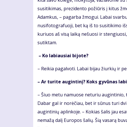
kita savo kolege, mokytoja, važiavome su š
susitikimas, prezidento požiūris į kitus žm
Adamkus, – pagarba žmogui. Labai svarbu n
nusifotografuoji, bet ką iš to susitikimo išs
kuriuos aš visą laiką nešuosi ir stengiuo
sutiktam.
– Ko labiausiai bijote?
– Reikia pagalvoti. Labai bijau žiurkių ir pe
– Ar turite augintinį? Koks gyvūnas lab
– Šiuo metu namuose neturiu augintinio, t
Dabar gal ir norėčiau, bet ir sūnus turi d
augintinių aplinkoje. – Kokias šalis jau es
nemažą dalį Europos šalių. Šią vasarą buvau