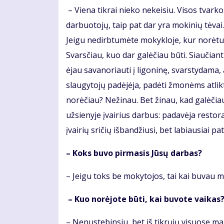
– Viena tikrai nieko nekeisiu. Visos tvark
darbuotojų, taip pat dar yra mokinių tėvai.
Jeigu nedirbtumėte mokykloje, kur norėtu
Svarsčiau, kuo dar galėčiau būti. Siaučian
ėjau savanoriauti į ligoninę, svarstydama, 
slaugytojų padėjėja, padėti žmonėms atlikti
norėčiau? Nežinau. Bet žinau, kad galėčiau
užsienyje įvairius darbus: padavėja restor
įvairių sričių išbandžiusi, bet labiausiai p
– Koks buvo pirmasis Jūsų darbas?
– Jeigu toks be mokytojos, tai kai buvau m
– Kuo norėjote būti, kai buvote vaikas
– Nenustebinsiu, bet iš tikrųjų visuose m