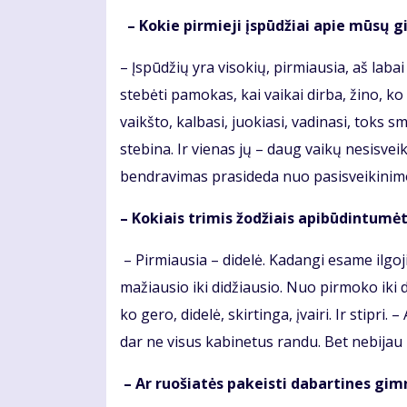
– Kokie pirmieji įspūdžiai apie mūsų 
– Įspūdžių yra visokių, pirmiausia, aš lab
stebėti pamokas, kai vaikai dirba, žino, k
vaikšto, kalbasi, juokiasi, vadinasi, toks
stebina. Ir vienas jų – daug vaikų nesisv
bendravimas prasideda nuo pasisveikini
– Kokiais trimis žodžiais apibūdintu
– Pirmiausia – didelė. Kadangi esame ilgoj
mažiausio iki didžiausio. Nuo pirmoko iki dv
ko gero, didelė, skirtinga, įvairi. Ir stipri.
dar ne visus kabinetus randu. Bet nebijau kl
– Ar ruošiatės pakeisti dabartines gim