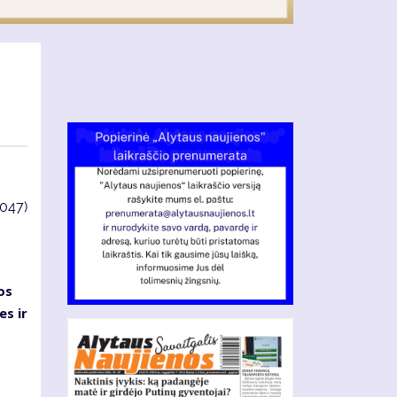
4047)
os
es ir