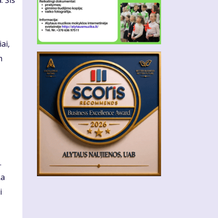
. Šis
ai,
m
.
ka
i