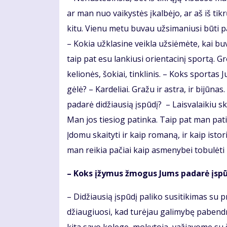
ar man nuo vaikystės įkalbėjo, ar aš iš ti
kitu. Vienu metu buvau užsimaniusi būti pa
– Kokia užklasine veikla užsiėmėte, kai bu
taip pat esu lankiusi orientacinį sportą. 
kelionės, šokiai, tinklinis. – Koks sportas
gėlė? – Kardeliai. Gražu ir astra, ir bijūn
padarė didžiausią įspūdį? – Laisvalaikiu 
Man jos tiesiog patinka. Taip pat man pat
Įdomu skaityti ir kaip romaną, ir kaip isto
man reikia pačiai kaip asmenybei tobulėti
– Koks įžymus žmogus Jums padarė įsp
– Didžiausią įspūdį paliko susitikimas su p
džiaugiuosi, kad turėjau galimybę pabendra