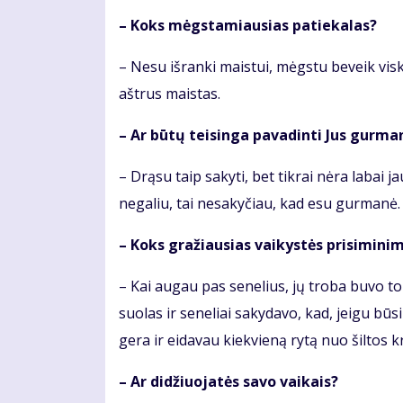
– Koks mėgstamiausias patiekalas?
– Nesu išranki maistui, mėgstu beveik viską
aštrus maistas.
– Ar būtų teisinga pavadinti Jus gurma
– Drąsu taip sakyti, bet tikrai nėra labai j
negaliu, tai nesakyčiau, kad esu gurmanė.
– Koks gražiausias vaikystės prisimini
– Kai augau pas senelius, jų troba buvo to
suolas ir seneliai sakydavo, kad, jeigu būs
gera ir eidavau kiekvieną rytą nuo šiltos k
– Ar didžiuojatės savo vaikais?