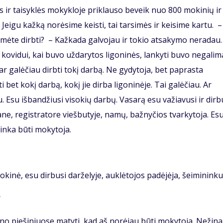
os ir taisyklės mokykloje priklauso beveik nuo 800 mokinių ir
 Jeigu kažką norėsime keisti, tai tarsimės ir keisime kartu. –
mėte dirbti? – Kažkada galvojau ir tokio atsakymo neradau.
t kovidui, kai buvo uždarytos ligoninės, lankyti buvo negalim
ar galėčiau dirbti tokį darbą. Ne gydytoja, bet paprasta
 bet kokį darbą, kokį jie dirba ligoninėje. Tai galėčiau. Ar
. Esu išbandžiusi visokių darbų. Vasarą esu važiavusi ir dirb
ane, registratore viešbutyje, namų, bažnyčios tvarkytoja. Es
atinka būti mokytoja.
okinė, esu dirbusi darželyje, auklėtojos padėjėja, šeimininku
?
ano piešiniuose matyti, kad aš norėjau būti mokytoja. Nežina