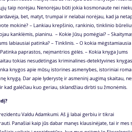
krųjų taip norėjau. Nenorėjau būti jokia kosmonaute nei niek
rdavėja, bet, matyt, trumpai ir nelabai norėjau, kad ja neta
vote mokinė? – Lankiau krepšinio, rankinio, tinklinio būreliu
Grojau kanklėmis, pianinu. – Kokie Jūsų pomėgiai? – Skaityma
 Jums labiausiai patinka? – Tinklinis. – O kokia mėgstamiausia
as. Patinka paprastos, neįmantrios gėlės. – Kokia knyga Jums
skaitau tokias nesudėtingas kriminalines-detektyvines knygas
inka knygos apie mūsų istorines asmenybes, istoriniai roma
rinę knygą. Dar apie lyderystę ir asmeninį augimą skaitau, ne
 ir kad galėčiau kuo geriau, sklandžiau dirbti su žmonėmis.
ūdį?
rezidentu Valdu Adamkumi. Aš jį labai gerbiu ir tikrai
uti. Panašiai kaip jūs dabar manęs klausinėjate, tai ir mes 