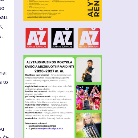
uo
pau.
s,
s,
.
nai.
s to
su