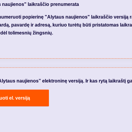
s naujienos" laikraščio prenumerata
meruoti popierinę "Alytaus naujienos" laikraščio versiją 
dą, pavardę ir adresą, kuriuo turėtų būti pristatomas laikraš
dėl tolimesnių žingsnių.
taus naujienos” elektroninę versiją. Ir kas rytą laikraštį ga
ti el. versiją