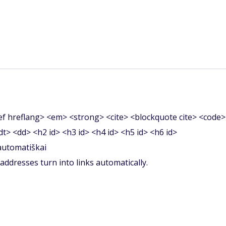
f hreflang> <em> <strong> <cite> <blockquote cite> <code>
<dt> <dd> <h2 id> <h3 id> <h4 id> <h5 id> <h6 id>
 automatiškai
ddresses turn into links automatically.