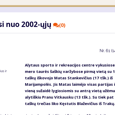
si nuo 2002-ųjų
(0)
Nr.
61 (1
Alytaus sporto ir rekreacijos centre vykusiose
mero taurės šaškių varžybose pirmą vietą su 
us ir
taškų iškovojo Matas Stankevičius (17 tšk.) iš
Marijampolės. Jis Matas laimėjo visas partijas i
vieną sužaidė lygiosiomis su antrą vietą užėmu
alytiškiu Pranu Vitkausku (13 tšk.). Su tiek pat
taškų trečias liko Kęstutis Blaževičius iš Trakų