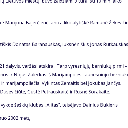
ių Lietuvos miestų, buvo žaidžiami 9 turai su 10 min laiko
ė Marijona Bajerčienė, antra liko alytiškė Ramunė Žekeviči
lytiškis Donatas Baranauskas, luksnėniškis Jonas Rutkauskas
1 dalyvis, varžėsi atskirai. Tarp vyresniųjų berniukų pirmi –
nos ir Nojus Zaleckas iš Marijampolės. Jaunesniųjų berniuk
 ir marijampoliečiai Vykintas Žemaitis bei Jokūbas Jančys.
 Dusevičiūtė, Gustė Petrauskaitė ir Rusnė Sorakaitė.
vykdė šaškių klubas „Alitas”, teisėjavo Dainius Bukleris.
nuo 2002 metų.