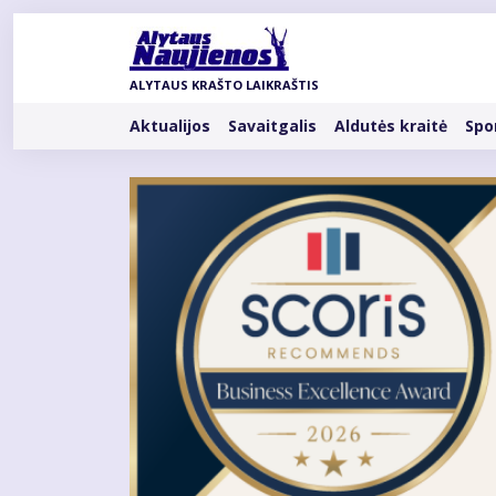
Pereiti
į
pagrindinį
ALYTAUS KRAŠTO LAIKRAŠTIS
turinį
Rubrikos
Aktualijos
Savaitgalis
Aldutės kraitė
Spo