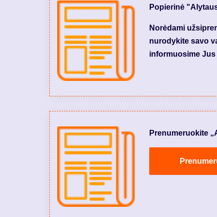
Popierinė "Alytau
Norėdami užsiprenu
nurodykite savo var
informuosime Jus 
Prenumeruokite „Aly
Prenumeruo