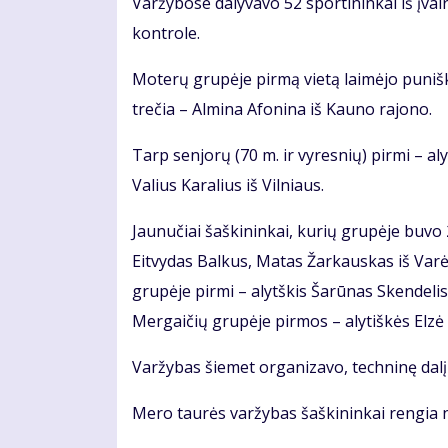
Varžybose dalyvavo 52 sportininkai iš įvair
kontrole.
Moterų grupėje pirmą vietą laimėjo punišk
trečia – Almina Afonina iš Kauno rajono.
Tarp senjorų (70 m. ir vyresnių) pirmi – a
Valius Karalius iš Vilniaus.
Jaunučiai šaškininkai, kurių grupėje buvo 2
Eitvydas Balkus, Matas Žarkauskas iš Varė
grupėje pirmi – alytškis Šarūnas Skendelis
Mergaičių grupėje pirmos – alytiškės Elzė
Varžybas šiemet organizavo, techninę dalį 
Mero taurės varžybas šaškininkai rengia 