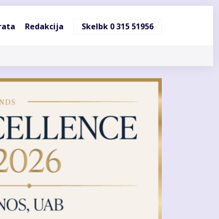
ndinė
rata
Redakcija
Skelbk 0 315 51956
cija