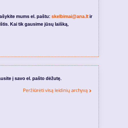
rašykite mums el. paštu:
skelbimai@ana.lt
ir
tis. Kai tik gausime jūsų laišką,
usite į savo el. pašto dėžutę.
Peržiūrėti visą leidinių archyvą