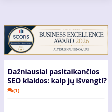
Pereiti
į
pagrindinį
turinį
Dažniausiai pasitaikančios
SEO klaidos: kaip jų išvengti?
(1)