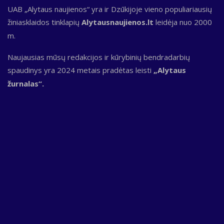
UAB „Alytaus naujienos“ yra ir Dzūkijoje vieno populiariausių
žiniasklaidos tinklapių
Alytausnaujienos.lt
leidėja nuo 2000
m.
Naujausias mūsų redakcijos ir kūrybinių bendradarbių
spaudinys yra 2024 metais pradėtas leisti
„Alytaus
žurnalas“.