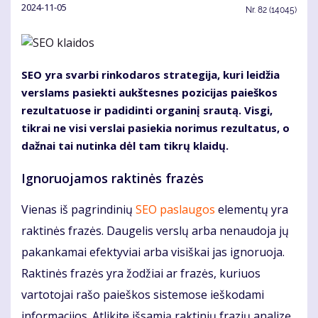
2024-11-05
Nr.
82 (14045)
SEO yra svarbi rinkodaros strategija, kuri leidžia
verslams pasiekti aukštesnes pozicijas paieškos
rezultatuose ir padidinti organinį srautą. Visgi,
tikrai ne visi verslai pasiekia norimus rezultatus, o
dažnai tai nutinka dėl tam tikrų klaidų.
Ignoruojamos raktinės frazės
Vienas iš pagrindinių
SEO paslaugos
elementų yra
raktinės frazės. Daugelis verslų arba nenaudoja jų
pakankamai efektyviai arba visiškai jas ignoruoja.
Raktinės frazės yra žodžiai ar frazės, kuriuos
vartotojai rašo paieškos sistemose ieškodami
informacijos. Atlikite išsamią raktinių frazių analizę,