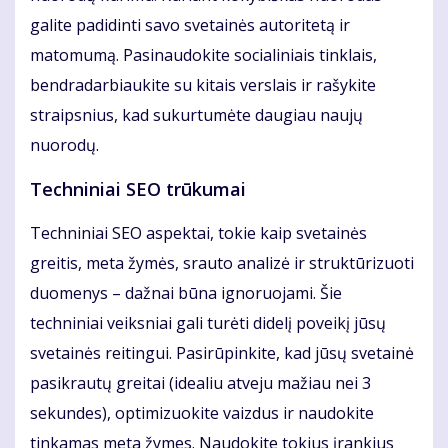
galite padidinti savo svetainės autoritetą ir
matomumą. Pasinaudokite socialiniais tinklais,
bendradarbiaukite su kitais verslais ir rašykite
straipsnius, kad sukurtumėte daugiau naujų
nuorodų.
Techniniai SEO trūkumai
Techniniai SEO aspektai, tokie kaip svetainės
greitis, meta žymės, srauto analizė ir struktūrizuoti
duomenys – dažnai būna ignoruojami. Šie
techniniai veiksniai gali turėti didelį poveikį jūsų
svetainės reitingui. Pasirūpinkite, kad jūsų svetainė
pasikrautų greitai (idealiu atveju mažiau nei 3
sekundes), optimizuokite vaizdus ir naudokite
tinkamas meta žymes. Naudokite tokius įrankius