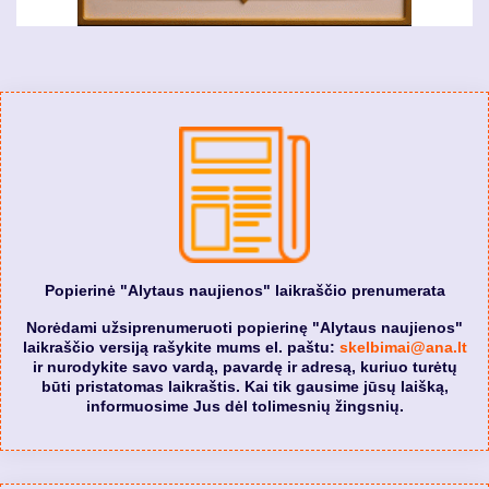
Popierinė "Alytaus naujienos" laikraščio prenumerata
Norėdami užsiprenumeruoti popierinę "Alytaus naujienos"
laikraščio versiją rašykite mums el. paštu:
skelbimai@ana.lt
ir nurodykite savo vardą, pavardę ir adresą, kuriuo turėtų
būti pristatomas laikraštis. Kai tik gausime jūsų laišką,
informuosime Jus dėl tolimesnių žingsnių.