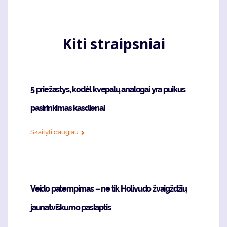
Kiti straipsniai
5 priežastys, kodėl kvepalų analogai yra puikus
pasirinkimas kasdienai
Skaityti daugiau
Veido patempimas – ne tik Holivudo žvaigždžių
jaunatviškumo paslaptis