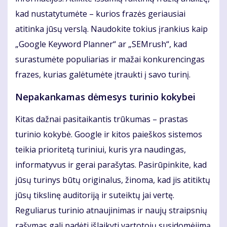
kad nustatytumėte – kurios frazės geriausiai
atitinka jūsų verslą. Naudokite tokius įrankius kaip
„Google Keyword Planner“ ar „SEMrush“, kad
surastumėte populiarias ir mažai konkurencingas
frazes, kurias galėtumėte įtraukti į savo turinį.
Nepakankamas dėmesys turinio kokybei
Kitas dažnai pasitaikantis trūkumas – prastas
turinio kokybė. Google ir kitos paieškos sistemos
teikia prioritetą turiniui, kuris yra naudingas,
informatyvus ir gerai parašytas. Pasirūpinkite, kad
jūsų turinys būtų originalus, žinoma, kad jis atitiktų
jūsų tikslinę auditoriją ir suteiktų jai vertę.
Reguliarus turinio atnaujinimas ir naujų straipsnių
rašymas gali padėti išlaikyti vartotojų susidomėjimą