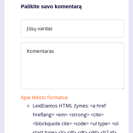
Palikite savo komentarą
Jūsų vardas
Komentaras
Apie teksto formatus
Leidžiamos HTML žymės: <a href
hreflang> <em> <strong> <cite>
<blockquote cite> <code> <ul type> <ol
start type> <li> <dl> <dt> <dd> <h2 id>