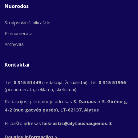
Nuorodos
Straipsniai iš laikraščio
Prenumerata
Archyvas
Kontaktai
Tel.
0 315 51449
(redakcija, žurnalistai). Tel.
0 315 51956
(prenumerata, reklama, skelbimai)
Redakcijos, priimamojo adresas
S. Dariaus ir S. Girėno g.
4-2 (nuo gatvės pusės), LT-62137, Alytus
El. pašto adresas
laikrastis@alytausnaujienos.lt
Daugiau informacijos