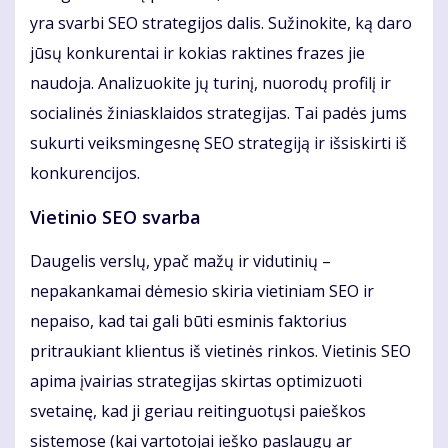
yra svarbi SEO strategijos dalis. Sužinokite, ką daro
jūsų konkurentai ir kokias raktines frazes jie
naudoja. Analizuokite jų turinį, nuorodų profilį ir
socialinės žiniasklaidos strategijas. Tai padės jums
sukurti veiksmingesnę SEO strategiją ir išsiskirti iš
konkurencijos.
Vietinio SEO svarba
Daugelis verslų, ypač mažų ir vidutinių –
nepakankamai dėmesio skiria vietiniam SEO ir
nepaiso, kad tai gali būti esminis faktorius
pritraukiant klientus iš vietinės rinkos. Vietinis SEO
apima įvairias strategijas skirtas optimizuoti
svetainę, kad ji geriau reitinguotųsi paieškos
sistemose (kai vartotojai ieško paslaugų ar