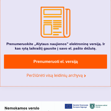
Prenumeruokite „Alytaus naujienos” elektroninę versiją. Ir
kas rytą laikraštį gausite į savo el. pašto dėžutę.
Prenumeruoti el. versiją
Peržiūrėti visą leidinių archyvą