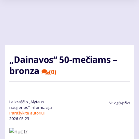
Pereiti
į
pagrindinį
turinį
„Dainavos“ 50-mečiams –
bronza
(0)
Laikraščio „Alytaus
Nr.
23 (14182)
naujienos“ informacija
Parašykite autoriui
2026-03-23