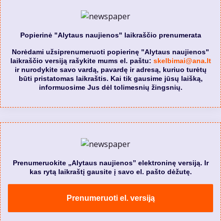
Popierinė "Alytaus naujienos" laikraščio prenumerata
Norėdami užsiprenumeruoti popierinę "Alytaus naujienos"
laikraščio versiją rašykite mums el. paštu:
skelbimai@ana.lt
ir nurodykite savo vardą, pavardę ir adresą, kuriuo turėtų
būti pristatomas laikraštis. Kai tik gausime jūsų laišką,
informuosime Jus dėl tolimesnių žingsnių.
Prenumeruokite „Alytaus naujienos” elektroninę versiją. Ir
kas rytą laikraštį gausite į savo el. pašto dėžutę.
Prenumeruoti el. versiją