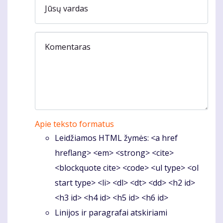
Jūsų vardas
Komentaras
Apie teksto formatus
Leidžiamos HTML žymės: <a href
hreflang> <em> <strong> <cite>
<blockquote cite> <code> <ul type> <ol
start type> <li> <dl> <dt> <dd> <h2 id>
<h3 id> <h4 id> <h5 id> <h6 id>
Linijos ir paragrafai atskiriami