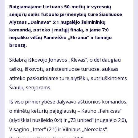
Baigiamajame Lietuvos 50-mečių ir vyresnių
senjorų salės futbolo pirmenybių ture Šiauliuose
Alytaus „Dainava" 5:1 nugalėjo šeimininkų
komandą, pateko į mažąjį finalą, o jame 7:0
nepaliko vilčių Panevėžio „Ekranui“ ir laimėjo
bronzą.
Sidabrą iškovojo Jonavos „Klevas", o dėl daugiau
taškų, iškovotų ankstesniuose turuose, auksas
atiteko paskutiniame ture alytiškių sutriuškintiems
Šiaulių senjorams.
Iš viso pirmenybėse dalyvavo aštuonios komandos,
o minėtų keturių pajėgiausių – Kauno „Feniksas"
(alytiškiai nusileido 0:4) ir „73 united" (nugalėjo 2:0),
Visagino „Inter" (2:1) ir Vilniaus „Nerealas".