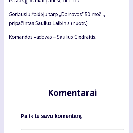
Pastarąjį dzūkai patiesė net 11:0.
Geriausiu žaidėju tarp „Dainavos” 50-mečių
pripažintas Saulius Laibinis (nuotr.).
Komandos vadovas – Saulius Giedraitis.
Komentarai
Palikite savo komentarą