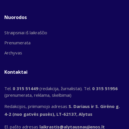
Nuorodos
Straipsniai iš laikraščio
Prenumerata
Archyvas
Kontaktai
Tel.
0 315 51449
(redakcija, žurnalistai). Tel.
0 315 51956
(prenumerata, reklama, skelbimai)
Redakcijos, priimamojo adresas
S. Dariaus ir S. Girėno g.
4-2 (nuo gatvės pusės), LT-62137, Alytus
El. pašto adresas
laikrastis@alytausnaujienos.lt