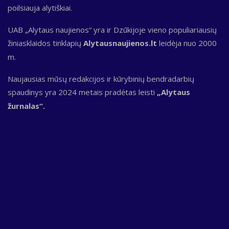
poilsiauja alytiškiai.
UAB „Alytaus naujienos“ yra ir Dzūkijoje vieno populiariausių
žiniasklaidos tinklapių
Alytausnaujienos.lt
leidėja nuo 2000
m.
Naujausias mūsų redakcijos ir kūrybinių bendradarbių
spaudinys yra 2024 metais pradėtas leisti
„Alytaus
žurnalas“.