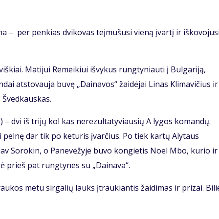
ana – per penkias dvikovas teįmušusi vieną įvartį ir iškovojus
kiai. Matijui Remeikiui išvykus rungtyniauti į Bulgariją,
ndai atstovauja buvę „Dainavos“ žaidėjai Linas Klimavičius ir
s Švedkauskas.
.) – dvi iš trijų kol kas nerezultatyviausių A lygos komandų.
 pelnę dar tik po keturis įvarčius. Po tiek kartų Alytaus
av Sorokin, o Panevėžyje buvo kongietis Noel Mbo, kurio ir
rė prieš pat rungtynes su „Dainava“.
ukos metu sirgalių lauks įtraukiantis žaidimas ir prizai. Bili