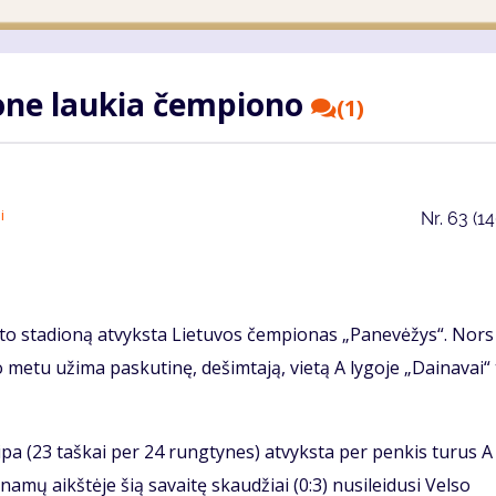
one laukia čempiono
(1)
i
Nr.
63 (1
esto stadioną atvyksta Lietuvos čempionas „Panevėžys“. Nors
metu užima paskutinę, dešimtają, vietą A lygoje „Dainavai“ 
kipa (23 taškai per 24 rungtynes) atvyksta per penkis turus A
namų aikštėje šią savaitę skaudžiai (0:3) nusileidusi Velso