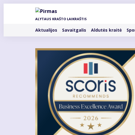
Pereiti
į
pagrindinį
ALYTAUS KRAŠTO LAIKRAŠTIS
turinį
Rubrikos
Aktualijos
Savaitgalis
Aldutės kraitė
Spo