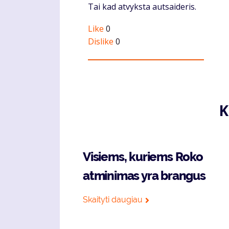
Komentaras
Tai kad atvyksta autsaideris.
Like
0
Dislike
0
K
Visiems, kuriems Roko
atminimas yra brangus
Skaityti daugiau