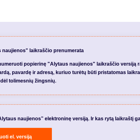
s naujienos" laikraščio prenumerata
meruoti popierinę "Alytaus naujienos" laikraščio versiją 
dą, pavardę ir adresą, kuriuo turėtų būti pristatomas laikraš
dėl tolimesnių žingsnių.
taus naujienos” elektroninę versiją. Ir kas rytą laikraštį ga
ti el. versiją