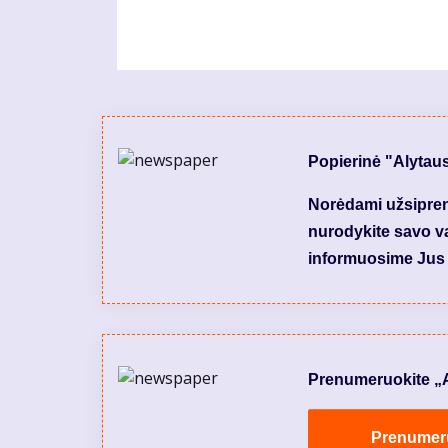
Popierinė "Alytau
Norėdami užsiprenu
nurodykite savo var
informuosime Jus 
Prenumeruokite „Aly
Prenumeruo