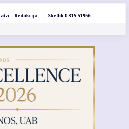
ndinė
rata
Redakcija
Skelbk 0 315 51956
cija