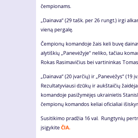
čempionams.
„Dainava“ (29 tašk. per 26 rungt.) irgi alk
vieną pergalę.
Čempionų komandoje žais keli buvę dainaviš
alytiškių „Panevėžyje“ neliko, tačiau koma
Rokas Rasimavičius bei vartininkas Toma
„Dainava“ (20 įvarčių) ir „Panevėžys“ (19 įv
Rezultatyviausi dzūkų ir aukštaičių žaidėjai
komandoje pasižymėjęs ukrainietis Stanisl
čempionų komandos keliai oficialiai išisky
Susitikimo pradžia 16 val. Rungtynių pertra
įsigykite
ČIA.