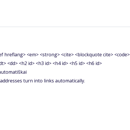
f hreflang> <em> <strong> <cite> <blockquote cite> <code>
<dt> <dd> <h2 id> <h3 id> <h4 id> <h5 id> <h6 id>
 automatiškai
ddresses turn into links automatically.