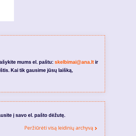
rašykite mums el. paštu:
skelbimai@ana.lt
ir
tis. Kai tik gausime jūsų laišką,
usite į savo el. pašto dėžutę.
Peržiūrėti visą leidinių archyvą