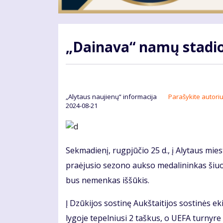
„Dainava“ namų stadi
„Alytaus naujienų“ informacija
Parašykite autoriu
2024-08-21
Sekmadienį, rugpjūčio 25 d., į Alytaus mi
praėjusio sezono aukso medalininkas šiuo 
bus nemenkas iššūkis.
Į Dzūkijos sostinę Aukštaitijos sostinės e
lygoje tepelniusi 2 taškus, o UEFA turnyre 