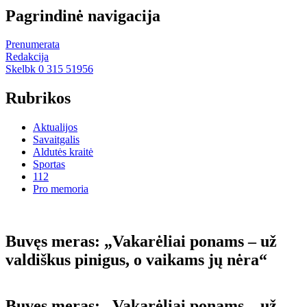
Pagrindinė navigacija
Prenumerata
Redakcija
Skelbk 0 315 51956
Rubrikos
Aktualijos
Savaitgalis
Aldutės kraitė
Sportas
112
Pro memoria
Buvęs meras: „Vakarėliai ponams – už
valdiškus pinigus, o vaikams jų nėra“
Buvęs meras: „Vakarėliai ponams – už