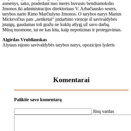
asmenys, sako, pradedant nuo merės buvusio bendramokslio
žmonos iki administracijos direktoriaus V. Arbačiausko sesers,
tarybos nario Rimo Marčiulyno žmonos. O tarybos narys Marius
Mickevičius pats „netikėtai“ įsidarbino vienoje iš savivaldybės
įstaigų, gaudamas toli gražu ne kuklų atlygį už savo darbą.
Mūsų nuomone, tai ne kas kita, kaip nepotizmas ir protegavimas.
Algirdas Vrubliauskas
Alytaus rajono savivaldybės tarybos narys, opozicijos lyderis
Komentarai
Palikite savo komentarą
Jūsų vardas