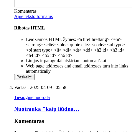
Komentaras
Apie teksto formatus
Ribotas HTML
Leidžiamos HTML žymės: <a href hreflang> <em>
<strong> <cite> <blockquote cite> <code> <ul type>
<ol start type> <li> <dl> <dt> <dd> <h2 id> <h3 id>
<h4 id> <h5 id> <h6 id>
Linijos ir paragrafai atskiriami automatiškai
Web page addresses and email addresses turn into links
automatically.
Vaclas
- 2025-04-09 - 05:58
Tiesioginė nuoroda
Nuotrauka "kaip liūdna…
Komentaras