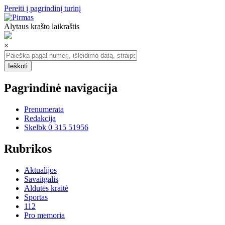
Pereiti į pagrindinį turinį
Alytaus krašto laikraštis
×
Pagrindinė navigacija
Prenumerata
Redakcija
Skelbk 0 315 51956
Rubrikos
Aktualijos
Savaitgalis
Aldutės kraitė
Sportas
112
Pro memoria