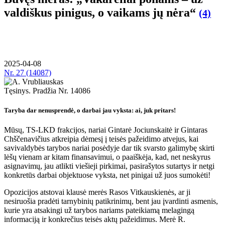
valdiškus pinigus, o vaikams jų nėra“
(4)
2025-04-08
Nr.
27 (14087)
Tęsinys. Pradžia Nr. 14086
Taryba dar nenusprendė, o darbai jau vyksta: ai, juk pritars!
Mūsų, TS-LKD frakcijos, nariai Gintarė Jociunskaitė ir Gintaras
Chščenavičius atkreipia dėmesį į teisės pažeidimo atvejus, kai
savivaldybės tarybos nariai posėdyje dar tik svarsto galimybę skirti
lėšų vienam ar kitam finansavimui, o paaiškėja, kad, net neskyrus
asignavimų, jau atlikti viešieji pirkimai, pasirašytos sutartys ir netgi
konkretūs darbai objektuose vyksta, net pinigai už juos sumokėti!
Opozicijos atstovai klausė merės Rasos Vitkauskienės, ar ji
nesiruošia pradėti tarnybinių patikrinimų, bent jau įvardinti asmenis,
kurie yra atsakingi už tarybos nariams pateikiamą melagingą
informaciją ir konkrečius teisės aktų pažeidimus. Merė R.