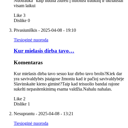
Nuotrauka "kaip liūdna žiūrėti į nutolusi traukinį ir tikriausiai
visam laikui
Like
3
Dislike
0
Pivasiuniškis
- 2025-04-08 - 19:10
Tiesioginė nuoroda
Kur mielasis dirba tavo…
Komentaras
Kur mielasis dirba tavo sesuo kur dirbo tavo brolis?Kiek dar
yra savivaldybės įstaigose žmoniu kad ir pačioj savivaldybėje
Slavinskaite kieno giminė?Taip kad teisuolio bandai rajone
sukelti nepasitenkinimą esama valdžia.Nahalu nahalas.
Like
2
Dislike
1
Nesuprantu
- 2025-04-08 - 13:21
Tiesioginė nuoroda