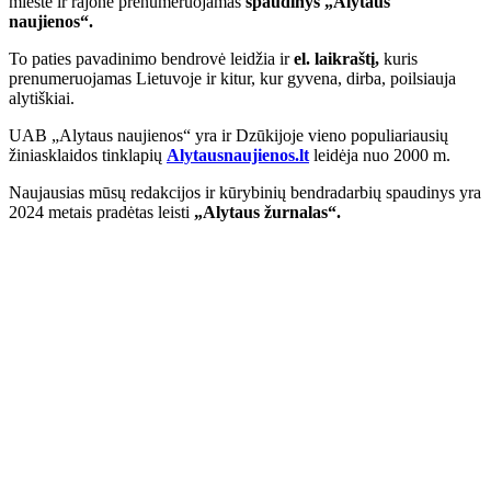
mieste ir rajone prenumeruojamas
spaudinys „Alytaus
naujienos“.
To paties pavadinimo bendrovė leidžia ir
el. laikraštį,
kuris
prenumeruojamas Lietuvoje ir kitur, kur gyvena, dirba, poilsiauja
alytiškiai.
UAB „Alytaus naujienos“ yra ir Dzūkijoje vieno populiariausių
žiniasklaidos tinklapių
Alytausnaujienos.lt
leidėja nuo 2000 m.
Naujausias mūsų redakcijos ir kūrybinių bendradarbių spaudinys yra
2024 metais pradėtas leisti
„Alytaus žurnalas“.