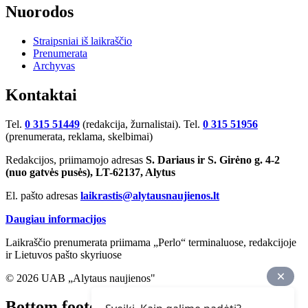
Nuorodos
Straipsniai iš laikraščio
Prenumerata
Archyvas
Kontaktai
Tel.
0 315 51449
(redakcija, žurnalistai). Tel.
0 315 51956
(prenumerata, reklama, skelbimai)
Redakcijos, priimamojo adresas
S. Dariaus ir S. Girėno g. 4-2
(nuo gatvės pusės), LT-62137, Alytus
El. pašto adresas
laikrastis@alytausnaujienos.lt
Daugiau informacijos
Laikraščio prenumerata priimama „Perlo“ terminaluose, redakcijoje
ir Lietuvos pašto skyriuose
© 2026 UAB „Alytaus naujienos"
Bottom footer