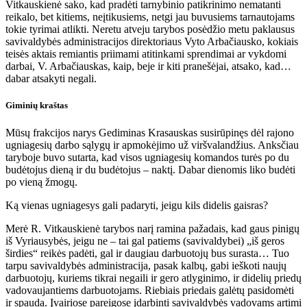
Vitkauskienė sako, kad pradėti tarnybinio patikrinimo nematanti
reikalo, bet kitiems, neįtikusiems, netgi jau buvusiems tarnautojams
tokie tyrimai atlikti. Neretu atveju tarybos posėdžio metu paklausus
savivaldybės administracijos direktoriaus Vyto Arbačiausko, kokiais
teisės aktais remiantis priimami atitinkami sprendimai ar vykdomi
darbai, V. Arbačiauskas, kaip, beje ir kiti pranešėjai, atsako, kad…
dabar atsakyti negali.
Giminių kraštas
Mūsų frakcijos narys Gediminas Krasauskas susirūpinęs dėl rajono
ugniagesių darbo sąlygų ir apmokėjimo už viršvalandžius. Anksčiau
taryboje buvo sutarta, kad visos ugniagesių komandos turės po du
budėtojus dieną ir du budėtojus – naktį. Dabar dienomis liko budėti
po vieną žmogų.
Ką vienas ugniagesys gali padaryti, jeigu kils didelis gaisras?
Merė R. Vitkauskienė tarybos narį ramina pažadais, kad gaus pinigų
iš Vyriausybės, jeigu ne – tai gal patiems (savivaldybei) „iš geros
širdies“ reikės padėti, gal ir daugiau darbuotojų bus surasta… Tuo
tarpu savivaldybės administracija, pasak kalbų, gabi ieškoti naujų
darbuotojų, kuriems tikrai negaili ir gero atlyginimo, ir didelių priedų
vadovaujantiems darbuotojams. Riebiais priedais galėtų pasidomėti
ir spauda. Įvairiose pareigose įdarbinti savivaldybės vadovams artimi