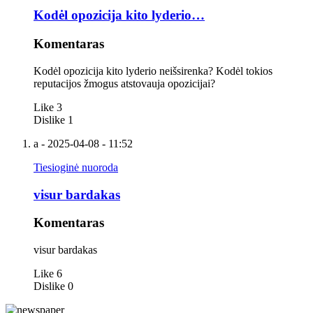
Kodėl opozicija kito lyderio…
Komentaras
Kodėl opozicija kito lyderio neišsirenka? Kodėl tokios
reputacijos žmogus atstovauja opozicijai?
Like
3
Dislike
1
a
- 2025-04-08 - 11:52
Tiesioginė nuoroda
visur bardakas
Komentaras
visur bardakas
Like
6
Dislike
0