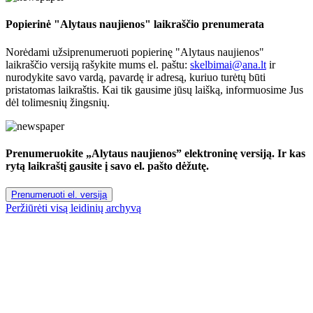
Popierinė "Alytaus naujienos" laikraščio prenumerata
Norėdami užsiprenumeruoti popierinę "Alytaus naujienos"
laikraščio versiją rašykite mums el. paštu:
skelbimai@ana.lt
ir
nurodykite savo vardą, pavardę ir adresą, kuriuo turėtų būti
pristatomas laikraštis. Kai tik gausime jūsų laišką, informuosime Jus
dėl tolimesnių žingsnių.
Prenumeruokite „Alytaus naujienos” elektroninę versiją. Ir kas
rytą laikraštį gausite į savo el. pašto dėžutę.
Prenumeruoti el. versiją
Peržiūrėti visą leidinių archyvą