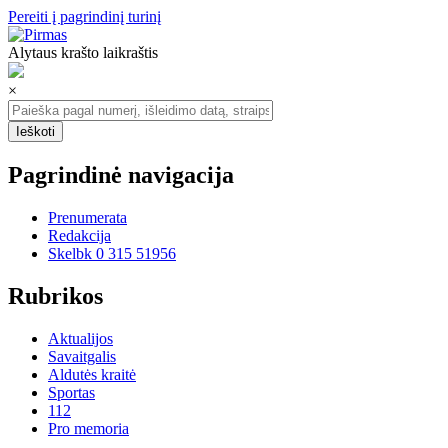
Pereiti į pagrindinį turinį
Alytaus krašto laikraštis
×
Pagrindinė navigacija
Prenumerata
Redakcija
Skelbk 0 315 51956
Rubrikos
Aktualijos
Savaitgalis
Aldutės kraitė
Sportas
112
Pro memoria