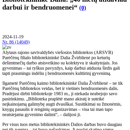
darbui ir bendruomenei“
(0)
2024-11-19
Nr.
86 (14049)
Alytaus rajono savivaldybės viešosios bibliotekos (ARSVB)
Parėčėnų filialo bibliotekininkė Dalia Žvirblienė po keturių
dešimtmečių darbo atsisveikino su kolektyvu ir skaitytojais. Jos
gyvenimas – tai ryškus pavyzdys, kaip darbui atiduota širdis gali
tapti prasmingu indėliu į bendruomenės kultūrinį gyvenimą.
Ilgametė Parėčėnų kaimo bibliotekininkė Dalia Žvirblienė – ne tik
Parėčėnų bibliotekos veidas, bet ir vietinės bendruomenės dalis.
Pradėjusi dirbti bibliotekoje 1983 m., ji niekada neabejojo savo
pasirinkimu. „Biblioteka praplėtė mano akiratį ir suteikė
neįkainojamą galimybę augti dvasiškai. Susitikimai su žmonėmis,
knygų pasaulis ir renginių organizavimas – visa tai man tapo
neatsiejama gyvenimo dalimi“, – dalijosi ji.
Per visus tuos metus bibliotekininkės Dalios darbas buvo daugiau
nei tik pareiga – tai buvo pašaukimas. Ji nuolat skatino vietos