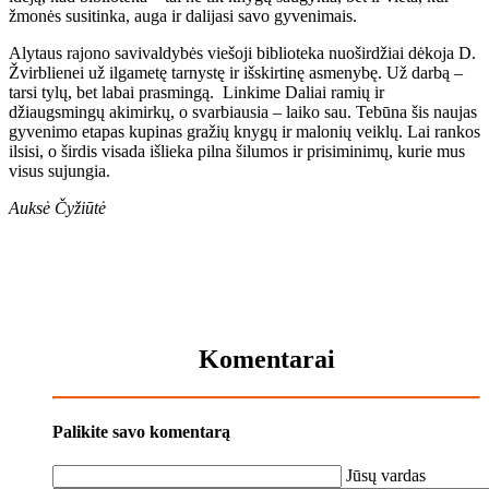
žmonės susitinka, auga ir dalijasi savo gyvenimais.
Alytaus rajono savivaldybės viešoji biblioteka nuoširdžiai dėkoja D.
Žvirblienei už ilgametę tarnystę ir išskirtinę asmenybę. Už darbą –
tarsi tylų, bet labai prasmingą. Linkime Daliai ramių ir
džiaugsmingų akimirkų, o svarbiausia – laiko sau. Tebūna šis naujas
gyvenimo etapas kupinas gražių knygų ir malonių veiklų. Lai rankos
ilsisi, o širdis visada išlieka pilna šilumos ir prisiminimų, kurie mus
visus sujungia.
Auksė Čyžiūtė
Komentarai
Palikite savo komentarą
Jūsų vardas