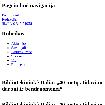
Pagrindinė navigacija
Prenumerata
Redakcija
Skelbk 0 315 51956
Rubrikos
Aktualijos
Savaitgalis
Aldutės kraitė
Sportas
112
Pro memoria
Bibliotekininkė Dalia: „40 metų atidaviau
darbui ir bendruomenei“
Bibliotekininkė Dalia: „40 metų atidaviau