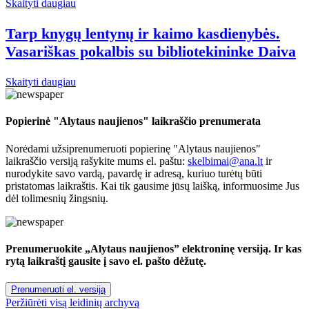
Skaityti daugiau
Tarp knygų lentynų ir kaimo kasdienybės.
Vasariškas pokalbis su bibliotekininke Daiva
Skaityti daugiau
Popierinė "Alytaus naujienos" laikraščio prenumerata
Norėdami užsiprenumeruoti popierinę "Alytaus naujienos"
laikraščio versiją rašykite mums el. paštu:
skelbimai@ana.lt
ir
nurodykite savo vardą, pavardę ir adresą, kuriuo turėtų būti
pristatomas laikraštis. Kai tik gausime jūsų laišką, informuosime Jus
dėl tolimesnių žingsnių.
Prenumeruokite „Alytaus naujienos” elektroninę versiją. Ir kas
rytą laikraštį gausite į savo el. pašto dėžutę.
Prenumeruoti el. versiją
Peržiūrėti visą leidinių archyvą