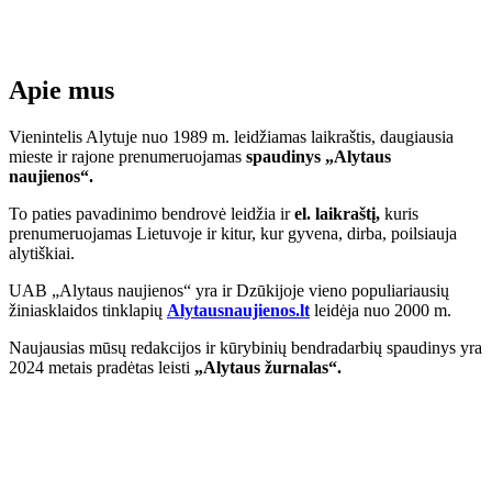
Apie mus
Vienintelis Alytuje nuo 1989 m. leidžiamas laikraštis, daugiausia
mieste ir rajone prenumeruojamas
spaudinys „Alytaus
naujienos“.
To paties pavadinimo bendrovė leidžia ir
el. laikraštį,
kuris
prenumeruojamas Lietuvoje ir kitur, kur gyvena, dirba, poilsiauja
alytiškiai.
UAB „Alytaus naujienos“ yra ir Dzūkijoje vieno populiariausių
žiniasklaidos tinklapių
Alytausnaujienos.lt
leidėja nuo 2000 m.
Naujausias mūsų redakcijos ir kūrybinių bendradarbių spaudinys yra
2024 metais pradėtas leisti
„Alytaus žurnalas“.