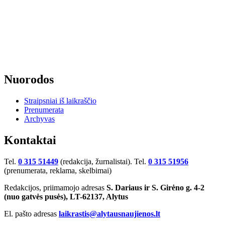
Nuorodos
Straipsniai iš laikraščio
Prenumerata
Archyvas
Kontaktai
Tel.
0 315 51449
(redakcija, žurnalistai). Tel.
0 315 51956
(prenumerata, reklama, skelbimai)
Redakcijos, priimamojo adresas
S. Dariaus ir S. Girėno g. 4-2
(nuo gatvės pusės), LT-62137, Alytus
El. pašto adresas
laikrastis@alytausnaujienos.lt