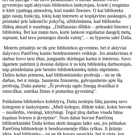
gyventojus tapti aktyviais bibliotekos lankytojais, kvietė į renginius
ir kūrė ypatingą atmosferą, kuri traukė žmones. O kai biblioteka
įgijo naujų funkcijų, tokių kaip interneto ar kopijavimo paslaugos, ji
prisitaikė prie laikmečio pokyčių, užtikrindama, kad biblioteka
išliktų aktuali ir naudinga. „Didžiausias iššūkis – pritraukti žmones į
biblioteką. Bet kai matai tuos, kurie lankosi reguliariai daugelį metų,
supranti, kad tavo pastangos duoda vaisių“, – su šypsena sakė Dalia.
Moteris prisidėjo ne tik prie bibliotekos gyvenimo, bet ir aktyviai
dalyvavo Parėčėnų kaimo bendruomenės veikloje. Jos atsidavimas ir
darbas buvo tarsi tiltas, jungiantis skirtingas kartas ir interesus. Savo
ilgamete patirtimi ji dosniai dalijosi ir su kitų bibliotekų darbuotojais,
taip prisidėdama prie bendro bibliotekininkų tinklo stiprinimo.
Dalios kelias primena, kad bibliotekininko profesija – tai ne tik
darbas, bet ir misija. Jauniems žmonėms, galvojantiems apie šią
profesiją, Dalia pataria: „Ši profesija ugdo žmogų dvasiškai ir
emociškai, suteikia žinias ir praturtina gyvenimą“.
Palikdama bibliotekos kolektyvą, Dalia neslepia šiltų jausmų savo
kolegoms ir lankytojams: „Mieli kolegos, išlikite tokie, kokie buvote
– nuoširdūs, vieningi, kūrybingi. Tegul jūsų darbas visada būna
kupinas šviesos ir įkvėpimo“. Nors dabar buvusi Parėčėnų
bibliotekininkė Dalia ketina skirti daugiau laiko sau, jos pėdsakas
Parėčėnų bibliotekoje ir bendruomenėje išliks ryškus. Ji įkūnijo
idėją, kad biblioteka – tai ne tik knygų saugykla, bet ir vieta, kur