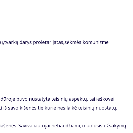
rių,tvarką darys proletarijatas,sėkmės komunizme
dūroje buvo nustatyta teisinių aspektų, tai ieškovei
iš savo kišenės tie kurie nesilaikė teisinių nuostatų.
išenės. Savivaliautojai nebaudžiami, o uolusis užsakymų