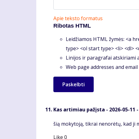
Apie teksto formatus
Ribotas HTML
Leidžiamos HTML žymės: <a hre
type> <ol start type> <li> <dl> 
Linijos ir paragrafai atskiriami
Web page addresses and email a
Kas artimiau pažįsta
- 2026-05-11 -
Komentaras
šią mokytoją, tikrai nenorėtų, kad ji
Like
0