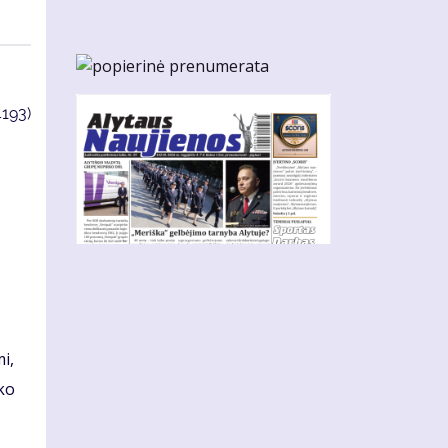
4193)
i,
iko