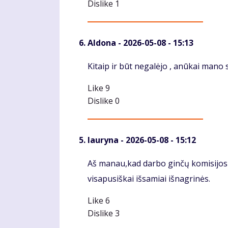
Dislike
1
Aldona
- 2026-05-08 - 15:13
Komentaras
Kitaip ir būt negalėjo , anūkai mano 
Like
9
Dislike
0
lauryna
- 2026-05-08 - 15:12
Komentaras
Aš manau,kad darbo ginčų komisijos t
visapusiškai išsamiai išnagrinės.
Like
6
Dislike
3