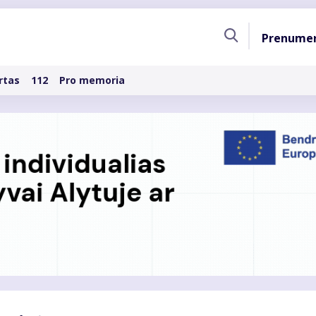
Pagri
Prenume
naviga
rtas
112
Pro memoria