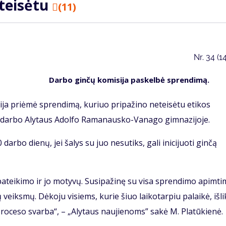
eteisėtu
(11)
Nr.
34 (1
Darbo ginčų komisija paskelbė sprendimą.
ija priėmė sprendimą, kuriuo pripažino neteisėtu etikos
iš darbo Alytaus Adolfo Ramanausko-Vanago gimnazijoje.
arbo dienų, jei šalys su juo nesutiks, gali inicijuoti ginčą
teikimo ir jo motyvų. Susipažinę su visa sprendimo apimtim
veiksmų. Dėkoju visiems, kurie šiuo laikotarpiu palaikė, išl
 proceso svarba“, – „Alytaus naujienoms” sakė M. Platūkienė.