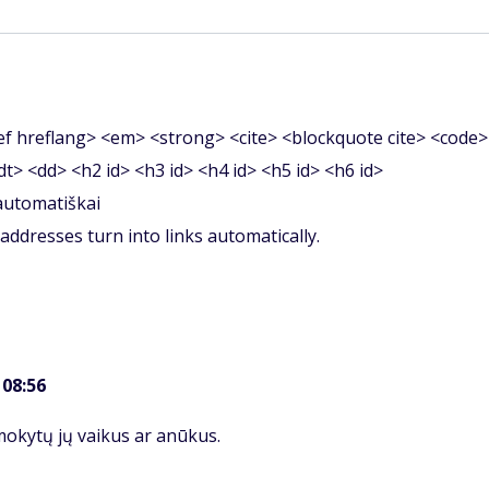
f hreflang> <em> <strong> <cite> <blockquote cite> <code>
<dt> <dd> <h2 id> <h3 id> <h4 id> <h5 id> <h6 id>
 automatiškai
ddresses turn into links automatically.
 08:56
 mokytų jų vaikus ar anūkus.