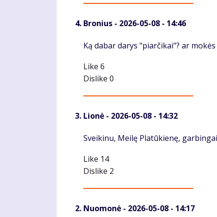
Bronius
- 2026-05-08 - 14:46
Komentaras
Ką dabar darys "piarčikai"? ar mokės
Like
6
Dislike
0
Lionė
- 2026-05-08 - 14:32
Komentaras
Sveikinu, Meilę Platūkienę, garbingai
Like
14
Dislike
2
Nuomonė
- 2026-05-08 - 14:17