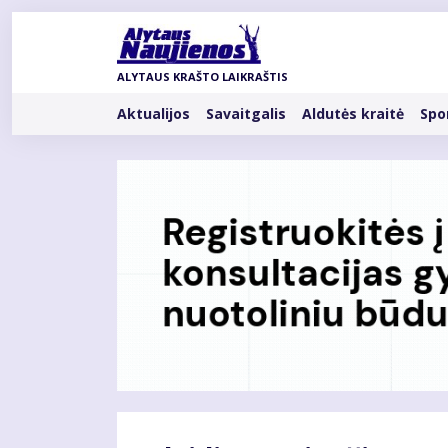
Pereiti
į
pagrindinį
ALYTAUS KRAŠTO LAIKRAŠTIS
turinį
Rubrikos
Aktualijos
Savaitgalis
Aldutės kraitė
Spo