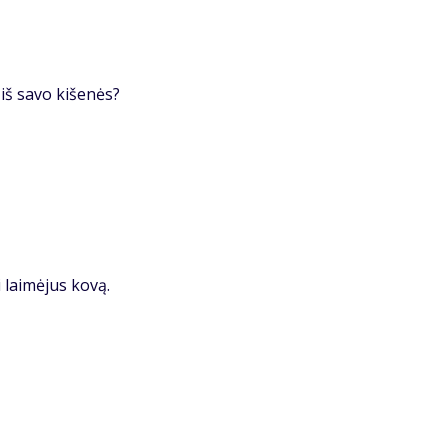
 iš savo kišenės?
 laimėjus kovą.