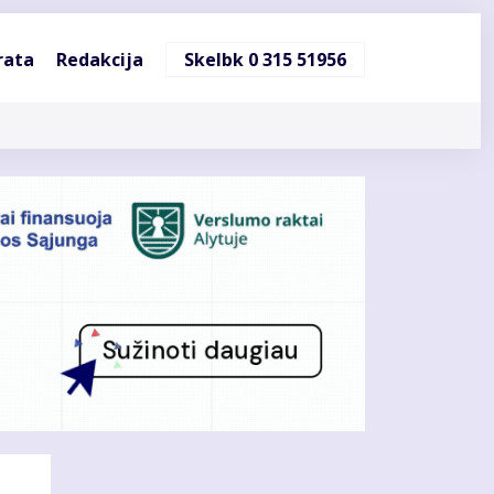
ndinė
rata
Redakcija
Skelbk 0 315 51956
cija