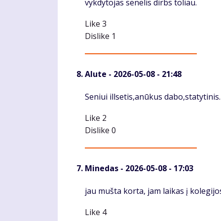
vykdytojas senelis dirbs toliau.
Like
3
Dislike
1
Alute
- 2026-05-08 - 21:48
Komentaras
Seniui illsetis,anūkus dabo,statytinis.
Like
2
Dislike
0
Minedas
- 2026-05-08 - 17:03
Komentaras
jau mušta korta, jam laikas į kolegij
Like
4