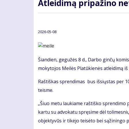
Atleidimą pripažino n
2026-05-08
Šiandien, gegužės 8 d., Darbo ginčų komis
mokytojos Meilės Platūkienės atleidimą 
Raštiškas sprendimas bus išsiųstas per 10 d
teisme.
„Šiuo metu laukiame raštiško sprendimo pa
kartu su advokatu spręsime dėl tolimesnių 
objektyvūs ir tikėjo teisėto bei sąžiningo