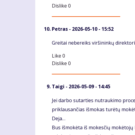
Dislike
0
Petras
- 2026-05-10 - 15:52
Komentaras
Greitai nebereiks viršininkų direkto
Like
0
Dislike
0
Taigi
- 2026-05-09 - 14:45
Komentaras
Jei darbo sutarties nutraukimo proce
priklausančias išmokas turėtų mokėti 
Deja…
Bus išmokėta iš mokesčių mokėtojų k