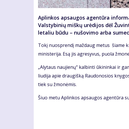
Aplinkos apsaugos agentūra informav
Valstybinių miškų urėdijos dėl Žuvi
letaliu būdu – nušovimo arba sume
Tokį nuosprendį maždaug metus šiame kra
ministerija. Esą jis agresyvus, puola žmon
„Alytaus naujienų“ kalbinti ūkininkai ir g
liudija apie draugišką Raudonosios knygos a
tiek su žmonėmis.
Šiuo metu Aplinkos apsaugos agentūra su