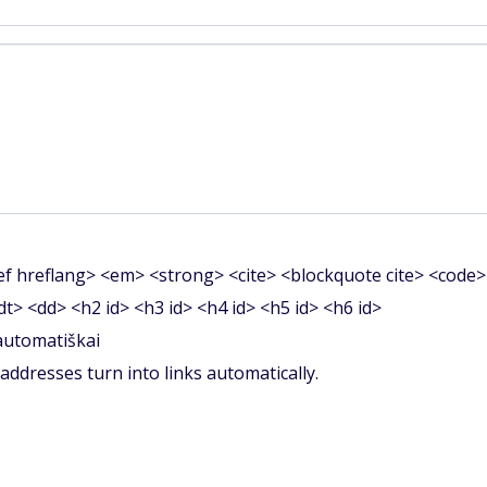
f hreflang> <em> <strong> <cite> <blockquote cite> <code>
<dt> <dd> <h2 id> <h3 id> <h4 id> <h5 id> <h6 id>
 automatiškai
ddresses turn into links automatically.