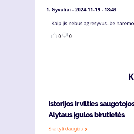
Gyvuliai
- 2024-11-19 - 18:43
Komentaras
Kaip jis nebus agresyvus...be haremo
0
0
K
Istorijos ir vilties saugotojo
Alytaus įgulos birutietės
Skaityti daugiau