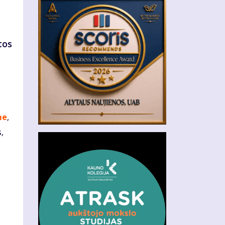
tos
me
,
,