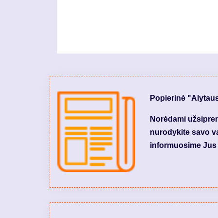
Popierinė "Alytau
Norėdami užsiprenu
nurodykite savo var
informuosime Jus 