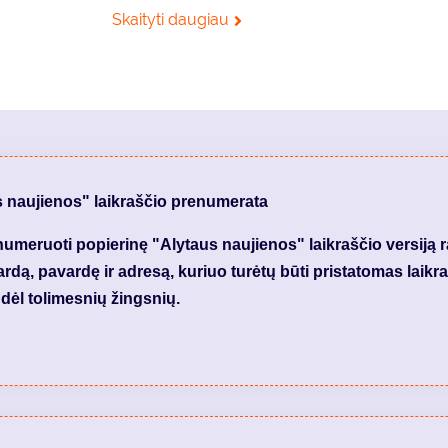
Skaityti daugiau
s naujienos" laikraščio prenumerata
meruoti popierinę "Alytaus naujienos" laikraščio versiją 
dą, pavardę ir adresą, kuriuo turėtų būti pristatomas laikraš
dėl tolimesnių žingsnių.