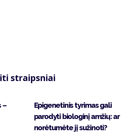
iti straipsniai
s –
Epigenetinis tyrimas gali
parodyti biologinį amžių: ar
norėtumėte jį sužinoti?