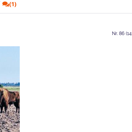
?
(1)
Nr.
86 (1