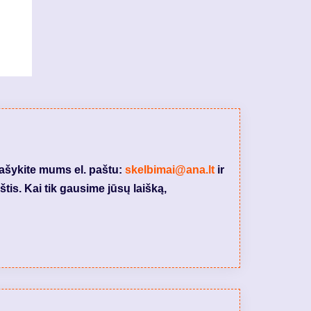
rašykite mums el. paštu:
skelbimai@ana.lt
ir
tis. Kai tik gausime jūsų laišką,