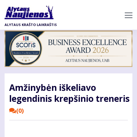
Pereiti
į
pagrindinį
ALYTAUS KRAŠTO LAIKRAŠTIS
turinį
Amžinybėn iškeliavo
legendinis krepšinio treneris
(0)