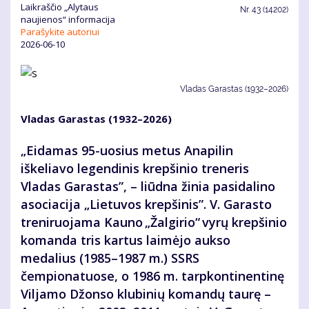
Laikraščio „Alytaus
Nr.
43 (14202)
naujienos“ informacija
Parašykite autoriui
2026-06-10
Vladas Garastas (1932–2026)
Vladas Garastas (1932–2026)
„Eidamas 95-uosius metus Anapilin
iškeliavo legendinis krepšinio treneris
Vladas Garastas”, – liūdna žinia pasidalino
asociacija „Lietuvos krepšinis”. V. Garasto
treniruojama Kauno „Žalgirio“ vyrų krepšinio
komanda tris kartus laimėjo aukso
medalius (1985–1987 m.) SSRS
čempionatuose, o 1986 m. tarpkontinentinę
Viljamo Džonso klubinių komandų taurę –