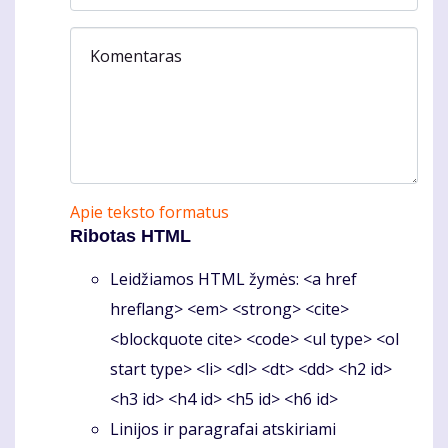
Komentaras
Apie teksto formatus
Ribotas HTML
Leidžiamos HTML žymės: <a href
hreflang> <em> <strong> <cite>
<blockquote cite> <code> <ul type> <ol
start type> <li> <dl> <dt> <dd> <h2 id>
<h3 id> <h4 id> <h5 id> <h6 id>
Linijos ir paragrafai atskiriami