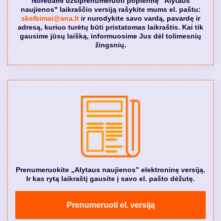
Norėdami užsiprenumeruoti popierinę "Alytaus
naujienos" laikraščio versiją rašykite mums el. paštu:
skelbimai@ana.lt
ir nurodykite savo vardą, pavardę ir
adresą, kuriuo turėtų būti pristatomas laikraštis. Kai tik
gausime jūsų laišką, informuosime Jus dėl tolimesnių
žingsnių.
Prenumeruokite „Alytaus naujienos” elektroninę versiją.
Ir kas rytą laikraštį gausite į savo el. pašto dėžutę.
Prenumeruoti el. versiją