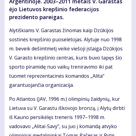
Argentinoje. 2003–2011 metais V. Garastas
ėjo Lietuvos krepšinio federacijos
prezidento pareigas.
Alytiškiams V. Garastas žinomas kaip Dzūkijos
sostinės krepšinio puoselėtojas. Alytuje nuo 1998
m. beveik dešimtmetį veikė viešoji įstaiga Dzūkijos
V. Garasto krepšinio centras, kuris buvo tapęs šio
sporto piramidę nuo vaikų treniravimo iki pat
tuomet reprezentacinės komandos „Alita“
garantuojančia organizacija.
Po Atlantos (JAV, 1996 m.) olimpinių žaidynių, kur
Lietuva su V. Garastu iškovojo bronzą, į Alytų dirbti
iš Kauno persikėlęs treneris 1997–1998 m.
vadovavo „Alitai-Savy”, su juo į komandą atvyko
olimpiniai medalininkai Tomas Pačėsas ir Rytis