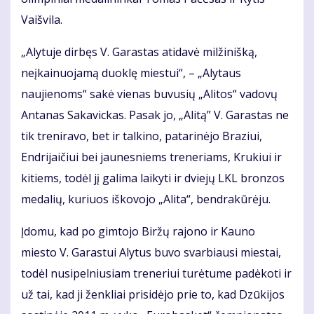
Vaišvila.
„Alytuje dirbęs V. Garastas atidavė milžinišką,
neįkainuojamą duoklę miestui“, – „Alytaus
naujienoms“ sakė vienas buvusių „Alitos“ vadovų
Antanas Sakavickas. Pasak jo, „Alitą” V. Garastas ne
tik treniravo, bet ir talkino, patarinėjo Braziui,
Endrijaičiui bei jaunesniems treneriams, Krukiui ir
kitiems, todėl jį galima laikyti ir dviejų LKL bronzos
medalių, kuriuos iškovojo „Alita“, bendrakūrėju.
Įdomu, kad po gimtojo Biržų rajono ir Kauno
miesto V. Garastui Alytus buvo svarbiausi miestai,
todėl nusipelniusiam treneriui turėtume padėkoti ir
už tai, kad ji ženkliai prisidėjo prie to, kad Dzūkijos