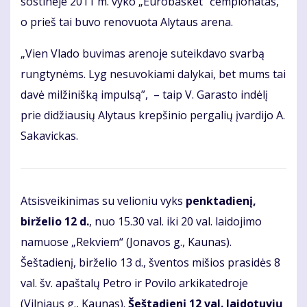
sostinėje 2011 m. vyko „Eurobasket“ čempionatas,
o prieš tai buvo renovuota Alytaus arena.
„Vien Vlado buvimas arenoje suteikdavo svarbą
rungtynėms. Lyg nesuvokiami dalykai, bet mums tai
davė milžinišką impulsą”, – taip V. Garasto indėlį
prie didžiausių Alytaus krepšinio pergalių įvardijo A.
Sakavickas.
Atsisveikinimas su velioniu vyks
penktadienį,
birželio 12 d.
, nuo 15.30 val. iki 20 val. laidojimo
namuose „Rekviem“ (Jonavos g., Kaunas).
Šeštadienį, birželio 13 d., šventos mišios prasidės 8
val. šv. apaštalų Petro ir Povilo arkikatedroje
(Vilniaus g., Kaunas).
Šeštadienį 12 val. laidotuvių