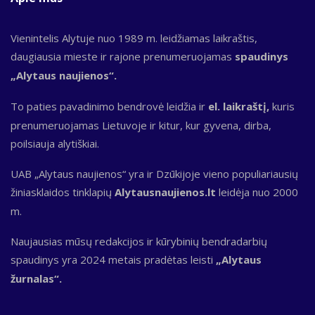
Vienintelis Alytuje nuo 1989 m. leidžiamas laikraštis,
daugiausia mieste ir rajone prenumeruojamas
spaudinys
„Alytaus naujienos“.
To paties pavadinimo bendrovė leidžia ir
el. laikraštį,
kuris
prenumeruojamas Lietuvoje ir kitur, kur gyvena, dirba,
poilsiauja alytiškiai.
UAB „Alytaus naujienos“ yra ir Dzūkijoje vieno populiariausių
žiniasklaidos tinklapių
Alytausnaujienos.lt
leidėja nuo 2000
m.
Naujausias mūsų redakcijos ir kūrybinių bendradarbių
spaudinys yra 2024 metais pradėtas leisti
„Alytaus
žurnalas“.