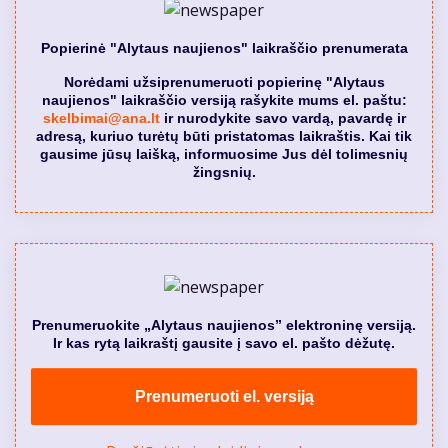
Popierinė "Alytaus naujienos" laikraščio prenumerata
Norėdami užsiprenumeruoti popierinę "Alytaus
naujienos" laikraščio versiją rašykite mums el. paštu:
skelbimai@ana.lt
ir nurodykite savo vardą, pavardę ir
adresą, kuriuo turėtų būti pristatomas laikraštis. Kai tik
gausime jūsų laišką, informuosime Jus dėl tolimesnių
žingsnių.
Prenumeruokite „Alytaus naujienos” elektroninę versiją.
Ir kas rytą laikraštį gausite į savo el. pašto dėžutę.
Prenumeruoti el. versiją