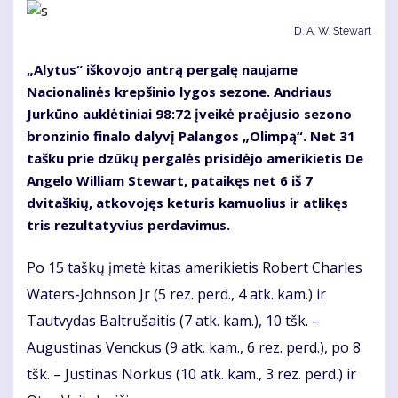
D. A. W. Stewart
„Alytus“ iškovojo antrą pergalę naujame
Nacionalinės krepšinio lygos sezone. Andriaus
Jurkūno auklėtiniai 98:72 įveikė praėjusio sezono
bronzinio finalo dalyvį Palangos „Olimpą“. Net 31
tašku prie dzūkų pergalės prisidėjo amerikietis De
Angelo William Stewart, pataikęs net 6 iš 7
dvitaškių, atkovojęs keturis kamuolius ir atlikęs
tris rezultatyvius perdavimus.
Po 15 taškų įmetė kitas amerikietis Robert Charles
Waters-Johnson Jr (5 rez. perd., 4 atk. kam.) ir
Tautvydas Baltrušaitis (7 atk. kam.), 10 tšk. –
Augustinas Venckus (9 atk. kam., 6 rez. perd.), po 8
tšk. – Justinas Norkus (10 atk. kam., 3 rez. perd.) ir