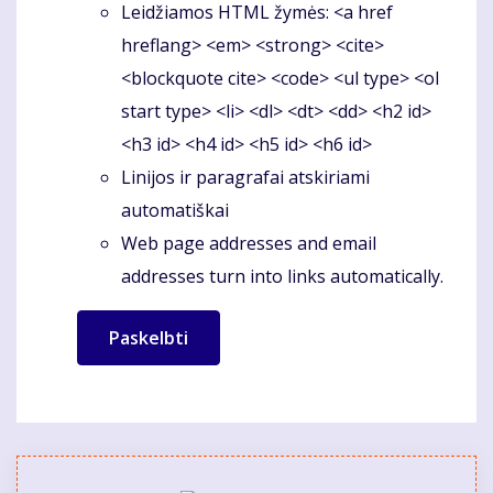
Leidžiamos HTML žymės: <a href
hreflang> <em> <strong> <cite>
<blockquote cite> <code> <ul type> <ol
start type> <li> <dl> <dt> <dd> <h2 id>
<h3 id> <h4 id> <h5 id> <h6 id>
Linijos ir paragrafai atskiriami
automatiškai
Web page addresses and email
addresses turn into links automatically.