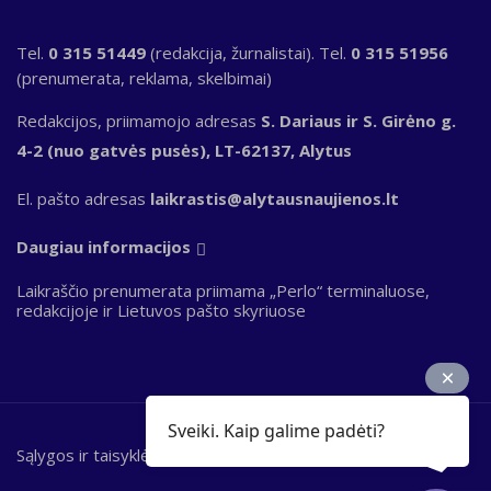
Tel.
0 315 51449
(redakcija, žurnalistai). Tel.
0 315 51956
(prenumerata, reklama, skelbimai)
Redakcijos, priimamojo adresas
S. Dariaus ir S. Girėno g.
4-2 (nuo gatvės pusės), LT-62137, Alytus
El. pašto adresas
laikrastis@alytausnaujienos.lt
Daugiau informacijos
Laikraščio prenumerata priimama „Perlo“ terminaluose,
redakcijoje ir Lietuvos pašto skyriuose
Sveiki. Kaip galime padėti?
Sąlygos ir taisyklės
Bottom