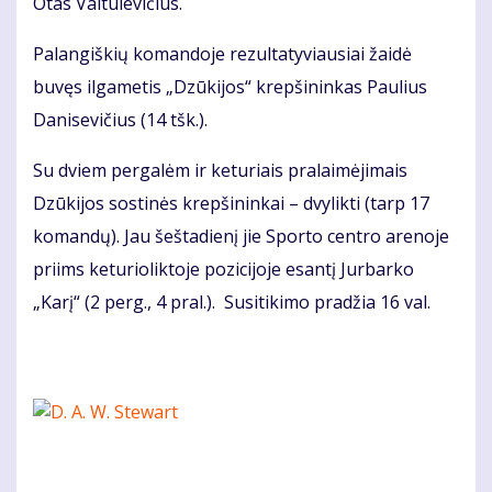
Otas Vaitulevičius.
Palangiškių komandoje rezultatyviausiai žaidė
buvęs ilgametis „Dzūkijos“ krepšininkas Paulius
Danisevičius (14 tšk.).
Su dviem pergalėm ir keturiais pralaimėjimais
Dzūkijos sostinės krepšininkai – dvylikti (tarp 17
komandų). Jau šeštadienį jie Sporto centro arenoje
priims keturioliktoje pozicijoje esantį Jurbarko
„Karį“ (2 perg., 4 pral.). Susitikimo pradžia 16 val.