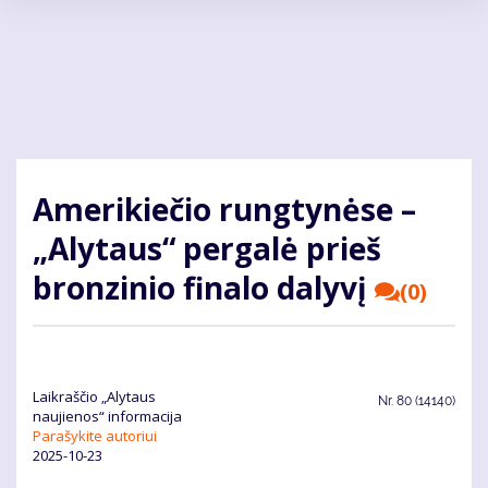
Pereiti
į
pagrindinį
turinį
Amerikiečio rungtynėse –
„Alytaus“ pergalė prieš
bronzinio finalo dalyvį
(0)
Laikraščio „Alytaus
Nr.
80 (14140)
naujienos“ informacija
Parašykite autoriui
2025-10-23