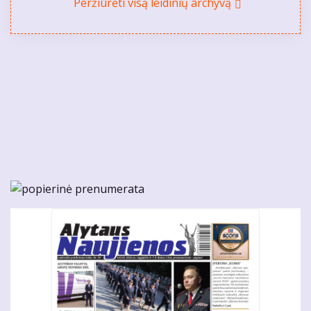
Peržiūrėti visą leidinių archyvą