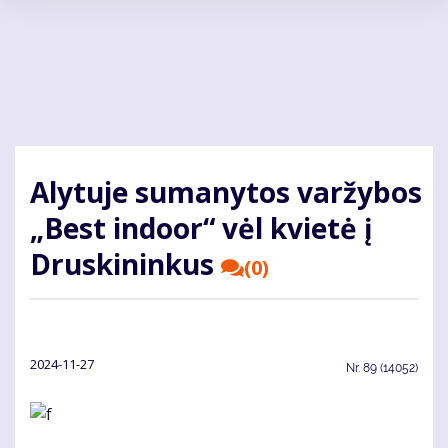
Pereiti
į
pagrindinį
turinį
Alytuje sumanytos varžybos
„Best indoor“ vėl kvietė į
Druskininkus
(0)
2024-11-27
Nr.
89 (14052)