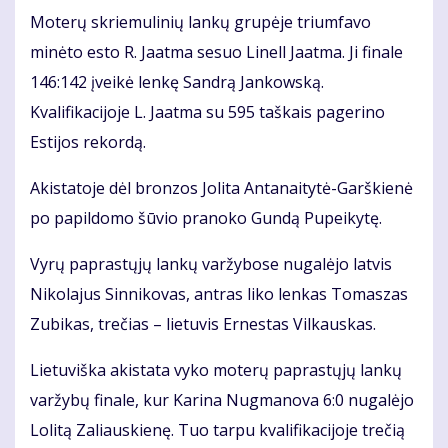
Moterų skriemulinių lankų grupėje triumfavo
minėto esto R. Jaatma sesuo Linell Jaatma. Ji finale
146:142 įveikė lenkę Sandrą Jankowską.
Kvalifikacijoje L. Jaatma su 595 taškais pagerino
Estijos rekordą.
Akistatoje dėl bronzos Jolita Antanaitytė-Garškienė
po papildomo šūvio pranoko Gundą Pupeikytę.
Vyrų paprastųjų lankų varžybose nugalėjo latvis
Nikolajus Sinnikovas, antras liko lenkas Tomaszas
Zubikas, trečias – lietuvis Ernestas Vilkauskas.
Lietuviška akistata vyko moterų paprastųjų lankų
varžybų finale, kur Karina Nugmanova 6:0 nugalėjo
Lolitą Zaliauskienę. Tuo tarpu kvalifikacijoje trečią