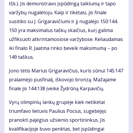
tšk.). Jis demonstravo įspūdingą taiklumą ir tapo
varžybų nugalėtoju. Kaip ir tikėtasi, jis finale
susitiko su J. Grigaravičiumi ir jį nugalėjo 150:144.
150 yra maksimalus taškų skaičius, kurį galima
užfiksuoti atkrintamosiose varžybose. Keliaudamas
iki finalo R. Jaatma rinko beveik maksimumą – po
149 taškus.
Jono tėtis Marius Grigaravičius, kuris sūnui 145:147
pralaimėjo pusfinalį, iškovojo bronzą. Mažajame
finale jis 144:138 įveikė Žydrūną Karpavičių.
Vyrų olimpinių lankų grupėje kiek netikėtai
triumfavo lietuvis Paulius Pocius, sugebėjęs
pranokti pajėgius užsienio sportininkus. Jis
kvalifikacijoje buvo penktas, bet įspūdingai