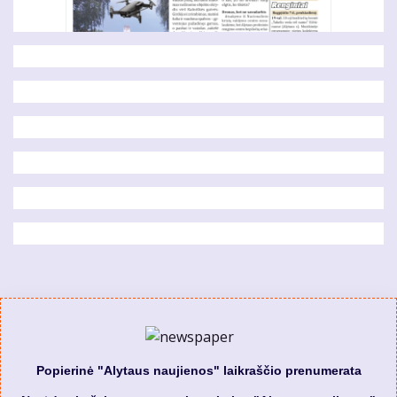
Popierinė "Alytaus naujienos" laikraščio prenumerata