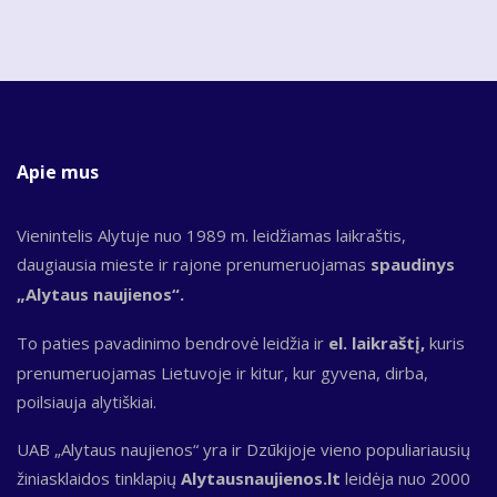
Apie mus
Vienintelis Alytuje nuo 1989 m. leidžiamas laikraštis,
daugiausia mieste ir rajone prenumeruojamas
spaudinys
„Alytaus naujienos“.
To paties pavadinimo bendrovė leidžia ir
el. laikraštį,
kuris
prenumeruojamas Lietuvoje ir kitur, kur gyvena, dirba,
poilsiauja alytiškiai.
UAB „Alytaus naujienos“ yra ir Dzūkijoje vieno populiariausių
žiniasklaidos tinklapių
Alytausnaujienos.lt
leidėja nuo 2000