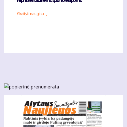
reprezentacinėms sporto ekipoms
Skaityti daugiau