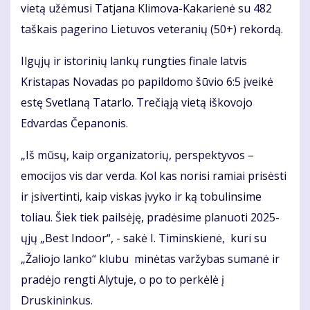
vietą užėmusi Tatjana Klimova-Kakarienė su 482
taškais pagerino Lietuvos veteranių (50+) rekordą.
Ilgųjų ir istorinių lankų rungties finale latvis
Kristapas Novadas po papildomo šūvio 6:5 įveikė
estę Svetlaną Tatarlo. Trečiąją vietą iškovojo
Edvardas Čepanonis.
„Iš mūsų, kaip organizatorių, perspektyvos –
emocijos vis dar verda. Kol kas norisi ramiai prisėsti
ir įsivertinti, kaip viskas įvyko ir ką tobulinsime
toliau. Šiek tiek pailsėję, pradėsime planuoti 2025-
ųjų „Best Indoor“, - sakė I. Timinskienė, kuri su
„Žaliojo lanko“ klubu minėtas varžybas sumanė ir
pradėjo rengti Alytuje, o po to perkėlė į
Druskininkus.