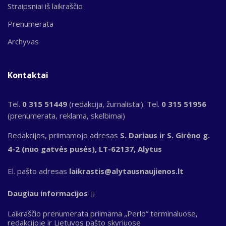
Straipsniai iš laikraščio
Prenumerata
Archyvas
Kontaktai
Tel.
0 315 51449
(redakcija, žurnalistai). Tel.
0 315 51956
(prenumerata, reklama, skelbimai)
Redakcijos, priimamojo adresas
S. Dariaus ir S. Girėno g.
4-2 (nuo gatvės pusės), LT-62137, Alytus
El. pašto adresas
laikrastis@alytausnaujienos.lt
Daugiau informacijos
Laikraščio prenumerata priimama „Perlo“ terminaluose,
redakcijoje ir Lietuvos pašto skyriuose