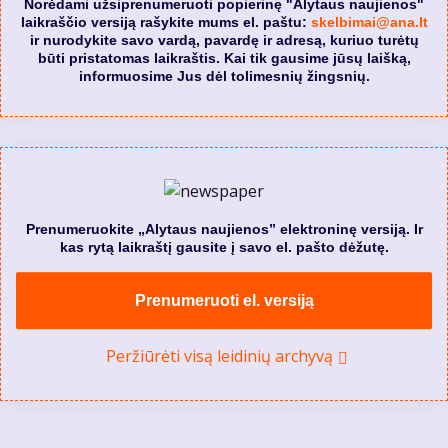
Norėdami užsiprenumeruoti popierinę "Alytaus naujienos"
laikraščio versiją rašykite mums el. paštu:
skelbimai@ana.lt
ir nurodykite savo vardą, pavardę ir adresą, kuriuo turėtų
būti pristatomas laikraštis. Kai tik gausime jūsų laišką,
informuosime Jus dėl tolimesnių žingsnių.
Prenumeruokite „Alytaus naujienos” elektroninę versiją. Ir
kas rytą laikraštį gausite į savo el. pašto dėžutę.
Prenumeruoti el. versiją
Peržiūrėti visą leidinių archyvą