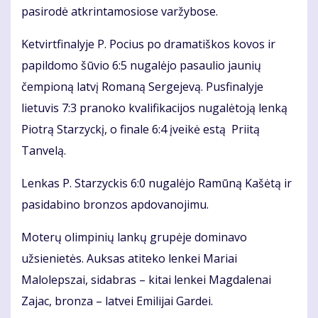
pasirodė atkrintamosiose varžybose.
Ketvirtfinalyje P. Pocius po dramatiškos kovos ir
papildomo šūvio 6:5 nugalėjo pasaulio jaunių
čempioną latvį Romaną Sergejevą. Pusfinalyje
lietuvis 7:3 pranoko kvalifikacijos nugalėtoją lenką
Piotrą Starzyckį, o finale 6:4 įveikė estą Priitą
Tanvelą.
Lenkas P. Starzyckis 6:0 nugalėjo Ramūną Kašėtą ir
pasidabino bronzos apdovanojimu.
Moterų olimpinių lankų grupėje dominavo
užsienietės. Auksas atiteko lenkei Mariai
Malolepszai, sidabras – kitai lenkei Magdalenai
Zajac, bronza – latvei Emilijai Gardei.