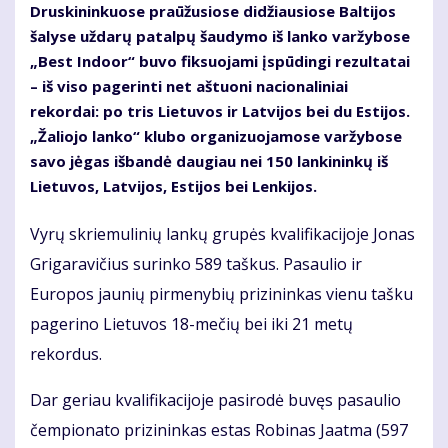
Druskininkuose praūžusiose didžiausiose Baltijos
šalyse uždarų patalpų šaudymo iš lanko varžybose
„Best Indoor“ buvo fiksuojami įspūdingi rezultatai
– iš viso pagerinti net aštuoni nacionaliniai
rekordai: po tris Lietuvos ir Latvijos bei du Estijos.
„Žaliojo lanko“ klubo organizuojamose varžybose
savo jėgas išbandė daugiau nei 150 lankininkų iš
Lietuvos, Latvijos, Estijos bei Lenkijos.
Vyrų skriemulinių lankų grupės kvalifikacijoje Jonas
Grigaravičius surinko 589 taškus. Pasaulio ir
Europos jaunių pirmenybių prizininkas vienu tašku
pagerino Lietuvos 18-mečių bei iki 21 metų
rekordus.
Dar geriau kvalifikacijoje pasirodė buvęs pasaulio
čempionato prizininkas estas Robinas Jaatma (597