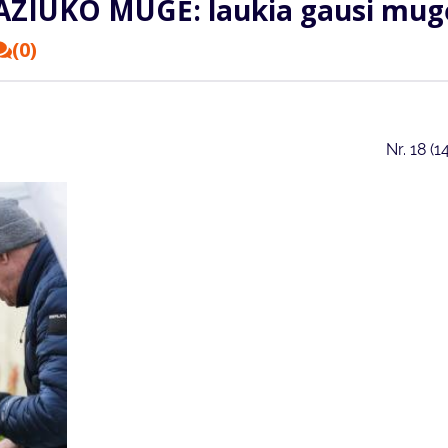
AZIUKO MUGĖ: laukia gausi mugė
(0)
Nr.
18 (1