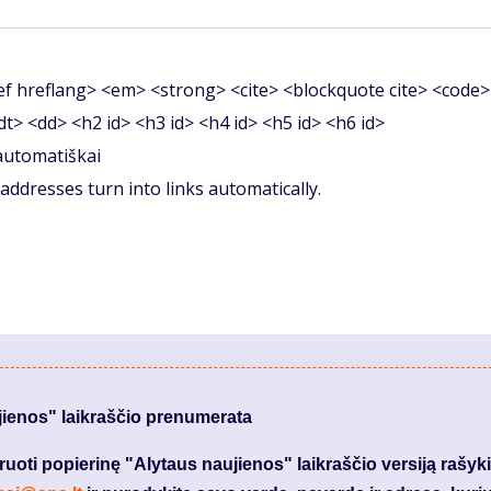
f hreflang> <em> <strong> <cite> <blockquote cite> <code>
<dt> <dd> <h2 id> <h3 id> <h4 id> <h5 id> <h6 id>
 automatiškai
ddresses turn into links automatically.
jienos" laikraščio prenumerata
ti popierinę "Alytaus naujienos" laikraščio versiją rašyki