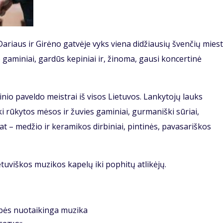
Dariaus ir Girėno gatvėje vyks viena didžiausių švenčių miest
aminiai, gardūs kepiniai ir, žinoma, gausi koncertinė
utinio paveldo meistrai iš visos Lietuvos. Lankytojų lauks
ki rūkytos mėsos ir žuvies gaminiai, gurmaniški sūriai,
 pat – medžio ir keramikos dirbiniai, pintinės, pavasariškos
tuviškos muzikos kapelų iki pophitų atlikėjų.
bės nuotaikinga muzika