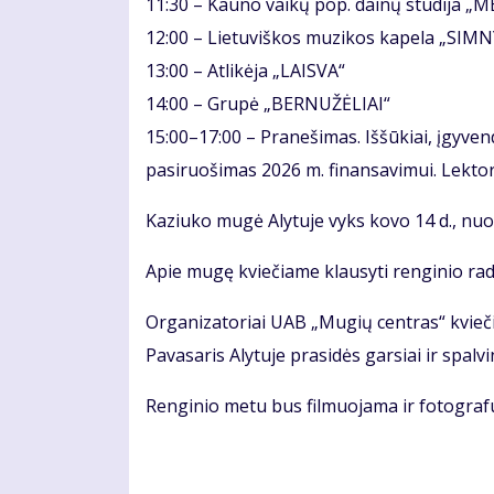
11:30 – Kauno vaikų pop. dainų studija „M
12:00 – Lietuviškos muzikos kapela „SIMN
13:00 – Atlikėja „LAISVA“
14:00 – Grupė „BERNUŽĖLIAI“
15:00–17:00 – Pranešimas. Iššūkiai, įgyven
pasiruošimas 2026 m. finansavimui. Lektor
Kaziuko mugė Alytuje vyks kovo 14 d., nuo 1
Apie mugę kviečiame klausyti renginio radi
Organizatoriai UAB „Mugių centras“ kviečia
Pavasaris Alytuje prasidės garsiai ir spalvi
Renginio metu bus filmuojama ir fotograf