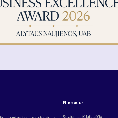
Nuorodos
Straipsniai iš laikraščio
tis, daugiausia mieste ir rajone