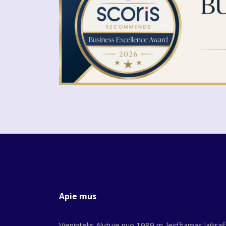
Apie mus
Vienintelis Alytuje nuo 1989 m. leidžiamas laikraš