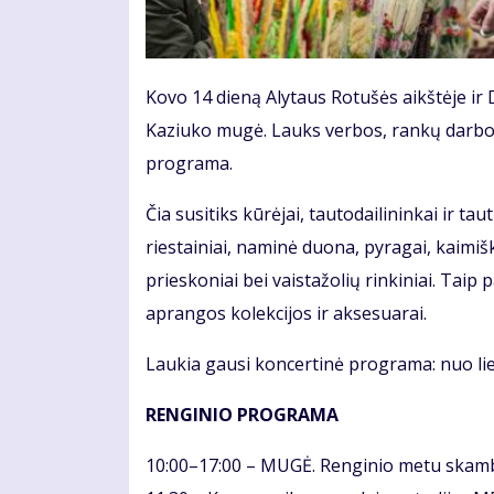
Kovo 14 dieną Alytaus Rotušės aikštėje ir 
Kaziuko mugė. Lauks verbos, rankų darbo g
programa.
Čia susitiks kūrėjai, tautodailininkai ir ta
riestainiai, naminė duona, pyragai, kaimiš
prieskoniai bei vaistažolių rinkiniai. Taip
aprangos kolekcijos ir aksesuarai.
Laukia gausi koncertinė programa: nuo lie
RENGINIO PROGRAMA
10:00–17:00 – MUGĖ. Renginio metu skam