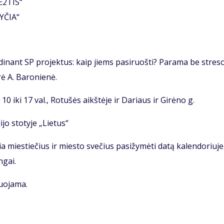
E2TIS“
YČIA“
dinant SP projektus: kaip jiems pasiruošti? Parama be stres
ė A. Baronienė.
0 iki 17 val., Rotušės aikštėje ir Dariaus ir Girėno g.
jo stotyje „Lietus“
 miestiečius ir miesto svečius pasižymėti datą kalendoriuje
ngai.
uojama.