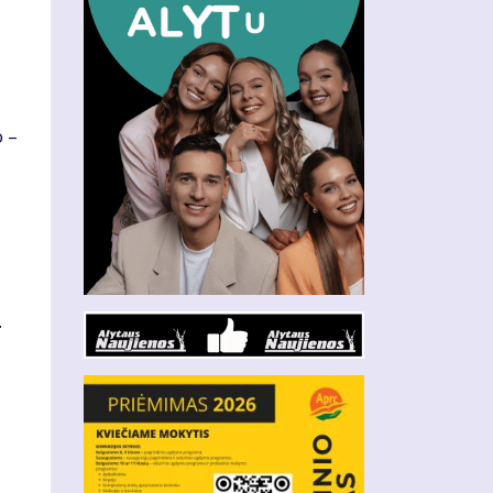
o –
.