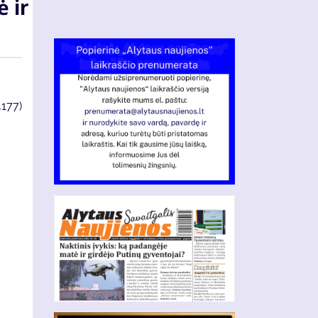
 ir
4177)