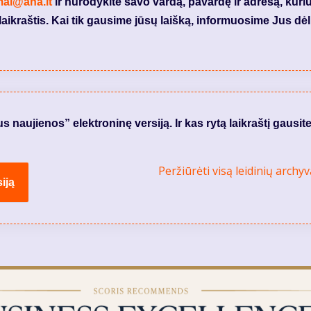
mai@ana.lt
ir nurodykite savo vardą, pavardę ir adresą, kuri
laikraštis. Kai tik gausime jūsų laišką, informuosime Jus dėl
naujienos” elektroninę versiją. Ir kas rytą laikraštį gausite
Peržiūrėti visą leidinių archyv
iją