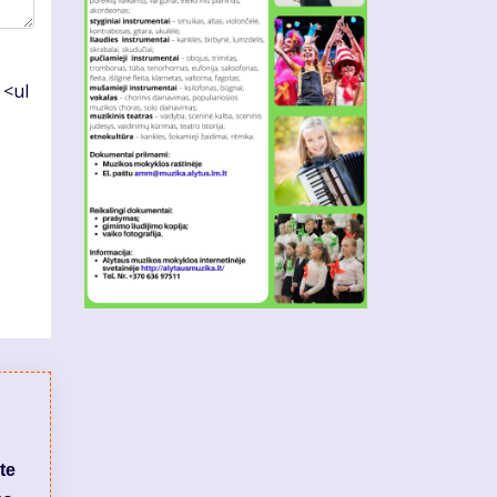
 <ul
te