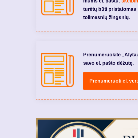
mums el. paštu:
skelbi
turėtų būti pristatomas 
tolimesnių žingsnių.
Prenumeruokite „Alytaus 
savo el. pašto dėžutę.
Prenumeruoti el. vers