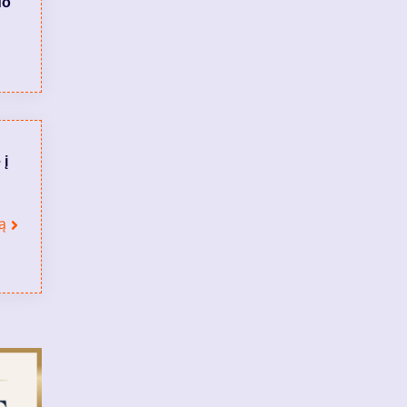
uo
 į
ą