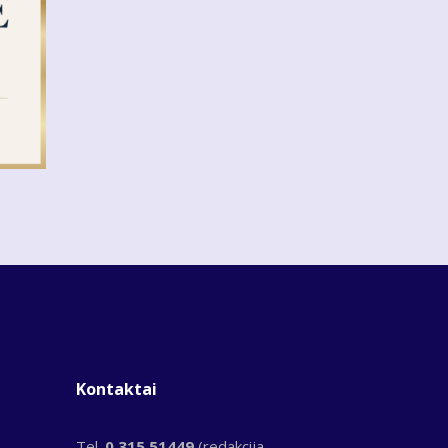
Kontaktai
Tel.
0 315 51449
(redakcija,