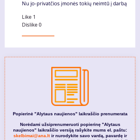
Nu jo-privatčios įmonės tokių neimtū į darbą
Komentaras
Like
1
Dislike
0
Popierinė "Alytaus naujienos" laikraščio prenumerata
Norėdami užsiprenumeruoti popierinę "Alytaus
naujienos" laikraščio versiją rašykite mums el. paštu:
skelbimai@ana.lt
ir nurodykite savo vardą, pavardę ir