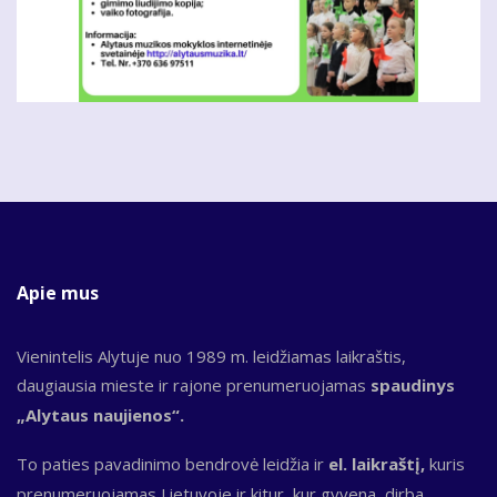
Apie mus
Vienintelis Alytuje nuo 1989 m. leidžiamas laikraštis,
daugiausia mieste ir rajone prenumeruojamas
spaudinys
„Alytaus naujienos“.
To paties pavadinimo bendrovė leidžia ir
el. laikraštį,
kuris
prenumeruojamas Lietuvoje ir kitur, kur gyvena, dirba,