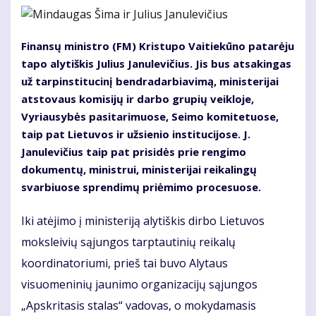
Finansų ministro (FM) Kristupo Vaitiekūno patarėju
tapo alytiškis Julius Janulevičius. Jis bus atsakingas
už tarpinstitucinį bendradarbiavimą, ministerijai
atstovaus komisijų ir darbo grupių veikloje,
Vyriausybės pasitarimuose, Seimo komitetuose,
taip pat Lietuvos ir užsienio institucijose. J.
Janulevičius taip pat prisidės prie rengimo
dokumentų, ministrui, ministerijai reikalingų
svarbiuose sprendimų priėmimo procesuose.
Iki atėjimo į ministeriją alytiškis dirbo Lietuvos
moksleivių sąjungos tarptautinių reikalų
koordinatoriumi, prieš tai buvo Alytaus
visuomeninių jaunimo organizacijų sąjungos
„Apskritasis stalas“ vadovas, o mokydamasis