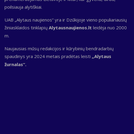
poilsiauja alytiškiai.
UAB „Alytaus naujienos“ yra ir Dzūkijoje vieno populiariausių
žiniasklaidos tinklapių
Alytausnaujienos.lt
leidėja nuo 2000
m.
Naujausias mūsų redakcijos ir kūrybinių bendradarbių
spaudinys yra 2024 metais pradėtas leisti
„Alytaus
žurnalas“.