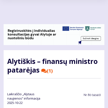
Pereiti
į
pagrindinį
turinį
Alytiškis – finansų ministro
patarėjas
(1)
Laikraščio „Alytaus
Nr.
80 (14140)
naujienos“ informacija
2025-10-22