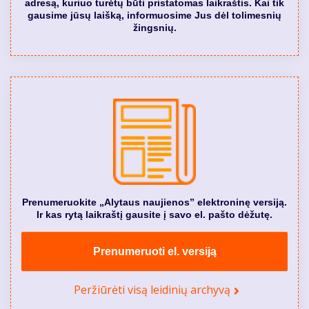
adresą, kuriuo turėtų būti pristatomas laikraštis. Kai tik
gausime jūsų laišką, informuosime Jus dėl tolimesnių
žingsnių.
Prenumeruokite „Alytaus naujienos” elektroninę versiją.
Ir kas rytą laikraštį gausite į savo el. pašto dėžutę.
Prenumeruoti el. versiją
Peržiūrėti visą leidinių archyvą