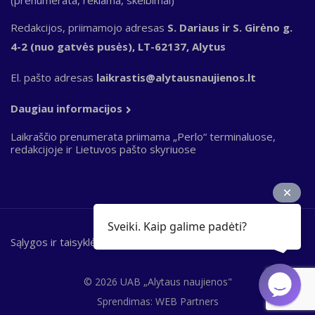
(prenumerata, reklama, skelbimai)
Redakcijos, priimamojo adresas
S. Dariaus ir S. Girėno g.
4-2 (nuo gatvės pusės), LT-62137, Alytus
El. pašto adresas
laikrastis@alytausnaujienos.lt
Daugiau informacijos
Laikraščio prenumerata priimama „Perlo“ terminaluose,
redakcijoje ir Lietuvos pašto skyriuose
Sveiki. Kaip galime padėti?
Sąlygos ir taisyklės
Bottom
footer
© 2026 UAB „Alytaus naujienos"
Sprendimas:
WEB Partners