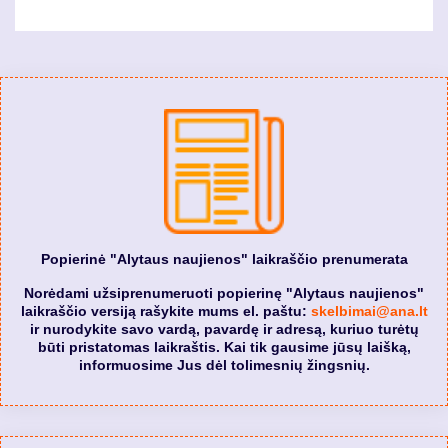
Popierinė "Alytaus naujienos" laikraščio prenumerata
Norėdami užsiprenumeruoti popierinę "Alytaus naujienos"
laikraščio versiją rašykite mums el. paštu:
skelbimai@ana.lt
ir nurodykite savo vardą, pavardę ir adresą, kuriuo turėtų
būti pristatomas laikraštis. Kai tik gausime jūsų laišką,
informuosime Jus dėl tolimesnių žingsnių.