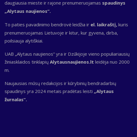
daugiausia mieste ir rajone prenumeruojamas
spaudinys
„Alytaus naujienos“.
To paties pavadinimo bendrovė leidžia ir
el. laikraštį,
kuris
prenumeruojamas Lietuvoje ir kitur, kur gyvena, dirba,
poilsiauja alytiškiai.
UAB „Alytaus naujienos“ yra ir Dzūkijoje vieno populiariausių
žiniasklaidos tinklapių
Alytausnaujienos.lt
leidėja nuo 2000
m.
Naujausias mūsų redakcijos ir kūrybinių bendradarbių
spaudinys yra 2024 metais pradėtas leisti
„Alytaus
žurnalas“.