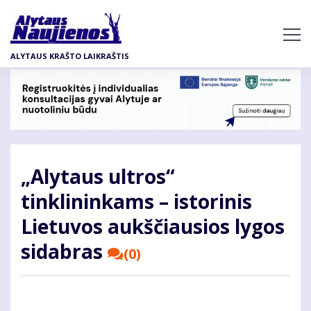
Pereiti
į
pagrindinį
ALYTAUS KRAŠTO LAIKRAŠTIS
turinį
„Alytaus ultros“
tinklininkams – istorinis
Lietuvos aukščiausios lygos
sidabras
(0)