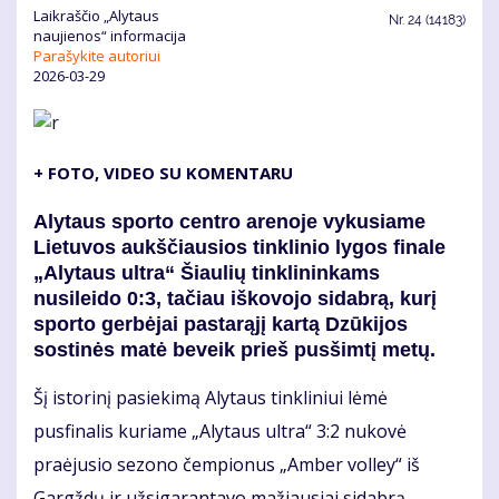
Laikraščio „Alytaus
Nr.
24 (14183)
naujienos“ informacija
Parašykite autoriui
2026-03-29
+ FOTO, VIDEO SU KOMENTARU
Alytaus sporto centro arenoje vykusiame
Lietuvos aukščiausios tinklinio lygos finale
„Alytaus ultra“ Šiaulių tinklininkams
nusileido 0:3, tačiau iškovojo sidabrą, kurį
sporto gerbėjai pastarąjį kartą Dzūkijos
sostinės matė beveik prieš pusšimtį metų.
Šį istorinį pasiekimą Alytaus tinkliniui lėmė
pusfinalis kuriame „Alytaus ultra“ 3:2 nukovė
praėjusio sezono čempionus „Amber volley“ iš
Gargždų ir užsigarantavo mažiausiai sidabrą.