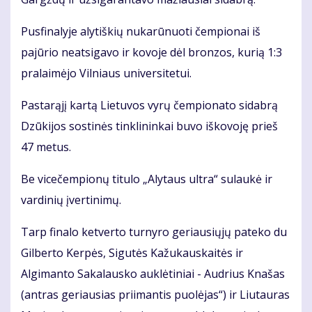
Pusfinalyje alytiškių nukarūnuoti čempionai iš
pajūrio neatsigavo ir kovoje dėl bronzos, kurią 1:3
pralaimėjo Vilniaus universitetui.
Pastarąjį kartą Lietuvos vyrų čempionato sidabrą
Dzūkijos sostinės tinklininkai buvo iškovoję prieš
47 metus.
Be vicečempionų titulo „Alytaus ultra“ sulaukė ir
vardinių įvertinimų.
Tarp finalo ketverto turnyro geriausiųjų pateko du
Gilberto Kerpės, Sigutės Kažukauskaitės ir
Algimanto Sakalausko auklėtiniai - Audrius Knašas
(antras geriausias priimantis puolėjas“) ir Liutauras