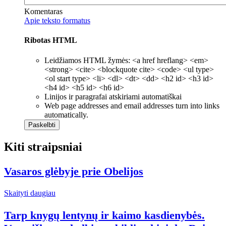
Komentaras
Apie teksto formatus
Ribotas HTML
Leidžiamos HTML žymės: <a href hreflang> <em>
<strong> <cite> <blockquote cite> <code> <ul type>
<ol start type> <li> <dl> <dt> <dd> <h2 id> <h3 id>
<h4 id> <h5 id> <h6 id>
Linijos ir paragrafai atskiriami automatiškai
Web page addresses and email addresses turn into links
automatically.
Kiti straipsniai
Vasaros glėbyje prie Obelijos
Skaityti daugiau
Tarp knygų lentynų ir kaimo kasdienybės.