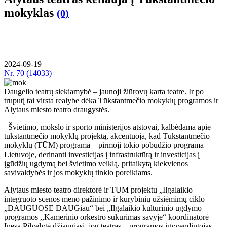
mokyklas
(0)
2024-09-19
Nr.
70 (14033)
Daugelio teatrų siekiamybė – jaunoji žiūrovų karta teatre. Ir po
truputį tai virsta realybe dėka Tūkstantmečio mokyklų programos ir
Alytaus miesto teatro draugystės.
Švietimo, mokslo ir sporto ministerijos atstovai, kalbėdama apie
tūkstantmečio mokyklų projektą, akcentuoja, kad Tūkstantmečio
mokyklų (TŪM) programa – pirmoji tokio pobūdžio programa
Lietuvoje, derinanti investicijas į infrastruktūrą ir investicijas į
įgūdžių ugdymą bei švietimo veiklą, pritaikytą kiekvienos
savivaldybės ir jos mokyklų tinklo poreikiams.
Alytaus miesto teatro direktorė ir TŪM projektų „Ilgalaikio
integruoto scenos meno pažinimo ir kūrybinių užsiėmimų ciklo
„DAUGUOSE DAUGiau“ bei „Ilgalaikio kultūrinio ugdymo
programos ,,Kamerinio orkestro sukūrimas savyje“ koordinatorė
Inesa Pilvelytė džiaugiasi, jog teatras – programos įgyvendintojas,