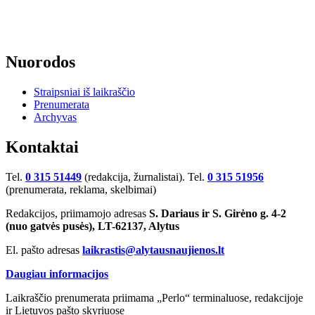
Nuorodos
Straipsniai iš laikraščio
Prenumerata
Archyvas
Kontaktai
Tel.
0 315 51449
(redakcija, žurnalistai). Tel.
0 315 51956
(prenumerata, reklama, skelbimai)
Redakcijos, priimamojo adresas
S. Dariaus ir S. Girėno g. 4-2
(nuo gatvės pusės), LT-62137, Alytus
El. pašto adresas
laikrastis@alytausnaujienos.lt
Daugiau informacijos
Laikraščio prenumerata priimama „Perlo“ terminaluose, redakcijoje
ir Lietuvos pašto skyriuose