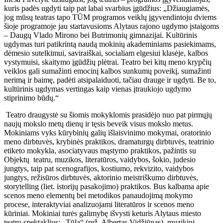
kuris padės ugdyti taip pat labai svarbius įgūdžius: „Džiaugiamės,
jog mūsų teatras tapo TŪM programos veiklų įgyvendintoju dviems
šioje programoje jau startavusioms Alytaus rajono ugdymo įstaigoms
– Daugų Vlado Mirono bei Butrimonių gimnazijai. Kultūrinis
ugdymas turi patikrintą naudą mokinių akademiniams pasiekimams,
dėmesio sutelkimui, saviraiškai, socialiam elgesiui klasėje, kalbos
vystymuisi, skaitymo įgūdžių plėtrai. Teatro bei kitų meno krypčių
veiklos gali sumažinti emocinį kalbos sunkumų poveikį, sumažinti
nerimą ir baimę, padėti atsipalaiduoti, tačiau drauge ir ugdyti. Be to,
kultūrinis ugdymas vertingas kaip vienas įtraukiojo ugdymo
stiprinimo būdų.“
Teatro draugystė su šiomis mokyklomis prasidėjo nuo pat pirmųjų
naujų mokslo metų dienų ir tęsis beveik visus mokslo metus.
Mokiniams vyks kūrybinių galių išlaisvinimo mokymai, oratorinio
meno dirbtuvės, krybinės praktikos, dramaturgų dirbtuvės, teatrinio
etiketo mokykla, asociatyvaus mąstymo praktikos, pažintis su
Objektų teatru, muzikos, literatūros, vaidybos, šokio, judesio
jungtys, taip pat scenografijos, kostiumo, rekvizito, vaidybos
jungtys, režisūros dirbtuvės, aktorinio meistriškumo dirbtuvės,
storytelling (liet. istorijų pasakojimo) praktikos. Bus kalbama apie
scenos meno elementų bei metodikos panaudojimą mokymo
procese, interaktyviai analizuojami literatūros ir scenos meno
kūriniai. Mokiniai turės galimybę išvysti keturis Alytaus miesto
teatro spektaklius: „Tūla“ (rež. Albertas Vidžiūnas), muzikinį