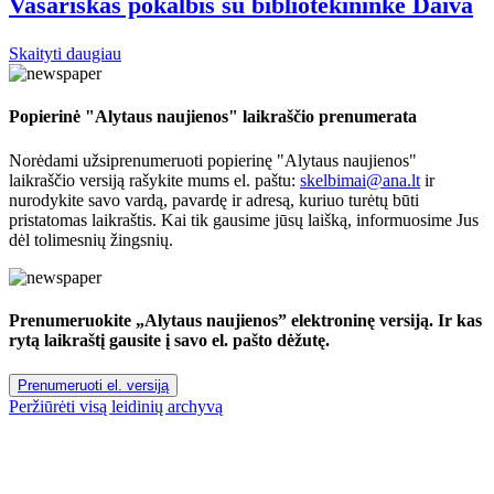
Vasariškas pokalbis su bibliotekininke Daiva
Skaityti daugiau
Popierinė "Alytaus naujienos" laikraščio prenumerata
Norėdami užsiprenumeruoti popierinę "Alytaus naujienos"
laikraščio versiją rašykite mums el. paštu:
skelbimai@ana.lt
ir
nurodykite savo vardą, pavardę ir adresą, kuriuo turėtų būti
pristatomas laikraštis. Kai tik gausime jūsų laišką, informuosime Jus
dėl tolimesnių žingsnių.
Prenumeruokite „Alytaus naujienos” elektroninę versiją. Ir kas
rytą laikraštį gausite į savo el. pašto dėžutę.
Prenumeruoti el. versiją
Peržiūrėti visą leidinių archyvą