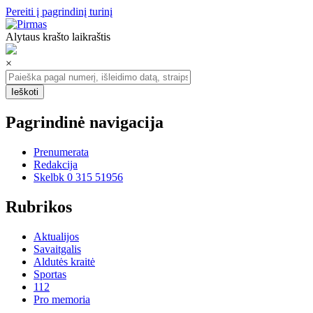
Pereiti į pagrindinį turinį
Alytaus krašto laikraštis
×
Pagrindinė navigacija
Prenumerata
Redakcija
Skelbk 0 315 51956
Rubrikos
Aktualijos
Savaitgalis
Aldutės kraitė
Sportas
112
Pro memoria