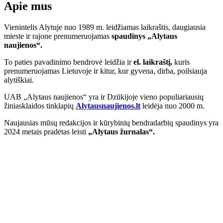
Apie mus
Vienintelis Alytuje nuo 1989 m. leidžiamas laikraštis, daugiausia
mieste ir rajone prenumeruojamas
spaudinys „Alytaus
naujienos“.
To paties pavadinimo bendrovė leidžia ir
el. laikraštį,
kuris
prenumeruojamas Lietuvoje ir kitur, kur gyvena, dirba, poilsiauja
alytiškiai.
UAB „Alytaus naujienos“ yra ir Dzūkijoje vieno populiariausių
žiniasklaidos tinklapių
Alytausnaujienos.lt
leidėja nuo 2000 m.
Naujausias mūsų redakcijos ir kūrybinių bendradarbių spaudinys yra
2024 metais pradėtas leisti
„Alytaus žurnalas“.