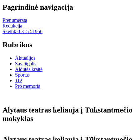
Pagrindinė navigacija
Prenumerata
Redakcija
Skelbk 0 315 51956
Rubrikos
Aktualijos
Savaitgalis
Aldutės kraitė
Sportas
112
Pro memoria
Alytaus teatras keliauja į Tūkstantmečio
mokyklas
Alytaus teatras keliauja į Tūkstantmečio