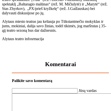
spektaklį „Baltaragio malūnas“ (rež. M. Mičiulytė) ir „Marytė“ (rež.
Stas Zhyrkov), „PX/prieš kryžkelę“ (rež. J.Gaižauskas) bei
dalyvauti diskusijose po jų.
Alytaus miesto teatras jau keliauja po Tūkstantmečio mokyklas ir
jums, mokiniai, dalija savo žinias, todėl tikimės, jog maršrutas į 35-
ąjį teatro sezoną bus dar dažnesnis.
Alytaus teatro infosrmacija
Komentarai
Palikite savo komentarą
Jūsų vardas