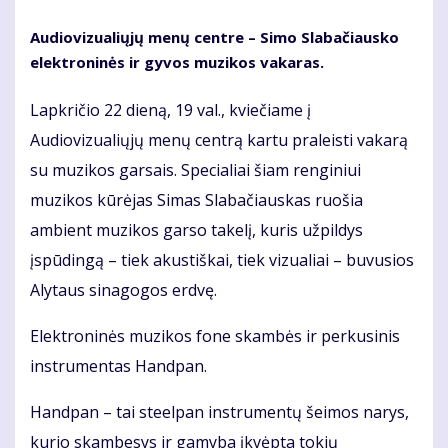
Audiovizualiųjų menų centre – Simo Slabačiausko
elektroninės ir gyvos muzikos vakaras.
Lapkričio 22 dieną, 19 val., kviečiame į
Audiovizualiųjų menų centrą kartu praleisti vakarą
su muzikos garsais. Specialiai šiam renginiui
muzikos kūrėjas Simas Slabačiauskas ruošia
ambient muzikos garso takelį, kuris užpildys
įspūdingą – tiek akustiškai, tiek vizualiai – buvusios
Alytaus sinagogos erdvę.
Elektroninės muzikos fone skambės ir perkusinis
instrumentas Handpan.
Handpan – tai steelpan instrumentų šeimos narys,
kurio skambesys ir gamyba įkvėpta tokių