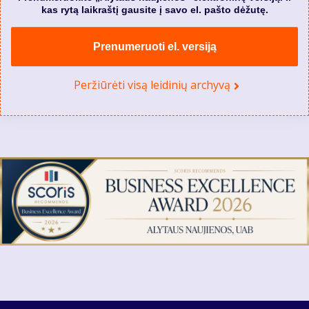
kas rytą laikraštį gausite į savo el. pašto dėžutę.
Prenumeruoti el. versiją
Peržiūrėti visą leidinių archyvą