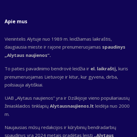
Apie mus
Vienintelis Alytuje nuo 1989 m. leidžiamas laikraštis,
daugiausia mieste ir rajone prenumeruojamas
spaudinys
„Alytaus naujienos“.
To paties pavadinimo bendrovė leidžia ir
el. laikraštį,
kuris
prenumeruojamas Lietuvoje ir kitur, kur gyvena, dirba,
poilsiauja alytiškiai.
UAB „Alytaus naujienos“ yra ir Dzūkijoje vieno populiariausių
žiniasklaidos tinklapių
Alytausnaujienos.lt
leidėja nuo 2000
m.
Naujausias mūsų redakcijos ir kūrybinių bendradarbių
spaudinys yra 2024 metais pradėtas leisti
„Alytaus