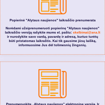
Popierinė "Alytaus naujienos" laikraščio prenumerata
Norėdami užsiprenumeruoti popierinę "Alytaus naujienos"
laikraščio versiją rašykite mums el. paštu:
skelbimai@ana.lt
ir nurodykite savo vardą, pavardę ir adresą, kuriuo turėtų
būti pristatomas laikraštis. Kai tik gausime jūsų laišką,
informuosime Jus dėl tolimesnių žingsnių.
Prenumeruokite „Alytaus naujienos” elektroninę versiją. Ir