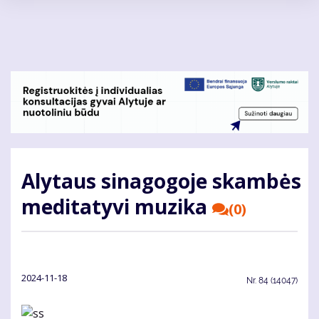
Pereiti
į
pagrindinį
turinį
Alytaus sinagogoje skambės
meditatyvi muzika
(0)
2024-11-18
Nr.
84 (14047)