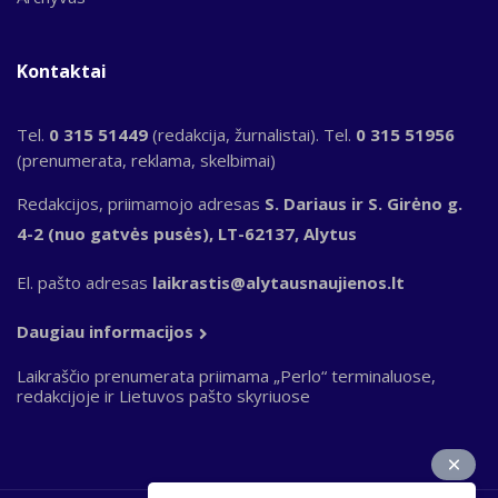
Kontaktai
Tel.
0 315 51449
(redakcija, žurnalistai). Tel.
0 315 51956
(prenumerata, reklama, skelbimai)
Redakcijos, priimamojo adresas
S. Dariaus ir S. Girėno g.
4-2 (nuo gatvės pusės), LT-62137, Alytus
El. pašto adresas
laikrastis@alytausnaujienos.lt
Daugiau informacijos
Laikraščio prenumerata priimama „Perlo“ terminaluose,
redakcijoje ir Lietuvos pašto skyriuose