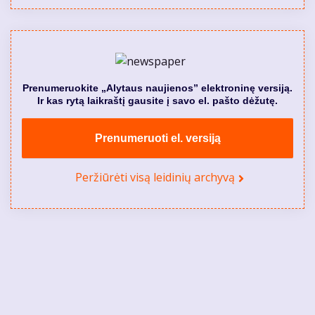
Prenumeruokite „Alytaus naujienos” elektroninę versiją.
Ir kas rytą laikraštį gausite į savo el. pašto dėžutę.
Prenumeruoti el. versiją
Peržiūrėti visą leidinių archyvą