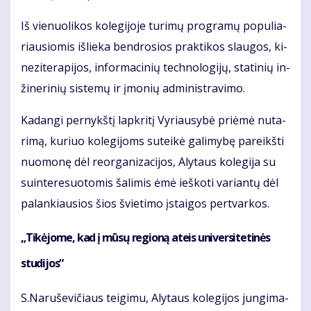
Iš vie­nuo­li­kos ko­le­gi­jo­je tu­ri­mų pro­gra­mų po­pu­lia­
riau­sio­mis iš­lie­ka ben­dro­sios prak­ti­kos slau­gos, ki­
ne­zi­te­ra­pi­jos, in­for­ma­ci­nių tech­no­lo­gi­jų, sta­ti­nių in­
ži­ne­ri­nių sis­te­mų ir įmo­nių ad­mi­nist­ra­vi­mo.
Ka­dan­gi per­nykš­tį lap­kri­tį Vy­riau­sy­bė pri­ėmė nu­ta­
ri­mą, ku­riuo ko­le­gi­joms su­tei­kė ga­li­my­bę pa­reikš­ti
nuo­mo­nę dėl re­or­ga­ni­za­ci­jos, Aly­taus ko­le­gi­ja su
su­in­te­re­suo­to­mis ša­li­mis ėmė ieš­ko­ti va­rian­tų dėl
pa­lan­kiau­sios šios švie­ti­mo įstai­gos per­tvar­kos.
„Ti­kė­jo­me, kad į mū­sų re­gio­ną at­eis uni­ver­si­te­ti­nės
stu­di­jos“
S.Na­ru­še­vi­čiaus tei­gi­mu, Aly­taus ko­le­gi­jos jun­gi­ma­