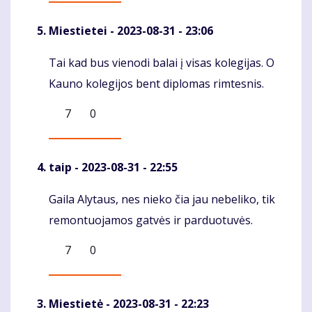
Miestietei
- 2023-08-31 - 23:06
Tai kad bus vienodi balai į visas kolegijas. O
Komentaras
Kauno kolegijos bent diplomas rimtesnis.
7
0
taip
- 2023-08-31 - 22:55
Gaila Alytaus, nes nieko čia jau nebeliko, tik
Komentaras
remontuojamos gatvės ir parduotuvės.
7
0
Miestietė
- 2023-08-31 - 22:23