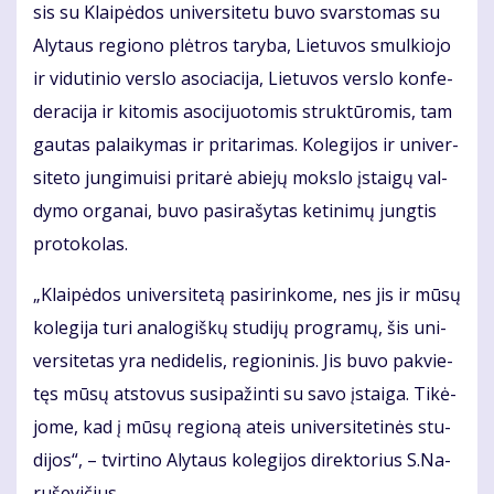
sis su Klai­pė­dos uni­ver­si­te­tu bu­vo svars­to­mas su
Aly­taus re­gio­no plėt­ros ta­ry­ba, Lie­tu­vos smul­kio­jo
ir vi­du­ti­nio ver­slo aso­cia­ci­ja, Lie­tu­vos ver­slo kon­fe­
de­ra­ci­ja ir ki­to­mis aso­ci­juo­to­mis struk­tū­ro­mis, tam
gau­tas pa­lai­ky­mas ir pri­ta­ri­mas. Ko­le­gi­jos ir uni­ver­
si­te­to jun­gi­mui­si pri­ta­rė abie­jų moks­lo įstai­gų val­
dy­mo or­ga­nai, bu­vo pa­si­ra­šy­tas ke­ti­ni­mų jung­tis
pro­to­ko­las.
„Klai­pė­dos uni­ver­si­te­tą pa­si­rin­ko­me, nes jis ir mū­sų
ko­le­gi­ja tu­ri ana­lo­giš­kų stu­di­jų pro­gra­mų, šis uni­
ver­si­te­tas yra ne­di­de­lis, re­gio­ni­nis. Jis bu­vo pa­kvie­
tęs mū­sų at­sto­vus su­si­pa­žin­ti su sa­vo įstai­ga. Ti­kė­
jo­me, kad į mū­sų re­gio­ną at­eis uni­ver­si­te­ti­nės stu­
di­jos“, – tvir­ti­no Aly­taus ko­le­gi­jos di­rek­to­rius S.Na­
ru­še­vi­čius.