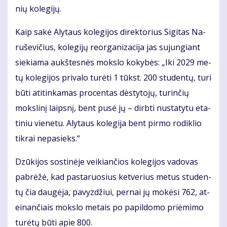
nių ko­le­gi­jų.
Kaip sa­kė Aly­taus ko­le­gi­jos di­rek­to­rius Si­gi­tas Na­
ru­še­vi­čius, ko­le­gi­jų re­or­ga­ni­za­ci­ja jas su­jun­giant
sie­kia­ma aukš­tes­nės moks­lo ko­ky­bės: „Iki 2029 me­
tų ko­le­gi­jos pri­va­lo tu­rė­ti 1 tūkst. 200 stu­den­tų, turi
būti ati­tin­ka­mas pro­cen­tas dės­ty­to­jų, tu­rin­čių
moks­li­nį laips­nį, bent pu­sė jų – dirb­ti nu­sta­ty­tu eta­
ti­niu vie­ne­tu. Aly­taus ko­le­gi­ja bent pir­mo ro­dik­lio
tik­rai ne­pa­sieks.“
Dzū­ki­jos sos­ti­nė­je vei­kian­čios ko­le­gi­jos va­do­vas
pa­brė­žė, kad pas­ta­ruo­sius ket­ve­rius me­tus stu­den­
tų čia dau­gė­ja, pa­vyz­džiui, per­nai jų mo­kė­si 762, at­
ei­nan­čiais moks­lo me­tais po pa­pil­do­mo pri­ėmi­mo
tu­rė­tų bū­ti apie 800.