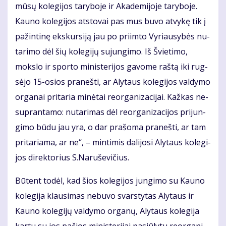
mū­sų ko­le­gi­jos ta­ry­bo­je ir Aka­de­mi­jo­je ta­ry­bo­je.
Kau­no ko­le­gi­jos at­sto­vai pas mus bu­vo at­vy­kę tik į
pa­žin­ti­nę eks­kur­si­ją jau po pri­im­to Vy­riau­sy­bės nu­
ta­ri­mo dėl šių ko­le­gi­jų su­jun­gi­mo. Iš Švie­ti­mo,
moks­lo ir spor­to mi­nis­te­ri­jos ga­vo­me raš­tą iki rug­
sė­jo 15-osios pra­neš­ti, ar Aly­taus ko­le­gi­jos val­dy­mo
or­ga­nai pri­ta­ria mi­nė­tai re­or­ga­ni­za­ci­jai. Kaž­kas ne­
su­pran­ta­mo: nu­ta­ri­mas dėl re­or­ga­ni­za­ci­jos pri­jun­
gi­mo bū­du jau yra, o dar pra­šo­ma pra­neš­ti, ar tam
pri­ta­ria­ma, ar ne“, – min­ti­mis da­li­jo­si Aly­taus ko­le­gi­
jos di­rek­to­rius S.Na­ru­še­vi­čius.
Bū­tent to­dėl, kad šios ko­le­gi­jos jun­gi­mo su Kau­no
ko­le­gi­ja klau­si­mas ne­bu­vo svars­ty­tas Aly­taus ir
Kau­no ko­le­gi­jų val­dy­mo or­ga­nų, Aly­taus ko­le­gi­ja