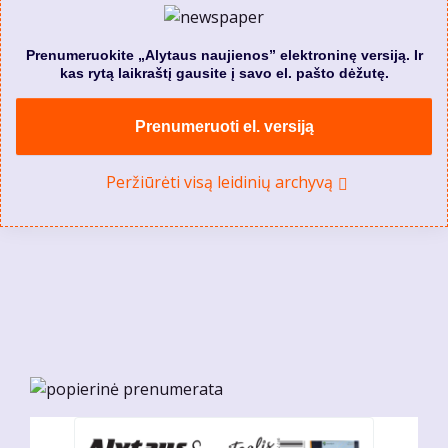
Prenumeruokite „Alytaus naujienos” elektroninę versiją. Ir
kas rytą laikraštį gausite į savo el. pašto dėžutę.
Prenumeruoti el. versiją
Peržiūrėti visą leidinių archyvą