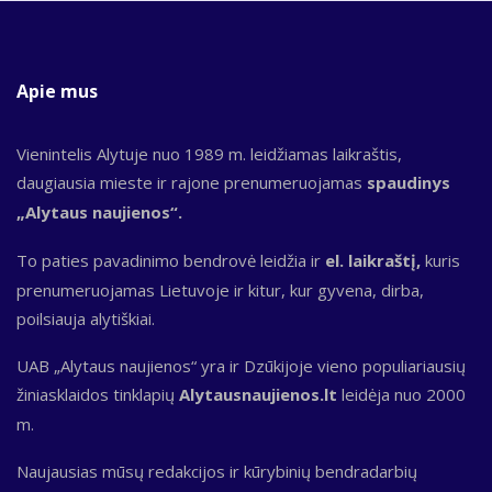
Apie mus
Vienintelis Alytuje nuo 1989 m. leidžiamas laikraštis,
daugiausia mieste ir rajone prenumeruojamas
spaudinys
„Alytaus naujienos“.
To paties pavadinimo bendrovė leidžia ir
el. laikraštį,
kuris
prenumeruojamas Lietuvoje ir kitur, kur gyvena, dirba,
poilsiauja alytiškiai.
UAB „Alytaus naujienos“ yra ir Dzūkijoje vieno populiariausių
žiniasklaidos tinklapių
Alytausnaujienos.lt
leidėja nuo 2000
m.
Naujausias mūsų redakcijos ir kūrybinių bendradarbių