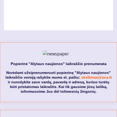
Popierinė "Alytaus naujienos" laikraščio prenumerata
Norėdami užsiprenumeruoti popierinę "Alytaus naujienos"
laikraščio versiją rašykite mums el. paštu:
skelbimai@ana.lt
ir nurodykite savo vardą, pavardę ir adresą, kuriuo turėtų
būti pristatomas laikraštis. Kai tik gausime jūsų laišką,
informuosime Jus dėl tolimesnių žingsnių.