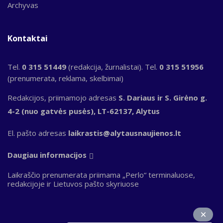
Archyvas
Kontaktai
Tel.
0 315 51449
(redakcija, žurnalistai). Tel.
0 315 51956
(prenumerata, reklama, skelbimai)
Redakcijos, priimamojo adresas
S. Dariaus ir S. Girėno g.
4-2 (nuo gatvės pusės), LT-62137, Alytus
El. pašto adresas
laikrastis@alytausnaujienos.lt
Daugiau informacijos
Laikraščio prenumerata priimama „Perlo“ terminaluose,
redakcijoje ir Lietuvos pašto skyriuose