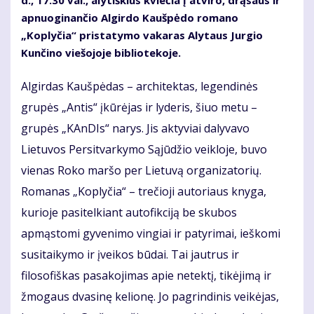
d., 17.30 val., alytiškius kviečia į atviro, drąsaus ir
apnuoginančio Algirdo Kaušpėdo romano
„Koplyčia“ pristatymo vakaras Alytaus Jurgio
Kunčino viešojoje bibliotekoje.
Algirdas Kaušpėdas – architektas, legendinės
grupės „Antis“ įkūrėjas ir lyderis, šiuo metu –
grupės „KAnDIs“ narys. Jis aktyviai dalyvavo
Lietuvos Persitvarkymo Sąjūdžio veikloje, buvo
vienas Roko maršo per Lietuvą organizatorių.
Romanas „Koplyčia“ – trečioji autoriaus knyga,
kurioje pasitelkiant autofikciją be skubos
apmąstomi gyvenimo vingiai ir patyrimai, ieškomi
susitaikymo ir įveikos būdai. Tai jautrus ir
filosofiškas pasakojimas apie netektį, tikėjimą ir
žmogaus dvasinę kelionę. Jo pagrindinis veikėjas,