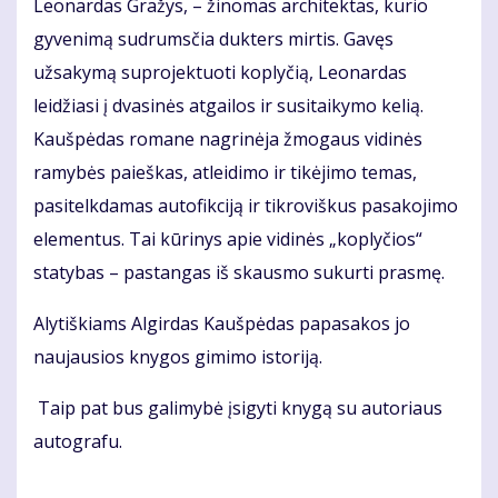
Leonardas Gražys, – žinomas architektas, kurio
gyvenimą sudrumsčia dukters mirtis. Gavęs
užsakymą suprojektuoti koplyčią, Leonardas
leidžiasi į dvasinės atgailos ir susitaikymo kelią.
Kaušpėdas romane nagrinėja žmogaus vidinės
ramybės paieškas, atleidimo ir tikėjimo temas,
pasitelkdamas autofikciją ir tikroviškus pasakojimo
elementus. Tai kūrinys apie vidinės „koplyčios“
statybas – pastangas iš skausmo sukurti prasmę.
Alytiškiams Algirdas Kaušpėdas papasakos jo
naujausios knygos gimimo istoriją.
Taip pat bus galimybė įsigyti knygą su autoriaus
autografu.