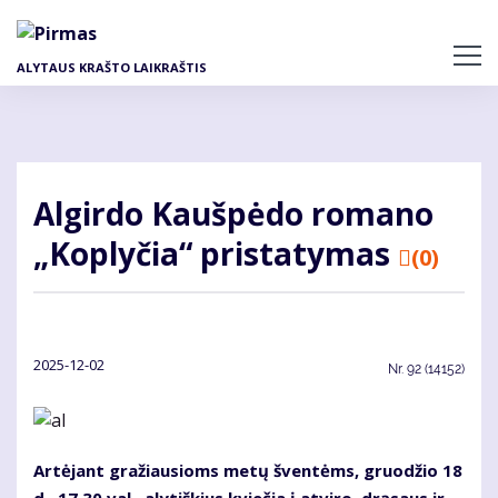
Pereiti
į
pagrindinį
ALYTAUS KRAŠTO LAIKRAŠTIS
turinį
Algirdo Kaušpėdo romano
„Koplyčia“ pristatymas
(0)
2025-12-02
Nr.
92 (14152)
Artėjant gražiausioms metų šventėms, gruodžio 18