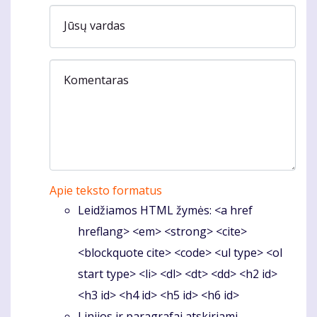
Jūsų vardas
Komentaras
Apie teksto formatus
Leidžiamos HTML žymės: <a href
hreflang> <em> <strong> <cite>
<blockquote cite> <code> <ul type> <ol
start type> <li> <dl> <dt> <dd> <h2 id>
<h3 id> <h4 id> <h5 id> <h6 id>
Linijos ir paragrafai atskiriami