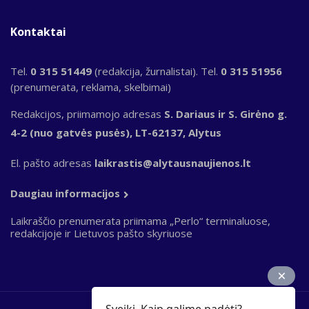
Kontaktai
Tel.
0 315 51449
(redakcija, žurnalistai). Tel.
0 315 51956
(prenumerata, reklama, skelbimai)
Redakcijos, priimamojo adresas
S. Dariaus ir S. Girėno g.
4-2 (nuo gatvės pusės), LT-62137, Alytus
El. pašto adresas
laikrastis@alytausnaujienos.lt
Daugiau informacijos
Laikraščio prenumerata priimama „Perlo“ terminaluose,
redakcijoje ir Lietuvos pašto skyriuose