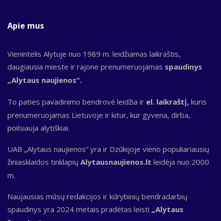
Apie mus
Vienintelis Alytuje nuo 1989 m. leidžiamas laikraštis,
daugiausia mieste ir rajone prenumeruojamas
spaudinys
„Alytaus naujienos“.
To paties pavadinimo bendrovė leidžia ir
el. laikraštį,
kuris
prenumeruojamas Lietuvoje ir kitur, kur gyvena, dirba,
poilsiauja alytiškiai.
UAB „Alytaus naujienos“ yra ir Dzūkijoje vieno populiariausių
žiniasklaidos tinklapių
Alytausnaujienos.lt
leidėja nuo 2000
m.
Naujausias mūsų redakcijos ir kūrybinių bendradarbių
spaudinys yra 2024 metais pradėtas leisti
„Alytaus