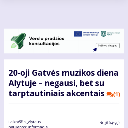
Pereiti
į
pagrindinį
turinį
20-oji Gatvės muzikos diena
Alytuje – negausi, bet su
tarptautiniais akcentais
(1)
Laikraščio „Alytaus
Nr.
36 (14195)
naujienos“ informacija