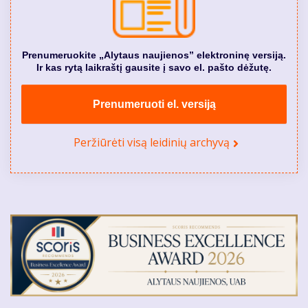
Prenumeruokite „Alytaus naujienos” elektroninę versiją.
Ir kas rytą laikraštį gausite į savo el. pašto dėžutę.
Prenumeruoti el. versiją
Peržiūrėti visą leidinių archyvą