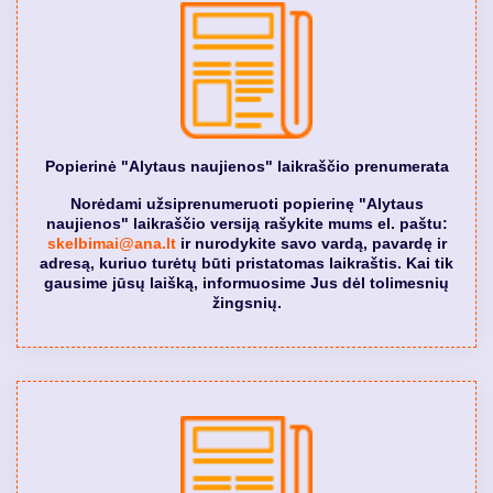
Popierinė "Alytaus naujienos" laikraščio prenumerata
Norėdami užsiprenumeruoti popierinę "Alytaus
naujienos" laikraščio versiją rašykite mums el. paštu:
skelbimai@ana.lt
ir nurodykite savo vardą, pavardę ir
adresą, kuriuo turėtų būti pristatomas laikraštis. Kai tik
gausime jūsų laišką, informuosime Jus dėl tolimesnių
žingsnių.