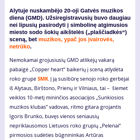
Alytuje nuskambėjo 20-oji Gatvės muzikos
diena (GMD). Užsiregistravusių buvo daugiau
nei lipusių pasirodyti į simbolinę atgimusios
miesto sodo šokių aikštelės („plaščiadkės“)
sceną, bet
muzikos, ypač jos įvairovės,
netrūko
.
Nemokamai grojusiusių GMD atlikėjų vakarą
pabaigė „Copper heart“ baikerių į sceną atlydėta
roko grupė
SMK
. Į ją susibūrę senojo roko gerbėjai
iš Alytaus, Birštono, Prienų ir Vilniaus, tai – šiemet
veiklos 10-metį mininčios asociacijos „Sunkiosios
muzikos klubas“ vadovas, ritmo gitara grojantis
Igoris Brunko, buvęs vienos seniausių
nepriklausomos Lietuvos roko grupių „Pelenai“
pirmosios sudėties būgnininkas Artūras