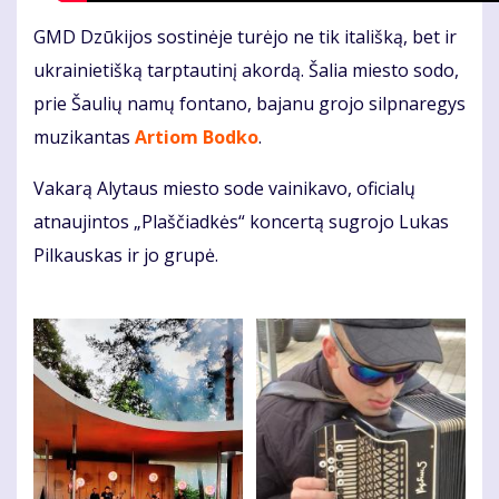
GMD Dzūkijos sostinėje turėjo ne tik itališką, bet ir
ukrainietišką tarptautinį akordą. Šalia miesto sodo,
prie Šaulių namų fontano, bajanu grojo silpnaregys
muzikantas
Artiom Bodko
.
Vakarą Alytaus miesto sode vainikavo, oficialų
atnaujintos „Plaščiadkės“ koncertą sugrojo Lukas
Pilkauskas ir jo grupė.