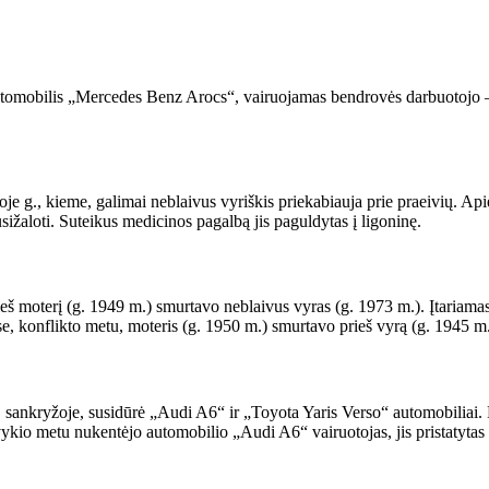
automobilis „Mercedes Benz Arocs“, vairuojamas bendrovės darbuotojo – 
e g., kieme, galimai neblaivus vyriškis priekabiauja prie praeivių. Apie 2
sižaloti. Suteikus medicinos pagalbą jis paguldytas į ligoninę.
eš moterį (g. 1949 m.) smurtavo neblaivus vyras (g. 1973 m.). Įtariamasi
ose, konflikto metu, moteris (g. 1950 m.) smurtavo prieš vyrą (g. 1945 m.
 sankryžoje, susidūrė „Audi A6“ ir „Toyota Yaris Verso“ automobiliai. P
ykio metu nukentėjo automobilio „Audi A6“ vairuotojas, jis pristatytas 