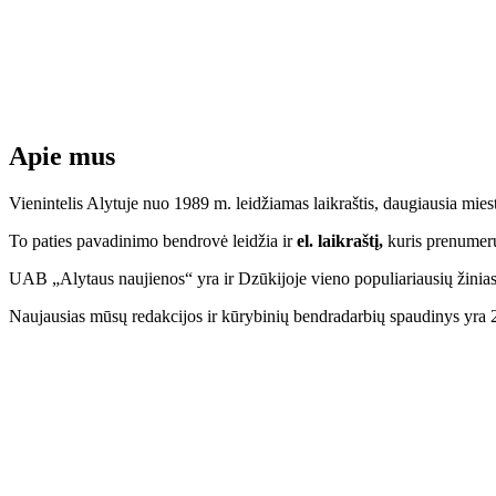
Apie mus
Vienintelis Alytuje nuo 1989 m. leidžiamas laikraštis, daugiausia mi
To paties pavadinimo bendrovė leidžia ir
el. laikraštį,
kuris prenumeruo
UAB „Alytaus naujienos“ yra ir Dzūkijoje vieno populiariausių žinias
Naujausias mūsų redakcijos ir kūrybinių bendradarbių spaudinys yra 2