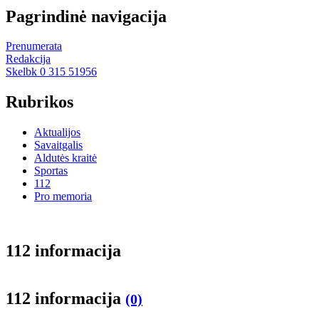
Pagrindinė navigacija
Prenumerata
Redakcija
Skelbk 0 315 51956
Rubrikos
Aktualijos
Savaitgalis
Aldutės kraitė
Sportas
112
Pro memoria
112 informacija
112 informacija
(0)