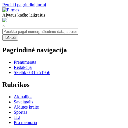
Pereiti į pagrindinį turinį
Alytaus krašto laikraštis
×
Pagrindinė navigacija
Prenumerata
Redakcija
Skelbk 0 315 51956
Rubrikos
Aktualijos
Savaitgalis
Aldutės kraitė
Sportas
112
Pro memoria