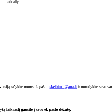
utomatically.
ersiją rašykite mums el. paštu:
skelbimai@ana.lt
ir nurodykite savo vard
ą laikraštį gausite į savo el. pašto dėžutę.