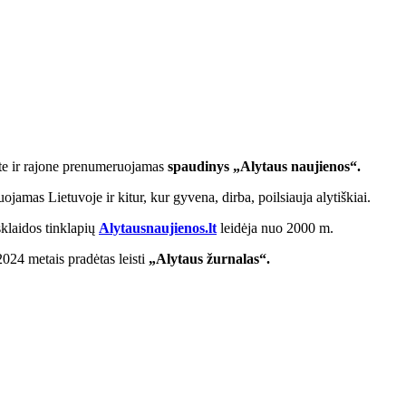
este ir rajone prenumeruojamas
spaudinys „Alytaus naujienos“.
jamas Lietuvoje ir kitur, kur gyvena, dirba, poilsiauja alytiškiai.
klaidos tinklapių
Alytausnaujienos.lt
leidėja nuo 2000 m.
024 metais pradėtas leisti
„Alytaus žurnalas“.