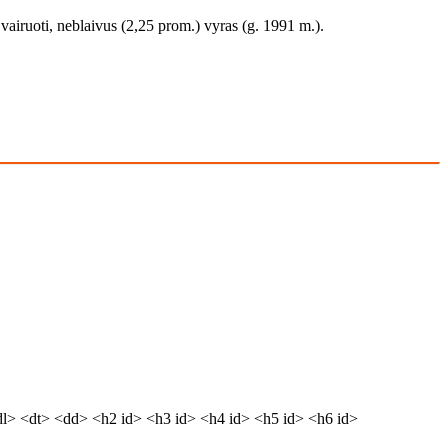
 vairuoti, neblaivus (2,25 prom.) vyras (g. 1991 m.).
dl> <dt> <dd> <h2 id> <h3 id> <h4 id> <h5 id> <h6 id>