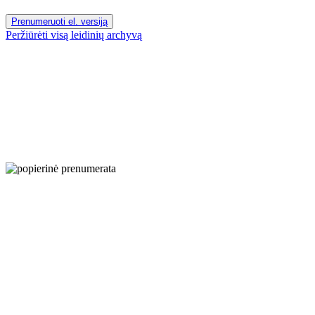
Prenumeruoti el. versiją
Peržiūrėti visą leidinių archyvą