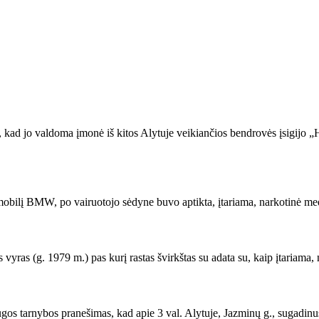
.), kad jo valdoma įmonė iš kitos Alytuje veikiančios bendrovės įsigijo 
omobilį BMW, po vairuotojo sėdyne buvo aptikta, įtariama, narkotinė med
 vyras (g. 1979 m.) pas kurį rastas švirkštas su adata su, kaip įtariama
ugos tarnybos pranešimas, kad apie 3 val. Alytuje, Jazminų g., sugadinus