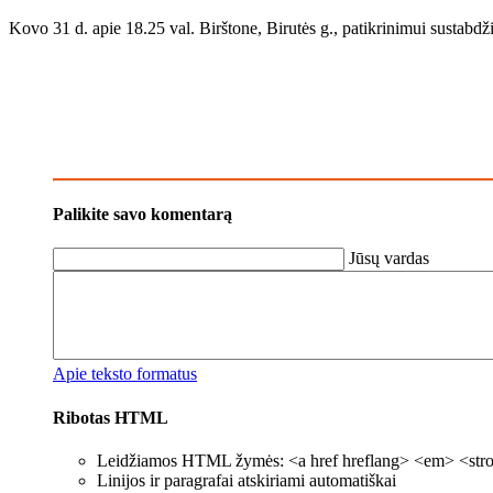
Kovo 31 d. apie 18.25 val. Birštone, Birutės g., patikrinimui sustabdž
Palikite savo komentarą
Jūsų vardas
Apie teksto formatus
Ribotas HTML
Leidžiamos HTML žymės: <a href hreflang> <em> <strong
Linijos ir paragrafai atskiriami automatiškai