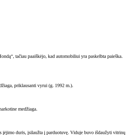
„Hondą“, tačiau paaiškėjo, kad automobiliui yra paskelbta paieška.
žiaga, priklausanti vyrui (g. 1992 m.).
, narkotine medžiaga.
 įėjimo duris, įsilaužta į parduotuvę. Viduje buvo išdaužyti vitrinų