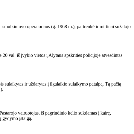
smulkintuvo operatoriaus (g. 1968 m.), partrenkė ir mirtinai sužalojo
0 val. iš įvykio vietos į Alytaus apskrities policijoje atvesdintas
s sulaikytas ir uždarytas į ilgalaikio sulaikymo patalpą. Tą pačią
).
astarojo vairuotojas, iš pagrindinio kelio sukdamas į kairę,
į gydymo įstaigą.