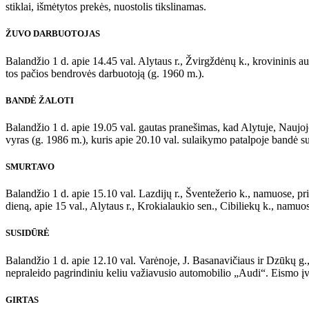
stiklai, išmėtytos prekės, nuostolis tikslinamas.
ŽUVO DARBUOTOJAS
Balandžio 1 d. apie 14.45 val. Alytaus r., Žvirgždėnų k., krovininis 
tos pačios bendrovės darbuotoją (g. 1960 m.).
BANDĖ ŽALOTI
Balandžio 1 d. apie 19.05 val. gautas pranešimas, kad Alytuje, Naujojoj
vyras (g. 1986 m.), kuris apie 20.10 val. sulaikymo patalpoje bandė su
SMURTAVO
Balandžio 1 d. apie 15.10 val. Lazdijų r., Šventežerio k., namuose, pri
dieną, apie 15 val., Alytaus r., Krokialaukio sen., Cibiliekų k., namu
SUSIDŪRĖ
Balandžio 1 d. apie 12.10 val. Varėnoje, J. Basanavičiaus ir Dzūkų g.,
nepraleido pagrindiniu keliu važiavusio automobilio „Audi“. Eismo įv
GIRTAS