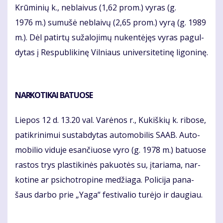
Krū­mi­nių k., ne­blai­vus (1,62 prom.) vy­ras (g.
1976 m.) su­mu­šė ne­blai­vų (2,65 prom.) vy­rą (g. 1989
m.). Dėl pa­tir­tų su­ža­lo­ji­mų nu­ken­tė­jęs vy­ras pa­gul­
dy­tas į Res­pub­li­ki­nę Vil­niaus uni­ver­si­te­ti­nę li­go­ni­nę.
NAR­KO­TI­KAI BA­TUO­SE
Lie­pos 12 d. 13.20 val. Va­rė­nos r., Ku­kiš­kių k. ri­bo­se,
pa­tik­ri­ni­mui su­stab­dy­tas au­to­mo­bi­lis SA­AB. Au­to­
mo­bi­lio vi­du­je esan­čiuo­se vy­ro (g. 1978 m.) ba­tuo­se
ras­tos trys plas­ti­ki­nės pa­kuo­tės su, įta­ria­ma, nar­
ko­ti­ne ar psi­chot­ro­pi­ne me­džia­ga. Po­li­ci­ja pa­na­
šaus dar­bo prie „Yaga“ fes­ti­va­lio tu­rė­jo ir dau­giau.