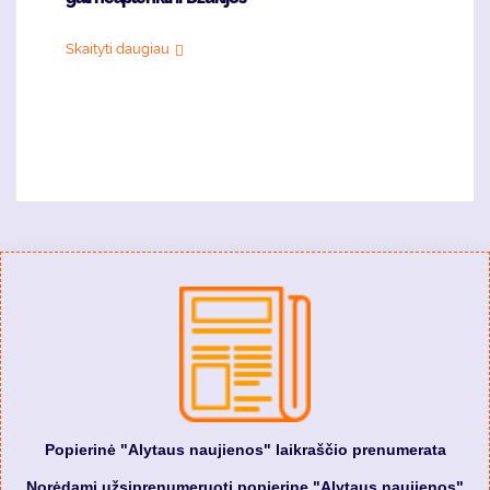
Skaityti daugiau
Popierinė "Alytaus naujienos" laikraščio prenumerata
Norėdami užsiprenumeruoti popierinę "Alytaus naujienos"