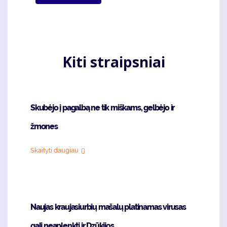
Kiti straipsniai
Skubėjo į pagalbą ne tik miškams, gelbėjo ir
žmones
Skaityti daugiau
Naujas kraujasiurbių mašalų platinamas virusas
gali neaplenkti ir Dzūkijos