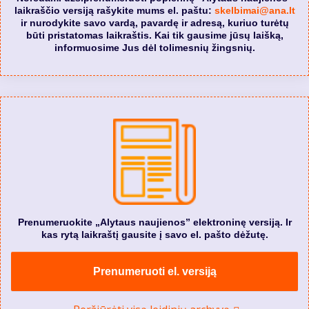
laikraščio versiją rašykite mums el. paštu:
skelbimai@ana.lt
ir nurodykite savo vardą, pavardę ir adresą, kuriuo turėtų
būti pristatomas laikraštis. Kai tik gausime jūsų laišką,
informuosime Jus dėl tolimesnių žingsnių.
Prenumeruokite „Alytaus naujienos” elektroninę versiją. Ir
kas rytą laikraštį gausite į savo el. pašto dėžutę.
Prenumeruoti el. versiją