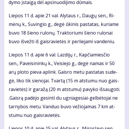
dy­mo įstai­gą dėl ap­si­nuo­di­ji­mo dū­mais.
Lie­pos 11 d. apie 21 val. Aly­taus r., Dau­gų sen., Ri­
mė­nų k., Su­vin­gio g., de­gė ūki­nis pa­sta­tas, ku­ria­me
bu­vo 18 šie­no ru­lo­nų. Trak­to­riu­mi šie­no ru­lo­nai
bu­vo iš­vež­ti iš gais­ra­vie­tės ir per­lie­ja­mi van­de­niu.
Lie­pos 11 d. apie 6 val. Laz­di­jų r., Kap­čia­mies­čio
sen., Pa­vei­si­nin­kų k., Vei­sie­jo g., de­gė na­mas ir 50
arų plo­to pie­va ap­link. Gais­ro me­tu pa­sta­tas su­de­
gė, li­ko tik sie­no­jai. Tvar­tą (15 m at­stu­mu nuo gais­
ra­vie­tės) ir ga­ra­žą (20 m at­stu­mu) pa­vy­ko iš­sau­go­ti.
.Gais­rą pa­dė­jo ge­sin­ti du ug­nia­ge­siai-gel­bė­to­jai ne
tar­ny­bos me­tu. Van­duo bu­vo ve­žio­ja­mas 7 km at­
stu­mu nuo gais­ra­vie­tės.
Lie­pos 10 d. apie 15 val. Aly­taus r., Mi­ros­la­vo sen.,