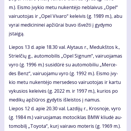
m.). Eis­mo įvy­kio me­tu nu­ken­tė­jo ne­blai­vus „Opel“
vai­ruo­to­jas ir „Opel Vi­va­ro“ ke­lei­vis (g. 1989 m.), abu
vy­rai me­di­ci­ni­nei ap­žiū­rai bu­vo iš­vež­ti į gy­dy­mo
įstai­gą.
Lie­pos 13 d. apie 18.30 val. Aly­taus r., Me­dukš­tos k.,
Striel­čių g., au­to­mo­bi­lis „Opel Sig­num“, vai­ruo­ja­mas
vy­ro (g. 1996 m.) su­si­dū­rė su au­to­mo­bi­liu „Mer­ce­
des Benz“, vai­ruo­ja­mu vy­ro (g. 1992 m.). Eis­mo įvy­
kio me­tu nu­ken­tė­jo mer­se­de­so vai­ruo­to­jas ir kar­tu
vy­kusios ke­lei­vės (g. 2022 m. ir 1997 m.), ku­rios­ po
me­di­kų ap­žiū­ros gy­dy­tis iš­leis­tos į na­mus.
Lie­pos 12 d. apie 20.30 val. Laz­di­jų r., Kros­no­je, vy­ro
(g. 1984 m.) vai­ruo­ja­mas mo­to­cik­las BMW kliu­dė au­
to­mo­bi­lį „To­y­o­ta“, ku­rį vai­ra­vo mo­te­ris (g. 1969 m.).