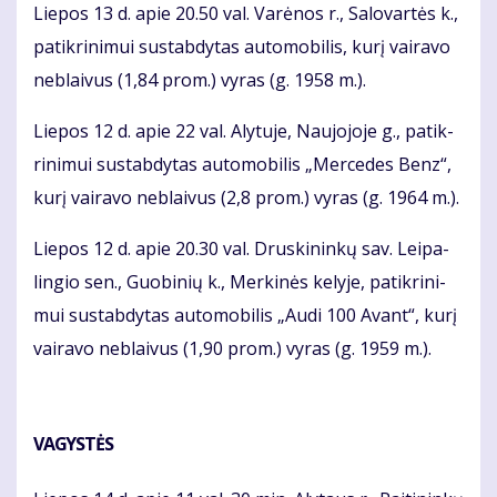
Lie­pos 13 d. apie 20.50 val. Va­rė­nos r., Sa­lo­var­tės k.,
pa­tik­ri­ni­mui su­stab­dy­tas au­to­mo­bi­lis, ku­rį vai­ra­vo
ne­blai­vus (1,84 prom.) vy­ras (g. 1958 m.).
Lie­pos 12 d. apie 22 val. Aly­tu­je, Nau­jo­jo­je g., pa­tik­
ri­ni­mui su­stab­dy­tas au­to­mo­bi­lis „Mer­ce­des Benz“,
ku­rį vai­ra­vo ne­blai­vus (2,8 prom.) vy­ras (g. 1964 m.).
Lie­pos 12 d. apie 20.30 val. Drus­ki­nin­kų sav. Lei­pa­
lin­gio sen., Guo­bi­nių k., Mer­ki­nės ke­ly­je, pa­tik­ri­ni­
mui su­stab­dy­tas au­to­mo­bi­lis „Au­di 100 Avant“, ku­rį
vai­ra­vo ne­blai­vus (1,90 prom.) vy­ras (g. 1959 m.).
VA­GYS­TĖS