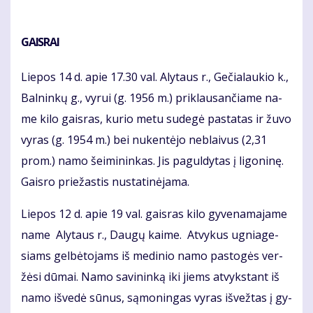
GAIS­RAI
Lie­pos 14 d. apie 17.30 val. Aly­taus r., Ge­čia­lau­kio k.,
Bal­nin­kų g., vy­rui (g. 1956 m.) priklausančiame na­
me ki­lo gais­ras, ku­rio me­tu su­de­gė pa­sta­tas ir žu­vo
vy­ras (g. 1954 m.) bei nu­ken­tė­jo ne­blai­vus (2,31
prom.) na­mo šei­mi­nin­kas. Jis pa­gul­dy­tas į li­go­ni­nę.
Gais­ro prie­žas­tis nu­sta­ti­nė­ja­ma.
Lie­pos 12 d. apie 19 val. gais­ras ki­lo gy­ve­na­ma­ja­me
na­me Aly­taus r., Dau­gų kai­me. At­vy­kus ug­nia­ge­
siams gel­bė­to­jams iš me­di­nio na­mo pa­sto­gės ver­
žė­si dū­mai. Na­mo sa­vi­nin­ką iki jiems at­vyks­tant iš
na­mo iš­ve­dė sū­nus, są­mo­nin­gas vy­ras iš­vež­tas į gy­