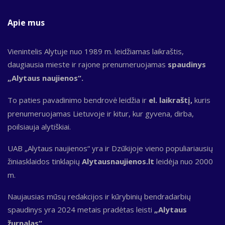
Apie mus
Vienintelis Alytuje nuo 1989 m. leidžiamas laikraštis,
daugiausia mieste ir rajone prenumeruojamas
spaudinys
„Alytaus naujienos“.
To paties pavadinimo bendrovė leidžia ir
el. laikraštį,
kuris
prenumeruojamas Lietuvoje ir kitur, kur gyvena, dirba,
poilsiauja alytiškiai.
UAB „Alytaus naujienos“ yra ir Dzūkijoje vieno populiariausių
žiniasklaidos tinklapių
Alytausnaujienos.lt
leidėja nuo 2000
m.
Naujausias mūsų redakcijos ir kūrybinių bendradarbių
spaudinys yra 2024 metais pradėtas leisti
„Alytaus
žurnalas“.