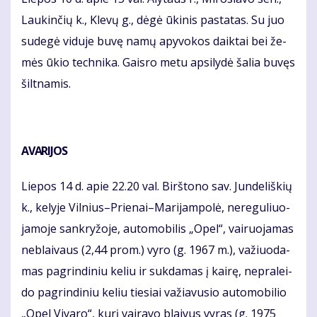
Lau­kin­čių k., Kle­vų g., dė­gė ūki­nis pa­sta­tas. Su juo
su­de­gė vi­du­je bu­vę na­mų apy­vo­kos daik­tai bei že­
mės ūkio tech­ni­ka. Gais­ro me­tu ap­si­ly­dė ša­lia bu­vęs
šilt­na­mis.
AVA­RI­JOS
Lie­pos 14 d. apie 22.20 val. Birš­to­no sav. Jun­de­liš­kių
k., ke­ly­je Vil­nius–Prie­nai–Ma­ri­jam­po­lė, ne­re­gu­liuo­
ja­mo­je san­kry­žo­je, au­to­mo­bi­lis „Opel“, vai­ruo­ja­mas
ne­blai­vaus (2,44 prom.) vy­ro (g. 1967 m.), va­žiuo­da­
mas pa­grin­di­niu ke­liu ir suk­da­mas į kai­rę, ne­pra­lei­
do pa­grin­di­niu ke­liu tie­siai va­žia­vu­sio au­to­mo­bi­lio
„Opel Vi­va­ro“, ku­rį vai­ra­vo blai­vus vy­ras (g. 1975