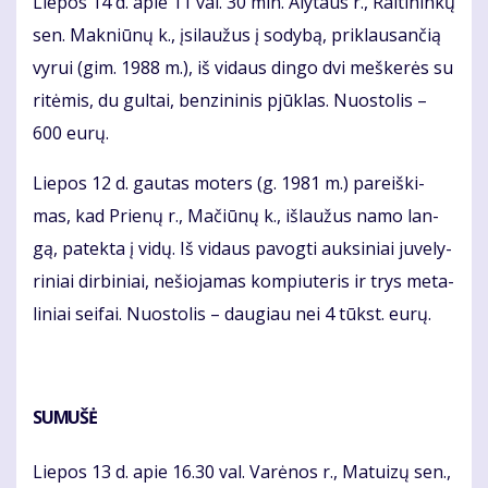
Lie­pos 14 d. apie 11 val. 30 min. Aly­taus r., Rai­ti­nin­kų
sen. Mak­niū­nų k., įsi­lau­žus į so­dy­bą, pri­klau­san­čią
vy­rui (gim. 1988 m.), iš vi­daus din­go dvi meš­ke­rės su
ri­tė­mis, du gul­tai, ben­zi­ni­nis pjūk­las. Nuos­to­lis –
600 eu­rų.
Lie­pos 12 d. gau­tas mo­ters (g. 1981 m.) pa­reiš­ki­
mas, kad Prie­nų r., Ma­čiū­nų k., iš­lau­žus na­mo lan­
gą, pa­tek­ta į vi­dų. Iš vi­daus pa­vog­ti auk­si­niai ju­ve­ly­
ri­niai dir­bi­niai, ne­šio­ja­mas kom­piu­te­ris ir trys me­ta­
li­niai sei­fai. Nuos­to­lis – dau­giau nei 4 tūkst. eu­rų.
SU­MU­ŠĖ
Lie­pos 13 d. apie 16.30 val. Va­rė­nos r., Ma­tui­zų sen.,