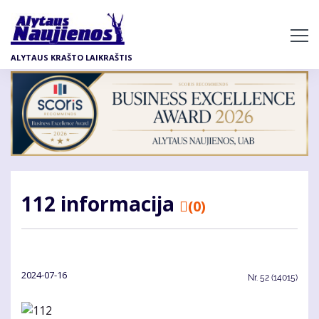
Pereiti
į
pagrindinį
ALYTAUS KRAŠTO LAIKRAŠTIS
turinį
112 informacija
(0)
2024-07-16
Nr.
52 (14015)