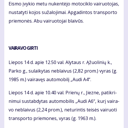
Eis­mo įvy­kio me­tu nu­ken­tė­jo mo­to­cik­lo vai­ruo­to­jas,
nu­sta­ty­ti ko­jos su­ža­lo­ji­mai. Ap­ga­din­tos trans­por­to
prie­mo­nės. Abu vai­ruo­to­jai blai­vūs.
VAI­RA­VO GIR­TI
Lie­pos 14 d. apie 12.50 val. Aly­taus r. Ąžuo­li­nių k.,
Par­ko g., su­lai­ky­tas ne­blai­vus (2,82 prom.) vy­ras (g.
1985 m.) vai­ra­vęs au­to­mo­bi­lį „Au­di A4“.
Lie­pos 14 d. apie 10.40 val. Prie­nų r., Jiez­ne, pa­tik­ri­
ni­mui su­stab­dy­tas au­to­mo­bi­lis „Au­di A6“, ku­rį vai­ra­
vo ne­blai­vus (2,24 prom.), ne­tu­rin­tis tei­sės vai­ruo­ti
trans­por­to prie­mo­nes, vy­ras (g. 1963 m.).