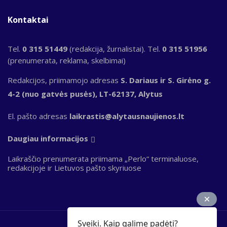
Kontaktai
Tel.
0 315 51449
(redakcija, žurnalistai). Tel.
0 315 51956
(prenumerata, reklama, skelbimai)
Redakcijos, priimamojo adresas
S. Dariaus ir S. Girėno g.
4-2 (nuo gatvės pusės), LT-62137, Alytus
El. pašto adresas
laikrastis@alytausnaujienos.lt
Daugiau informacijos
Laikraščio prenumerata priimama „Perlo“ terminaluose,
redakcijoje ir Lietuvos pašto skyriuose
Sveiki. Kaip galime padėti?