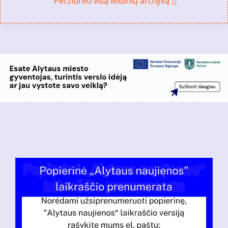
Peržiūrėti visą leidinių archyvą