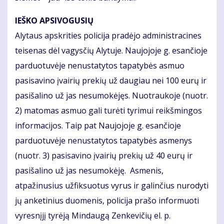
IEŠKO APSIVOGUSIŲ
Alytaus apskrities policija pradėjo administracines
teisenas dėl vagysčių Alytuje. Naujojoje g. esančioje
parduotuvėje nenustatytos tapatybės asmuo
pasisavino įvairių prekių už daugiau nei 100 eurų ir
pasišalino už jas nesumokėjęs. Nuotraukoje (nuotr.
2) matomas asmuo gali turėti tyrimui reikšmingos
informacijos. Taip pat Naujojoje g. esančioje
parduotuvėje nenustatytos tapatybės asmenys
(nuotr. 3) pasisavino įvairių prekių už 40 eurų ir
pasišalino už jas nesumokėję. Asmenis,
atpažinusius užfiksuotus vyrus ir galinčius nurodyti
jų anketinius duomenis, policija prašo informuoti
vyresnįjį tyrėją Mindaugą Zenkevičių el. p.