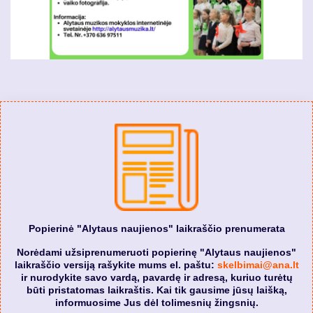
Popierinė "Alytaus naujienos" laikraščio prenumerata
Norėdami užsiprenumeruoti popierinę "Alytaus naujienos"
laikraščio versiją rašykite mums el. paštu:
skelbimai@ana.lt
ir nurodykite savo vardą, pavardę ir adresą, kuriuo turėtų
būti pristatomas laikraštis. Kai tik gausime jūsų laišką,
informuosime Jus dėl tolimesnių žingsnių.