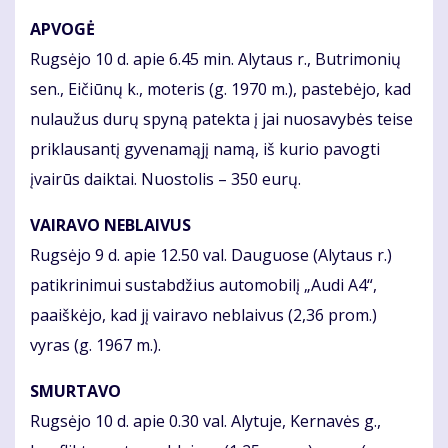
APVOGĖ
Rugsėjo 10 d. apie 6.45 min. Alytaus r., Butrimonių
sen., Eičiūnų k., moteris (g. 1970 m.), pastebėjo, kad
nulaužus durų spyną patekta į jai nuosavybės teise
priklausantį gyvenamąjį namą, iš kurio pavogti
įvairūs daiktai. Nuostolis – 350 eurų.
VAIRAVO NEBLAIVUS
Rugsėjo 9 d. apie 12.50 val. Dauguose (Alytaus r.)
patikrinimui sustabdžius automobilį „Audi A4“,
paaiškėjo, kad jį vairavo neblaivus (2,36 prom.)
vyras (g. 1967 m.).
SMURTAVO
Rugsėjo 10 d. apie 0.30 val. Alytuje, Kernavės g.,