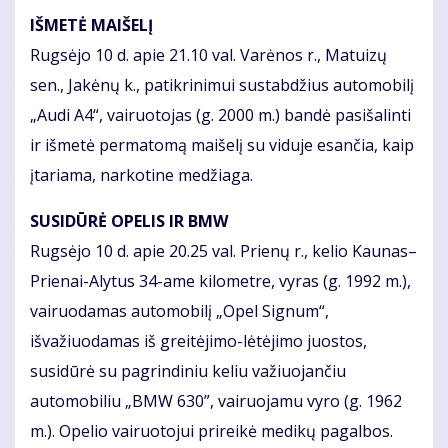
IŠMETĖ MAIŠELĮ
Rugsėjo 10 d. apie 21.10 val. Varėnos r., Matuizų
sen., Jakėnų k., patikrinimui sustabdžius automobilį
„Audi A4“, vairuotojas (g. 2000 m.) bandė pasišalinti
ir išmetė permatomą maišelį su viduje esančia, kaip
įtariama, narkotine medžiaga.
SUSIDŪRĖ OPELIS IR BMW
Rugsėjo 10 d. apie 20.25 val. Prienų r., kelio Kaunas–
Prienai-Alytus 34-ame kilometre, vyras (g. 1992 m.),
vairuodamas automobilį „Opel Signum“,
išvažiuodamas iš greitėjimo-lėtėjimo juostos,
susidūrė su pagrindiniu keliu važiuojančiu
automobiliu „BMW 630”, vairuojamu vyro (g. 1962
m.). Opelio vairuotojui prireikė medikų pagalbos.