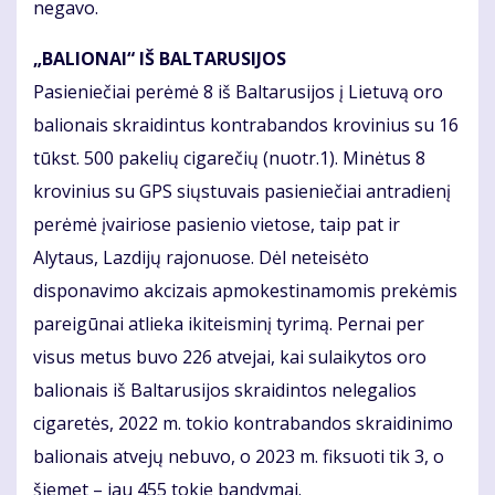
negavo.
„BALIONAI“ IŠ BALTARUSIJOS
Pasieniečiai perėmė 8 iš Baltarusijos į Lietuvą oro
balionais skraidintus kontrabandos krovinius su 16
tūkst. 500 pakelių cigarečių (nuotr.1). Minėtus 8
krovinius su GPS siųstuvais pasieniečiai antradienį
perėmė įvairiose pasienio vietose, taip pat ir
Alytaus, Lazdijų rajonuose. Dėl neteisėto
disponavimo akcizais apmokestinamomis prekėmis
pareigūnai atlieka ikiteisminį tyrimą. Pernai per
visus metus buvo 226 atvejai, kai sulaikytos oro
balionais iš Baltarusijos skraidintos nelegalios
cigaretės, 2022 m. tokio kontrabandos skraidinimo
balionais atvejų nebuvo, o 2023 m. fiksuoti tik 3, o
šiemet – jau 455 tokie bandymai.