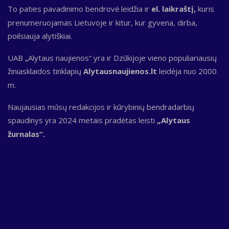
To paties pavadinimo bendrovė leidžia ir
el. laikraštį,
kuris
prenumeruojamas Lietuvoje ir kitur, kur gyvena, dirba,
poilsiauja alytiškiai.
UAB „Alytaus naujienos“ yra ir Dzūkijoje vieno populiariausių
žiniasklaidos tinklapių
Alytausnaujienos.lt
leidėja nuo 2000
m.
Naujausias mūsų redakcijos ir kūrybinių bendradarbių
spaudinys yra 2024 metais pradėtas leisti
„Alytaus
žurnalas“.