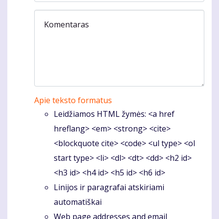
Komentaras
Apie teksto formatus
Leidžiamos HTML žymės: <a href
hreflang> <em> <strong> <cite>
<blockquote cite> <code> <ul type> <ol
start type> <li> <dl> <dt> <dd> <h2 id>
<h3 id> <h4 id> <h5 id> <h6 id>
Linijos ir paragrafai atskiriami
automatiškai
Web page addresses and email