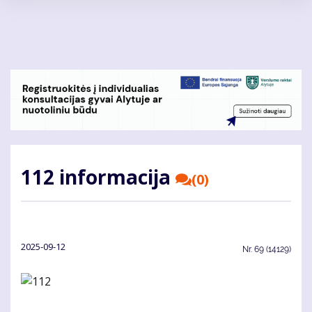
Pereiti
į
pagrindinį
turinį
112 informacija
(0)
2025-09-12
Nr.
69 (14129)