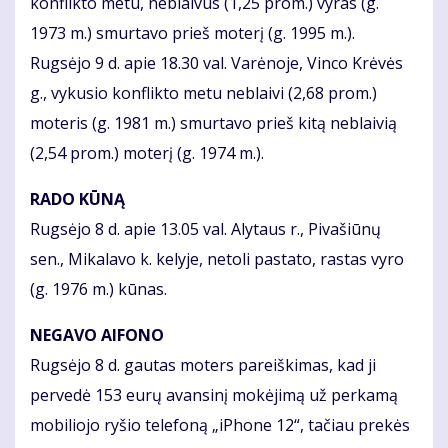
konflikto metu, neblaivus (1,25 prom.) vyras (g.
1973 m.) smurtavo prieš moterį (g. 1995 m.).
Rugsėjo 9 d. apie 18.30 val. Varėnoje, Vinco Krėvės
g., vykusio konflikto metu neblaivi (2,68 prom.)
moteris (g. 1981 m.) smurtavo prieš kitą neblaivią
(2,54 prom.) moterį (g. 1974 m.).
RADO KŪNĄ
Rugsėjo 8 d. apie 13.05 val. Alytaus r., Pivašiūnų
sen., Mikalavo k. kelyje, netoli pastato, rastas vyro
(g. 1976 m.) kūnas.
NEGAVO AIFONO
Rugsėjo 8 d. gautas moters pareiškimas, kad ji
pervedė 153 eurų avansinį mokėjimą už perkamą
mobiliojo ryšio telefoną „iPhone 12“, tačiau prekės