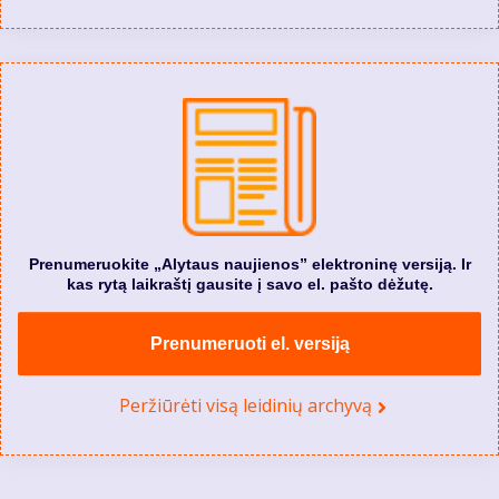
Prenumeruokite „Alytaus naujienos” elektroninę versiją. Ir
kas rytą laikraštį gausite į savo el. pašto dėžutę.
Prenumeruoti el. versiją
Peržiūrėti visą leidinių archyvą