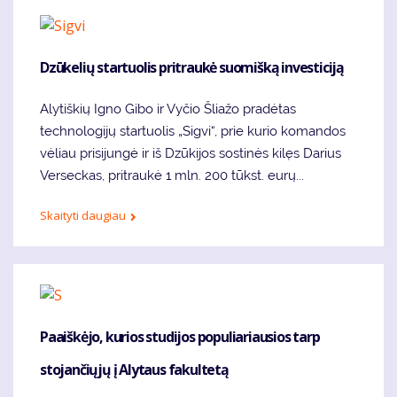
Dzūkelių startuolis pritraukė suomišką investiciją
Alytiškių Igno Gibo ir Vyčio Šliažo pradėtas
technologijų startuolis „Sigvi“, prie kurio komandos
vėliau prisijungė ir iš Dzūkijos sostinės kilęs Darius
Verseckas, pritraukė 1 mln. 200 tūkst. eurų...
Skaityti daugiau
Paaiškėjo, kurios studijos populiariausios tarp
stojančiųjų į Alytaus fakultetą