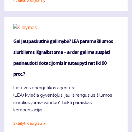
Skaityti daugiau
Gal jau paskutinė galimybė? LEA parama šilumos
siurbliams išgraibstoma – ar dar galima suspėti
pasinaudoti dotacijomis ir sutaupyti net iki 90
proc.?
Lietuvos energetikos agentūra
(LEA) kviečia gyventojus, jau įsirengusius šilumos
siurblius „oras–vanduo“, teikti paraiškas
kompensacijai.
Skaityti daugiau