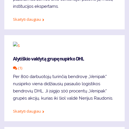
institucijos ekspertams.
Skaityti daugiau
Alytiškio valdytą grupę nupirko DHL
(1)
Per 800 darbuotojų turinčią bendrovę „Venipak“
nusipirko viena didžiausių pasaulio logistikos
bendrovių DHL. Ji įsigijo 100 procentų „Venipak“
grupės akcijų, kurias iki šiol valdė Nerijus Raudonis.
Skaityti daugiau