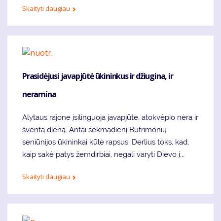
Skaityti daugiau
Prasidėjusi javapjūtė ūkininkus ir džiugina, ir
neramina
Alytaus rajone įsilinguoja javapjūtė, atokvėpio nėra ir
šventą dieną. Antai sekmadienį Butrimonių
seniūnijos ūkininkai kūlė rapsus. Derlius toks, kad,
kaip sakė patys žemdirbiai, negali varyti Dievo į...
Skaityti daugiau