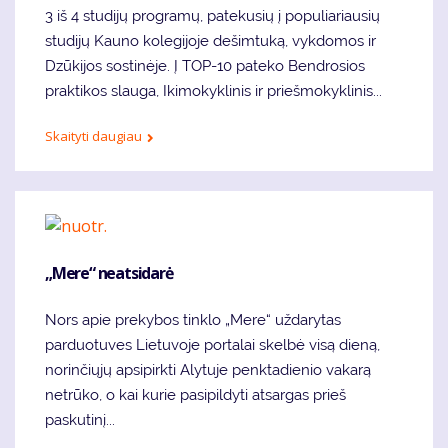
3 iš 4 studijų programų, patekusių į populiariausių
studijų Kauno kolegijoje dešimtuką, vykdomos ir
Dzūkijos sostinėje. Į TOP-10 pateko Bendrosios
praktikos slauga, Ikimokyklinis ir priešmokyklinis...
Skaityti daugiau
„Mere“ neatsidarė
Nors apie prekybos tinklo „Mere“ uždarytas
parduotuves Lietuvoje portalai skelbė visą dieną,
norinčiųjų apsipirkti Alytuje penktadienio vakarą
netrūko, o kai kurie pasipildyti atsargas prieš
paskutinį...