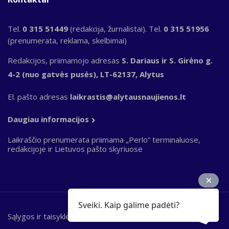
Tel.
0 315 51449
(redakcija, žurnalistai). Tel.
0 315 51956
(prenumerata, reklama, skelbimai)
Redakcijos, priimamojo adresas
S. Dariaus ir S. Girėno g.
4-2 (nuo gatvės pusės), LT-62137, Alytus
El. pašto adresas
laikrastis@alytausnaujienos.lt
Daugiau informacijos
Laikraščio prenumerata priimama „Perlo“ terminaluose,
redakcijoje ir Lietuvos pašto skyriuose
Sveiki. Kaip galime padėti?
Sąlygos ir taisyklės
Bottom