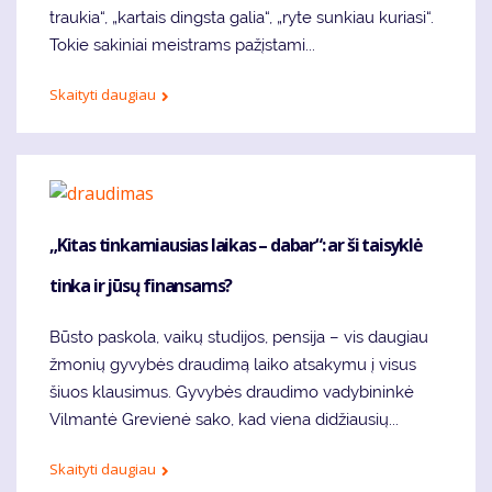
traukia“, „kartais dingsta galia“, „ryte sunkiau kuriasi“.
Tokie sakiniai meistrams pažįstami...
Skaityti daugiau
„Kitas tinkamiausias laikas – dabar“: ar ši taisyklė
tinka ir jūsų finansams?
Būsto paskola, vaikų studijos, pensija – vis daugiau
žmonių gyvybės draudimą laiko atsakymu į visus
šiuos klausimus. Gyvybės draudimo vadybininkė
Vilmantė Grevienė sako, kad viena didžiausių...
Skaityti daugiau