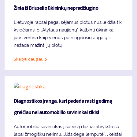
Žinia iš Briuselio ūkininkų nepradžiugino
Lietuvoje rapsai pagal sėjamus plotus nusileidžia tik
kviečiams, o „Alytaus naujienų“ kalbinti ūkininkai
juos vertina kaip vienus pelningiausių augalų ir
nežada mažinti jų plotų.
Skaityti daugiau
Diagnostikos įranga, kuri padeda rasti gedimą
greičiau nei automobilio savininkai tikisi
Automobilio savininkas į servisą dažnai atvyksta su
labai žmogišku nerimu. „Užsidegė lemputė“, „keistai