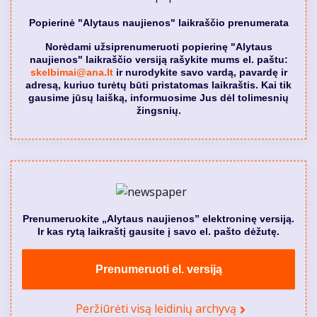
Popierinė "Alytaus naujienos" laikraščio prenumerata
Norėdami užsiprenumeruoti popierinę "Alytaus
naujienos" laikraščio versiją rašykite mums el. paštu:
skelbimai@ana.lt
ir nurodykite savo vardą, pavardę ir
adresą, kuriuo turėtų būti pristatomas laikraštis. Kai tik
gausime jūsų laišką, informuosime Jus dėl tolimesnių
žingsnių.
Prenumeruokite „Alytaus naujienos” elektroninę versiją.
Ir kas rytą laikraštį gausite į savo el. pašto dėžutę.
Prenumeruoti el. versiją
Peržiūrėti visą leidinių archyvą