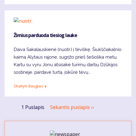
Žirnius parduoda tiesiog lauke
Daiva Sakalauskienė (nuotr.) į tėviškę, Šiukščiakalnio
kaimą Alytaus rajone, sugrįžo prieš šešiolika metų.
Kartu su vyru Jonu atsisakė turimų darbų Dzūkijos
sostinėje, pardavė turtą, įsikūrė tėvų...
Skaityti daugiau
Pagination
1 Puslapis
Sekantis puslapis
››