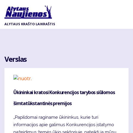
Pereiti
į
pagrindinį
ALYTAUS KRAŠTO LAIKRAŠTIS
turinį
Verslas
Ūkininkai kratosi Konkurencijos tarybos siūlomos
šimtatūkstantinės premijos
„Papildomai raginame ūkininkus, kurie turi
informacijos apie galimus Konkurencijos įstatymo
pažeidimus žemės ūkio sektoriuje, pateikti ją mūsų