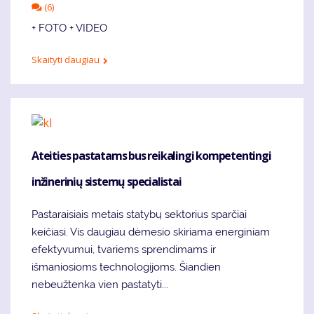
(6)
+ FOTO + VIDEO
Skaityti daugiau
Ateities pastatams bus reikalingi kompetentingi
inžinerinių sistemų specialistai
Pastaraisiais metais statybų sektorius sparčiai
keičiasi. Vis daugiau dėmesio skiriama energiniam
efektyvumui, tvariems sprendimams ir
išmaniosioms technologijoms. Šiandien
nebeužtenka vien pastatyti...