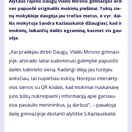
Alytaus rajono Dau­gų Vla­do Mi­ro­no gim­na­zi­jos erd­
ves pa­puo­šė ori­gi­na­lūs mo­ki­nių pie­ši­niai. To­kių sie­
nų mo­kyk­lo­je dau­gė­ja jau tre­čius me­tus, o vyr. dai­
lės mo­ky­to­ja San­dra Kaz­laus­kai­tė džiau­gia­si, kad ir
mo­ki­nių, lai­kan­čių dai­lės eg­za­mi­ną, kas­met vis gau­
sė­ja.
„Kai pra­dė­jau dirb­ti Dau­gų Vla­do Mi­ro­no gim­na­zi­
jo­je, at­si­ra­do la­bai su­do­mi­nu­si ga­li­my­bė pa­puoš­ti
dai­lės ka­bi­ne­to sie­ną. Ka­dan­gi idė­ją jau tu­rė­jau
anks­čiau, tai nu­pie­šiau es­ki­zą. No­rė­jo­si in­te­rak­ty­
vios sie­nos su QR ko­dais, kad mo­ki­niai nu­ska­na­vę
juos bū­tų nu­krei­pia­mi į in­for­ma­ci­ją apie gar­siau­
sius pa­sau­lio me­ni­nin­kus, jų dar­bus“, – pa­sa­ko­ja
dai­lę gim­na­zi­jo­je dės­tan­ti aly­tiš­kė S.Kaz­laus­kai­tė.