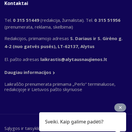
Kontaktai
Tel.
0 315 51449
(redakcija, žurnalistai). Tel.
0 315 51956
(prenumerata, reklama, skelbimai)
Redakcijos, priimamojo adresas
S. Dariaus ir S. Girėno g.
4-2 (nuo gatvės pusės), LT-62137, Alytus
El. pašto adresas
laikrastis@alytausnaujienos.lt
Daugiau informacijos
Laikraščio prenumerata priimama „Perlo“ terminaluose,
redakcijoje ir Lietuvos pašto skyriuose
Sveiki. Kaip galime padėti?
Sąlygos ir taisyklės
Bottom