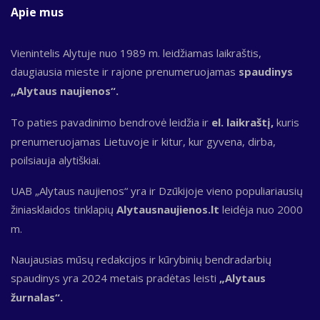
Apie mus
Vienintelis Alytuje nuo 1989 m. leidžiamas laikraštis,
daugiausia mieste ir rajone prenumeruojamas
spaudinys
„Alytaus naujienos“.
To paties pavadinimo bendrovė leidžia ir
el. laikraštį,
kuris
prenumeruojamas Lietuvoje ir kitur, kur gyvena, dirba,
poilsiauja alytiškiai.
UAB „Alytaus naujienos“ yra ir Dzūkijoje vieno populiariausių
žiniasklaidos tinklapių
Alytausnaujienos.lt
leidėja nuo 2000
m.
Naujausias mūsų redakcijos ir kūrybinių bendradarbių
spaudinys yra 2024 metais pradėtas leisti
„Alytaus
žurnalas“.