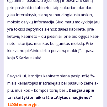
eg­za­mi­ną, pa­siū­liau tęs­ti idė­ją ir pieš­ti ant sie­nų
prie pa­si­rink­tų ka­bi­ne­tų, taip su­ku­riant dar dau­
giau in­te­rak­ty­vių sie­nų su nau­din­giau­sia at­ski­rų
moks­lo da­ly­kų in­for­ma­ci­ja. Šiuo me­tu mo­kyk­lo­je jau
yra to­kios sep­ty­nios sie­nos: dai­lės ka­bi­ne­te, prie
lie­tu­vių ka­bi­ne­to – du pie­ši­niai, prie bio­lo­gi­jos ka­bi­
ne­to, is­to­ri­jos, mu­zi­kos bei gam­tos moks­lų. Prie
kiek­vie­no pie­ši­nio dir­bo po vie­ną mo­ki­nį“, – pa­sa­
ko­ja S.Kaz­laus­kai­tė.
Pa­vyz­džiui, is­to­ri­jos ka­bi­ne­to sie­na pa­si­puo­šė žy­
miais ke­liau­to­jais ir at­ra­dė­jais bei pa­sau­lio že­mė­la­
piu, mu­zi­kos – kom­po­zi­to­rių bei ...
Daugiau apie
tai skaitykite laikraščio „Alytaus naujienos“
14004 numeryje
.