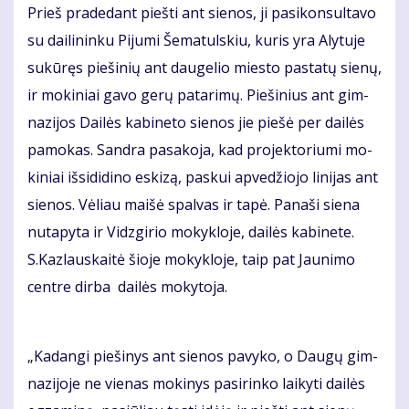
Prieš pra­de­dant pieš­ti ant sie­nos, ji pa­si­kon­sul­ta­vo
su dai­li­nin­ku Pi­ju­mi Še­ma­tuls­kiu, ku­ris yra Aly­tu­je
su­kū­ręs pie­ši­nių ant dau­ge­lio mies­to pastatų sie­nų,
ir mo­ki­niai ga­vo ge­rų pa­ta­ri­mų. Pie­ši­nius ant gim­
na­zi­jos Dai­lės ka­bi­ne­to sie­nos jie pie­šė per dai­lės
pa­mo­kas. San­dra pa­sa­ko­ja, kad pro­jek­to­riu­mi mo­
ki­niai iš­si­di­di­no es­ki­zą, pas­kui ap­ve­džio­jo li­ni­jas ant
sie­nos. Vė­liau mai­šė spal­vas ir ta­pė. Pa­na­ši sie­na
nu­ta­py­ta ir Vidz­gi­rio mo­kyk­lo­je, dai­lės ka­bi­ne­te.
S.Kaz­laus­kai­tė šio­je mo­kyk­lo­je, taip pat Jau­ni­mo
cen­tre dir­ba dai­lės mo­ky­to­ja.
„Ka­dan­gi pie­ši­nys ant sie­nos pa­vy­ko, o Dau­gų gim­
na­zi­jo­je ne vie­nas mo­ki­nys pa­si­rin­ko lai­ky­ti dai­lės