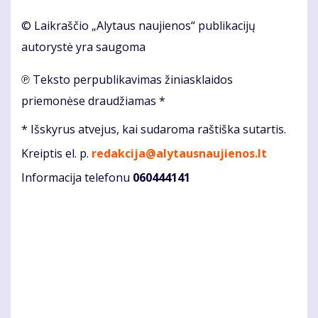
© Laikraščio „Alytaus naujienos“ publikacijų
autorystė yra saugoma
℗ Teksto perpublikavimas žiniasklaidos
priemonėse draudžiamas *
* Išskyrus atvejus, kai sudaroma raštiška sutartis.
Kreiptis el. p.
redakcija@alytausnaujienos.lt
Informacija telefonu
060444141