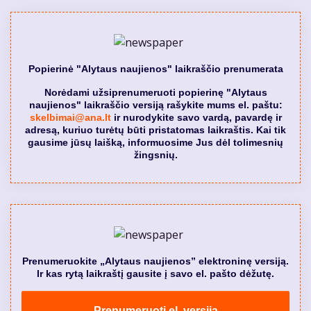
Popierinė "Alytaus naujienos" laikraščio prenumerata
Norėdami užsiprenumeruoti popierinę "Alytaus
naujienos" laikraščio versiją rašykite mums el. paštu:
skelbimai@ana.lt
ir nurodykite savo vardą, pavardę ir
adresą, kuriuo turėtų būti pristatomas laikraštis. Kai tik
gausime jūsų laišką, informuosime Jus dėl tolimesnių
žingsnių.
Prenumeruokite „Alytaus naujienos” elektroninę versiją.
Ir kas rytą laikraštį gausite į savo el. pašto dėžutę.
Prenumeruoti el. versiją