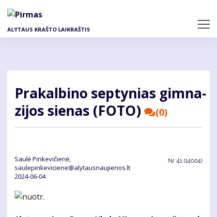
Pereiti
į
pagrindinį
ALYTAUS KRAŠTO LAIKRAŠTIS
turinį
Pra­kal­bi­no sep­ty­nias gim­na­
zi­jos sie­nas (FOTO)
(0)
Saulė Pinkevičienė,
Nr.
41 (14004)
saulepinkeviciene@alytausnaujienos.lt
2024-06-04