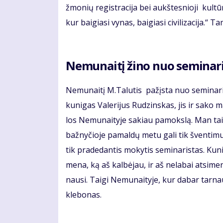
žmo­nių re­gist­ra­ci­ja bei aukš­tes­nio­ji kul­tū
kur bai­gia­si vy­nas, bai­gia­si ci­vi­li­za­ci­ja.“ Ta
Ne­mu­nai­tį ži­no nuo se­mi­na­ri
Ne­mu­nai­tį M.Talu­tis pa­žįs­ta nuo se­mi­na­r
ku­ni­gas Va­le­ri­jus Ru­dzins­kas, jis ir sa­ko
los Ne­mu­nai­ty­je sa­kiau pa­moks­lą. Man tai b
baž­ny­čio­je pa­mal­dų me­tu ga­li tik šven­ti­m
tik pra­de­dan­tis mo­ky­tis se­mi­na­ris­tas. Ku­
me­na, ką aš kal­bė­jau, ir aš ne­la­bai at­si­me­
nau­si. Tai­gi Ne­mu­nai­ty­je, kur da­bar tar­nau
kle­bo­nas.