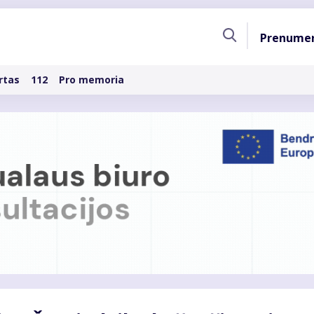
Pagri
Prenume
naviga
rtas
112
Pro memoria