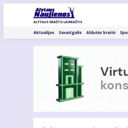
Pereiti
į
pagrindinį
ALYTAUS KRAŠTO LAIKRAŠTIS
turinį
Rubrikos
Aktualijos
Savaitgalis
Aldutės kraitė
Spo