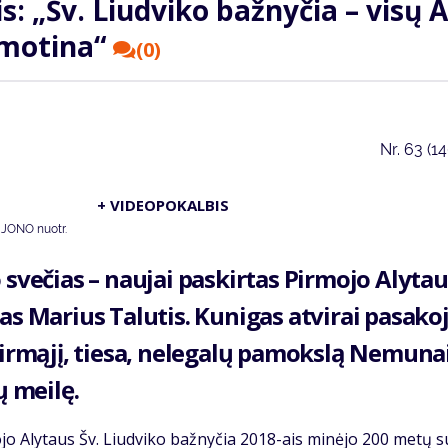
s: „Šv. Liud­vi­ko baž­ny­čia – vi­sų A
 mo­ti­na“
(0)
Nr.
63 (1
+ VIDEOPOKALBIS
IJONO nuotr.
 sve­čias – nau­jai pa­skir­tas Pir­mo­jo Aly­ta
as Ma­rius Ta­lu­tis. Ku­ni­gas at­vi­rai pa­sa­ko­
ir­mą­jį, tie­sa, ne­le­ga­lų pa­moks­lą Ne­mu­na
ių mei­lę.
­mo­jo Aly­taus Šv. Liud­vi­ko baž­ny­čia 2018-ais mi­nė­jo 200 me­tų s