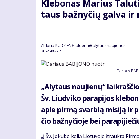
Kle­bo­nas Ma­rius Talu­ti
taus baž­ny­čių gal­va ir
Aldona KUDZIENĖ, aldona@alytausnaujienos.lt
2024-08-27
Dariaus BAB
„Aly­taus nau­jie­nų“ laik­raščio
Šv. Liud­vi­ko pa­ra­pi­jos kle­bo­n
apie pir­mą svar­bią mi­si­ją ir p
čio baž­ny­čio­je bei pa­ra­pi­jie­č
„Į Šv. Jo­kū­bo ke­lią Lie­tu­vo­je įtrauk­ta Pir