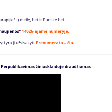
a­pi­jie­čių mei­lę, bet ir Puns­ke bei...
 naujienos“
14026-ajame numeryje
.
ti yra jį užsisakyti.
Prenumerata – čia.
 Perpublikavimas žiniasklaidoje draudžiamas