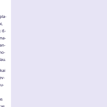
 pla­
i,
k iš­
­ma­
ban­
 mo­
dau.
­kai
lev­
tu­
as
tas,