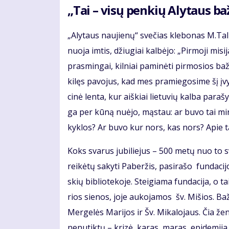
„Tai – vi­sų pen­kių Aly­taus ba
„Aly­taus nau­jie­nų“ sve­čias kle­bo­nas M.Ta­lu
nuo­ja im­tis, džiu­giai kal­bė­jo: „Pir­mo­ji mi­s
pra­smin­gai, kil­niai pa­mi­nė­ti pir­mo­sios baž
ki­lęs pa­vo­jus, kad mes pra­mie­go­si­me šį įvy­
ci­nė len­ta, kur aiš­kiai lie­tu­vių kal­ba pa­ra
ga per kū­ną nu­ė­jo, mąs­tau: ar bu­vo tai mi­ni
kyk­los? Ar bu­vo kur nors, kas nors? Apie tai
Koks sva­rus ju­bi­lie­jus – 500 me­tų nuo to sva
rei­kė­tų sa­ky­ti Pa­ber­žis, pa­si­ra­šo fun­da­
skių bib­lio­te­ko­je. Stei­gia­ma fun­da­ci­ja, o 
rios sie­nos, jo­je au­ko­ja­mos šv. Mi­šios. Baž­n
Mer­ge­lės Ma­ri­jos ir Šv. Mi­ka­lo­jaus. Čia ž
ne­nu­tik­tų – kri­zė, ka­ras, ma­ras, epi­de­mi­j