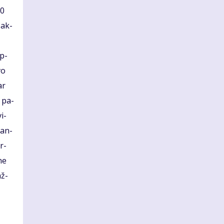
20
e ak­
ap­
vo
ar
o pa­
vi­
­kan­
r­
­ne
až­