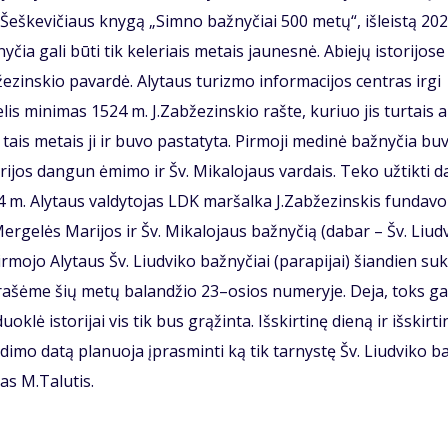
 Šeš­ke­vi­čiaus kny­gą „Sim­no baž­ny­čiai 500 me­tų“, iš­leis­tą 20
čia ga­li bū­ti tik ke­le­riais me­tais jau­nes­nė. Abie­jų is­to­ri­jo­s
e­zins­kio pa­var­dė. Aly­taus tu­riz­mo in­for­ma­ci­jos cen­tras ir­gi
lis mi­ni­mas 1524 m. J.Zab­že­zins­kio raš­te, ku­riuo jis tur­tais 
tais me­tais ji ir bu­vo pa­sta­ty­ta. Pir­mo­ji me­di­nė baž­ny­čia bu­
­ri­jos dan­gun ėmi­mo ir Šv. Mi­ka­lo­jaus var­dais. Te­ko už­tik­ti d
524 m. Aly­taus val­dy­to­jas LDK mar­šal­ka J.Zab­že­zins­kis fun­da­v
Mer­ge­lės Ma­ri­jos ir Šv. Mi­ka­lo­jaus baž­ny­čią (da­bar – Šv. Liud­
Pir­mo­jo Aly­taus Šv. Liud­vi­ko baž­ny­čiai (pa­ra­pi­jai) šian­dien su
ra­šė­me šių me­tų ba­lan­džio 23–osios nu­me­ry­je. De­ja, toks ga
k­lė is­to­ri­jai vis tik bus grą­žin­ta. Iš­skir­ti­nę die­ną ir iš­skir­ti
a­di­mo da­tą pla­nuo­ja įpras­min­ti ką tik tar­nys­tę Šv. Liud­vi­ko b
gas M.Ta­lu­tis.