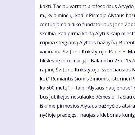
kak­tį. Ta­čiau var­tant pro­fe­so­riaus Arvy­do
m., ky­la min­čių, kad ir Pir­mo­jo Aly­taus baž­ny­
cen­tuo­ja­ma di­di­ko fun­da­to­riaus Jo­no Zab­ž
skel­bia, kad pir­mą kar­tą Aly­tus kaip mies­te­
rū­pi­na stei­gia­mą Aly­taus baž­ny­čią. Bū­tent 
va­di­na­ma Šv. Jo­no Krikš­ty­to­jo, Pa­ne­lės Ma
tiks­les­nę in­for­ma­ci­ją: „Ba­lan­džio 23 d. 1
ra­pi­nę Šv. Jo­no Krikš­ty­to­jo, šven­čiau­sios 
ko).“ Re­mian­tis šio­mis ži­nio­mis, is­to­ri­nei 
ka 500 me­tų“, – taip „Aly­taus nau­jie­no­se“ 
bus ju­bi­lie­jus ne­su­lau­kė dė­me­sio. Ta­čiau duo
iš­kil­me pir­mo­sios Aly­taus baž­ny­čios at­si­r
ny­čio­je pra­dė­jęs, nau­ja­sis kle­bo­nas ku­ni­