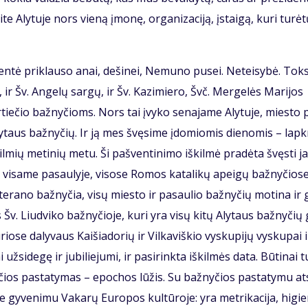
te Aly­tu­je nors vie­ną įmo­nę, or­ga­ni­za­ci­ją, įstai­gą, ku­ri tu­rė­
en­tė pri­klau­so anai, de­ši­nei, Ne­mu­no pu­sei. Ne­tei­sy­bė. Tok
i, ir Šv. An­ge­lų sar­gų, ir Šv. Ka­zi­mie­ro, Švč. Mer­ge­lės Ma­ri­jos
­tie­čio baž­ny­čioms. Nors tai įvy­ko se­na­ja­me Aly­tu­je, mies­to 
y­taus baž­ny­čių. Ir ją mes švę­si­me įdo­mio­mis die­no­mis – lap­kr
kil­mių me­ti­nių me­tu. Ši pa­šven­ti­ni­mo iš­kil­mė pra­dė­ta švęs­ti j
 vi­sa­me pa­sau­ly­je, vi­so­se Ro­mos ka­ta­li­kų apei­gų baž­ny­čio­se
a­te­ra­no baž­ny­čia, vi­sų mies­to ir pa­sau­lio baž­ny­čių mo­ti­na ir 
v. Liud­vi­ko baž­ny­čio­je, ku­ri yra vi­sų ki­tų Aly­taus baž­ny­čių 
io­se da­ly­vaus Kai­šia­do­rių ir Vil­ka­viš­kio vys­ku­pi­jų vys­ku­pai i
ž­si­de­gę ir ju­bi­lie­ju­mi, ir pa­si­rink­ta iš­kil­mės da­ta. Bū­ti­nai tu
­čios pa­sta­ty­mas – epo­chos lū­žis. Su baž­ny­čios pa­sta­ty­mu at­
y­ve­ni­mu Va­ka­rų Eu­ro­pos kul­tū­ro­je: yra met­ri­ka­ci­ja, hi­gie