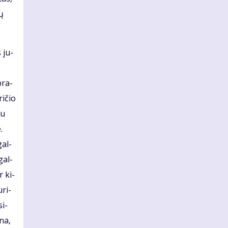
tų
s ju­
pra­
i­čio
au
.
gal­
gal­
r ki­
­ri­
si­
­na,