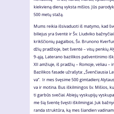
kiek­vie­ną die­ną vyks­ta mi­šios. Jūs pa­ro­dy­ki­
500 me­tų sta­žą.
Mums rei­kia iš­si­va­duo­ti iš ma­ty­mo, kad šv
bi­lie­jus yra šven­tė ir Šv. Liud­vi­ko baž­ny­čia
krikš­čio­nių pa­gal­bos, Šv. Bru­no­no Kver­fur
džių pra­džio­je, bet šven­tė – vi­sų pen­kių Al
9-ąją, La­te­ra­no ba­zi­li­kos pa­šven­ti­ni­mo iš­
XII am­žiu­je, iš pra­džių – Ro­mo­je, vė­liau – ir
Ba­zi­li­kos fa­sa­de už­ra­šy­ta: „Šven­čiau­sia L
va”. Ir mes švę­si­me 500 gim­ta­die­nį Aly­taus Š
va ir mo­ti­na. Bus iš­kil­min­gos šv. Mi­šios, ku­r
ti gar­būs sve­čiai. Abie­jų vys­ku­pi­jų vys­ku­pai u
me šią šven­tę švęs­ti iš­kil­min­gai. Juk baž­ny
ran­da struk­tū­ra, ką mes šian­dien va­di­na­me g