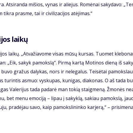
­ra. At­si­ran­da mi­šios, vy­nas ir alie­jus. Ro­mė­nai sa­ky­da­vo: „Te
m tik­ra pras­me, tai ir ci­vi­li­za­ci­jos at­ėji­mas.“
­jos lai­kų
i­jos lai­kų. „At­va­žia­vo­me vi­sas mū­sų kur­sas. Tuo­met kle­bo­na
 man: „Eik, sa­kyk pa­moks­lą“. Pir­mą kar­tą Mo­ti­nos die­ną iš sa­k
u­vo gra­žus da­ly­kas, nors ir ne­le­ga­lus. Tei­sė­tai pa­moks­lau­
us tu­rin­tis as­muo: vys­ku­pas, ku­ni­gas, dia­ko­nas. O aš ta­da b
ni­gas Va­le­ri­jus ta­da pa­da­rė man to­kią staig­me­ną. Žmo­nės ne­a
nu, bet me­nu emo­ci­ją – li­pau į sa­kyk­lą, sa­kiau pa­moks­lą, jau­
­ju, pra­dė­jau sa­vo, kaip pa­moks­li­nin­ko kar­je­rą,“ – pri­si­me­n