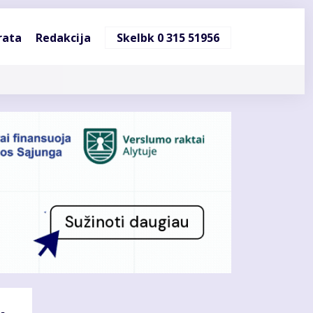
ndinė
rata
Redakcija
Skelbk 0 315 51956
cija