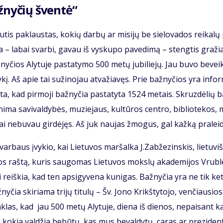
ž­ny­čių šven­tė“
­tis pa­klaus­tas, ko­kių dar­bų ar mi­si­jų be sie­lo­va­dos rei­ka­lų
i­ja – la­bai svar­bi, ga­vau iš vys­ku­po pa­ve­di­mą – steng­tis gra­žia
­ny­čios Aly­tu­je pa­sta­ty­mo 500 me­tų ju­bi­lie­jų. Jau bu­vo be­vei
kį. Aš apie tai su­ži­no­jau at­va­žia­vęs. Prie baž­ny­čios yra in­for
­šy­ta, kad pir­mo­ji baž­ny­čia pa­sta­ty­ta 1524 me­tais. Skruz­dė­lių 
­ma sa­vi­val­dy­bės, mu­zie­jaus, kul­tū­ros cen­tro, bib­lio­te­kos,
 ne­bu­vau gir­dė­jęs. Aš juk nau­jas žmo­gus, gal kaž­ką pra­lei­
r­baus įvy­kio, kai Lie­tu­vos mar­šal­ka J.Zab­že­zins­kis, lie­tu­viš
ci­jos raš­tą, ku­ris sau­go­mas Lie­tu­vos moks­lų aka­de­mi­jos Vrub­
tai reiš­kia, kad ten ap­si­gy­ve­na ku­ni­gas. Baž­ny­čia yra ne tik ke­
y­čia ski­ria­ma tri­jų ti­tu­lų – Šv. Jo­no Krikš­ty­to­jo, ven­čiau­sios
en­klas, kad jau 500 me­tų Aly­tu­je, die­na iš die­nos, ne­pai­sant k
a, ko­kia val­džia be­bū­tų, kas mus be­val­dy­tų, ca­ras ar pre­zi­den­