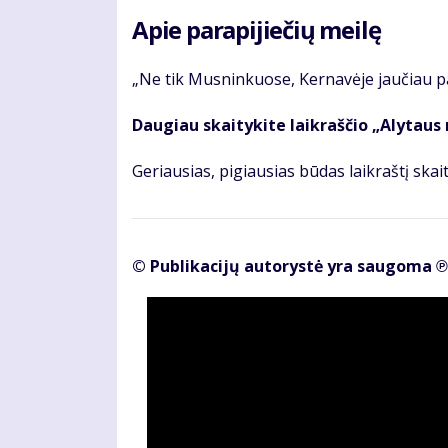
Apie pa­ra­pi­jie­čių mei­lę
„Ne tik Mus­nin­kuo­se, Ker­na­vė­je jau­čiau pa­r
Daugiau skaitykite laikraščio „Alytaus
Geriausias, pigiausias būdas laikraštį skaity
© Publikacijų autorystė yra saugoma ℗