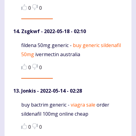
0
0
Zsgkwf
- 2022-05-18 - 02:10
fildena 50mg generic -
buy generic sildenafil
Komentaras
50mg
ivermectin australia
0
0
Jonkis
- 2022-05-14 - 02:28
buy bactrim generic -
viagra sale
order
Komentaras
sildenafil 100mg online cheap
0
0