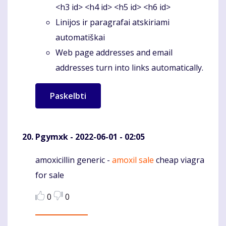
<h3 id> <h4 id> <h5 id> <h6 id>
Linijos ir paragrafai atskiriami
automatiškai
Web page addresses and email
addresses turn into links automatically.
Pgymxk
- 2022-06-01 - 02:05
amoxicillin generic -
amoxil sale
cheap viagra
Komentaras
for sale
0
0