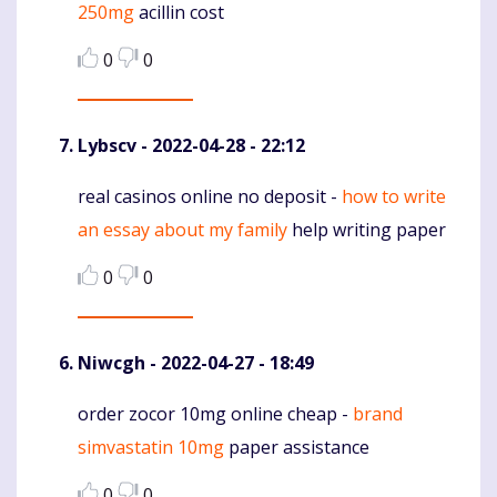
250mg
acillin cost
0
0
Lybscv
- 2022-04-28 - 22:12
real casinos online no deposit -
how to write
Komentaras
an essay about my family
help writing paper
0
0
Niwcgh
- 2022-04-27 - 18:49
order zocor 10mg online cheap -
brand
Komentaras
simvastatin 10mg
paper assistance
0
0