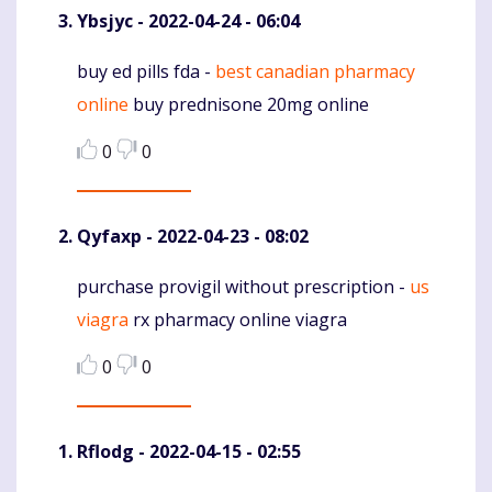
Ybsjyc
- 2022-04-24 - 06:04
buy ed pills fda -
best canadian pharmacy
Komentaras
online
buy prednisone 20mg online
0
0
Qyfaxp
- 2022-04-23 - 08:02
purchase provigil without prescription -
us
Komentaras
viagra
rx pharmacy online viagra
0
0
Rflodg
- 2022-04-15 - 02:55