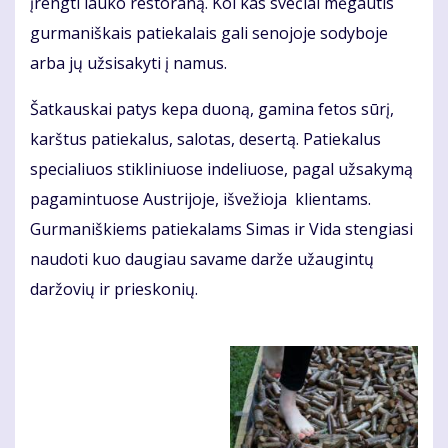
įrengti lauko restoraną. Kol kas svečiai mėgautis
gurmaniškais patiekalais gali senojoje sodyboje
arba jų užsisakyti į namus.
Šatkauskai patys kepa duoną, gamina fetos sūrį,
karštus patiekalus, salotas, desertą. Patiekalus
specialiuos stikliniuose indeliuose, pagal užsakymą
pagamintuose Austrijoje, išvežioja klientams.
Gurmaniškiems patiekalams Simas ir Vida stengiasi
naudoti kuo daugiau savame darže užaugintų
daržovių ir prieskonių.