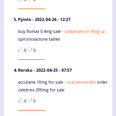
Pjnvlo
- 2022-04-26 - 12:27
buy flomax 0.4mg sale -
ondansetron 4mg ca
Komentaras
spironolactone tablet
0
0
Rersku
- 2022-04-25 - 07:57
accutane 10mg for sale -
oral amoxicillin
order
Komentaras
celebrex 200mg for sale
0
0