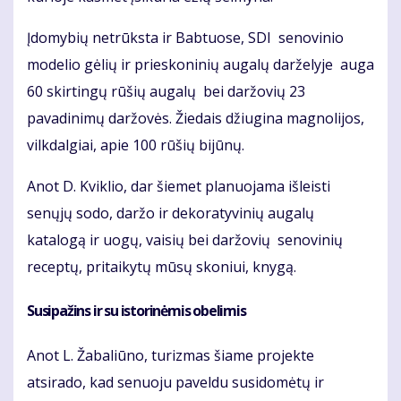
Įdomybių netrūksta ir Babtuose, SDI senovinio
modelio gėlių ir prieskoninių augalų darželyje auga
60 skirtingų rūšių augalų bei daržovių 23
pavadinimų daržovės. Žiedais džiugina magnolijos,
vilkdalgiai, apie 100 rūšių bijūnų.
Anot D. Kviklio, dar šiemet planuojama išleisti
senųjų sodo, daržo ir dekoratyvinių augalų
katalogą ir uogų, vaisių bei daržovių senovinių
receptų, pritaikytų mūsų skoniui, knygą.
Susipažins ir su istorinėmis obelimis
Anot L. Žabaliūno, turizmas šiame projekte
atsirado, kad senuoju paveldu susidomėtų ir