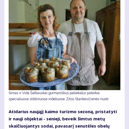
Simas ir Vida Šatkauskai gurmaniškus patiekalus pateikia
specialiuose stikliniuose indeliuose. Zitos Stankevičienės nuotr.
Atidarius naująjį kaimo turizmo sezoną, pristatyti
ir nauji objektai - senieji, beveik šimtus metų
skaičiuojantys sodai, pavasarį senutėles obelų