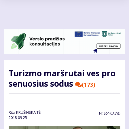
Pereiti
į
pagrindinį
turinį
Turizmo maršrutai ves pro
senuosius sodus
(173)
Rita KRUŠINSKAITĖ
Nr.
109 (13192)
2018-09-25