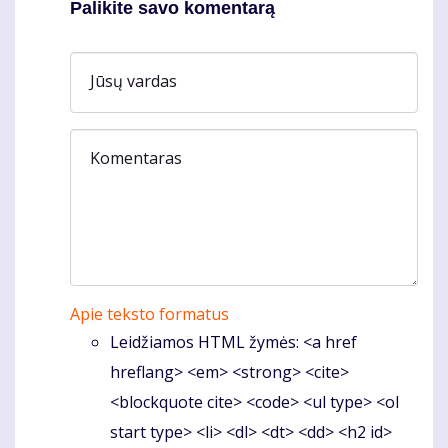
Palikite savo komentarą
Jūsų vardas
Komentaras
Apie teksto formatus
Leidžiamos HTML žymės: <a href
hreflang> <em> <strong> <cite>
<blockquote cite> <code> <ul type> <ol
start type> <li> <dl> <dt> <dd> <h2 id>