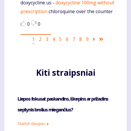
doxycycline us -
doxycycline 100mg without
Komentaras
prescription
chloroquine over the counter
0
0
Pagination
Current
1
Puslapis
2
Puslapis
3
Puslapis
4
Puslapis
5
Puslapis
6
Puslapis
7
Puslapis
8
Puslapis
9
Sekantis
Last
page
puslapis
page
Kiti straipsniai
Liepos fokusai: paskandins, iškepins ar prižadins
septynis brolius miegančius?
Skaityti daugiau