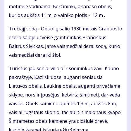
motinėle vadinama Beržininkų ananaso obelis,
kurios aukštis 11 m, o vainiko plotis - 12 m .
Trečiąjį sodą - Obuolių salių 1930 metais Grabuosto
ežero saloje užveisė gamtininkas Pranciškus
Baltrus Šivickas. Jame vaismedžiai dera sodą, kurio
vaismedžiai dera iki šiol.
Turistus jau seniai vilioja ir sodininkus žavi Kauno
pakraštyje, Kazliškiuose, auganti seniausia
Lietuvos obelis. Laukinė obelis, auganti privačiame
sklype, nors ir įpusėjusi ketvirtą šimtmetį, dar veda
vaisius. Obels kamieno apimtis 1,3 m, aukštis 8 m,
vaisiai rūgštaus skonio, tačiau itin malonaus kvapo.
Šimtametės obels kamiene yra didžiulė drevė,
kurioje kasmet įsikuria ežių šeimyna.