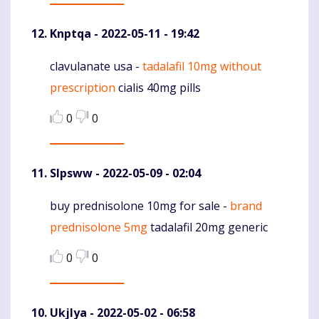
Knptqa
- 2022-05-11 - 19:42
clavulanate usa -
tadalafil 10mg without
Komentaras
prescription
cialis 40mg pills
0
0
Slpsww
- 2022-05-09 - 02:04
buy prednisolone 10mg for sale -
brand
Komentaras
prednisolone 5mg
tadalafil 20mg generic
0
0
Ukjlya
- 2022-05-02 - 06:58