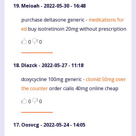
Meioah
- 2022-05-30 - 16:48
purchase deltasone generic -
medications for
Komentaras
ed
buy isotretinoin 20mg without prescription
0
0
Dlazck
- 2022-05-27 - 11:18
doxycycline 100mg generic -
clomid 50mg over
Komentaras
the counter
order cialis 40mg online cheap
0
0
Oosvcg
- 2022-05-24 - 14:05