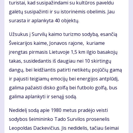
turistai, kad susipažindami su kultūros paveldu
galėtų susipažinti ir su istorinėmis obelimis. Jau
surasta ir aplankyta 40 objektų.
Užsukus į Survilų kaimo turizmo sodybą, esančią
Šveicarijos kaime, Jonavos rajone, kuriame
įrengtas pirmasis Lietuvoje 1,5 km ilgio basakojų
takas, susidedantis iš daugiau nei 10 skirtingų
dangų, bei leidžiantis patirti netikėtų pojūčių gamą
ir pajusti teigiamų emocijų bei energijos antplūdį,
galima pažaisti disko golfą bei futbolo golfą, bus
galima aplankyti ir senąjį sodą.
Nedidelį sodą apie 1980 metus pradėjo veisti
sodybos šeimininko Tado Survilos prosenelis
Leopoldas Dackevičius. Jis nedidelis, tačiau šeimai