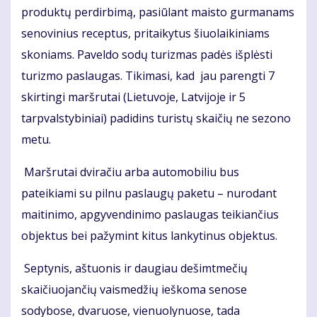
produktų perdirbimą, pasiūlant maisto gurmanams
senovinius receptus, pritaikytus šiuolaikiniams
skoniams. Paveldo sodų turizmas padės išplėsti
turizmo paslaugas. Tikimasi, kad jau parengti 7
skirtingi maršrutai (Lietuvoje, Latvijoje ir 5
tarpvalstybiniai) padidins turistų skaičių ne sezono
metu.
Maršrutai dviračiu arba automobiliu bus
pateikiami su pilnu paslaugų paketu – nurodant
maitinimo, apgyvendinimo paslaugas teikiančius
objektus bei pažymint kitus lankytinus objektus.
Septynis, aštuonis ir daugiau dešimtmečių
skaičiuojančių vaismedžių ieškoma senose
sodybose, dvaruose, vienuolynuose, tada