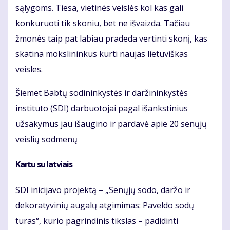
sąlygoms. Tiesa, vietinės veislės kol kas gali
konkuruoti tik skoniu, bet ne išvaizda. Tačiau
žmonės taip pat labiau pradeda vertinti skonį, kas
skatina mokslininkus kurti naujas lietuviškas
veisles.
Šiemet Babtų sodininkystės ir daržininkystės
instituto (SDI) darbuotojai pagal išankstinius
užsakymus jau išaugino ir pardavė apie 20 senųjų
veislių sodmenų
Kartu su latviais
SDI inicijavo projektą – „Senųjų sodo, daržo ir
dekoratyvinių augalų atgimimas: Paveldo sodų
turas“, kurio pagrindinis tikslas – padidinti