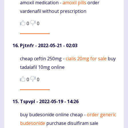
amoxil medication -
amoxil pills
order
Komentaras
vardenafil without prescription
0
0
Pjtnfr
- 2022-05-21 - 02:03
cheap ceftin 250mg -
cialis 20mg for sale
buy
Komentaras
tadalafil 10mg online
0
0
Tspvpl
- 2022-05-19 - 14:26
buy budesonide online cheap -
order generic
Komentaras
budesonide
purchase disulfiram sale