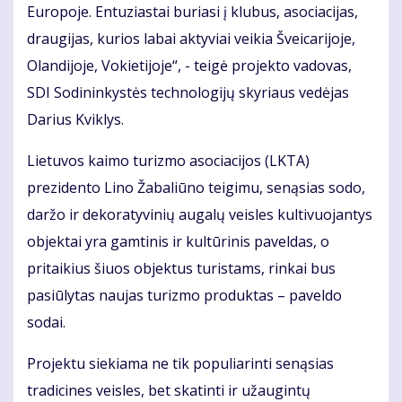
Europoje. Entuziastai buriasi į klubus, asociacijas,
draugijas, kurios labai aktyviai veikia Šveicarijoje,
Olandijoje, Vokietijoje“, - teigė projekto vadovas,
SDI Sodininkystės technologijų skyriaus vedėjas
Darius Kviklys.
Lietuvos kaimo turizmo asociacijos (LKTA)
prezidento Lino Žabaliūno teigimu, senąsias sodo,
daržo ir dekoratyvinių augalų veisles kultivuojantys
objektai yra gamtinis ir kultūrinis paveldas, o
pritaikius šiuos objektus turistams, rinkai bus
pasiūlytas naujas turizmo produktas – paveldo
sodai.
Projektu siekiama ne tik populiarinti senąsias
tradicines veisles, bet skatinti ir užaugintų