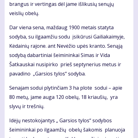
brangus ir vertingas dėl jame išlikusių senųjų
veislių obelų.
Dar viena sena, maždaug 1900 metais statyta
sodyba, su ilgaamžiu sodu įsikūrusi Gailiakaimyje,
Kėdainių rajone. ant Nevėžio upės kranto. Senąją
sodybą dabartiniai šeimininkai Simas ir Vida
Šatkauskai nusipirko prieš septynerius metus ir
pavadino „Garsios tylos“ sodyba.
Senajam sodui plytinčiam 3 ha plote sodui – apie
80 metų, jame auga 120 obelų, 18 kriaušių, yra
slyvų ir trešnių.
Idėjų nestokojantys „ Garsios tylos“ sodybos
šeimininkai po ilgaamžių obelų šakomis planuoja