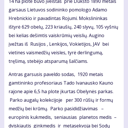
14 ha plote buvo įveistas prie Dūkšto 1890 metais
garsaus Lietuvos sodininko pomologo Adamo
Hrebnickio ir pavadintas Rojumi. Mokslininkas
ištyrė 629 obelų, 223 kriaušių, 240 slyvų, 105 vyšnių
bei kelias dešimtis vaiskrūmių veislių. Augino
įvežtas iš Rusijos , Lenkijos, Vokietijos, JAV bei
vietines vaismedžių veisles, tyrė derlingumą,
tręšimą, stebėjo atsparumą šalčiams.
Antras garsusis paveldo sodas, 1920 metais
gamtininko profesoriaus Tado Ivanausko Kauno
rajone apie 6,5 ha plote įkurtas Obelynės parkas.
Parko augalų kolekcijoje per 300 rūšių ir formų
medžių bei krūmų. Parko pasididžiavimas –
europinis kukmedis, seniausias planetos medis –
dviskiautis ginkmedis ir metasekvoja bei Sodų