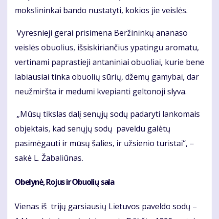
mokslininkai bando nustatyti, kokios jie veislės.
Vyresnieji gerai prisimena Beržininkų ananaso
veislės obuolius, išsiskiriančius ypatingu aromatu,
vertinami paprastieji antaniniai obuoliai, kurie bene
labiausiai tinka obuolių sūrių, džemų gamybai, dar
neužmiršta ir medumi kvepianti geltonoji slyva.
„Mūsų tikslas dalį senųjų sodų padaryti lankomais
objektais, kad senųjų sodų paveldu galėtų
pasimėgauti ir mūsų šalies, ir užsienio turistai“, –
sakė L. Žabaliūnas.
Obelynė, Rojus ir Obuolių sala
Vienas iš trijų garsiausių Lietuvos paveldo sodų –