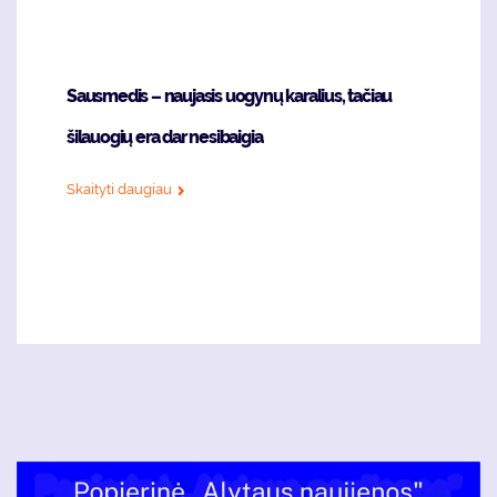
Sausmedis – naujasis uogynų karalius, tačiau
šilauogių era dar nesibaigia
Skaityti daugiau